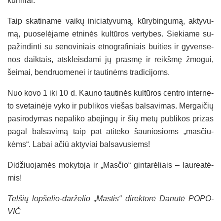
kū­ri­niai.
Taip ska­ti­na­me vai­kų ini­cia­ty­vu­mą, kū­ry­bin­gu­mą, ak­ty­vu­
mą, puo­se­lė­ja­me et­ni­nės kul­tū­ros ver­ty­bes. Sie­kia­me su­
pa­žin­din­ti su se­no­vi­niais et­nog­ra­fi­niais bui­ties ir gy­ven­se­
nos daik­tais, at­skleis­da­mi jų pra­smę ir reikš­mę žmo­gui,
šei­mai, bend­ruo­me­nei ir tau­ti­nėms tra­di­ci­joms.
Nuo ko­vo 1 iki 10 d. Kau­no tau­ti­nės kul­tū­ros cent­ro in­ter­ne­
to sve­tai­nė­je vy­ko ir pub­li­kos vie­šas bal­sa­vi­mas. Mer­gai­čių
pa­si­ro­dy­mas ne­pa­li­ko abe­jin­gų ir šių me­tų pub­li­kos pri­zas
pa­gal bal­sa­vi­mą taip pat ati­te­ko šau­nio­sioms „mas­čiu­
kėms“. La­bai ačiū ak­ty­viai bal­sa­vu­siems!
Di­džiuo­ja­mės mo­ky­to­ja ir „Mas­čio“ gin­ta­rė­liais – lau­rea­tė­
mis!
Tel­šių lop­še­lio-dar­že­lio „Mas­tis“ di­rek­to­rė Da­nu­tė PO­PO­
VIČ