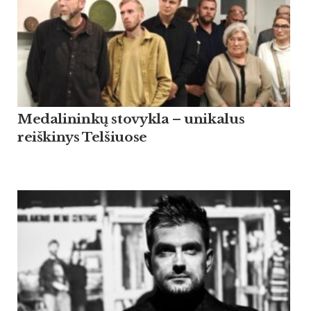
Medalininkų stovykla – unikalus
reiškinys Telšiuose