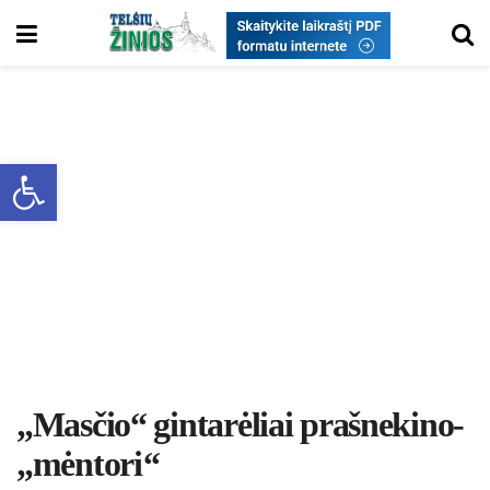
Open toolbar
„Mas­čio“ gin­ta­rė­liai praš­ne­ki­no­
„mėn­tori‘‘