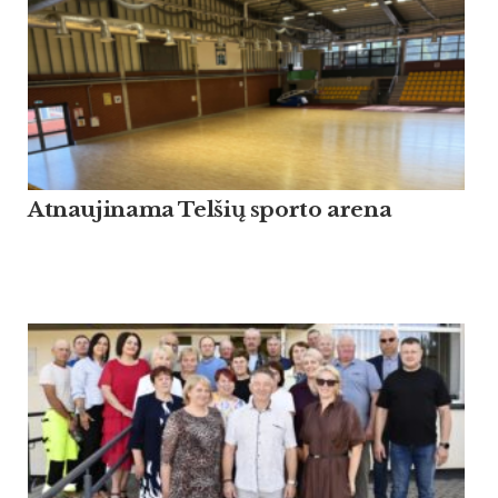
At­nau­ji­na­ma Tel­šių spor­to are­na