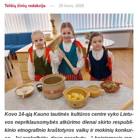
Telšių žinių redakcija
25 kovo, 2025
Ko­vo 14-ąją Kau­no tau­ti­nės kul­tū­ros cent­re vy­ko Lie­tu­
vos ne­prik­lau­so­my­bės at­kū­ri­mo die­nai skir­to res­pub­li­
ki­nio et­nog­ra­fi­nio kraš­to­ty­ros vai­kų ir mo­ki­nių kon­kur­