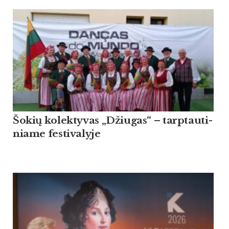
Šo­kių ko­lek­ty­vas „Džiu­gas“ – tarp­tau­ti­
nia­me fes­ti­va­ly­je