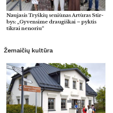
Nau­ja­sis Tryš­kių se­niū­nas Artū­ras Stir­
bys: „Gy­ven­si­me drau­giš­kai – pyk­tis
tik­rai ne­no­riu“
Žemaičių kultūra