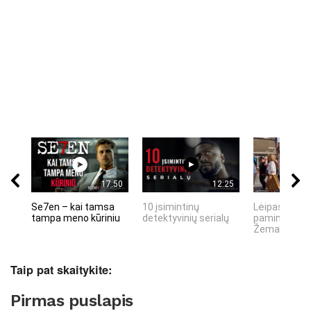
17:50
12:25
Se7en – kai tamsa
10 įsimintinų
Lėipas 13 d.
tampa meno kūriniu
detektyvinių serialų
paminiejuom
Žemaitiu tau
Taip pat skaitykite:
Pirmas puslapis