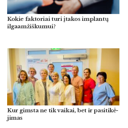
Kokie faktoriai turi įtakos implantų
ilgaamžiškumui?
Kur gims­ta ne tik vai­kai, bet ir pa­si­ti­kė­
ji­mas