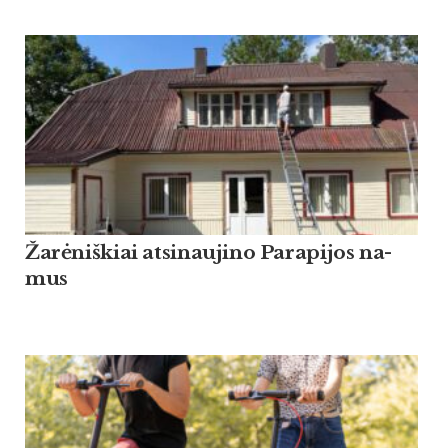
Žarė­niš­kiai at­si­nau­ji­no Pa­ra­pi­jos na­
mus