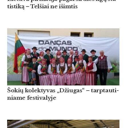
tis­ti­ką – Tel­šiai ne išim­tis
Šo­kių ko­lek­ty­vas „Džiu­gas“ – tarp­tau­ti­
nia­me fes­ti­va­ly­je