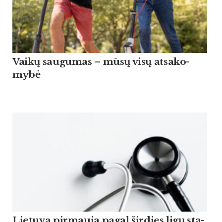
Vaikų sau­gu­mas – mūsų visų at­sa­ko­
mybė
Lie­tu­va pir­mau­ja pagal šir­dies ligų sta­