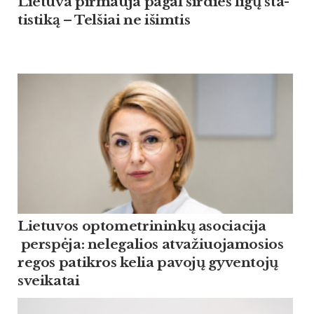
Lie­tu­va pir­mau­ja pagal šir­dies ligų sta­
tis­ti­ką – Tel­šiai ne išim­tis
Lietuvos optometrininkų asociacija
perspėja: nelegalios atvažiuojamosios
regos patikros kelia pavojų gyventojų
sveikatai