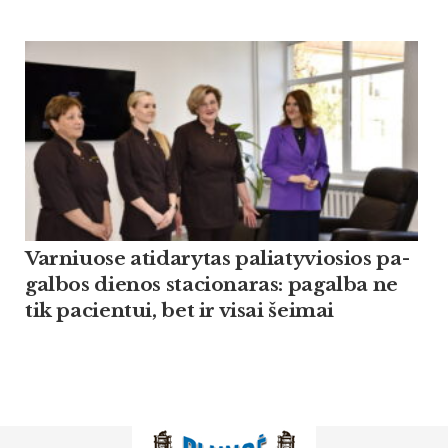
Var­niuo­se ati­da­ry­tas pa­lia­ty­vio­sios pa­
gal­bos die­nos sta­cio­na­ras: pa­gal­ba ne
tik pa­cien­tui, bet ir vi­sai šei­mai