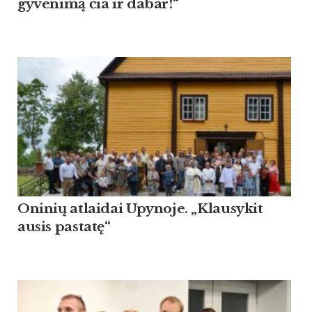
gy­ve­nimą čia ir da­bar!“
Oninių atlaidai Upynoje. „Klausykit
ausis pastatę“