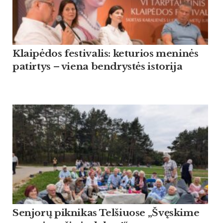
Klaipėdos festivalis: keturios meninės
patirtys – viena bendrystės istorija
Sen­jorų pik­ni­kas Tel­šiuo­se „Švęski­me