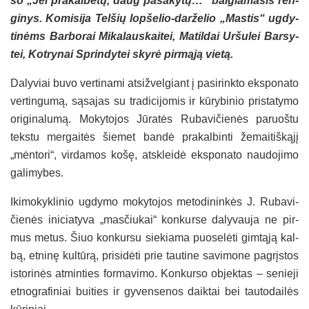
so „Jei pra­kal­bė­tų, daug pasakytų…“ bai­gia­ma­sis ren­
gi­nys. Ko­mi­si­ja Tel­šių lop­še­lio-dar­že­lio „Mas­tis“ ug­dy­
ti­nėms Bar­bo­rai Mi­ka­laus­kai­tei, Ma­til­dai Ur­šu­lei Bar­sy­
tei, Kot­ry­nai Sprin­dy­tei sky­rė pir­mą­ją vie­tą.
Da­ly­viai bu­vo ver­ti­na­mi at­si­žvel­giant į pa­si­rink­to eks­po­na­to
ver­tin­gu­mą, są­sa­jas su tra­di­ci­jo­mis ir kū­ry­bi­nio pri­sta­ty­mo
ori­gi­na­lu­mą. Mo­ky­to­jos Jū­ra­tės Ru­ba­vi­čie­nės pa­ruoš­tu
teks­tu mer­gai­tės šie­met ban­dė pra­kal­bin­ti že­mai­tiš­ką­jį
„mėn­tori“, vir­da­mos ko­šę, at­sklei­dė eks­po­na­to nau­do­ji­mo
ga­li­my­bes.
Iki­mo­kyk­li­nio ug­dy­mo mo­ky­to­jos me­to­di­nin­kės J. Ru­ba­vi­
čie­nės ini­cia­ty­va „mas­čiu­kai“ kon­kur­se da­ly­vau­ja ne pir­
mus me­tus. Šiuo kon­kur­su sie­kia­ma puo­se­lė­ti gim­tą­ją kal­
bą, et­ni­nę kul­tū­rą, pri­si­dė­ti prie tau­ti­ne sa­vi­mo­ne pa­grįs­tos
is­to­ri­nės at­min­ties for­ma­vi­mo. Kon­kur­so ob­jek­tas – se­nie­ji
et­nog­ra­fi­niai bui­ties ir gy­ven­se­nos daik­tai bei tau­to­dai­lės