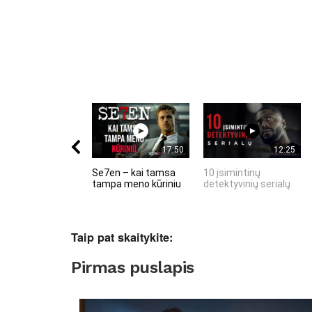
17:50
12:25
Se7en – kai tamsa
10 įsimintinų
tampa meno kūriniu
detektyvinių serialų
Taip pat skaitykite:
Pirmas puslapis