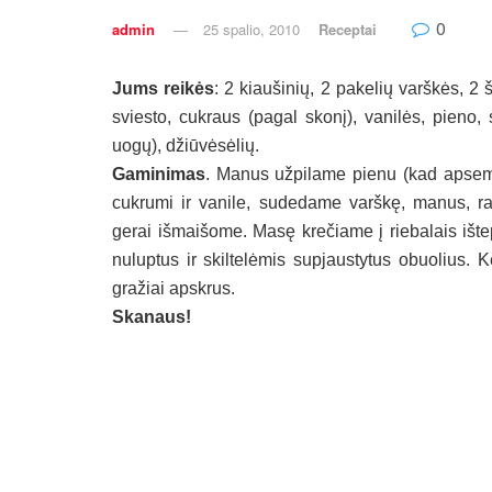
0
admin
25 spalio, 2010
Receptai
Jums reikės
: 2 kiaušinių, 2 pakelių varškės, 2
sviesto, cukraus (pagal skonį), vanilės, pieno, 
uogų), džiūvėsėlių.
Gaminimas
. Manus užpilame pienu (kad apsemt
cukrumi ir vanile, sudedame varškę, manus, razi
gerai išmaišome. Masę krečiame į riebalais išt
nuluptus ir skiltelėmis supjaustytus obuolius. K
gražiai apskrus.
Skanaus!