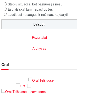
Stebiu situaciją, bet pasiruošęs nesu
Esu visiškai tam nepasiruošęs
Jaučiuosi nesaugus ir nežinau, ką daryti
Rezultatai
Archyvas
07
01:37
12:32
Tradicija tapusios
„Septynių Karalysčių
Telšē linGOun
sviesto mušimo
Riteris" – kai
Akrobatinių sk
Orai
..
varžybos „Varnių...
paprastumas nugali
grupė ANBO