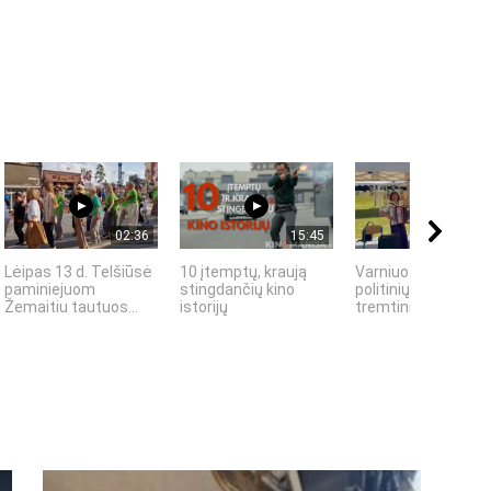
02:36
15:45
01:
Lėipas 13 d. Telšiūsė
10 įtemptų, kraują
Varniuose vyko XV
paminiejuom
stingdančių kino
politinių kalinių,
Žemaitiu tautuos...
istorijų
tremtinių ir Laisvės.