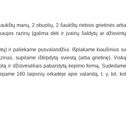
 šaukštų manų, 2 obuolių, 2 šaukštų riebios grietinės arba
saujos razinų (galima dėti ir įvairių šaldytų ar džiovintų
ų) ir paliekame pusvalandžiui. Išplakame kiaušinius su
nas, supilame ištirpdytą sviestą (arba grietinę). Viską
eptą ir džiūvėsėliais pabarstytą kepimo formą. Sudedame
epame 160 laipsnių orkaitėje apie valandą, t. y. tol, kol