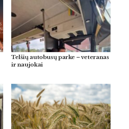
Tel­šių au­to­busų par­ke – ve­te­ra­nas
ir nau­jo­kai