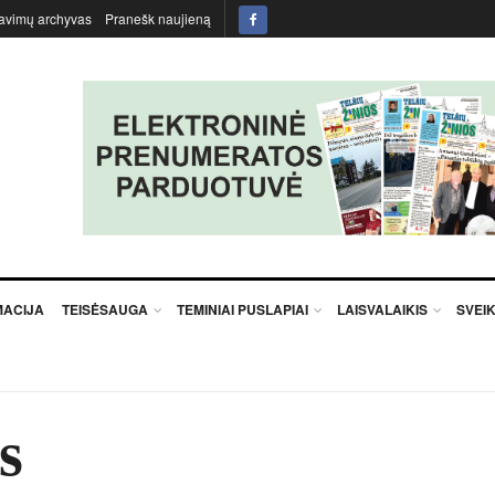
avimų archyvas
Pranešk naujieną
MACIJA
TEISĖSAUGA
TEMINIAI PUSLAPIAI
LAISVALAIKIS
SVEI
s