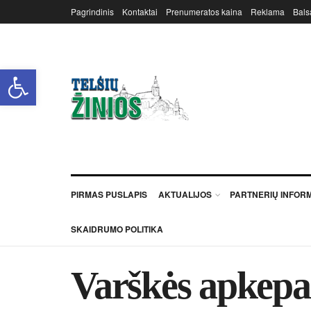
Pagrindinis
Kontaktai
Prenumeratos kaina
Reklama
Bals
Open toolbar
PIRMAS PUSLAPIS
AKTUALIJOS
PARTNERIŲ INFOR
SKAIDRUMO POLITIKA
Varškės apkepa