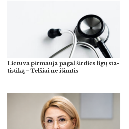
Lie­tu­va pir­mau­ja pagal šir­dies ligų sta­
tis­ti­ką – Tel­šiai ne išim­tis