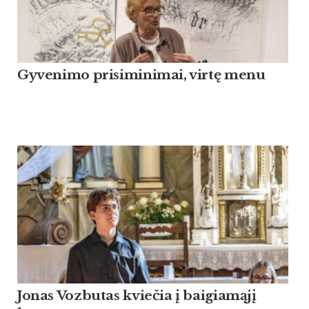
Gyvenimo prisiminimai, virtę menu
Jonas Vozbutas kviečia į baigiamąjį