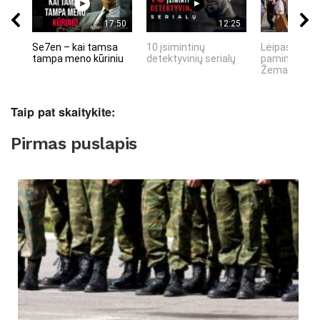
17:50
12:25
Se7en – kai tamsa
10 įsimintinų
Lėipas 13 d.
tampa meno kūriniu
detektyvinių serialų
paminiejuom
Žemaitiu tau
Taip pat skaitykite:
Pirmas puslapis