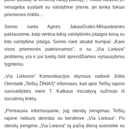
nesugeba susitarti su valstybine įmone, jei tenka tokias
priemones rinktis…
Seimo narės Agnės Jakavičiutės-Miliauskienės
paklausėme, kaip vertina tokią valstybinės įstaigos kovą su
kita valstybine įstaiga. Seimo narė atsakė trumpai: „Kare
visos priemonės pateisinamos“, o su „Via Lietuva“
problemų yra ir jos turėtų būti sprendžiamos vyriausybiniu
lygmeniu.
„Via Lietuvos“ Komunikacijos skyriaus vadovė Jolita
Orentaitė „Telšių ŽINIAS“ informavo, kad apie Telšių rajono
savivaldybės mero T. Katkaus iniciatyvą sužinojo iš
socialinių tinklų.
„Pirmiausia informuojame, jog stendų įrengimas Telšių
rajone nebuvo derintas su bendrove „Via Lietuva“. Po
stendų įrengimo „Via Lietuva“ tą pačią dieną susisiekė su