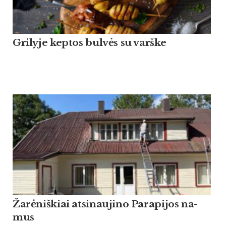
Grilyje keptos bulvės su varške
Žarė­niš­kiai at­si­nau­ji­no Pa­ra­pi­jos na­
mus