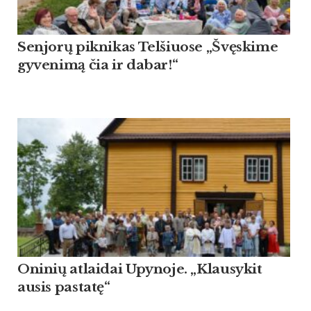
Sen­jorų pik­ni­kas Tel­šiuo­se „Švęski­me
gy­ve­nimą čia ir da­bar!“
Oninių atlaidai Upynoje. „Klausykit
ausis pastatę“