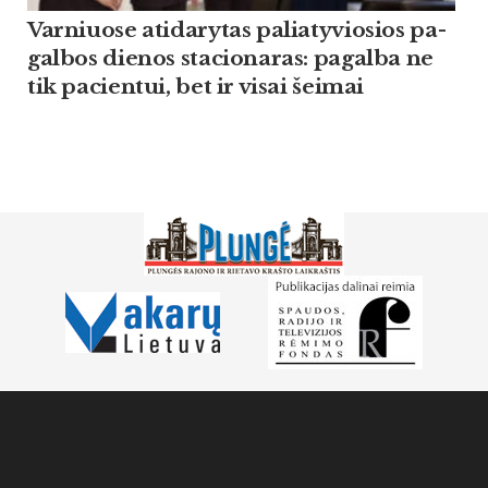
Var­niuo­se ati­da­ry­tas pa­lia­ty­vio­sios pa­
gal­bos die­nos sta­cio­na­ras: pa­gal­ba ne
tik pa­cien­tui, bet ir vi­sai šei­mai