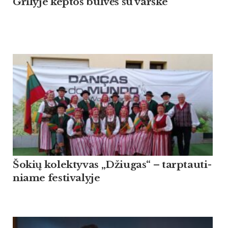
Grilyje keptos bulvės su varške
Šo­kių ko­lek­ty­vas „Džiu­gas“ – tarp­tau­ti­
nia­me fes­ti­va­ly­je