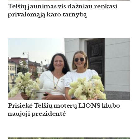
Tel­šių jau­ni­mas vis daž­niau ren­ka­si
pri­va­lomąją ka­ro tar­nybą
Pri­siekė Tel­šių mo­terų LIONS klu­bo
nau­jo­ji pre­zi­dentė