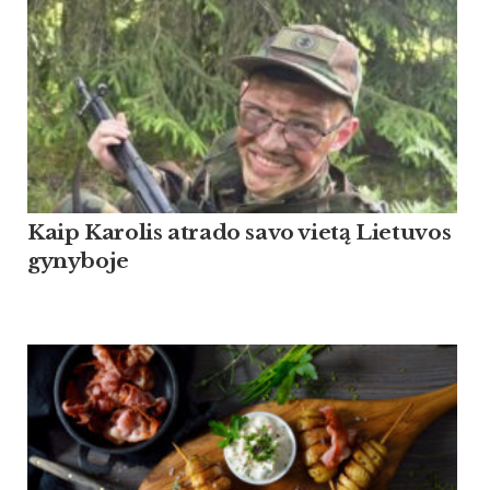
Kaip Ka­ro­lis at­ra­do sa­vo vietą Lie­tu­vos
gy­ny­bo­je