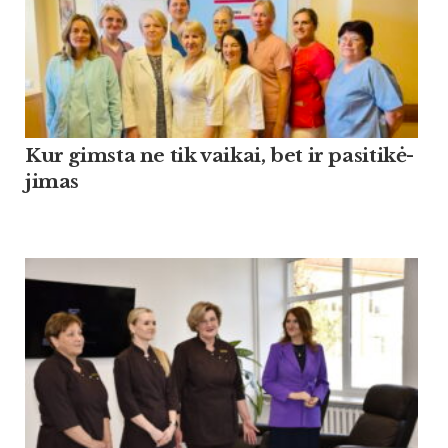
Kur gims­ta ne tik vai­kai, bet ir pa­si­ti­kė­
ji­mas