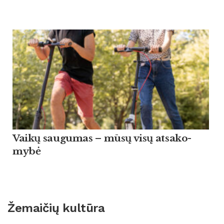
Vaikų sau­gu­mas – mūsų visų at­sa­ko­
mybė
Žemaičių kultūra