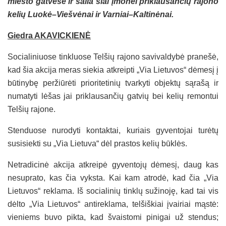
miesto gatvėse ir šalia šiai įmonei priklausančių rajono
kelių Luokė–Viešvėnai ir Varniai–Kaltinėnai.
Giedra AKAVICKIENĖ
Socialiniuose tinkluose Telšių rajono savivaldybė pranešė,
kad šia akcija meras siekia atkreipti „Via Lietuvos“ dėmesį į
būtinybę peržiūrėti prioritetinių tvarkyti objektų sąrašą ir
numatyti lėšas jai priklausančių gatvių bei kelių remontui
Telšių rajone.
Stenduose nurodyti kontaktai, kuriais gyventojai turėtų
susisiekti su „Via Lietuva“ dėl prastos kelių būklės.
Netradicinė akcija atkreipė gyventojų dėmesį, daug kas
nesuprato, kas čia vyksta. Kai kam atrodė, kad čia „Via
Lietuvos“ reklama. Iš socialinių tinklų sužinoję, kad tai vis
dėlto „Via Lietuvos“ antireklama, telšiškiai įvairiai mąstė:
vieniems buvo pikta, kad švaistomi pinigai už stendus;