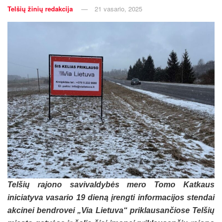
Telšių žinių redakcija
21 vasario, 2025
Telšių rajono savivaldybės mero Tomo Katkaus
iniciatyva vasario 19 dieną įrengti informacijos stendai
akcinei bendrovei „Via Lietuva“ priklausančiose Telšių