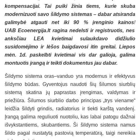
kompensacijai. Tai puiki žinia tiems, kurie skuba
modernizuoti savo šildymo sistemas – dabar atsiranda
galimybė atgauti net iki 90 % įrenginio kainos
!
UAB Ecoenergija.lt ragina nedelsti ir registruotis, nes
anksčiau LEA kvietimai sulaukdavo didžiulio
susidomėjimo ir lėšos baigdavosi itin greitai. Liepos
mėn. 1d. paskelbti kvietimai vis dar galioja, galima
montuotis įrangą ir teikti dokumentus jau dabar.
Šildymo sistema oras–vanduo yra modernus ir efektyvus
šildymo būdas. Gyventojus naudoti šių šilumos siurblių
sistemą skatina jų paprastas įrengimas, valdymas ir
priežiūra. Šilumos siurblio darbo principas „trys viename“
leidžia šildyti grindis, radiatorius ir tiekti karštą vandenį.
Įrangą galima reguliuoti nuotoliu, kas labai patogu dažnai
išvykstantiems, skubantiems. Ši šildymo sistema namus
šildo pagal nustatytą pastovią temperatūrą, taigi nereikia