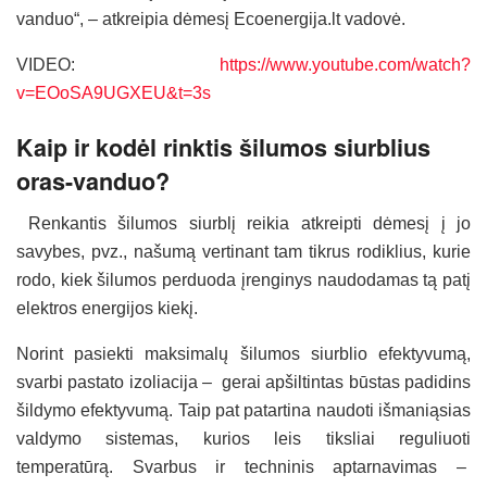
vanduo“, – atkreipia dėmesį Ecoenergija.lt vadovė.
VIDEO:
https://www.youtube.com/watch?
v=EOoSA9UGXEU&t=3s
Kaip ir kodėl rinktis šilumos siurblius
oras-vanduo?
Renkantis šilumos siurblį reikia atkreipti dėmesį į jo
savybes, pvz., našumą vertinant tam tikrus rodiklius, kurie
rodo, kiek šilumos perduoda įrenginys naudodamas tą patį
elektros energijos kiekį.
Norint pasiekti maksimalų šilumos siurblio efektyvumą,
svarbi pastato izoliacija – gerai apšiltintas būstas padidins
šildymo efektyvumą. Taip pat patartina naudoti išmaniąsias
valdymo sistemas, kurios leis tiksliai reguliuoti
temperatūrą. Svarbus ir techninis aptarnavimas –