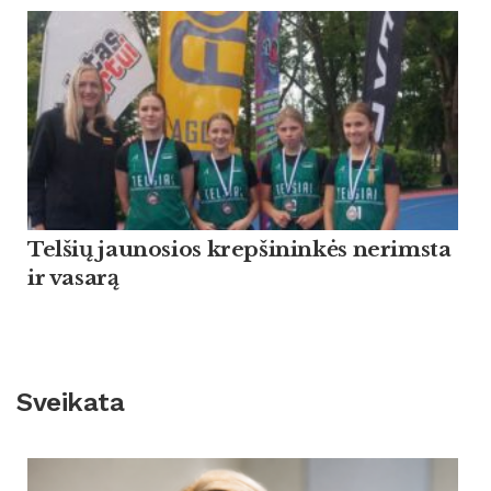
Tel­šių jau­no­sios krep­ši­ninkės ne­rims­ta
ir va­sarą
Sveikata