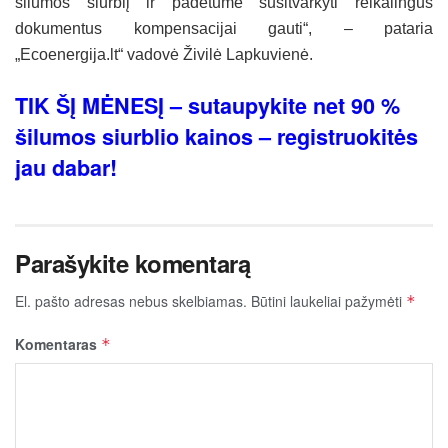
šilumos siurblį ir padėtume susitvarkyti reikalingus
dokumentus kompensacijai gauti“, – pataria
„Ecoenergija.lt“ vadovė Živilė Lapkuvienė.
TIK ŠĮ MĖNESĮ – sutaupykite net 90 %
šilumos siurblio kainos – registruokitės
jau dabar!
Parašykite komentarą
El. pašto adresas nebus skelbiamas.
Būtini laukeliai pažymėti
*
Komentaras
*