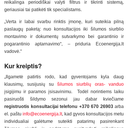
reikalinga periodiškai valyti filtrus ir tikrinti sistemą,
geriausiai tai patikėti tik specialistams.
„Verta ir labai svarbu rinktis įmonę, kuri suteikia pilną
paslaugų paketą: nuo konsultacijos iki šilumos siurblio
montavimo ir dokumentų sutvarkymo bei garantinio ir
pogarantinio aptarnavimo“, – priduria Ecoenergija.lt
vadovė.“
Kur kreiptis?
„Ilgametė patirtis rodo, kad gyventojams kyla daug
klausimų, susijusių su
šilumos siurblių oras- vanduo
įsigijimu ir paramos įsisavinimu. Todėl norintiems laiku
pasiruošti šildymo sezonui jau dabar kviečiame
registruotis konsultacijai telefonu +370 670 26903
arba
el. paštu
info@ecoenergija.lt
, kad gyvos konsultacijos metu
individualiai galėtume suteikti patarimų pasirenkant