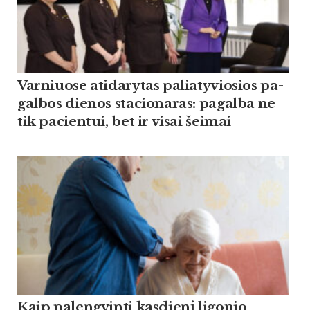
Var­niuo­se ati­da­ry­tas pa­lia­ty­vio­sios pa­
gal­bos die­nos sta­cio­na­ras: pa­gal­ba ne
tik pa­cien­tui, bet ir vi­sai šei­mai
Kaip palengvinti kasdienį ligonio