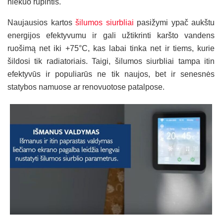
niekuo rūpintis.
Naujausios kartos
šilumos siurbliai
pasižymi ypač aukštu
energijos efektyvumu ir gali užtikrinti karšto vandens
ruošimą net iki +75°C, kas labai tinka net ir tiems, kurie
šildosi tik radiatoriais. Taigi, šilumos siurbliai tampa itin
efektyvūs ir populiarūs ne tik naujos, bet ir senesnės
statybos namuose ar renovuotose patalpose.