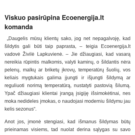
Viskuo pasirūpina Ecoenergija.lt
komanda
„Daugelis mūsų klientų sako, jog net nepagalvoję, kad
šildytis gali būti taip paprasta, – teigia Ecoenergija.lt
vadovė Živilė Lapkuvienė. – Jie džiaugiasi, kad vasarą
nereikia rūpintis malkomis, valyti kaminų, o šildantis nėra
pelenų, malkų ar briketų įkrovų, temperatūrų šuolių, vos
keliais mygtukais galima įjungti ir išjungti šildymą ar
reguliuoti norimą temperatūrą, nustatyti pastovią šilumą.
Ypač džiaugiasi klientai įrangą įsigiję išsimokėtinai, nes
moka nedideles įmokas, o naudojasi moderniu šildymu jau
kelis sezonus“.
Anot jos, įmonė stengiasi, kad išmanus šildymas būtų
prieinamas visiems, tad nuolat derina sąlygas su savo