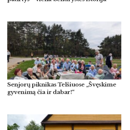
Sen­jorų pik­ni­kas Tel­šiuo­se „Švęski­me
gy­ve­nimą čia ir da­bar!“