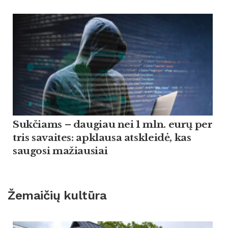
Suk­čiams – dau­giau nei 1 mln. eurų per
tris sa­vai­tes: ap­klau­sa at­skleidė, kas
sau­go­si ma­žiau­siai
Žemaičių kultūra