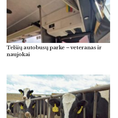
Tel­šių au­to­busų par­ke – ve­te­ra­nas ir
nau­jo­kai