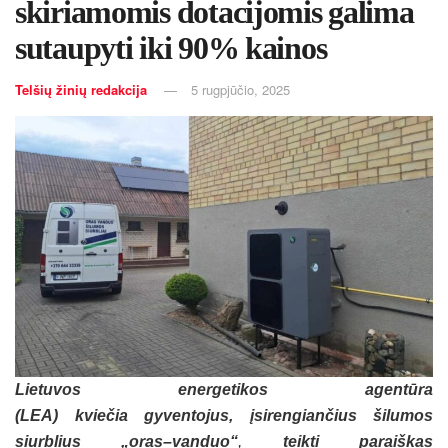
skiriamomis dotacijomis galima
sutaupyti iki 90% kainos
Telšių žinių redakcija
5 rugpjūčio, 2025
Lietuvos energetikos agentūra
(LEA) kviečia gyventojus, įsirengiančius šilumos
siurblius „oras–vanduo“
,
teikti paraiškas