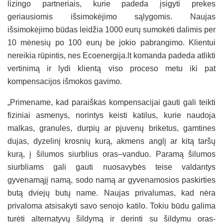
lizingo partneriais, kurie padeda įsigyti prekes
geriausiomis išsimokėjimo sąlygomis. Naujas
išsimokėjimo būdas leidžia 1000 eurų sumokėti dalimis per
10 mėnesių po 100 eurų be jokio pabrangimo. Klientui
nereikia rūpintis, nes Ecoenergija.lt komanda padeda atlikti
vertinimą ir lydi klientą viso proceso metu iki pat
kompensacijos išmokos gavimo.
„Primename, kad paraiškas kompensacijai gauti gali teikti
fiziniai asmenys, norintys keisti katilus, kurie naudoja
malkas, granules, durpių ar pjuvenų briketus, gamtines
dujas, dyzelinį krosnių kurą, akmens anglį ar kitą taršų
kurą, į šilumos siurblius oras–vanduo. Paramą šilumos
siurbliams gali gauti nuosavybės teise valdantys
gyvenamąjį namą, sodo namą ar gyvenamosios paskirties
butą dviejų butų name. Naujas privalumas, kad nėra
privaloma atsisakyti savo senojo katilo. Tokiu būdu galima
turėti alternatyvų šildymą ir derinti su šildymu oras-