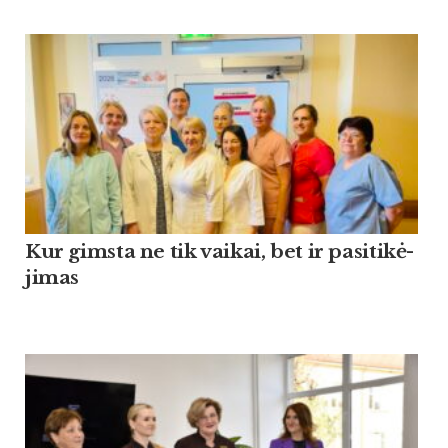
Kur gims­ta ne tik vai­kai, bet ir pa­si­ti­kė­
ji­mas