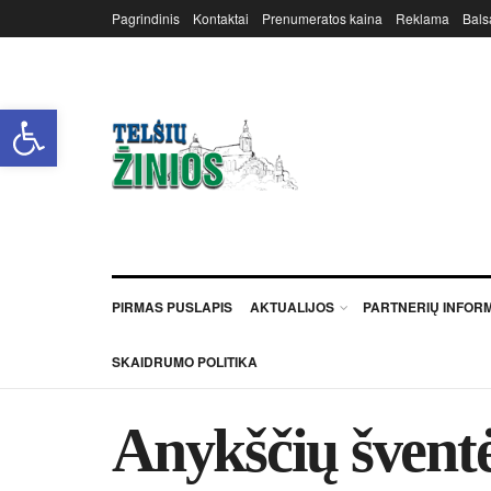
Pagrindinis
Kontaktai
Prenumeratos kaina
Reklama
Bals
Open toolbar
PIRMAS PUSLAPIS
AKTUALIJOS
PARTNERIŲ INFOR
SKAIDRUMO POLITIKA
Anykščių švent