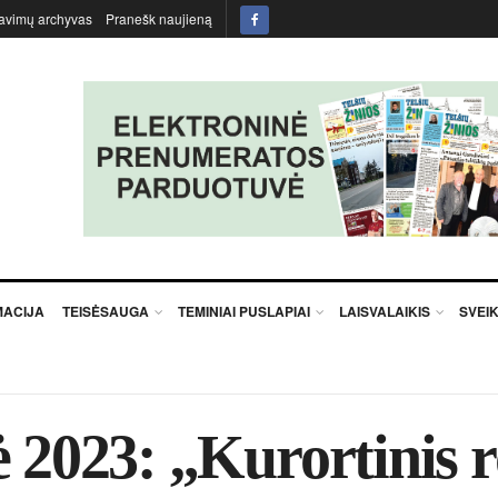
avimų archyvas
Pranešk naujieną
MACIJA
TEISĖSAUGA
TEMINIAI PUSLAPIAI
LAISVALAIKIS
SVEI
ė 2023: „Kurortinis