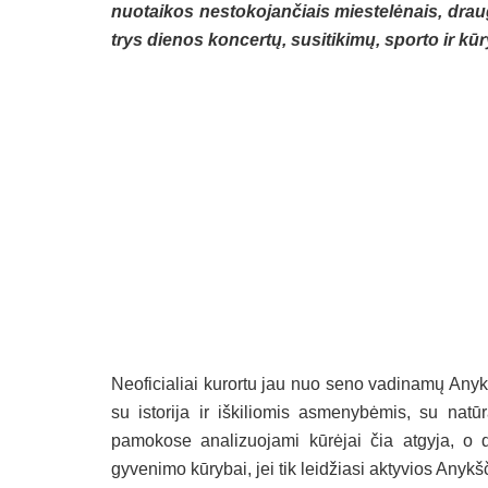
nuotaikos nestokojančiais miestelėnais, draug
trys dienos koncertų, susitikimų, sporto ir k
Neoficialiai kurortu jau nuo seno vadinamų Anykš
su istorija ir iškiliomis asmenybėmis, su natūra
pamokose analizuojami kūrėjai čia atgyja, o 
gyvenimo kūrybai, jei tik leidžiasi aktyvios Anyk