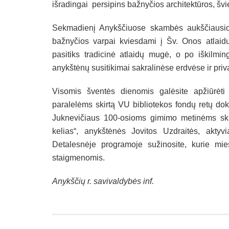
išradingai persipins bažnyčios architektūros, švi
Sekmadienį Anykščiuose skambės aukščiausios
bažnyčios varpai kviesdami į Šv. Onos atlaid
pasitiks tradicinė atlaidų mugė, o po iškilmi
anykštėnų susitikimai sakralinėse erdvėse ir p
Visomis šventės dienomis galėsite apžiūrėti
paralelėms skirtą VU bibliotekos fondų retų dok
Juknevičiaus 100-osioms gimimo metinėms sk
kelias“, anykštėnės Jovitos Uzdraitės, aktyvi
Detalesnėje programoje sužinosite, kurie mie
staigmenomis.
Anykščių r. savivaldybės inf.