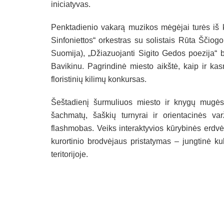
iniciatyvas.
Penktadienio vakarą muzikos mėgėjai turės iš ko
Sinfoniettos“ orkestras su solistais Rūta Ščiog
Suomija), „Džiazuojanti Sigito Gedos poezija“ 
Bavikinu. Pagrindinė miesto aikštė, kaip ir kas
floristinių kilimų konkursas.
Šeštadienį šurmuliuos miesto ir knygų mugės, 
šachmatų, šaškių turnyrai ir orientacinės var
flashmobas. Veiks interaktyvios kūrybinės erdv
kurortinio brodvėjaus pristatymas – jungtinė 
teritorijoje.