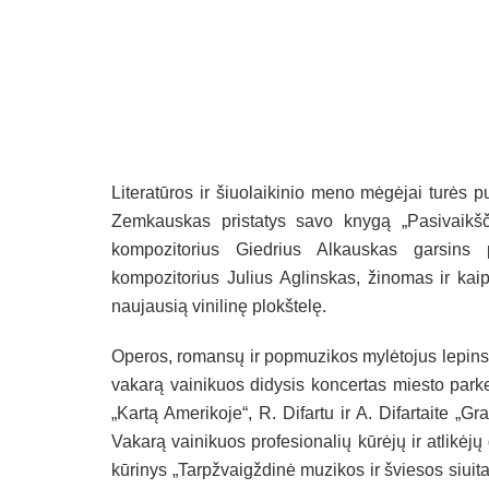
Literatūros ir šiuolaikinio meno mėgėjai turės 
Zemkauskas pristatys savo knygą „Pasivaikšči
kompozitorius Giedrius Alkauskas garsins p
kompozitorius Julius Aglinskas, žinomas ir kaip
naujausią vinilinę plokštelę.
Operos, romansų ir popmuzikos mylėtojus lepins ja
vakarą vainikuos didysis koncertas miesto park
„Kartą Amerikoje“, R. Difartu ir A. Difartaite „G
Vakarą vainikuos profesionalių kūrėjų ir atlikėjų
kūrinys „Tarpžvaigždinė muzikos ir šviesos siuit