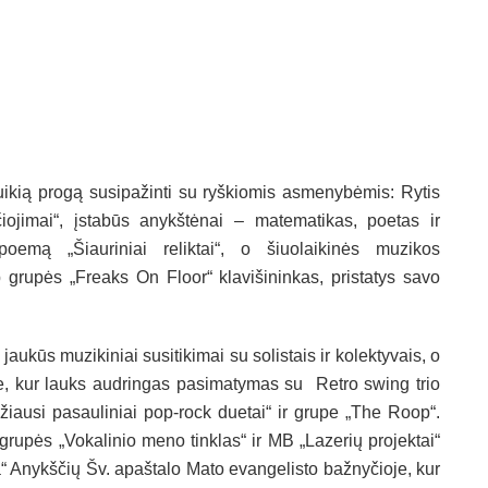
puikią progą susipažinti su ryškiomis asmenybėmis: Rytis
ojimai“, įstabūs anykštėnai – matematikas, poetas ir
oemą „Šiauriniai reliktai“, o šiuolaikinės muzikos
 grupės „Freaks On Floor“ klavišininkas, pristatys savo
ukūs muzikiniai susitikimai su solistais ir kolektyvais, o
e, kur lauks audringas pasimatymas su Retro swing trio
ražiausi pasauliniai pop-rock duetai“ ir grupe „The Roop“.
 grupės „Vokalinio meno tinklas“ ir MB „Lazerių projektai“
a“ Anykščių Šv. apaštalo Mato evangelisto bažnyčioje, kur