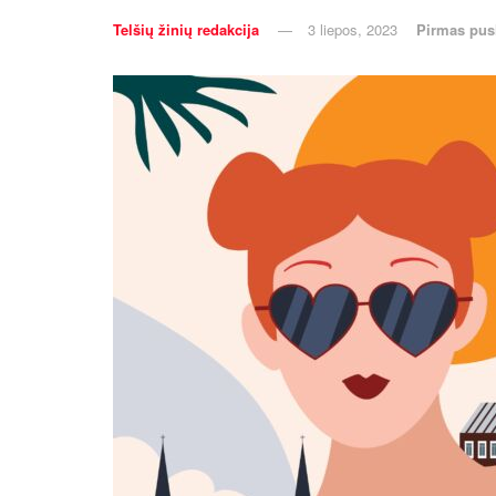
Telšių žinių redakcija
3 liepos, 2023
Pirmas pus