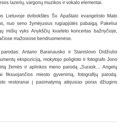
esos lazerių, vargonų muzikos ir vokalo elementai.
 Lietuvoje dvibokštės Šv. Apaštalo evangelisto Mato
us, nuo seno žymėjusius rugiapjūtės pabaigą. Pakeliui
ngų mišių vyks Anykščių kvarteto koncertas bažnyčioje,
rivačiose mažosiose bendruomenėse.
 parodas: Antano Baranausko ir Stanislovo Didžiulio
umentų ekspoziciją, mokytojo poligloto ir fotografo Jono
irtą žemės ir aplinkos meno parodą „Surask… Angelų
ai fiksuojančios miesto gyvenimą, fotografijų parodą.
sto restoranai į pasimatymą atėjusias poras džiugins