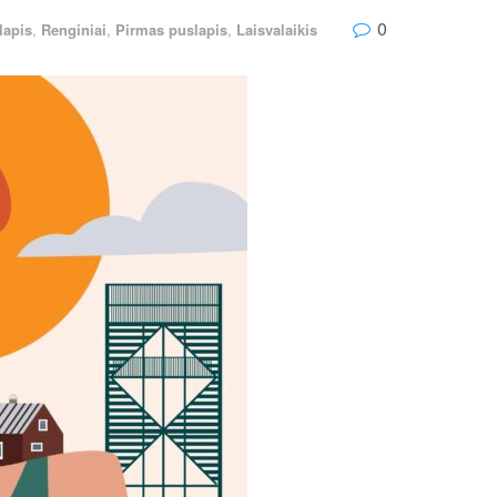
0
lapis
,
Renginiai
,
Pirmas puslapis
,
Laisvalaikis