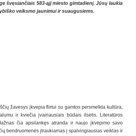
e švęsiančiais 583-ąjį miesto gimtadienį. Jūsų laukia
ūrybiško veiksmo jaunimui ir suaugusiems.
čių žavesys įkvepia flirtui su gamtos persmelkta kultūra,
lumu ir kviečia įvairiausiais būdais ilsėtis. Literatūros
dažnas čia apsilankęs atranda ir naujo įkvėpimo savo
ščių bendruomenės įtraukiamas į spalvingiausias veiklas ir