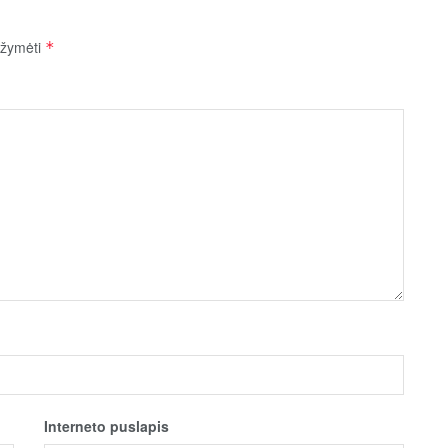
pažymėti
*
Interneto puslapis