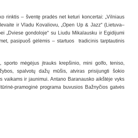
 rinktis – šventę pradės net keturi koncertai: „Vilniaus
olevaite ir Vladu Kovaliovu, „Open Up & Jazz“ (Lietuva–
bei „Dviese gondoloje“ su Liudu Mikalausku ir Egidijumi
met, pasipuoš gėlėmis – startuos tradicinis tarptautinis
sporto mėgėjus įtrauks krepšinio, mini golfo, teniso,
žybos, spalvotų dažų mūšis, atviras prisijungti šokio
ės vaikams ir jaunimui. Antano Baranausko aikštėje vyks
kultūrinė-pramoginė programa buvusios Bažnyčios gatvės