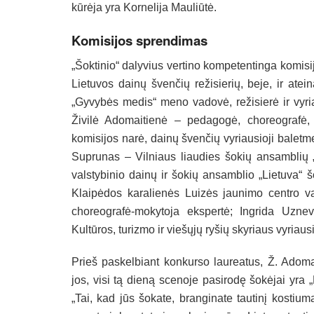
kūrėja yra Kornelija Mauliūtė.
Komisijos sprendimas
„Šoktinio“ dalyvius vertino kompetentinga komis
Lietuvos dainų švenčių režisierių, beje, ir at
„Gyvybės medis“ meno vadovė, režisierė ir vyria
Živilė Adomaitienė – pedagogė, choreografė, įva
komisijos narė, dainų švenčių vyriausioji balet
Suprunas – Vilniaus liaudies šokių ansamblių „
valstybinio dainų ir šokių ansamblio „Lietuva“ š
Klaipėdos karalienės Luizės jaunimo centro v
choreografė-mokytoja ekspertė; Ingrida Uznev
Kultūros, turizmo ir viešųjų ryšių skyriaus vyriausi
Prieš paskelbiant konkurso laureatus, Ž. Adoma
jos, visi tą dieną scenoje pasirodę šokėjai yra „L
„Tai, kad jūs šokate, branginate tautinį kostium