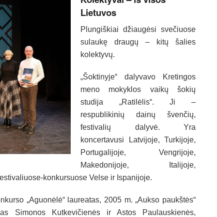
Lietuvos
Plungiškiai džiaugėsi svečiuose
sulaukę draugų – kitų šalies
kolektyvų.
„Šoktinyje“ dalyvavo Kretingos
meno mokyklos vaikų šokių
studija „Ratilėlis“. Ji –
respublikinių dainų švenčių,
festivalių dalyvė. Yra
koncertavusi Latvijoje, Turkijoje,
Portugalijoje, Vengrijoje,
Makedonijoje, Italijoje,
festivaliuose-konkursuose Velse ir Ispanijoje.
ų konkurso „Aguonėlė“ laureatas, 2005 m. „Aukso paukštės“
amas Simonos Kutkevičienės ir Astos Paulauskienės,