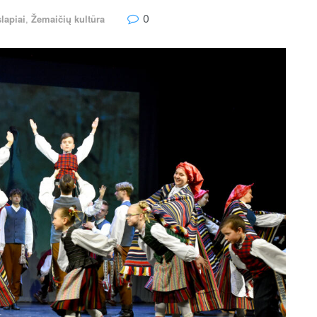
0
lapiai
,
Žemaičių kultūra