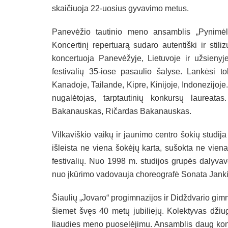
skaičiuoja 22-uosius gyvavimo metus.
Panevėžio tautinio meno ansamblis „Pynimėli
Koncertinį repertuarą sudaro autentiški ir stiliz
koncertuoja Panevėžyje, Lietuvoje ir užsieny
festivalių 35-iose pasaulio šalyse. Lankėsi to
Kanadoje, Tailande, Kipre, Kinijoje, Indonezijoje.
nugalėtojas, tarptautinių konkursų laurea
Bakanauskas, Ričardas Bakanauskas.
Vilkaviškio vaikų ir jaunimo centro šokių studija
išleista ne viena šokėjų karta, sušokta ne vien
festivalių. Nuo 1998 m. studijos grupės dalyvav
nuo įkūrimo vadovauja choreografė Sonata Jank
Šiaulių „Jovaro“ progimnazijos ir Didždvario gimn
šiemet švęs 40 metų jubiliejų. Kolektyvas džiug
liaudies meno puoselėjimu. Ansamblis daug konce