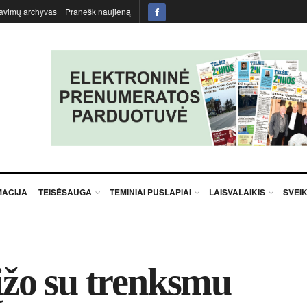
avimų archyvas
Pranešk naujieną
MACIJA
TEISĖSAUGA
TEMINIAI PUSLAPIAI
LAISVALAIKIS
SVEI
įžo su trenksmu