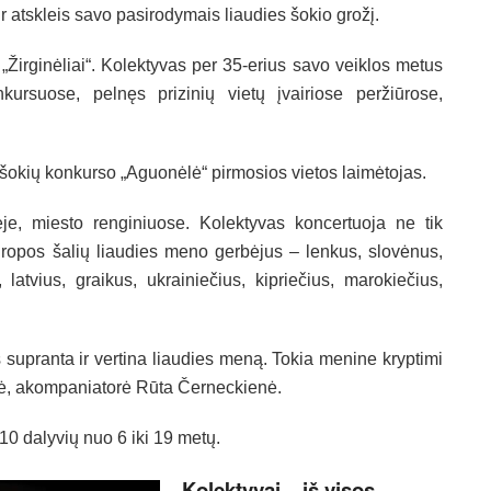
ir atskleis savo pasirodymais liaudies šokio grožį.
„Žirginėliai“. Kolektyvas per 35-erius savo veiklos metus
ursuose, pelnęs prizinių vietų įvairiose peržiūrose,
s šokių konkurso „Aguonėlė“ pirmosios vietos laimėtojas.
je, miesto renginiuose. Kolektyvas koncertuoja ne tik
opos šalių liaudies meno gerbėjus – lenkus, slovėnus,
atvius, graikus, ukrainiečius, kipriečius, marokiečius,
 supranta ir vertina liaudies meną. Tokia menine kryptimi
ė, akompaniatorė Rūta Černeckienė.
10 dalyvių nuo 6 iki 19 metų.
Kolektyvai – iš visos