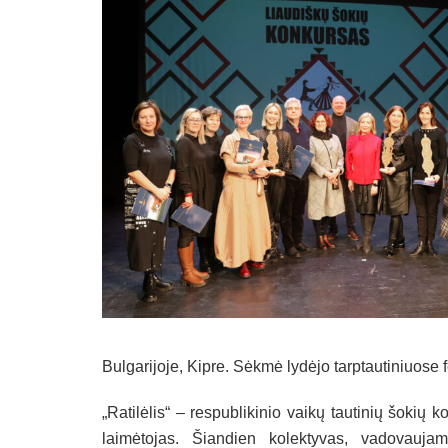
Bulgarijoje, Kipre. Sėkmė lydėjo tarptautiniuose 
„Ratilėlis“ – respublikinio vaikų tautinių šoki
laimėtojas. Šiandien kolektyvas, vadovauj