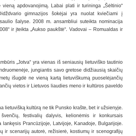
 vieną apdovanojimą. Labai plati ir turininga „Šėltinio“
idždvario gimnazijos šokėjai yra nuolat kviečiami į
pasaulio šalyse. 2008 m. ansambliui suteikta nominacija
008“ ir įteikta „Aukso paukštė“. Vadovai – Romualdas ir
būris „Jotva“ yra vienas iš seniausių lietuviško tautinio
ndruomenėje, jungiantis savo gretose didžiausią skaičių
metų išugdė ne vieną kartą lietuviškumą puoselėjančių
inančių vietos ir Lietuvos liaudies meno ir kultūros paveldo
lietuvišką kultūrą ne tik Punsko krašte, bet ir užsienyje.
venčių, festivalių dalyvis, kelionėmis ir konkursais
ra lankęsis Prancūzijoje, Latvijoje, Kanadoje, Bulgarijoje.
r scenarijų autorė, režisierė, kostiumų ir scenografijų