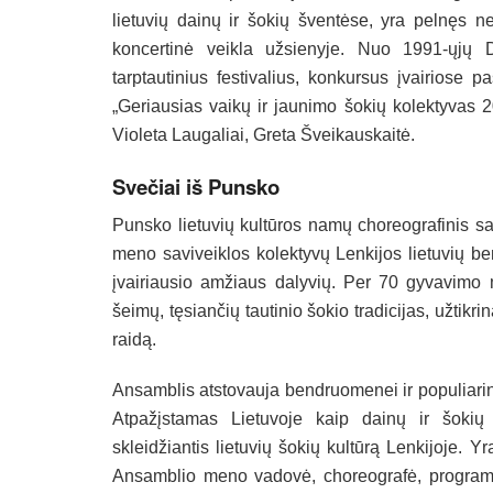
lietuvių dainų ir šokių šventėse, yra pelnęs ne
koncertinė veikla užsienyje. Nuo 1991-ųjų D
tarptautinius festivalius, konkursus įvairiose 
„Geriausias vaikų ir jaunimo šokių kolektyvas 2
Violeta Laugaliai, Greta Šveikauskaitė.
Svečiai iš Punsko
Punsko lietuvių kultūros namų choreografinis sam
meno saviveiklos kolektyvų Lenkijos lietuvių be
įvairiausio amžiaus dalyvių. Per 70 gyvavimo 
šeimų, tęsiančių tautinio šokio tradicijas, užtikr
raidą.
Ansamblis atstovauja bendruomenei ir populiarina 
Atpažįstamas Lietuvoje kaip dainų ir šokių š
skleidžiantis lietuvių šokių kultūrą Lenkijoje. Y
Ansamblio meno vadovė, choreografė, programų i