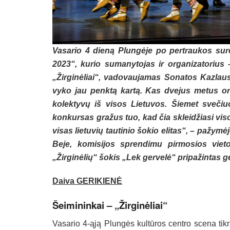
Vasario 4 dieną Plungėje po pertraukos sure
2023“, kurio sumanytojas ir organizatorius
„Žirginėliai“, vadovaujamas Sonatos Kazlausk
vyko jau penktą kartą. Kas dvejus metus or
kolektyvų iš visos Lietuvos. Šiemet sveči
konkursas gražus tuo, kad čia skleidžiasi vis
visas lietuvių tautinio šokio elitas“, – pažym
Beje, komisijos sprendimu pirmosios vieto
„Žirginėlių“ šokis „Lek gervelė“ pripažintas 
Daiva GERIKIENĖ
Šeimininkai – „Žirginėliai“
Vasario 4-ąją Plungės kultūros centro scena tikr