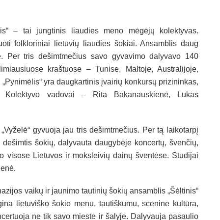
s“ – tai jungtinis liaudies meno mėgėjų kolektyvas.
uoti folkloriniai lietuvių liaudies šokiai. Ansamblis daug
je. Per tris dešimtmečius savo gyvavimo dalyvavo 140
limiausiuose kraštuose – Tunise, Maltoje, Australijoje,
 „Pynimėlis“ yra daugkartinis įvairių konkursų prizininkas,
tas. Kolektyvo vadovai – Rita Bakanauskienė, Lukas
 „Vyželė“ gyvuoja jau tris dešimtmečius. Per tą laikotarpį
a dešimtis šokių, dalyvauta daugybėje koncertų, švenčių,
o visose Lietuvos ir moksleivių dainų šventėse. Studijai
ienė.
azijos vaikų ir jaunimo tautinių šokių ansamblis „Šėltinis“
ina lietuviško šokio menu, tautiškumu, scenine kultūra,
rtuoja ne tik savo mieste ir šalyje. Dalyvauja pasaulio