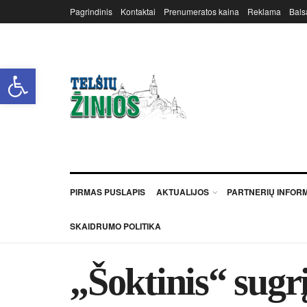
Pagrindinis
Kontaktai
Prenumeratos kaina
Reklama
Bals
Open toolbar
PIRMAS PUSLAPIS
AKTUALIJOS
PARTNERIŲ INFOR
SKAIDRUMO POLITIKA
„Šoktinis“ sugr