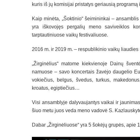
kuris iš jų komisijai pristatys geriausią programą 
Kaip minėta, „Šoktinio“ šeimininkai – ansamblis 
yra iškovojęs pergalių meno saviveiklos konk
tarptautiniuose vaikų festivaliuose.
2016 m. ir 2019 m. – respublikinio vaikų liaudie
„Žirginėlius“ matome kiekvienoje Dainų šventė
namuose – savo koncertais žavėjo daugelio Eur
vokiečius, belgus, švedus, turkus, makedonus, l
kroatus, egiptiečius…
Visi ansamblyje dalyvaujantys vaikai ir jaunimas
šiuo metu juos veda meno vadovė S. Kazlauskyt
Dabar „Žirginėliuose“ yra 5 šokėjų grupės, apie 1