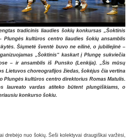
ngtas tradicinis liaudies šokių konkursas „Šoktinis
 – Plungės kultūros centro liaudies šokių ansamblis
ytės. Šiųmetė šventė buvo ne eilinė, o jubiliejinė –
ganizuojamas „Šoktinis“ kaskart į Plungę sukviečia
uose – ir ansamblis iš Punsko (Lenkija). „Šis mūsų
os Lietuvos choreografijos žiedas, šokėjus čia vertina
ėjo Plungės kultūros centro direktorius Romas Matulis.
s laureato vardas atiteko būtent plungiškiams, o
geriausiu konkurso šokiu.
ai drebėjo nuo šokių. Šeši kolektyvai draugiškai varžėsi,