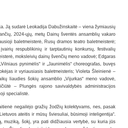
ija. Ją sudarė Leokadija Dabužinskaitė – viena žymiausių
einančių, 2024-ųjų, metų Dainų šventės ansamblių vakaro
usioji baletmeisterė, Rusų dramos teatro baletmeisterė;
irių respublikinių ir tarptautinių konkursų, festivalių
meisterė, moksleivių dainų švenčių meno vadovė; Edgaras
Vilniaus pynimėlis“ ir „Jaunimėlis“ choreografas, buvęs
okėjas ir vyriausiasis baletmeisteris; Violeta Šleinienė –
aikų liaudies šokių ansamblio „Vijurkas“ meno vadovė,
ičiūtė – Plungės rajono savivaldybės administracijos
oji specialistė.
itienė negailėjo gražių žodžių kolektyvams, nes, pasak
ietuvos ateitis ir mūsų šviesuliai, būsimoji inteligentija“.
ą, muziką, šokį, yra pati didžiausia vertybė, su kuria jūs