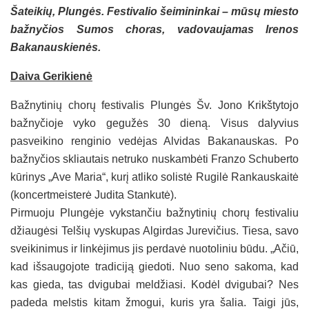
Šateikių, Plungės. Festivalio šeimininkai – mūsų miesto
bažnyčios Sumos choras, vadovaujamas Irenos
Bakanauskienės.
Daiva Gerikienė
Bažnytinių chorų festivalis Plungės Šv. Jono Krikštytojo
bažnyčioje vyko gegužės 30 dieną. Visus dalyvius
pasveikino renginio vedėjas Alvidas Bakanauskas. Po
bažnyčios skliautais netruko nuskambėti Franzo Schuberto
kūrinys „Ave Maria“, kurį atliko solistė Rugilė Rankauskaitė
(koncertmeisterė Judita Stankutė).
Pirmuoju Plungėje vykstančiu bažnytinių chorų festivaliu
džiaugėsi Telšių vyskupas Algirdas Jurevičius. Tiesa, savo
sveikinimus ir linkėjimus jis perdavė nuotoliniu būdu. „Ačiū,
kad išsaugojote tradiciją giedoti. Nuo seno sakoma, kad
kas gieda, tas dvigubai meldžiasi. Kodėl dvigubai? Nes
padeda melstis kitam žmogui, kuris yra šalia. Taigi jūs,