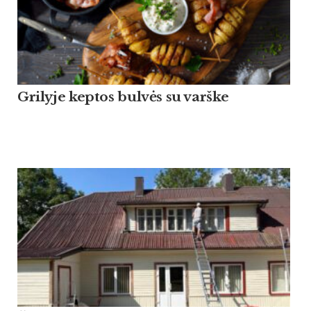
Grilyje keptos bulvės su varške