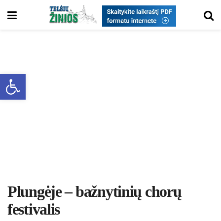
Open toolbar
Plungėje – bažnytinių chorų
festivalis