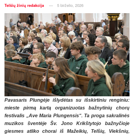
Telšių žinių redakcija
5 birželio, 2026
Pavasaris Plungėje išlydėtas su išskirtiniu renginiu:
mieste pirmą kartą organizuotas bažnytinių chorų
festivalis „Ave Maria Plungensis“. Ta proga sakralinės
muzikos šventėje Šv. Jono Krikštytojo bažnyčioje
giesmes atliko chorai iš Mažeikių, Telšių, Viekšnių,