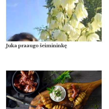
Ju­ka praau­go šei­mi­ninkę