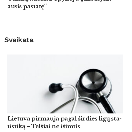
ausis pastatę“
Sveikata
Lie­tu­va pir­mau­ja pagal šir­dies ligų sta­
tis­ti­ką – Tel­šiai ne išim­tis