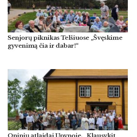
Sen­jorų pik­ni­kas Tel­šiuo­se „Švęski­me
gy­ve­nimą čia ir da­bar!“
Oninių atlaidai Upynoje. „Klausykit