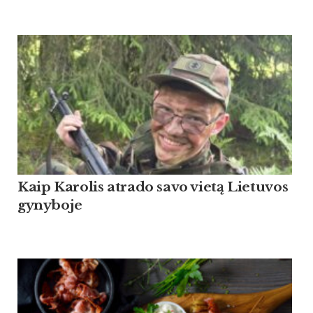
Kaip Ka­ro­lis at­ra­do sa­vo vietą Lie­tu­vos
gy­ny­bo­je