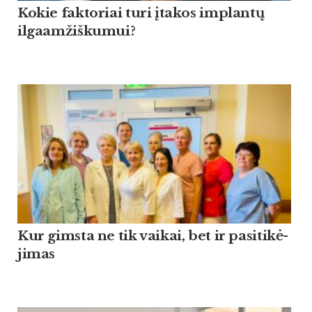
Kokie faktoriai turi įtakos implantų
ilgaamžiškumui?
Kur gims­ta ne tik vai­kai, bet ir pa­si­ti­kė­
ji­mas