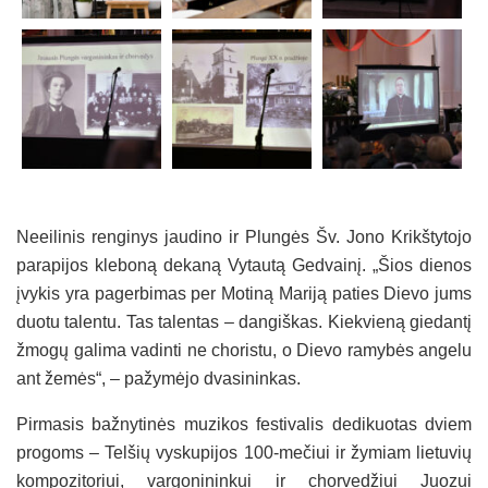
Neeilinis renginys jaudino ir Plungės Šv. Jono Krikštytojo
parapijos kleboną dekaną Vytautą Gedvainį. „Šios dienos
įvykis yra pagerbimas per Motiną Mariją paties Dievo jums
duotu talentu. Tas talentas – dangiškas. Kiekvieną giedantį
žmogų galima vadinti ne choristu, o Dievo ramybės angelu
ant žemės“, – pažymėjo dvasininkas.
Pirmasis bažnytinės muzikos festivalis dedikuotas dviem
progoms – Telšių vyskupijos 100-mečiui ir žymiam lietuvių
kompozitoriui, vargonininkui ir chorvedžiui Juozui