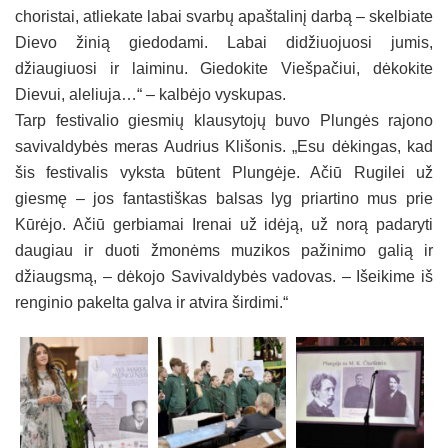
choristai, atliekate labai svarbų apaštalinį darbą – skelbiate
Dievo žinią giedodami. Labai didžiuojuosi jumis,
džiaugiuosi ir laiminu. Giedokite Viešpačiui, dėkokite
Dievui, aleliuja…“ – kalbėjo vyskupas.
Tarp festivalio giesmių klausytojų buvo Plungės rajono
savivaldybės meras Audrius Klišonis. „Esu dėkingas, kad
šis festivalis vyksta būtent Plungėje. Ačiū Rugilei už
giesmę – jos fantastiškas balsas lyg priartino mus prie
Kūrėjo. Ačiū gerbiamai Irenai už idėją, už norą padaryti
daugiau ir duoti žmonėms muzikos pažinimo galią ir
džiaugsmą, – dėkojo Savivaldybės vadovas. – Išeikime iš
renginio pakelta galva ir atvira širdimi.“