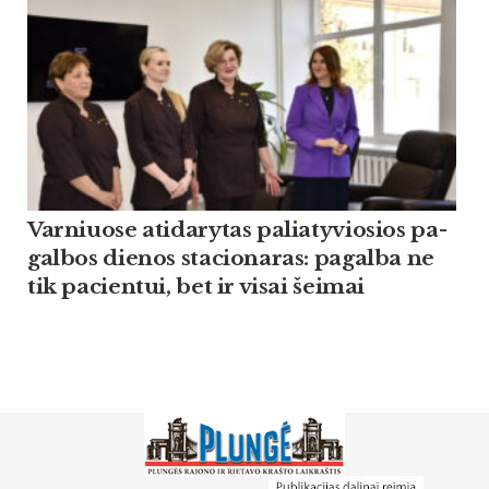
Var­niuo­se ati­da­ry­tas pa­lia­ty­vio­sios pa­
gal­bos die­nos sta­cio­na­ras: pa­gal­ba ne
tik pa­cien­tui, bet ir vi­sai šei­mai