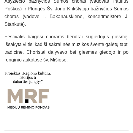
Asyžiečio bažnyčios Sumos choras (vadovas Paulius
Poškus) ir Plungės Šv. Jono Krikštytojo bažnyčios Sumos
choras (vadovė I. Bakanauskienė, koncertmeisterė J.
Stankutė).
Festivalis baigėsi chorams bendrai sugiedojus giesmę.
Išsakyta viltis, kad ši sakralinės muzikos šventė galėtų tapti
tradicine. Choristai dalyvavo bei giesmes giedojo ir po
renginio aukotose šv. Mišiose.