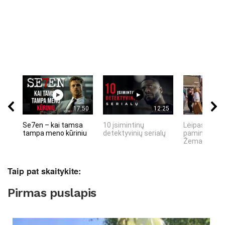
17:50
12:25
Se7en – kai tamsa
10 įsimintinų
Lėipas 13 d.
tampa meno kūriniu
detektyvinių serialų
paminiejuom
Žemaitiu tau
Taip pat skaitykite:
Pirmas puslapis