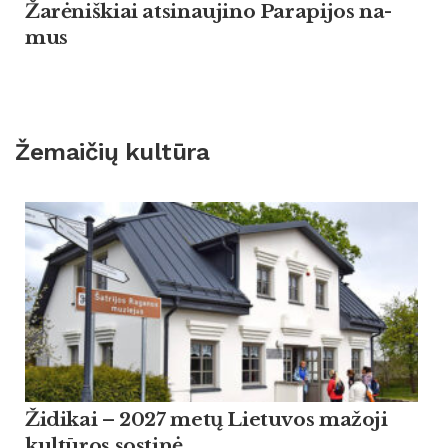
Žarė­niš­kiai at­si­nau­ji­no Pa­ra­pi­jos na­
mus
Žemaičių kultūra
Židikai – 2027 metų Lietuvos mažoji
kultūros sostinė