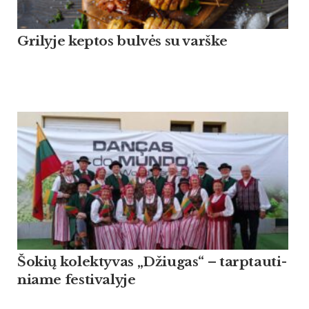
Grilyje keptos bulvės su varške
Šo­kių ko­lek­ty­vas „Džiu­gas“ – tarp­tau­ti­
nia­me fes­ti­va­ly­je