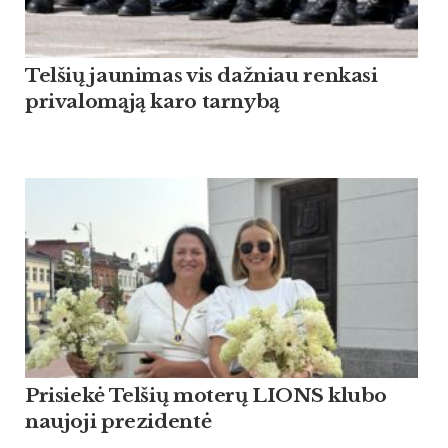
Tel­šių jau­ni­mas vis daž­niau ren­ka­si
pri­va­lomąją ka­ro tar­nybą
Pri­siekė Tel­šių mo­terų LIONS klu­bo
nau­jo­ji pre­zi­dentė