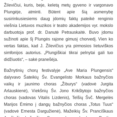
Žilevičiui, kuris, beje, keletą metų gyveno ir vargonavo
Plungėje, atminti. Būtent apie šią asmenybę
susirinkusiesiems daug įdomių faktų pateikė renginio
viešnia Lietuvos muzikos ir teatro akademijos vyr. mokslo
darbuotoja prof. dr. Danutė Petrauskaitė. Buvo įdomu
sužinoti apie šį Plungės rajone gimusį chorvedį. Vien ko
vertas faktas, kad J. Žilevičius yra pirmosios lietuviškos
simfonijos autorius. „Plungiškiai tikrai pelnytai gali tuo
didžiuotis“, – sakė pranešėja.
Bažnytinių chorų festivalyje „Ave Maria Plungensis“
dalyvavo Šateikių Šv. Evangelisto Morkaus bažnyčios
vaikų ir jaunimo choras „Žiburys“ (vadovė Jurgita
Arlauskienė), Viekšnių Šv. Jono Krikštytojo bažnyčios
choras (vadovas Vitalis Lizdenis), Telšių Švč. Mergelės
Marijos Ėmimo į dangų bažnyčios choras „Totus Tuus“
(vadovė Ernesta Dargužienė), Mažeikių Šv. Pranciškaus