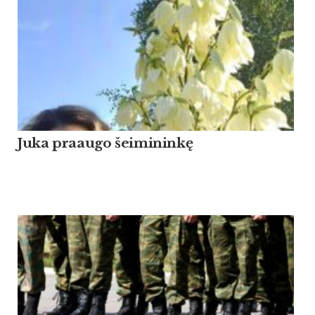
Ju­ka praau­go šei­mi­ninkę