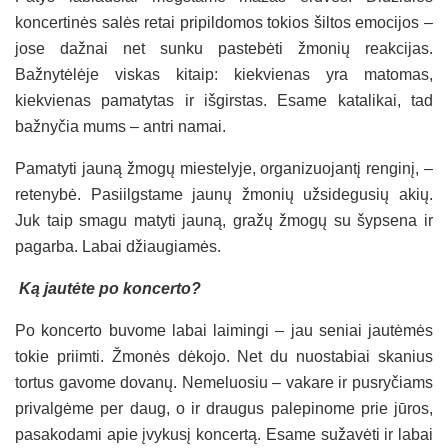
koncertinės salės retai pripildomos tokios šiltos emocijos –
jose dažnai net sunku pastebėti žmonių reakcijas.
Bažnytėlėje viskas kitaip: kiekvienas yra matomas,
kiekvienas pamatytas ir išgirstas. Esame katalikai, tad
bažnyčia mums – antri namai.
Pamatyti jauną žmogų miestelyje, organizuojantį renginį, –
retenybė. Pasiilgstame jaunų žmonių užsidegusių akių.
Juk taip smagu matyti jauną, gražų žmogų su šypsena ir
pagarba. Labai džiaugiamės.
Ką jautėte po koncerto?
Po koncerto buvome labai laimingi – jau seniai jautėmės
tokie priimti. Žmonės dėkojo. Net du nuostabiai skanius
tortus gavome dovanų. Nemeluosiu – vakare ir pusryčiams
privalgėme per daug, o ir draugus palepinome prie jūros,
pasakodami apie įvykusį koncertą. Esame sužavėti ir labai