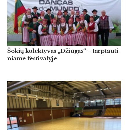
Šo­kių ko­lek­ty­vas „Džiu­gas“ – tarp­tau­ti­
nia­me fes­ti­va­ly­je