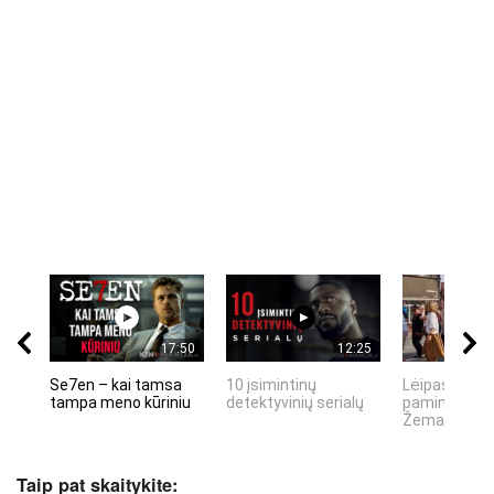
17:50
12:25
Se7en – kai tamsa
10 įsimintinų
Lėipas 13 d.
tampa meno kūriniu
detektyvinių serialų
paminiejuom
Žemaitiu tau
Taip pat skaitykite: