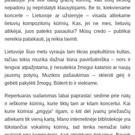
nepadoru jų nepristatyti klausytojams. Be to, kiekviename
koncerte – Lietuvoje ar užsienyje – visada atliekame
lietuvių kompozitorių kūrinių. Kas, jei ne mes, lietuvių
atlikėjai, juos pateiks pasauliui? Mūsų credo – publikai
nereikia pataikauti, ją reikia lavinti.
Lietuvoje šiuo metu vyrauja tam tikras popkultūros kultas,
tačiau tokia muzika dažnai būna paviršutiniška – nors ir
lengvai atpažįstama, ji nesuteikia žmogui katarsio ar naujų
jausmų potyrių. Muzikos pašaukimas – skleisti gėrį ir
gebėti pakylėti žmogų. Būtent to ir siekiame.
Repertuaras sudaromas labai paprastai: sėdime prie natų
ir ieškome kūrinių, kurie tiktų tam ar kitam koncertui. Kai
kurie kūriniai „prigyja“ ilgam, o kiti dėl įvairių priežasčių
atliekami tik vieną kartą. Mano internetinėje bibliotekoje yra
tūkstančiai vokalinių kūrinių, tad tenka nemažai laiko
praleisti prie kompiuterio, kad atrinktume tinkamus. Beveik