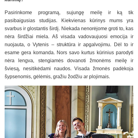
Pasirinkome programą, sujungę meilę ir ką tik
pasibaigusias studijas. Kiekvienas kūrinys mums yra
svarbus ir glostantis širdį. Niekada nenorėjome groti to, kas
nėra širdžiai miela. Aš visada vadovaujuosi emocija ir
nuojauta, o Vytenis – struktūra ir apgalvojimu. Dėl to ir
esame gera komanda. Nors savo kurtus kūrinius parodyti
nėra lengva, stengiamės dovanoti žmonėms meilę ir
šviesą, nesitikėdami naudos. Visada žmonės padėkoja
šypsenomis, gėlėmis, gražiu žodžiu ar plojimais.