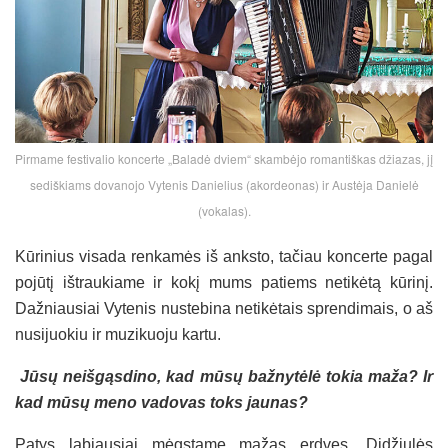
Pirmame festivalio koncerte „Baladė dviem“ skambėjo romantiškas džiazas, jį
sediškiams dovanojo Vytenis Danielius (akordeonas) ir Austėja Danielė
(vokalas).
Kūrinius visada renkamės iš anksto, tačiau koncerte pagal
pojūtį ištraukiame ir kokį mums patiems netikėtą kūrinį.
Dažniausiai Vytenis nustebina netikėtais sprendimais, o aš
nusijuokiu ir muzikuoju kartu.
Jūsų neišgąsdino, kad mūsų bažnytėlė tokia maža? Ir
kad mūsų meno vadovas toks jaunas?
Patys labiausiai mėgstame mažas erdves. Didžiulės