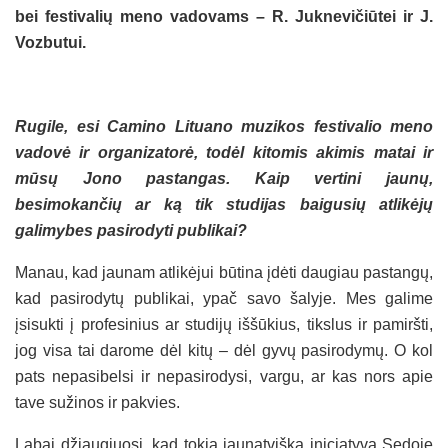
bei festivalių meno vadovams – R. Juknevičiūtei ir J.
Vozbutui.
Rugile, esi Camino Lituano muzikos festivalio meno
vadovė ir organizatorė, todėl kitomis akimis matai ir
mūsų Jono pastangas. Kaip vertini jaunų,
besimokančių ar ką tik studijas baigusių atlikėjų
galimybes pasirodyti publikai?
Manau, kad jaunam atlikėjui būtina įdėti daugiau pastangų,
kad pasirodytų publikai, ypač savo šalyje. Mes galime
įsisukti į profesinius ar studijų iššūkius, tikslus ir pamiršti,
jog visa tai darome dėl kitų – dėl gyvų pasirodymų. O kol
pats nepasibelsi ir nepasirodysi, vargu, ar kas nors apie
tave sužinos ir pakvies.
Labai džiaugiuosi, kad tokia jaunatviška iniciatyva Sedoje