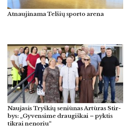
At­nau­ji­na­ma Tel­šių spor­to are­na
Nau­ja­sis Tryš­kių se­niū­nas Artū­ras Stir­
bys: „Gy­ven­si­me drau­giš­kai – pyk­tis
tik­rai ne­no­riu“