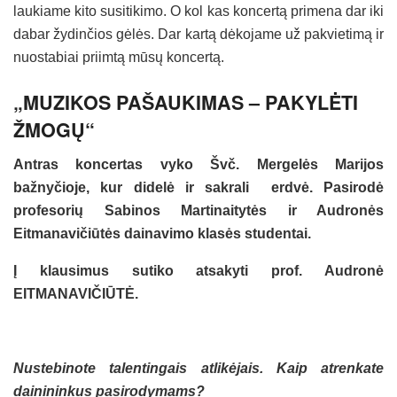
laukiame kito susitikimo. O kol kas koncertą primena dar iki
dabar žydinčios gėlės. Dar kartą dėkojame už pakvietimą ir
nuostabiai priimtą mūsų koncertą.
„MUZIKOS PAŠAUKIMAS – PAKYLĖTI
ŽMOGŲ“
Antras koncertas vyko Švč. Mergelės Marijos
bažnyčioje, kur didelė ir sakrali erdvė. Pasirodė
profesorių Sabinos Martinaitytės ir Audronės
Eitmanavičiūtės dainavimo klasės studentai.
Į klausimus sutiko atsakyti prof. Audronė
EITMANAVIČIŪTĖ.
Nustebinote talentingais atlikėjais. Kaip atrenkate
dainininkus pasirodymams?