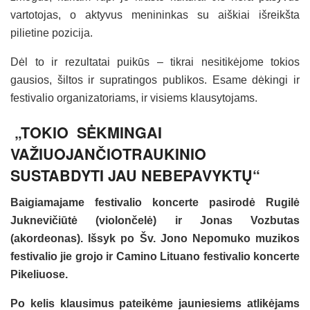
vartotojas, o aktyvus menininkas su aiškiai išreikšta
pilietine pozicija.
Dėl to ir rezultatai puikūs – tikrai nesitikėjome tokios
gausios, šiltos ir supratingos publikos. Esame dėkingi ir
festivalio organizatoriams, ir visiems klausytojams.
„TOKIO SĖKMINGAI
VAŽIUOJANČIOTRAUKINIO
SUSTABDYTI JAU NEBEPAVYKTŲ“
Baigiamajame festivalio koncerte pasirodė Rugilė
Juknevičiūtė (violončelė) ir Jonas Vozbutas
(akordeonas). Išsyk po Šv. Jono Nepomuko muzikos
festivalio jie grojo ir Camino Lituano festivalio koncerte
Pikeliuose.
Po kelis klausimus pateikėme jauniesiems atlikėjams