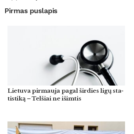
Pirmas puslapis
Lie­tu­va pir­mau­ja pagal šir­dies ligų sta­
tis­ti­ką – Tel­šiai ne išim­tis