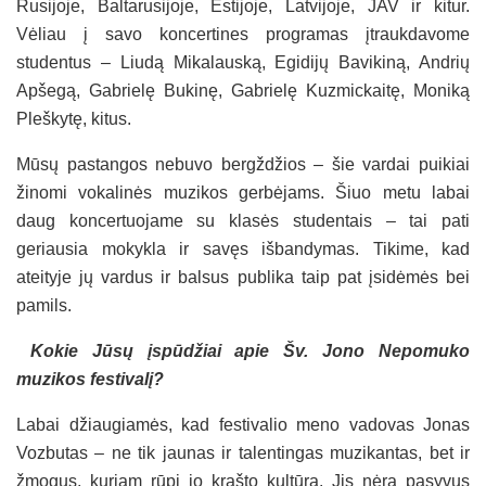
Rusijoje, Baltarusijoje, Estijoje, Latvijoje, JAV ir kitur.
Vėliau į savo koncertines programas įtraukdavome
studentus – Liudą Mikalauską, Egidijų Bavikiną, Andrių
Apšegą, Gabrielę Bukinę, Gabrielę Kuzmickaitę, Moniką
Pleškytę, kitus.
Mūsų pastangos nebuvo bergždžios – šie vardai puikiai
žinomi vokalinės muzikos gerbėjams. Šiuo metu labai
daug koncertuojame su klasės studentais – tai pati
geriausia mokykla ir savęs išbandymas. Tikime, kad
ateityje jų vardus ir balsus publika taip pat įsidėmės bei
pamils.
Kokie Jūsų įspūdžiai apie Šv. Jono Nepomuko
muzikos festivalį?
Labai džiaugiamės, kad festivalio meno vadovas Jonas
Vozbutas – ne tik jaunas ir talentingas muzikantas, bet ir
žmogus, kuriam rūpi jo krašto kultūra. Jis nėra pasyvus