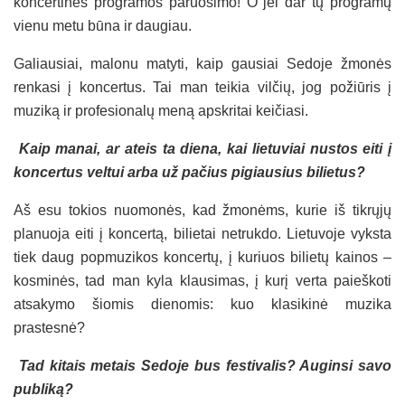
koncertinės programos paruošimo! O jei dar tų programų
vienu metu būna ir daugiau.
Galiausiai, malonu matyti, kaip gausiai Sedoje žmonės
renkasi į koncertus. Tai man teikia vilčių, jog požiūris į
muziką ir profesionalų meną apskritai keičiasi.
Kaip manai, ar ateis ta diena, kai lietuviai nustos eiti į
koncertus veltui arba už pačius pigiausius bilietus?
Aš esu tokios nuomonės, kad žmonėms, kurie iš tikrųjų
planuoja eiti į koncertą, bilietai netrukdo. Lietuvoje vyksta
tiek daug popmuzikos koncertų, į kuriuos bilietų kainos –
kosminės, tad man kyla klausimas, į kurį verta paieškoti
atsakymo šiomis dienomis: kuo klasikinė muzika
prastesnė?
Tad kitais metais Sedoje bus festivalis? Auginsi savo
publiką?