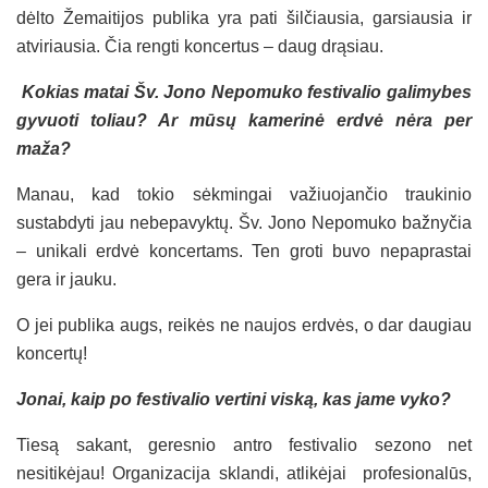
dėlto Žemaitijos publika yra pati šilčiausia, garsiausia ir
atviriausia. Čia rengti koncertus – daug drąsiau.
Kokias matai Šv. Jono Nepomuko festivalio galimybes
gyvuoti toliau? Ar mūsų kamerinė erdvė nėra per
maža?
Manau, kad tokio sėkmingai važiuojančio traukinio
sustabdyti jau nebepavyktų. Šv. Jono Nepomuko bažnyčia
– unikali erdvė koncertams. Ten groti buvo nepaprastai
gera ir jauku.
O jei publika augs, reikės ne naujos erdvės, o dar daugiau
koncertų!
Jonai, kaip po festivalio vertini viską, kas jame vyko?
Tiesą sakant, geresnio antro festivalio sezono net
nesitikėjau! Organizacija sklandi, atlikėjai profesionalūs,