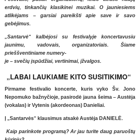
erdvių, tinkančių klasikinei muzikai. O jauniesiems
atlikėjams – garsiai pareikšti apie save ir savo
gebėjimus.
„Santarvė“ kalbėjosi su festivalyje koncertavusiu
jaunimu, vadovais, organizatoriais. Šiame
prieššventiniame numery-
je – svečių įspūdžiai, vertinimai, įžvalgos.
„LABAI LAUKIAME KITO SUSITIKIMO“
Pirmame festivalio koncerte, kuris vyko Šv. Jono
Nepomuko bažnyčioje, pasirodė jauna šeima – Austėja
(vokalas) ir Vytenis (akordeonas) Danieliai.
Į „Santarvės“ klausimus atsakė Austėja DANIELĖ.
Kaip parinkote programą? Ar jau turite daug paruoštų
kūrinių?