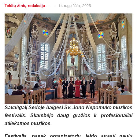
Telšių žinių redakcija
14 rugpjūčio, 2025
Savaitgalį Sedoje baigėsi Šv. Jono Nepomuko muzikos
festivalis. Skambėjo daug gražios ir profesionaliai
atliekamos muzikos.
Festivalis, pasak organizatorių, leido atrasti naujų