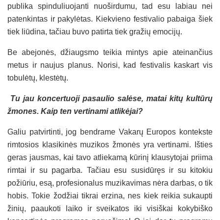
publika spinduliuojanti nuoširdumu, tad esu labiau nei
patenkintas ir pakylėtas. Kiekvieno festivalio pabaiga šiek
tiek liūdina, tačiau buvo patirta tiek gražių emocijų.
Be abejonės, džiaugsmo teikia mintys apie ateinančius
metus ir naujus planus. Norisi, kad festivalis kaskart vis
tobulėtų, klestėtų.
Tu jau koncertuoji pasaulio salėse, matai kitų kultūrų
žmones. Kaip ten vertinami atlikėjai?
Galiu patvirtinti, jog bendrame Vakarų Europos kontekste
rimtosios klasikinės muzikos žmonės yra vertinami. Išties
geras jausmas, kai tavo atliekamą kūrinį klausytojai priima
rimtai ir su pagarba. Tačiau esu susidūręs ir su kitokiu
požiūriu, esą, profesionalus muzikavimas nėra darbas, o tik
hobis. Tokie žodžiai tikrai erzina, nes kiek reikia sukaupti
žinių, paaukoti laiko ir sveikatos iki visiškai kokybiško