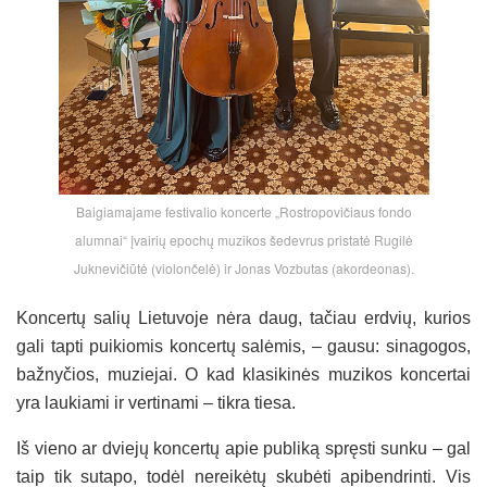
Baigiamajame festivalio koncerte „Rostropovičiaus fondo
alumnai“ įvairių epochų muzikos šedevrus pristatė Rugilė
Juknevičiūtė (violončelė) ir Jonas Vozbutas (akordeonas).
Koncertų salių Lietuvoje nėra daug, tačiau erdvių, kurios
gali tapti puikiomis koncertų salėmis, – gausu: sinagogos,
bažnyčios, muziejai. O kad klasikinės muzikos koncertai
yra laukiami ir vertinami – tikra tiesa.
Iš vieno ar dviejų koncertų apie publiką spręsti sunku – gal
taip tik sutapo, todėl nereikėtų skubėti apibendrinti. Vis