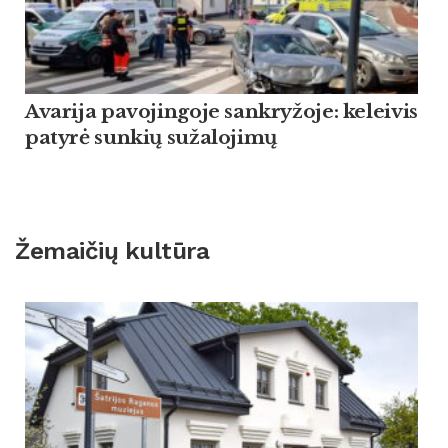
Ava­ri­ja pa­vo­jin­go­je san­kry­žo­je: ke­lei­vis
pa­tyrė sun­kių su­ža­lo­jimų
Žemaičių kultūra