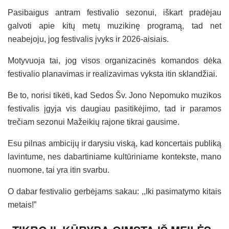
Pasibaigus antram festivalio sezonui, iškart pradėjau
galvoti apie kitų metų muzikinę programą, tad net
neabejoju, jog festivalis įvyks ir 2026-aisiais.
Motyvuoja tai, jog visos organizacinės komandos dėka
festivalio planavimas ir realizavimas vyksta itin sklandžiai.
Be to, norisi tikėti, kad Sedos Šv. Jono Nepomuko muzikos
festivalis įgyja vis daugiau pasitikėjimo, tad ir paramos
trečiam sezonui Mažeikių rajone tikrai gausime.
Esu pilnas ambicijų ir darysiu viską, kad koncertais publiką
lavintume, nes dabartiniame kultūriniame kontekste, mano
nuomone, tai yra itin svarbu.
O dabar festivalio gerbėjams sakau: ,,Iki pasimatymo kitais
metais!”