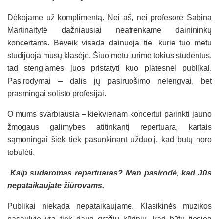
Dėkojame už komplimentą. Nei aš, nei profesorė Sabina
Martinaitytė dažniausiai neatrenkame dainininkų
koncertams. Beveik visada dainuoja tie, kurie tuo metu
studijuoja mūsų klasėje. Šiuo metu turime tokius studentus,
tad stengiamės juos pristatyti kuo platesnei publikai.
Pasirodymai – dalis jų pasiruošimo nelengvai, bet
prasmingai solisto profesijai.
O mums svarbiausia – kiekvienam koncertui parinkti jauno
žmogaus galimybes atitinkantį repertuarą, kartais
sąmoningai šiek tiek pasunkinant užduotį, kad būtų noro
tobulėti.
Kaip sudaromas repertuaras? Man pasirodė, kad Jūs
nepataikaujate žiūrovams.
Publikai niekada nepataikaujame. Klasikinės muzikos
pasaulyje yra tiek daug gražių kūrinių, kad būtų tiesiog