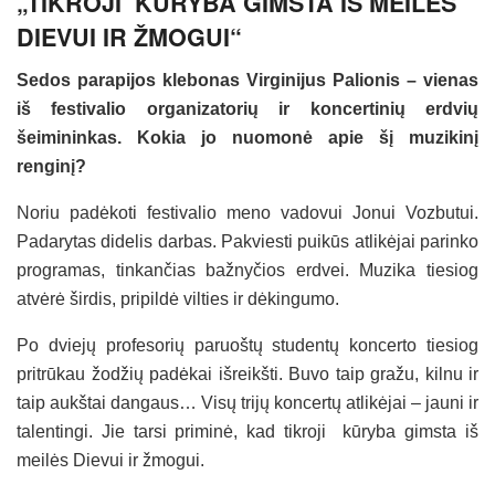
„TIKROJI KŪRYBA GIMSTA IŠ MEILĖS
DIEVUI IR ŽMOGUI“
Sedos parapijos klebonas Virginijus Palionis – vienas
iš festivalio organizatorių ir koncertinių erdvių
šeimininkas. Kokia jo nuomonė apie šį muzikinį
renginį?
Noriu padėkoti festivalio meno vadovui Jonui Vozbutui.
Padarytas didelis darbas. Pakviesti puikūs atlikėjai parinko
programas, tinkančias bažnyčios erdvei. Muzika tiesiog
atvėrė širdis, pripildė vilties ir dėkingumo.
Po dviejų profesorių paruoštų studentų koncerto tiesiog
pritrūkau žodžių padėkai išreikšti. Buvo taip gražu, kilnu ir
taip aukštai dangaus… Visų trijų koncertų atlikėjai – jauni ir
talentingi. Jie tarsi priminė, kad tikroji kūryba gimsta iš
meilės Dievui ir žmogui.