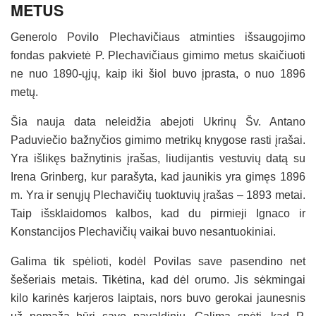
METUS
Generolo Povilo Plechavičiaus atminties išsaugojimo
fondas pakvietė P. Plechavičiaus gimimo metus skaičiuoti
ne nuo 1890-ųjų, kaip iki šiol buvo įprasta, o nuo 1896
metų.
Šia nauja data neleidžia abejoti Ukrinų Šv. Antano
Paduviečio bažnyčios gimimo metrikų knygose rasti įrašai.
Yra išlikęs bažnytinis įrašas, liudijantis vestuvių datą su
Irena Grinberg, kur parašyta, kad jaunikis yra gimęs 1896
m. Yra ir senųjų Plechavičių tuoktuvių įrašas – 1893 metai.
Taip išsklaidomos kalbos, kad du pirmieji Ignaco ir
Konstancijos Plechavičių vaikai buvo nesantuokiniai.
Galima tik spėlioti, kodėl Povilas save pasendino net
šešeriais metais. Tikėtina, kad dėl orumo. Jis sėkmingai
kilo karinės karjeros laiptais, nors buvo gerokai jaunesnis