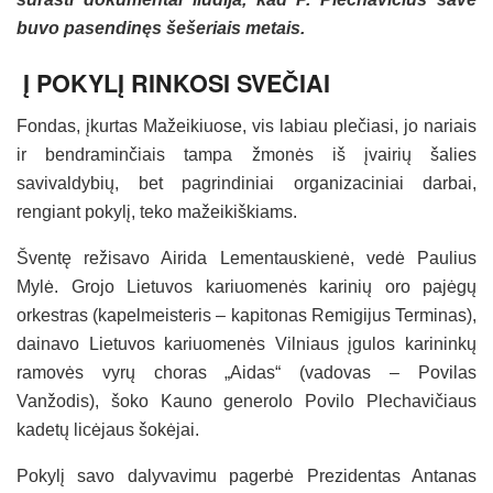
buvo pasendinęs šešeriais metais.
Į POKYLĮ RINKOSI SVEČIAI
Fondas, įkurtas Mažeikiuose, vis labiau plečiasi, jo nariais
ir bendraminčiais tampa žmonės iš įvairių šalies
savivaldybių, bet pagrindiniai organizaciniai darbai,
rengiant pokylį, teko mažeikiškiams.
Šventę režisavo Airida Lementauskienė, vedė Paulius
Mylė. Grojo Lietuvos kariuomenės karinių oro pajėgų
orkestras (kapelmeisteris – kapitonas Remigijus Terminas),
dainavo Lietuvos kariuomenės Vilniaus įgulos karininkų
ramovės vyrų choras „Aidas“ (vadovas – Povilas
Vanžodis), šoko Kauno generolo Povilo Plechavičiaus
kadetų licėjaus šokėjai.
Pokylį savo dalyvavimu pagerbė Prezidentas Antanas