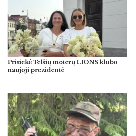
Pri­siekė Tel­šių mo­terų LIONS klu­bo
nau­jo­ji pre­zi­dentė