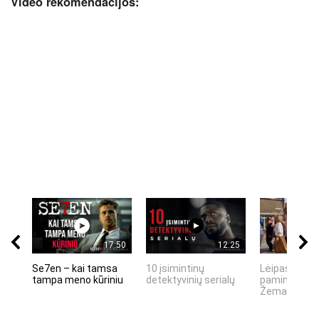
Video rekomendacijos:
17:50
12:25
Se7en – kai tamsa
10 įsimintinų
Lėipas 13 d.
tampa meno kūriniu
detektyvinių serialų
paminiejuom
Žemaitiu tau