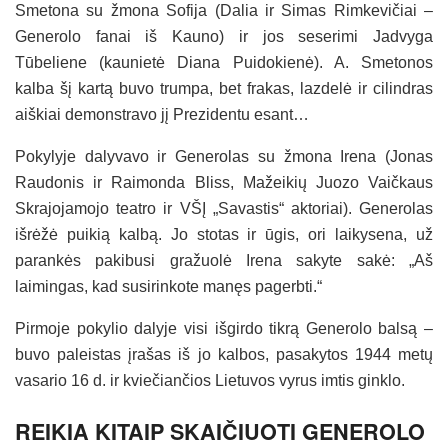
Smetona su žmona Sofija (Dalia ir Simas Rimkevičiai –
Generolo fanai iš Kauno) ir jos seserimi Jadvyga
Tūbeliene (kaunietė Diana Puidokienė). A. Smetonos
kalba šį kartą buvo trumpa, bet frakas, lazdelė ir cilindras
aiškiai demonstravo jį Prezidentu esant…
Pokylyje dalyvavo ir Generolas su žmona Irena (Jonas
Raudonis ir Raimonda Bliss, Mažeikių Juozo Vaičkaus
Skrajojamojo teatro ir VŠĮ „Savastis“ aktoriai). Generolas
išrėžė puikią kalbą. Jo stotas ir ūgis, ori laikysena, už
parankės pakibusi gražuolė Irena sakyte sakė: „Aš
laimingas, kad susirinkote manęs pagerbti.“
Pirmoje pokylio dalyje visi išgirdo tikrą Generolo balsą –
buvo paleistas įrašas iš jo kalbos, pasakytos 1944 metų
vasario 16 d. ir kviečiančios Lietuvos vyrus imtis ginklo.
REIKIA KITAIP SKAIČIUOTI GENEROLO