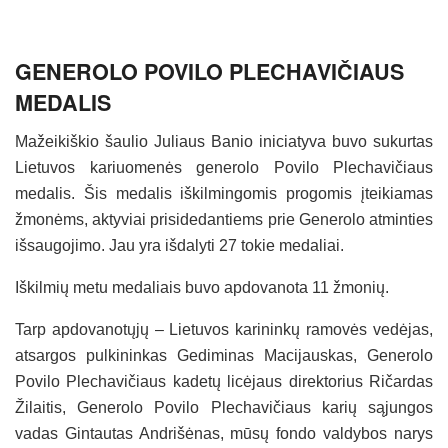
GENEROLO POVILO PLECHAVIČIAUS
MEDALIS
Mažeikiškio šaulio Juliaus Banio iniciatyva buvo sukurtas
Lietuvos kariuomenės generolo Povilo Plechavičiaus
medalis. Šis medalis iškilmingomis progomis įteikiamas
žmonėms, aktyviai prisidedantiems prie Generolo atminties
išsaugojimo. Jau yra išdalyti 27 tokie medaliai.
Iškilmių metu medaliais buvo apdovanota 11 žmonių.
Tarp apdovanotųjų – Lietuvos karininkų ramovės vedėjas,
atsargos pulkininkas Gediminas Macijauskas, Generolo
Povilo Plechavičiaus kadetų licėjaus direktorius Ričardas
Žilaitis, Generolo Povilo Plechavičiaus karių sąjungos
vadas Gintautas Andrišėnas, mūsų fondo valdybos narys