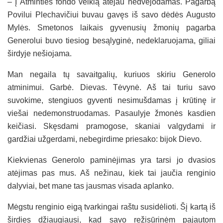
– Į Atminties fondo veiklą atėjau nedvejodamas. Pagarbą
Povilui Plechavičiui buvau gavęs iš savo dėdės Augusto
Mylės. Smetonos laikais gyvenusių žmonių pagarba
Generolui buvo tiesiog besąlyginė, nedeklaruojama, giliai
širdyje nešiojama.
Man negaila tų savaitgalių, kuriuos skiriu Generolo
atminimui. Garbė. Dievas. Tėvynė. Aš tai turiu savo
suvokime, stengiuos gyventi nesimušdamas į krūtinę ir
viešai nedemonstruodamas. Pasaulyje žmonės kasdien
keičiasi. Skęsdami pramogose, skaniai valgydami ir
gardžiai užgerdami, nebegirdime priesako: bijok Dievo.
Kiekvienas Generolo paminėjimas yra tarsi jo dvasios
atėjimas pas mus. Aš nežinau, kiek tai jaučia renginio
dalyviai, bet mane tas jausmas visada aplanko.
Mėgstu renginio eigą tvarkingai raštu susidėlioti. Šį kartą iš
širdies džiaugiausi, kad savo režisūrinėm pajautom