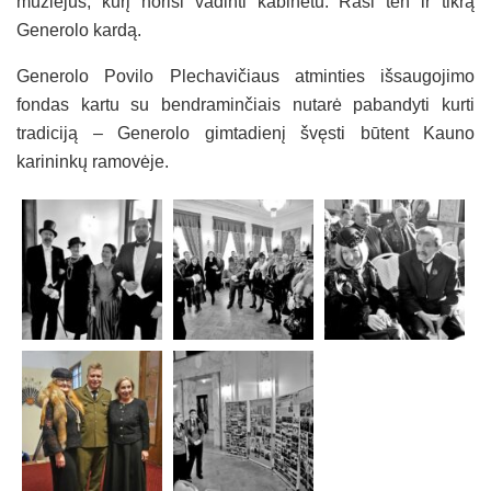
muziejus, kurį norisi vadinti kabinetu. Rasi ten ir tikrą
Generolo kardą.
Generolo Povilo Plechavičiaus atminties išsaugojimo
fondas kartu su bendraminčiais nutarė pabandyti kurti
tradiciją – Generolo gimtadienį švęsti būtent Kauno
karininkų ramovėje.