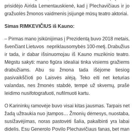
prisidėjo Airida Lementauskienė, kad į Plechavičiaus ir jo
gražuolės žmonos vaidmenis įsijungė mūsų teatro aktoriai.
Simas RIMKEVIČIUS iš Kauno:
– Pirmas mano įsikūnijimas į Prezidentą buvo 2018 metais,
švenčiant Lietuvos nepriklausomybės 100-metį. Drabužius
ir tada, ir dabar išsinuomojau iš Kauno muzikinio teatro.
Mėgstu sakyti: mano figūra idealiai tinka visiems gražiems
drabužiams. Abu su žmona tada išėjome tiesiog
pasivaikščioti po Laisvės alėją. Teko eiti net keturias
valandas, nes žmonės stabdė, tempė už skvernų, prašė
leidimo nusifotografuoti, nufilmuoti kartu.
O Karininkų ramovėje buvo visai kitas jausmas. Tarpais net
žadą užtraukia nuo įtampos… Žmonių dėmesys, nuostaba,
susižavėjimas, noras pastovėti šalia, pakalbinti yra labai
didelis. Esu Generolo Povilo Plechavičiaus fanas, bet man