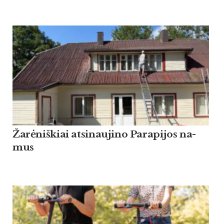
Žarė­niš­kiai at­si­nau­ji­no Pa­ra­pi­jos na­
mus