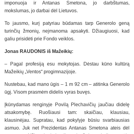
imponuoja ir Antanas Smetona, jo darbštumas,
mokslumas, jo darbai dėl Lietuvos.
To jausmo, kurį patyriau būdamas tarp Generolo geną
turinčių žmonių, neįmanoma apsakyti. Džiaugiuosi, kad
galiu prisidėti prie Fondo veiklos.
Jonas RAUDONIS iš Mažeikių:
– Pagal profesiją esu mokytojas. Dėstau kūno kultūrą
Mažeikių „Ventos“ progimnazijoje.
Nustebau, kad mano ūgis – 1 m 92 cm – atitinka Generolo
ūgį. Visom prasmėm didelis vyras buvęs.
Įkūnydamas renginyje Povilą Plechavičių jaučiau didelę
atsakomybę. Ruošiausi tam: skaičiau, klausiau,
klausinėjau. Supratau, kad pokylyje būsiu svarbiausias
asmuo. Juk net Prezidentas Antanas Smetona ateis dėl