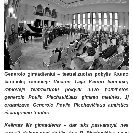
Generolo gimtadieniui – teatralizuotas pokylis Kauno
karininkų ramovėje
Vasario 1-ąją Kauno karininkų
ramovėje teatralizuotu pokyliu buvo paminėtos
generolo Povilo Plechavičiaus gimimo metinės. Jį
organizavo Generolo Povilo Plechavičiaus atminties
išsaugojimo fondas.
Kelintas šis gimtadienis – dar teks pasvarstyti, nes
surasti dokumentai liudija, kad P. Plechavičius save