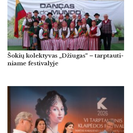
Šo­kių ko­lek­ty­vas „Džiu­gas“ – tarp­tau­ti­
nia­me fes­ti­va­ly­je