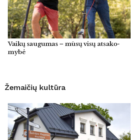
Vaikų sau­gu­mas – mūsų visų at­sa­ko­
mybė
Žemaičių kultūra