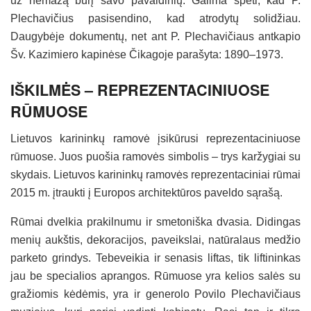
už nemažą būrį savo pavaldinių. Galima spėti, kad P.
Plechavičius pasisendino, kad atrodytų solidžiau.
Daugybėje dokumentų, net ant P. Plechavičiaus antkapio
Šv. Kazimiero kapinėse Čikagoje parašyta: 1890–1973.
IŠKILMĖS – REPREZENTACINIUOSE
RŪMUOSE
Lietuvos karininkų ramovė įsikūrusi reprezentaciniuose
rūmuose. Juos puošia ramovės simbolis – trys karžygiai su
skydais. Lietuvos karininkų ramovės reprezentaciniai rūmai
2015 m. įtraukti į Europos architektūros paveldo sąrašą.
Rūmai dvelkia prakilnumu ir smetoniška dvasia. Didingas
menių aukštis, dekoracijos, paveikslai, natūralaus medžio
parketo grindys. Tebeveikia ir senasis liftas, tik liftininkas
jau be specialios aprangos. Rūmuose yra kelios salės su
gražiomis kėdėmis, yra ir generolo Povilo Plechavičiaus