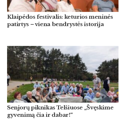
Klaipėdos festivalis: keturios meninės
patirtys – viena bendrystės istorija
Sen­jorų pik­ni­kas Tel­šiuo­se „Švęski­me
gy­ve­nimą čia ir da­bar!“