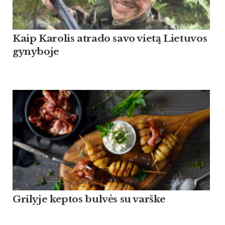
Kaip Ka­ro­lis at­ra­do sa­vo vietą Lie­tu­vos
gy­ny­bo­je
Grilyje keptos bulvės su varške