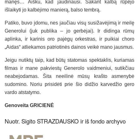
manęs… Aišku, kad jaudinausi. Sakant kalbą rūpėjo
išlaikyti jo kalbėjimo manierą, balso tembrą.
Patiko, buvo įdomu, nes jaučiau visų susižavėjimą ir meilę
Generolui (juk publika – jo gerbėjai). Ir didinga rūmų
aplinka, ir karinis oro pajėgų orkestras, ir puikiai choro
„Aidas“ atliekamos patriotinės dainos veikė mano jausmus.
Jeigu nutiktų taip, kad būtų statomas spektaklis, kuriamas
filmas ir mane pakviestų Generolo vaidmeniui, sutikčiau
neabejodamas. Šita neeilinė mūsų krašto asmenybė
sudomino. Noriu prisidėti prie šio didžio karvedžio gero
vardo atstatymo.
Genoveita GRICIENĖ
Nuotr. Sigito STRAZDAUSKO ir iš fondo archyvo