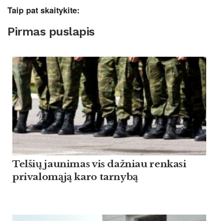
Taip pat skaitykite:
Pirmas puslapis
Tel­šių jau­ni­mas vis daž­niau ren­ka­si
pri­va­lomąją ka­ro tar­nybą