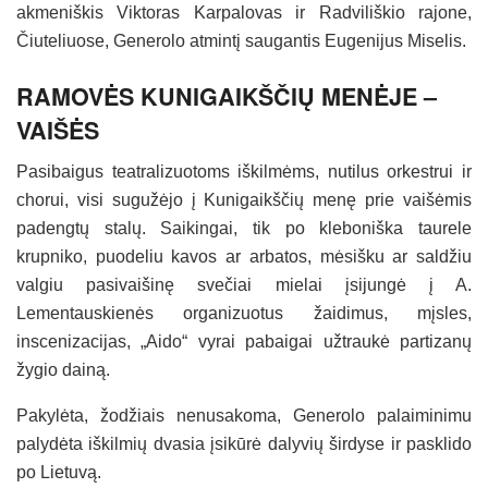
akmeniškis Viktoras Karpalovas ir Radviliškio rajone,
Čiuteliuose, Generolo atmintį saugantis Eugenijus Miselis.
RAMOVĖS KUNIGAIKŠČIŲ MENĖJE –
VAIŠĖS
Pasibaigus teatralizuotoms iškilmėms, nutilus orkestrui ir
chorui, visi sugužėjo į Kunigaikščių menę prie vaišėmis
padengtų stalų. Saikingai, tik po kleboniška taurele
krupniko, puodeliu kavos ar arbatos, mėsišku ar saldžiu
valgiu pasivaišinę svečiai mielai įsijungė į A.
Lementauskienės organizuotus žaidimus, mįsles,
inscenizacijas, „Aido“ vyrai pabaigai užtraukė partizanų
žygio dainą.
Pakylėta, žodžiais nenusakoma, Generolo palaiminimu
palydėta iškilmių dvasia įsikūrė dalyvių širdyse ir pasklido
po Lietuvą.