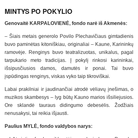
MINTYS PO POKYLIO
Genovaitė KARPALOVIENĖ, fondo narė iš Akmenės:
– Šiais metais generolo Povilo Plechavičiaus gimtadienis
buvo paminėtas kitoniškiau, originaliai – Kaune, Karininkų
ramovėje. Renginys buvo teatralizuotas, unikalus, pagal
tarpukario meto tradicijas. Į pokylį rinkosi karininkai,
išsipusčiusios damos, damutės ir ponai. Tai buvo
įspūdingas renginys, viskas vyko taip tikroviškai.
Labai prakilniai ir jaudinančiai atrodė vėliavų įnešimas, o
muzikos skambesys – lyg būtų Kauno marios išsiliejusios.
Ore sklandė tauraus didingumo debesėlis. Žodžiais
nenusakysi, tai reikia išjausti.
Paulius MYLĖ, fondo valdybos narys: