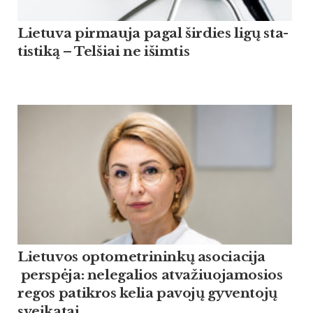
Lie­tu­va pir­mau­ja pagal šir­dies ligų sta­
tis­ti­ką – Tel­šiai ne išim­tis
Lietuvos optometrininkų asociacija
perspėja: nelegalios atvažiuojamosios
regos patikros kelia pavojų gyventojų
sveikatai