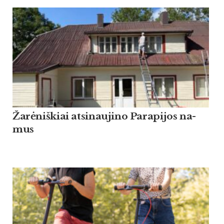
Žarė­niš­kiai at­si­nau­ji­no Pa­ra­pi­jos na­
mus