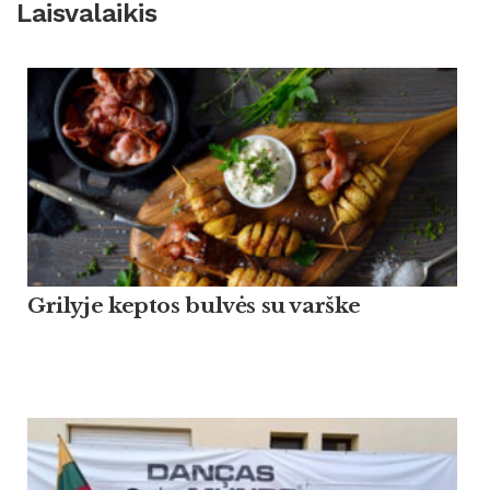
Laisvalaikis
Grilyje keptos bulvės su varške