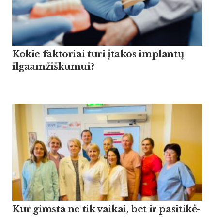
Kokie faktoriai turi įtakos implantų
ilgaamžiškumui?
Kur gims­ta ne tik vai­kai, bet ir pa­si­ti­kė­