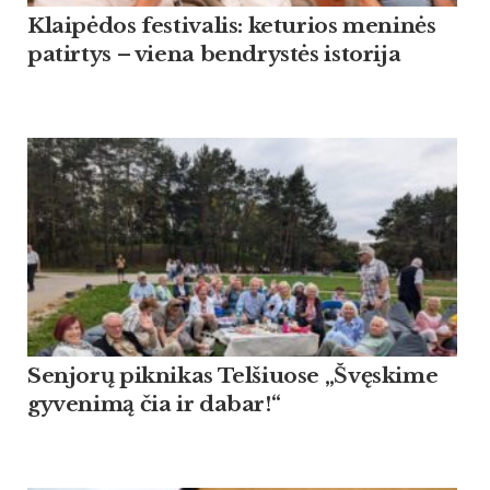
Klaipėdos festivalis: keturios meninės
patirtys – viena bendrystės istorija
Sen­jorų pik­ni­kas Tel­šiuo­se „Švęski­me
gy­ve­nimą čia ir da­bar!“