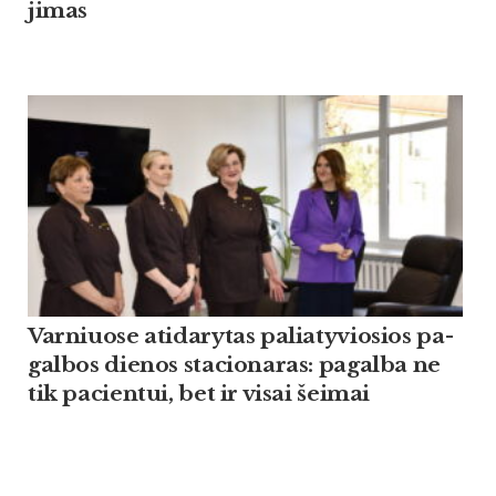
ji­mas
Var­niuo­se ati­da­ry­tas pa­lia­ty­vio­sios pa­
gal­bos die­nos sta­cio­na­ras: pa­gal­ba ne
tik pa­cien­tui, bet ir vi­sai šei­mai