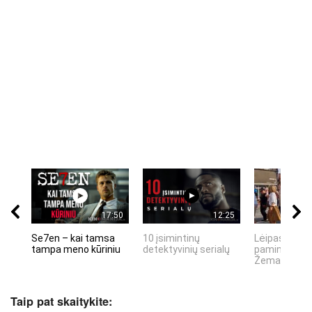
17:50
12:25
Se7en – kai tamsa
10 įsimintinų
Lėipas 13 d.
tampa meno kūriniu
detektyvinių serialų
paminiejuom
Žemaitiu tau
Taip pat skaitykite: