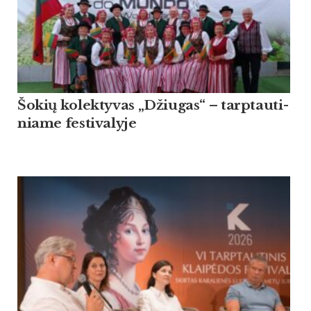
Šo­kių ko­lek­ty­vas „Džiu­gas“ – tarp­tau­ti­
nia­me fes­ti­va­ly­je