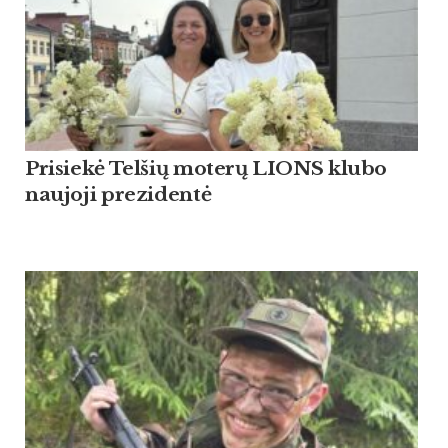
Pri­siekė Tel­šių mo­terų LIONS klu­bo
nau­jo­ji pre­zi­dentė