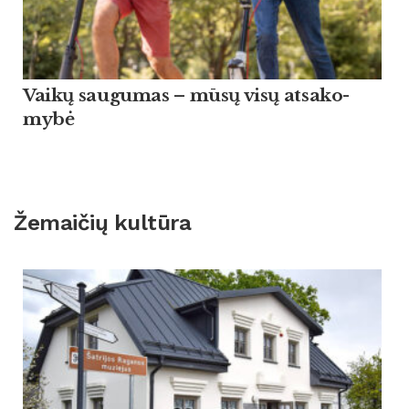
Vaikų sau­gu­mas – mūsų visų at­sa­ko­
mybė
Žemaičių kultūra