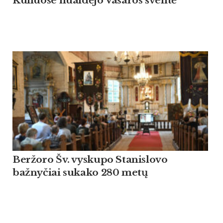
Kuliuose nuaidėjo Vasaros šventė
Beržoro Šv. vyskupo Stanislovo
bažnyčiai sukako 280 metų