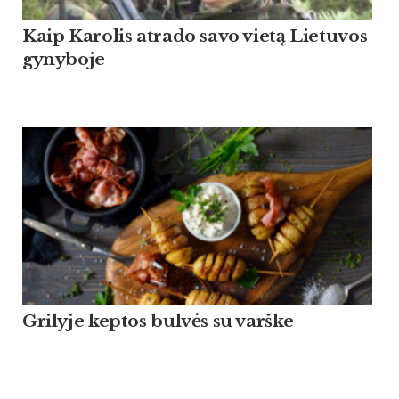
Kaip Ka­ro­lis at­ra­do sa­vo vietą Lie­tu­vos
gy­ny­bo­je
Grilyje keptos bulvės su varške