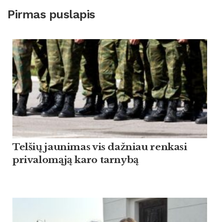
Pirmas puslapis
Tel­šių jau­ni­mas vis daž­niau ren­ka­si
pri­va­lomąją ka­ro tar­nybą