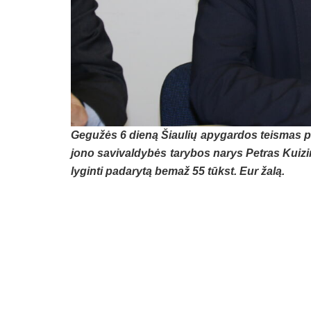
Ge­gu­žės 6 die­ną Šiau­lių apy­gar­dos teis­mas priė­
jo­no sa­vi­val­dy­bės ta­ry­bos na­rys Pet­ras Kui­zi­n
ly­gin­ti pa­da­ry­tą be­maž 55 tūkst. Eur ža­lą.