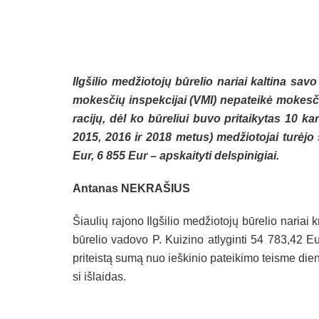
Ilg­ši­lio me­džio­to­jų bū­re­lio na­riai kal­ti­na sa­
mo­kes­čių ins­pek­ci­jai (VMI) ne­pa­tei­kė mo­kes­č
ra­ci­jų, dėl ko bū­re­liui bu­vo pri­tai­ky­tas 10 ka
2015, 2016 ir 2018 me­tus) me­džio­to­jai tu­rė­jo 
Eur, 6 855 Eur – ap­skai­ty­ti dels­pi­ni­giai.
An­ta­nas NEK­RA­ŠIUS
Šiau­lių ra­jo­no Ilg­ši­lio me­džio­to­jų bū­re­lio na­riai 
bū­re­lio va­do­vo P. Kui­zi­no at­ly­gin­ti 54 783,42 Eu
pri­teis­tą su­mą nuo ieš­ki­nio pa­tei­ki­mo teis­me die­
si iš­lai­das.