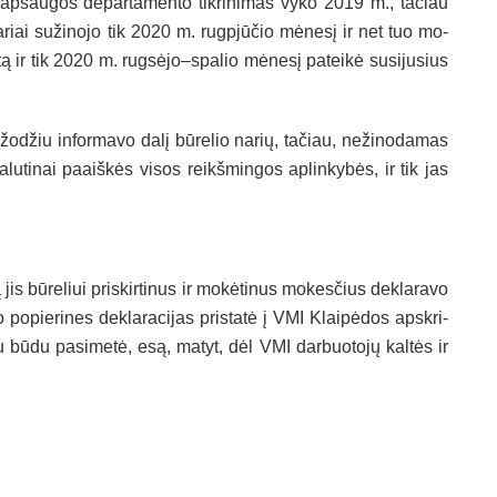
s ap­sau­gos de­par­ta­men­to tik­ri­ni­mas vy­ko 2019 m., ta­čiau
na­riai su­ži­no­jo tik 2020 m. rugp­jū­čio mė­ne­sį ir net tuo mo­
ą ir tik 2020 m. rugsėjo–spalio mė­ne­sį pa­tei­kė su­si­ju­sius
žo­džiu in­for­ma­vo da­lį bū­re­lio na­rių, ta­čiau, ne­ži­no­da­mas
 ga­lu­ti­nai paaiš­kės vi­sos reikš­min­gos ap­lin­ky­bės, ir tik jas
is bū­re­liui pri­skir­ti­nus ir mo­kė­ti­nus mo­kes­čius dek­la­ra­vo
 po­pie­ri­nes dek­la­ra­ci­jas pri­sta­tė į VMI Klai­pė­dos ap­skri­
kiu bū­du pa­si­me­tė, esą, ma­tyt, dėl VMI dar­buo­to­jų kal­tės ir