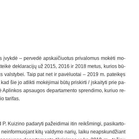
mės įvyk­dė – per­ve­dė ap­skai­čiuo­tus pri­va­lo­mus mo­kė­ti mo­
pa­tei­kė dek­la­ra­ci­jų už 2015, 2016 ir 2018 me­tus, ku­rios bū­
­mas vals­ty­bei. Taip pat net ir pa­vė­luo­tai – 2019 m. pa­tei­kęs
d šie jo at­lik­ti mo­kė­ji­mai bū­tų pri­skir­ti / įskai­ty­ti prie pa­
ei­gė Ap­lin­kos ap­sau­gos de­par­ta­men­to spren­di­mo, ku­riuo re­
o ta­ri­fas.
P. Kui­zi­no pa­da­ry­ti pa­žei­di­mai itin reikš­min­gi, pa­si­kar­to­
pį, nein­for­muo­jant ki­tų val­dy­mo na­rių, lai­ku neaps­kun­džiant