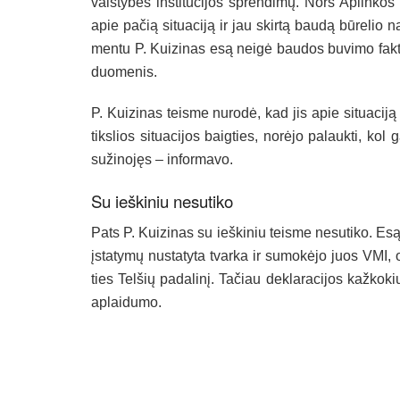
vals­ty­bės ins­ti­tu­ci­jos spren­di­mų. Nors Ap­lin­ko
apie pa­čią si­tua­ci­ją ir jau skir­tą bau­dą bū­re­lio 
men­tu P. Kui­zi­nas esą nei­gė bau­dos bu­vi­mo fak­t
duo­me­nis.
P. Kui­zi­nas teis­me nu­ro­dė, kad jis apie si­tua­ci­ją 
tiks­lios si­tua­ci­jos baig­ties, no­rė­jo pa­lauk­ti, kol
su­ži­no­jęs – in­for­ma­vo.
Su ieš­ki­niu ne­su­ti­ko
Pats P. Kui­zi­nas su ieš­ki­niu teis­me ne­su­ti­ko. Esą j
įsta­ty­mų nu­sta­ty­ta tvar­ka ir su­mo­kė­jo juos VMI, o
ties Tel­šių pa­da­li­nį. Ta­čiau dek­la­ra­ci­jos kaž­ko­
ap­lai­du­mo.