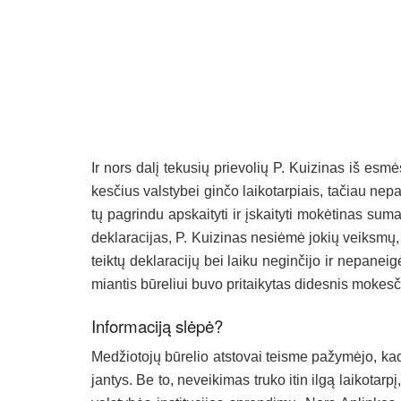
Ir nors da­lį te­ku­sių prie­vo­lių P. Kui­zi­nas iš es­
kes­čius vals­ty­bei gin­čo lai­ko­tar­piais, ta­čiau ne­
tų pa­grin­du ap­skai­ty­ti ir įskai­ty­ti mo­kė­ti­nas su
dek­la­ra­ci­jas, P. Kui­zi­nas ne­siė­mė jo­kių veiks­mų, ka
teik­tų dek­la­ra­ci­jų bei lai­ku ne­gin­či­jo ir ne­pa­n
mian­tis bū­re­liui bu­vo pri­tai­ky­tas di­des­nis mo­kes­či
In­for­ma­ci­ją slė­pė?
Me­džio­to­jų bū­re­lio at­sto­vai teis­me pa­žy­mė­jo, kad 
jan­tys. Be to, ne­vei­ki­mas tru­ko itin il­gą lai­ko­tar­