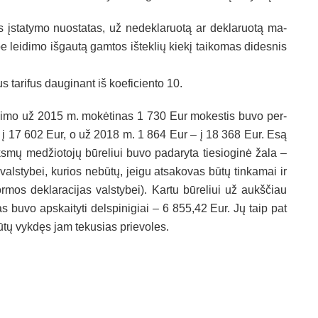
s įsta­ty­mo nuo­sta­tas, už ne­dek­la­ruo­tą ar dek­la­ruo­tą ma­
e lei­di­mo iš­gau­tą gam­tos iš­tek­lių kie­kį tai­ko­mas di­des­nis
s ta­ri­fus dau­gi­nant iš koe­fi­cien­to 10.
ei­ki­mo už 2015 m. mo­kė­ti­nas 1 730 Eur mo­kes­tis bu­vo per­
– į 17 602 Eur, o už 2018 m. 1 864 Eur – į 18 368 Eur. Esą
s­mų me­džio­to­jų bū­re­liui bu­vo pa­da­ry­ta tie­sio­gi­nė ža­la –
als­ty­bei, ku­rios ne­bū­tų, jei­gu at­sa­ko­vas bū­tų tin­ka­mai ir
or­mos dek­la­ra­ci­jas vals­ty­bei). Kar­tu bū­re­liui už aukš­čiau
ci­jas bu­vo ap­skai­ty­ti dels­pi­ni­giai – 6 855,42 Eur. Jų taip pat
bū­tų vyk­dęs jam te­ku­sias prie­vo­les.