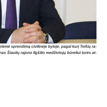
mė spren­di­mą ci­vi­li­nė­je by­lo­je, pa­gal ku­rį Tel­šių ra­
as Šiau­lių ra­jo­no Ilg­ši­lio me­džio­to­jų bū­re­liui tu­rės at­