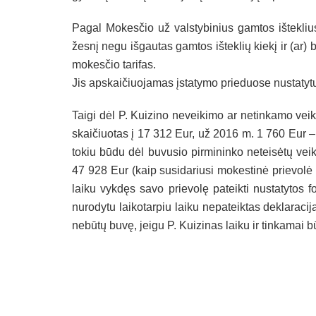
Pa­gal Mo­kes­čio už vals­ty­bi­nius gam­tos iš­tek­liu
žes­nį ne­gu iš­gau­tas gam­tos iš­tek­lių kie­kį ir (ar) b
mo­kes­čio ta­ri­fas.
Jis ap­skai­čiuo­ja­mas įsta­ty­mo prie­duo­se nu­sta­ty­tu
Tai­gi dėl P. Kui­zi­no ne­vei­ki­mo ar ne­tin­ka­mo v
skai­čiuo­tas į 17 312 Eur, už 2016 m. 1 760 Eur 
to­kiu bū­du dėl bu­vu­sio pir­mi­nin­ko ne­tei­sė­tų veik
47 928 Eur (kaip su­si­da­riu­si mo­kes­ti­nė prie­vo­lė v
lai­ku vyk­dęs sa­vo prie­vo­lę pa­teik­ti nu­sta­ty­tos f
nu­ro­dy­tu lai­ko­tar­piu lai­ku ne­pa­teik­tas dek­la­ra­
ne­bū­tų bu­vę, jei­gu P. Kui­zi­nas lai­ku ir tin­ka­mai 