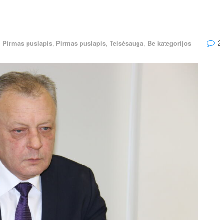
,
Pirmas puslapis
,
Pirmas puslapis
,
Teisėsauga
,
Be kategorijos