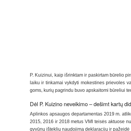
P. Kui­zi­nui, kaip iš­rink­tam ir pa­skir­tam bū­re­lio pir
lai­ku ir tin­ka­mai vyk­dy­ti mo­kes­ti­nes prie­vo­les va
goms, ku­rių pa­grin­du bu­vo ap­skai­to­mi bū­re­liui te
Dėl P. Kui­zi­no ne­vei­ki­mo – de­šimt kar­tų di­
Ap­lin­kos ap­sau­gos de­par­ta­men­tas 2019 m. at­li­ko pa
2015, 2016 ir 2018 me­tus VMI tei­sės ak­tuo­se nu­ma
gy­vū­nų iš­tek­lių nau­do­ji­mą dek­la­ra­ci­jų ir pa­žei­