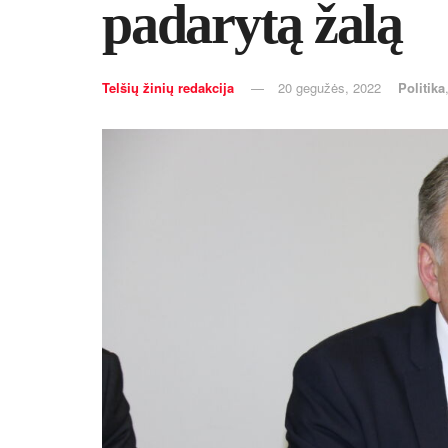
padarytą žalą
Telšių žinių redakcija
20 gegužės, 2022
Politika