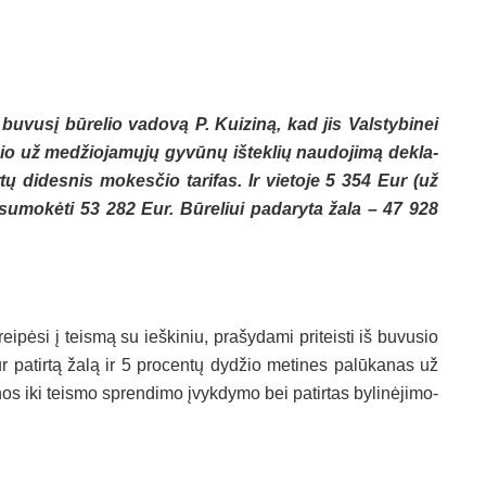
vo bu­vu­sį bū­re­lio va­do­vą P. Kui­zi­ną, kad jis Vals­ty­bi­nei
io už me­džio­ja­mų­jų gy­vū­nų iš­tek­lių nau­do­ji­mą dek­la­
r­tų di­des­nis mo­kes­čio ta­ri­fas. Ir vie­to­je 5 354 Eur (už
su­mo­kė­ti 53 282 Eur. Bū­re­liui pa­da­ry­ta ža­la – 47 928
krei­pė­si į teis­mą su ieš­ki­niu, pra­šy­da­mi pri­teis­ti iš bu­vu­sio
r pa­tir­tą ža­lą ir 5 pro­cen­tų dy­džio me­ti­nes pa­lū­ka­nas už
nos iki teis­mo spren­di­mo įvyk­dy­mo bei pa­tir­tas by­li­nė­ji­mo­