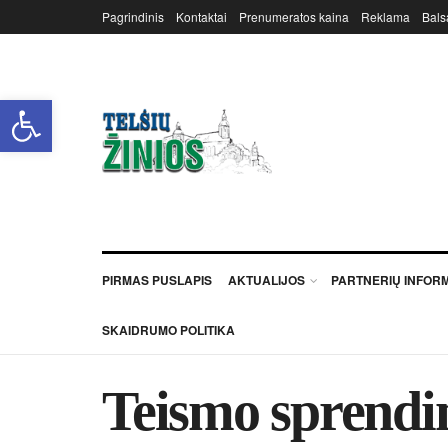
Pagrindinis
Kontaktai
Prenumeratos kaina
Reklama
Bals
Open toolbar
PIRMAS PUSLAPIS
AKTUALIJOS
PARTNERIŲ INFOR
SKAIDRUMO POLITIKA
Teismo sprendim