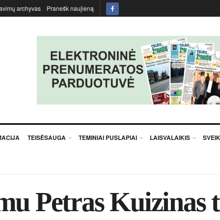
avimų archyvas
Pranešk naujieną
MACIJA
TEISĖSAUGA
TEMINIAI PUSLAPIAI
LAISVALAIKIS
SVEI
u Petras Kuizinas tu