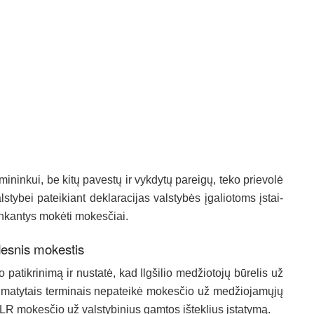
­mi­nin­kui, be ki­tų pa­ves­tų ir vyk­dy­tų pa­rei­gų, te­ko prie­vo­lė
ls­ty­bei pa­tei­kiant dek­la­ra­ci­jas vals­ty­bės įga­lio­toms įstai­
n­kan­tys mo­kė­ti mo­kes­čiai.
des­nis mo­kes­tis
­tik­ri­ni­mą ir nu­sta­tė, kad Ilg­ši­lio me­džio­to­jų bū­re­lis už
­ty­tais ter­mi­nais ne­pa­tei­kė mo­kes­čio už me­džio­ja­mų­jų
dė LR mo­kes­čio už vals­ty­bi­nius gam­tos iš­tek­lius įsta­ty­mą.