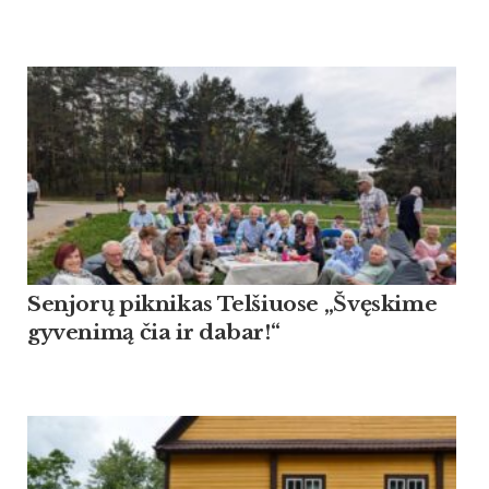
Sen­jorų pik­ni­kas Tel­šiuo­se „Švęski­me
gy­ve­nimą čia ir da­bar!“