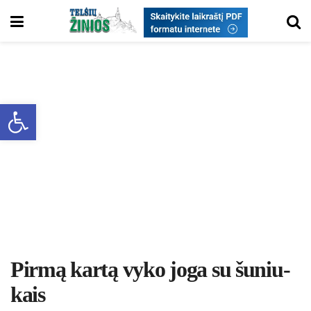
Open toolbar
Pir­mą kar­tą vy­ko jo­ga su šu­niu­
kais