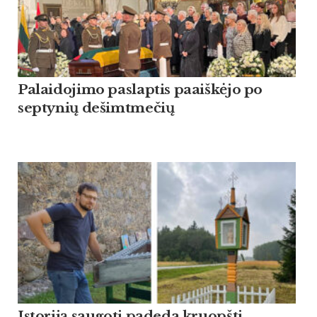
Palaidojimo paslaptis paaiškėjo po
septynių dešimtmečių
Istoriją saugoti padeda kruopšti