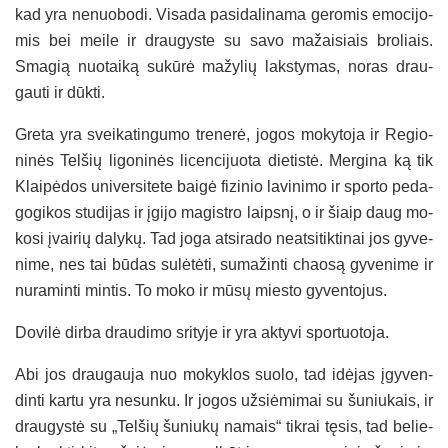
kad yra ne­nuo­bo­di. Vi­sa­da pa­si­da­li­na­ma ge­ro­mis emo­ci­jo­
mis bei mei­le ir drau­gys­te su sa­vo ma­žai­siais bro­liais.
Sma­gią nuo­tai­ką su­kū­rė ma­žy­lių laks­ty­mas, no­ras drau­
gau­ti ir dūk­ti.
Gre­ta yra svei­ka­tin­gu­mo tre­ne­rė, jo­gos mo­ky­to­ja ir Re­gio­
ni­nės Tel­šių li­go­ni­nės li­cen­ci­juo­ta die­tis­tė. Mer­gi­na ką tik
Klai­pė­dos uni­ver­si­te­te bai­gė fi­zi­nio la­vi­ni­mo ir spor­to pe­da­
go­gi­kos stu­di­jas ir įgi­jo ma­gist­ro laips­nį, o ir šiaip daug mo­
ko­si įvai­rių da­ly­kų. Tad jo­ga at­si­ra­do neat­si­tik­ti­nai jos gy­ve­
ni­me, nes tai bū­das su­lė­tė­ti, su­ma­žin­ti chao­są gy­ve­ni­me ir
nu­ra­min­ti min­tis. To mo­ko ir mū­sų mies­to gy­ven­to­jus.
Do­vi­lė dir­ba drau­di­mo sri­ty­je ir yra ak­ty­vi spor­tuo­to­ja.
Abi jos drau­gau­ja nuo mo­kyk­los suo­lo, tad idė­jas įgy­ven­
din­ti kar­tu yra ne­sun­ku. Ir jo­gos už­siė­mi­mai su šu­niu­kais, ir
drau­gys­tė su „Tel­šių šu­niu­kų na­mais“ tik­rai tę­sis, tad be­lie­