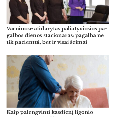
Var­niuo­se ati­da­ry­tas pa­lia­ty­vio­sios pa­
gal­bos die­nos sta­cio­na­ras: pa­gal­ba ne
tik pa­cien­tui, bet ir vi­sai šei­mai
Kaip palengvinti kasdienį ligonio