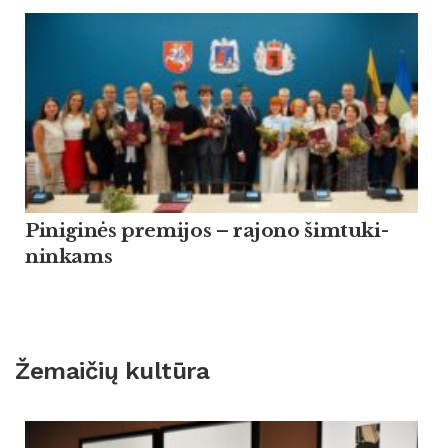
Pi­ni­ginės pre­mi­jos – ra­jo­no šim­tu­ki­
nin­kams
Žemaičių kultūra