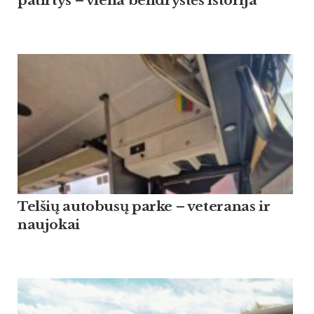
patirtys – viena bendrystės istorija
Tel­šių au­to­busų par­ke – ve­te­ra­nas ir
nau­jo­kai