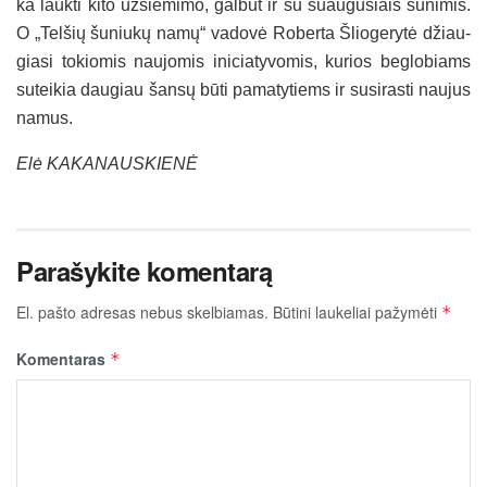
ka lauk­ti ki­to už­siė­mi­mo, gal­būt ir su suau­gu­siais šu­ni­mis.
O „Tel­šių šu­niu­kų na­mų“ va­do­vė Ro­ber­ta Šlio­ge­ry­tė džiau­
gia­si to­kio­mis nau­jo­mis ini­cia­ty­vo­mis, ku­rios be­glo­biams
su­tei­kia dau­giau šan­sų bū­ti pa­ma­ty­tiems ir su­si­ras­ti nau­jus
na­mus.
Elė KA­KA­NAUS­KIE­NĖ
Parašykite komentarą
El. pašto adresas nebus skelbiamas.
Būtini laukeliai pažymėti
*
Komentaras
*