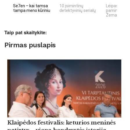
Se7en – kai tamsa
10 įsimintinų
Lėipas 13 d.
tampa meno kūriniu
detektyvinių serialų
paminiejuom
Žemaitiu tau
Taip pat skaitykite:
Pirmas puslapis
Klaipėdos festivalis: keturios meninės