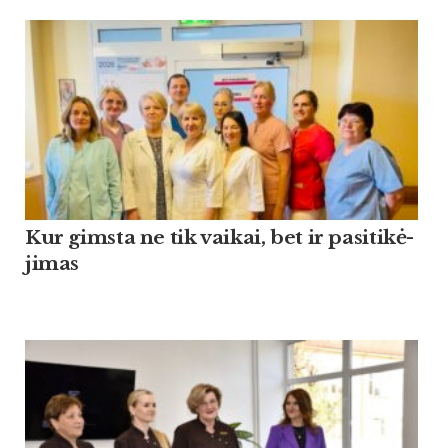
Kur gims­ta ne tik vai­kai, bet ir pa­si­ti­kė­
ji­mas