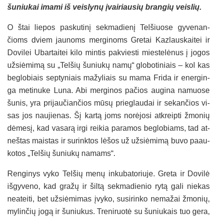
šu­niu­kai ima­mi iš veis­ly­nų įvai­riau­sių bran­gių veis­lių.
O štai lie­pos pa­sku­ti­nį sek­ma­die­nį Tel­šiuo­se gy­ve­nan­
čioms dviem jau­noms mer­gi­noms Gre­tai Kaz­laus­kai­tei ir
Do­vi­lei Ubar­tai­tei ki­lo min­tis pa­kvies­ti mies­te­lė­nus į jo­gos
už­siė­mi­mą su „Tel­šių šu­niu­kų na­mų“ glo­bo­ti­niais – kol kas
be­glo­biais sep­ty­niais ma­žy­liais su ma­ma Fri­da ir ener­gin­
ga me­ti­nu­ke Lu­na. Abi mer­gi­nos pa­čios au­gi­na na­muo­se
šu­nis, yra pri­jau­čian­čios mū­sų prie­glau­dai ir se­kan­čios vi­
sas jos nau­jie­nas. Šį kar­tą joms no­rė­jo­si at­kreip­ti žmo­nių
dė­me­sį, kad va­sa­rą ir­gi rei­kia pa­ra­mos be­glo­biams, tad at­
neš­tas mais­tas ir su­rink­tos lė­šos už už­siė­mi­mą bu­vo paau­
ko­tos „Tel­šių šu­niu­kų na­mams“.
Ren­gi­nys vy­ko Tel­šių me­nų in­ku­ba­to­riu­je. Gre­ta ir Do­vi­lė
iš­gy­ve­no, kad gra­žų ir šil­tą sek­ma­die­nio ry­tą ga­li nie­kas
nea­tei­ti, bet už­siė­mi­mas įvy­ko, su­si­rin­ko ne­ma­žai žmo­nių,
my­lin­čių jo­gą ir šu­niu­kus. Tre­ni­ruo­tė su šu­niu­kais tuo ge­ra,