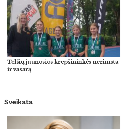
Tel­šių jau­no­sios krep­ši­ninkės ne­rims­ta
ir va­sarą
Sveikata