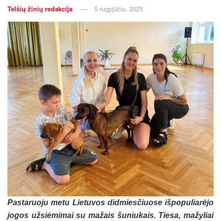
Telšių žinių redakcija
5 rugpjūčio, 2025
Pas­ta­ruo­ju me­tu Lie­tu­vos did­mies­čiuo­se iš­po­pu­lia­rė­jo
jo­gos už­siė­mi­mai su ma­žais šu­niu­kais. Tie­sa, ma­žy­liai