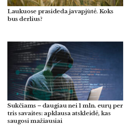
Lau­kuo­se pra­si­de­da ja­vapjūtė. Koks
bus der­lius?
Suk­čiams – dau­giau nei 1 mln. eurų per
tris sa­vai­tes: ap­klau­sa at­skleidė, kas
sau­go­si ma­žiau­siai