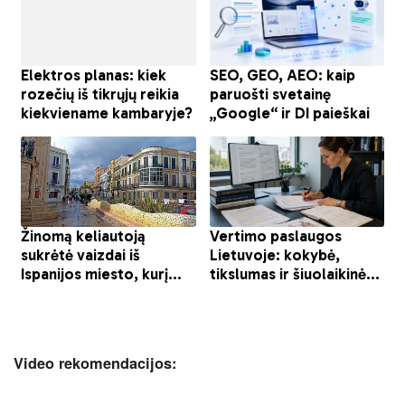
Video rekomendacijos: