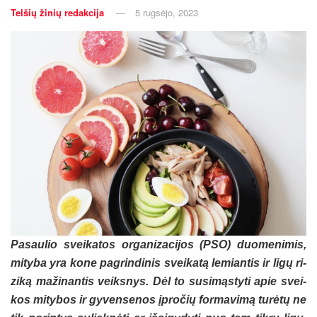
Telšių žinių redakcija
5 rugsėjo, 2023
Pa­sau­lio svei­ka­tos or­ga­ni­za­ci­jos (PSO) duo­me­ni­mis,
mi­ty­ba yra ko­ne pa­grin­di­nis svei­ka­tą le­mian­tis ir li­gų ri­
zi­ką ma­ži­nan­tis veiks­nys. Dėl to su­si­mąs­ty­ti apie svei­
kos mi­ty­bos ir gy­ven­se­nos įpro­čių for­ma­vi­mą tu­rė­tų ne