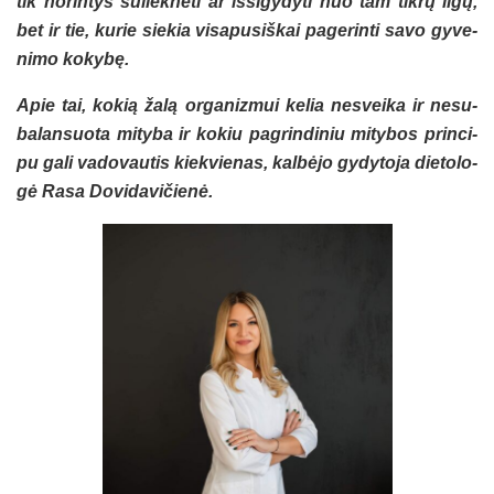
tik no­rin­tys su­liek­nė­ti ar iš­si­gy­dy­ti nuo tam tik­rų li­gų,
bet ir tie, ku­rie sie­kia vi­sa­pu­siš­kai pa­ge­rin­ti sa­vo gy­ve­
ni­mo ko­ky­bę.
Apie tai, ko­kią ža­lą or­ga­niz­mui ke­lia ne­svei­ka ir ne­su­
ba­lan­suo­ta mi­ty­ba ir ko­kiu pa­grin­di­niu mi­ty­bos prin­ci­
pu ga­li va­do­vau­tis kiek­vie­nas, kal­bė­jo gy­dy­to­ja die­to­lo­
gė Ra­sa Do­vi­da­vi­čie­nė.