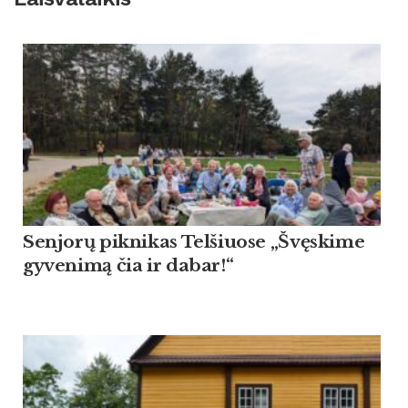
Sen­jorų pik­ni­kas Tel­šiuo­se „Švęski­me
gy­ve­nimą čia ir da­bar!“