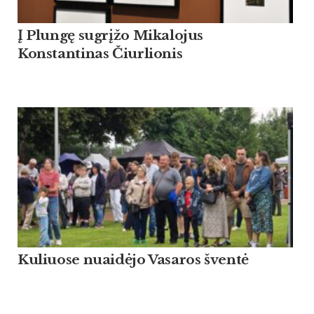
Į Plungę sugrįžo Mikalojus
Konstantinas Čiurlionis
Kuliuose nuaidėjo Vasaros šventė