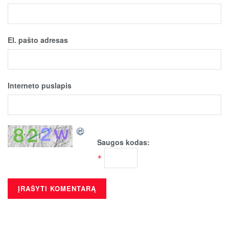
El. pašto adresas
Interneto puslapis
Saugos kodas:
*