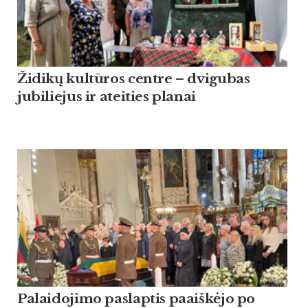
Židikų kultūros centre – dvigubas
jubiliejus ir ateities planai
Palaidojimo paslaptis paaiškėjo po