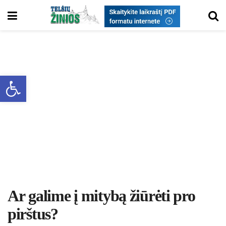
Open toolbar
Ar ga­li­me į mi­ty­bą žiū­rė­ti pro
pirš­tus?