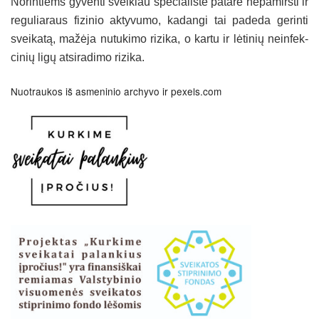
No­rin­tiems gy­ven­ti svei­kiau spe­cia­lis­tė pa­ta­rė ne­pa­mirš­ti ir
re­gu­lia­raus fi­zi­nio ak­ty­vu­mo, ka­dan­gi tai pa­de­da ge­rin­ti
svei­ka­tą, ma­žė­ja nu­tu­ki­mo ri­zi­ka, o kar­tu ir lė­ti­nių nein­fek­
ci­nių li­gų at­si­ra­di­mo ri­zi­ka.
Nuot­rau­kos iš as­me­ni­nio ar­chy­vo ir pe­xels.com