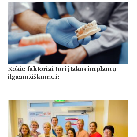
Kokie faktoriai turi įtakos implantų
ilgaamžiškumui?