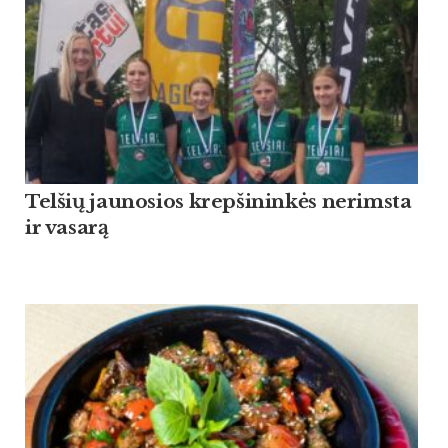
Tel­šių jau­no­sios krep­ši­ninkės ne­rims­ta
ir va­sarą