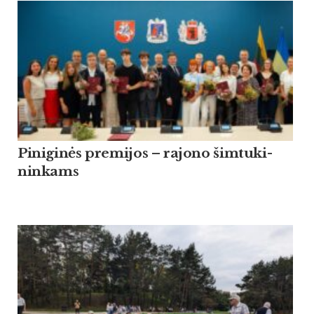
Pi­ni­ginės pre­mi­jos – ra­jo­no šim­tu­ki­
nin­kams