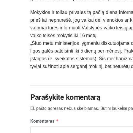
Mo­kyk­los ir to­liau pri­va­lės tą pa­čią die­ną in­for­m
prieš tai ne­pra­ne­šė, jog vai­kai dėl vie­no­kios ar ki­
va­lo­mai tu­rės in­for­muo­ti Vals­ty­bės vai­ko tei­sių a
vai­ko tei­sės mo­ky­tis iki 16 me­tų.
„Šiuo me­tu mi­nis­te­ri­jos lyg­me­niu dis­ku­tuo­ja­ma dė
li­gos ga­lės pa­tei­sin­ti iki 5 die­nų per mė­ne­sį. Pra­
įstai­gos (e. svei­ka­tos sis­te­mos). Šis me­cha­niz­mas
ty­viai su­ži­no­ti apie ser­gan­tį mo­ki­nį, bet ne­tu­rė­tų 
Parašykite komentarą
El. pašto adresas nebus skelbiamas.
Būtini laukeliai 
Komentaras
*