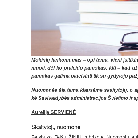
Mo­ki­nių lan­ko­mu­mas – opi te­ma: vie­ni įsi­ti­ki­n
muo­ti, dėl ko pra­lei­do pa­mo­kas, ki­ti – kad už­te
pa­mo­kas ga­li­ma pa­tei­sin­ti tik su gy­dy­to­jo pa­
Nuo­mo­nės šia te­ma klau­sė­me skai­ty­to­jų, o api
kė Sa­vi­val­dy­bės ad­mi­nist­ra­ci­jos Švie­ti­mo ir 
Au­re­li­ja SER­VIE­NĖ
Skai­ty­to­jų nuo­mo­nė
Feis­bu­ko „Tel­šių ŽI­NIŲ“ rub­ri­ko­je „Nuo­mo­nių lau