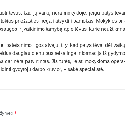
uo­ti tė­vus, kad jų vai­kų nė­ra mo­kyk­lo­je, jei­gu pa­tys tė­vai
to­kios prie­žas­ties ne­ga­li at­vyk­ti į pa­mo­kas. Mo­kyk­los pri­
p­sau­gos ir įvai­ki­ni­mo tar­ny­bą apie tė­vus, ku­rie neuž­tik­ri­na
l pa­tei­si­ni­mo li­gos at­ve­ju, t. y. kad pa­tys tė­vai dėl vai­kų
lei­dus dau­giau die­nų bus rei­ka­lin­ga in­for­ma­ci­ja iš gy­dy­mo
 dar nė­ra pa­tvir­tin­tas. Jis tu­rė­tų leis­ti mo­kyk­loms ope­ra­
di­din­ti gy­dy­to­jų dar­bo krū­vio“, – sa­kė spe­cia­lis­tė.
pažymėti
*