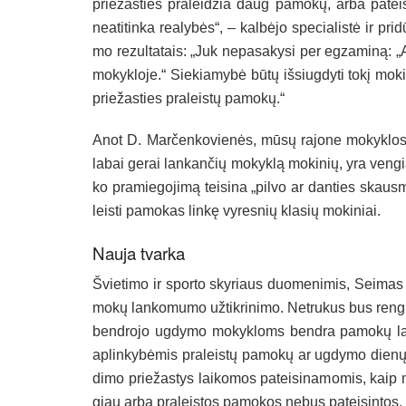
prie­žas­ties pra­lei­džia daug pa­mo­kų, ar­ba pa­tei­si
nea­ti­tin­ka rea­ly­bės“, – kal­bė­jo spe­cia­lis­tė ir pr
mo re­zul­ta­tais: „Juk ne­pa­sa­ky­si per eg­za­mi­ną: „
mo­kyk­lo­je.“ Sie­kia­my­bė bū­tų iš­siug­dy­ti to­kį mo
prie­žas­ties pra­leis­tų pa­mo­kų.“
Anot D. Mar­čen­ko­vie­nės, mū­sų ra­jo­ne mo­kyk­los l
la­bai ge­rai lan­kan­čių mo­kyk­lą mo­ki­nių, yra ven­gian­
ko pra­mie­go­ji­mą tei­si­na „pil­vo ar dan­ties skaus­
leis­ti pa­mo­kas lin­kę vy­res­nių kla­sių mo­ki­niai.
Nau­ja tvar­ka
Švie­ti­mo ir spor­to sky­riaus duo­me­ni­mis, Sei­mas j
mo­kų lan­ko­mu­mo už­tik­ri­ni­mo. Net­ru­kus bus ren­gia
bend­ro­jo ug­dy­mo mo­kyk­loms bend­ra pa­mo­kų lan­
ap­lin­ky­bė­mis pra­leis­tų pa­mo­kų ar ug­dy­mo die­nų 
di­mo prie­žas­tys lai­ko­mos pa­tei­si­na­mo­mis, kaip 
giau ar­ba pra­leis­tos pa­mo­kos ne­bus pa­tei­sin­tos.