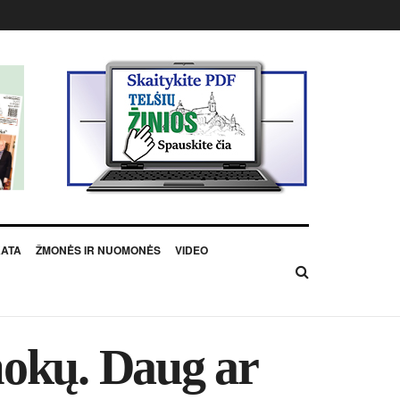
KATA
ŽMONĖS IR NUOMONĖS
VIDEO
­mo­kų. Daug ar