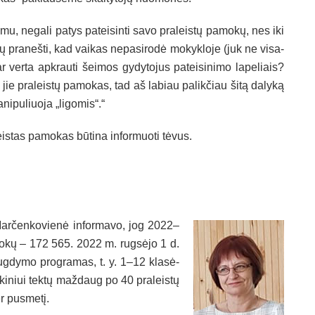
u, ne­ga­li pa­tys pa­tei­sin­ti sa­vo pra­leis­tų pa­mo­kų, nes iki
tų pra­neš­ti, kad vai­kas ne­pa­si­ro­dė mo­kyk­lo­je (juk ne vi­sa­
 ver­ta ap­krau­ti šei­mos gy­dy­to­jus pa­tei­si­ni­mo la­pe­liais?
kad jie pra­leis­tų pa­mo­kas, tad aš la­biau pa­lik­čiau ši­tą da­ly­ką
i­pu­liuo­ja „li­go­mis“.“
is­tas pa­mo­kas bū­ti­na in­for­muo­ti tė­vus.
 Mar­čen­ko­vie­nė in­for­ma­vo, jog 2022–
­mo­kų – 172 565. 2022 m. rug­sė­jo 1 d.
 ug­dy­mo pro­gra­mas, t. y. 1–12 kla­sė­
ki­niui tek­tų maž­daug po 40 pra­leis­tų
r pus­me­tį.