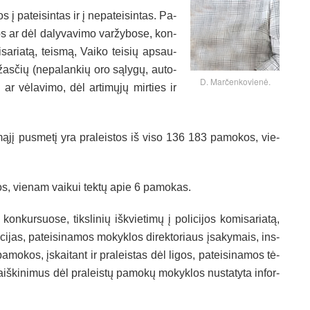
 į pa­tei­sin­tas ir į ne­pa­tei­sin­tas. Pa­
os ar dėl da­ly­va­vi­mo var­žy­bo­se, kon­
mi­sa­ria­tą, teis­mą, Vai­ko tei­sių ap­sau­
e­žas­čių (ne­pa­lan­kių oro są­ly­gų, au­to­
D. Mar­čen­ko­vie­nė.
ar vė­la­vi­mo, dėl ar­ti­mų­jų mir­ties ir
ą­jį pus­me­tį yra pra­leis­tos iš vi­so 136 183 pa­mo­kos, vie­
kos, vie­nam vai­kui tek­tų apie 6 pa­mo­kas.
n­kur­suo­se, tiks­li­nių iš­kvie­ti­mų į po­li­ci­jos ko­mi­sa­ria­tą,
u­ci­jas, pa­tei­si­na­mos mo­kyk­los di­rek­to­riaus įsa­ky­mais, ins­
s pa­mo­kos, įskai­tant ir pra­leis­tas dėl li­gos, pa­tei­si­na­mos tė­
š­ki­ni­mus dėl pra­leis­tų pa­mo­kų mo­kyk­los nu­sta­ty­ta in­for­