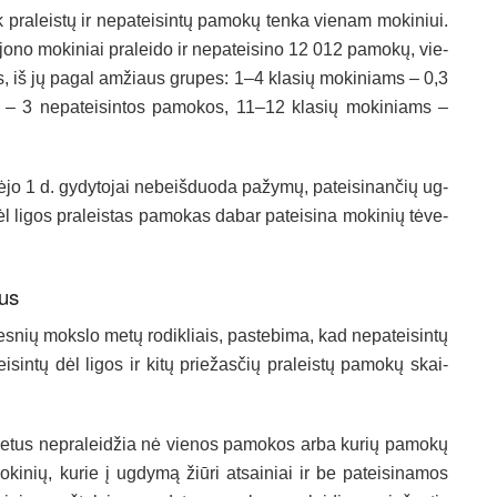
pra­leis­tų ir ne­pa­tei­sin­tų pa­mo­kų ten­ka vie­nam mo­ki­niui.
­no mo­ki­niai pra­lei­do ir ne­pa­tei­si­no 12 012 pa­mo­kų, vie­
as, iš jų pa­gal am­žiaus gru­pes: 1–4 kla­sių mo­ki­niams – 0,3
s – 3 ne­pa­tei­sin­tos pa­mo­kos, 11–12 kla­sių mo­ki­niams –
o 1 d. gy­dy­to­jai ne­beiš­duo­da pa­žy­mų, pa­tei­si­nan­čių ug­
l li­gos pra­leis­tas pa­mo­kas da­bar pa­tei­si­na mo­ki­nių tė­ve­
ius
­nių moks­lo me­tų ro­dik­liais, pa­ste­bi­ma, kad ne­pa­tei­sin­tų
i­sin­tų dėl li­gos ir ki­tų prie­žas­čių pra­leis­tų pa­mo­kų skai­
me­tus ne­pra­lei­džia nė vie­nos pa­mo­kos ar­ba ku­rių pa­mo­kų
ki­nių, ku­rie į ug­dy­mą žiū­ri at­sai­niai ir be pa­tei­si­na­mos