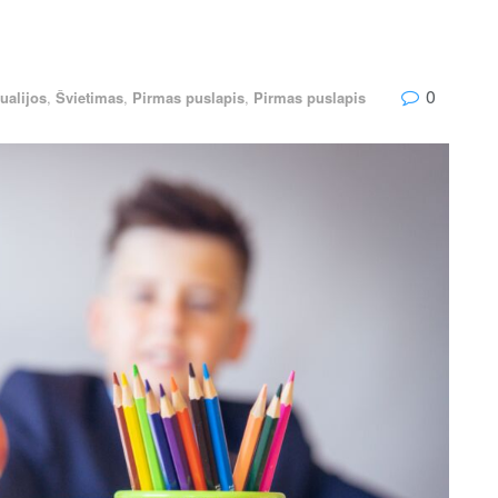
0
ualijos
,
Švietimas
,
Pirmas puslapis
,
Pirmas puslapis