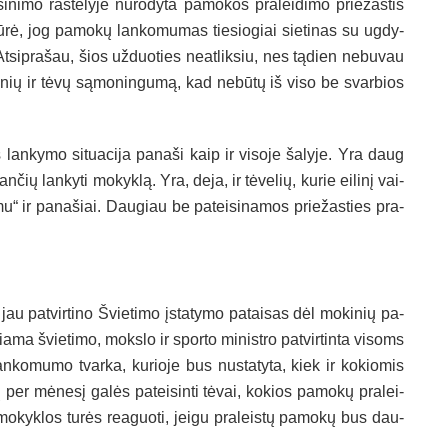
­ni­mo raš­te­ly­je nu­ro­dy­ta pa­mo­kos pra­lei­di­mo prie­žas­tis
i­dū­rė, jog pa­mo­kų lan­ko­mu­mas tie­sio­giai sie­ti­nas su ug­dy­
At­sip­ra­šau, šios už­duo­ties neat­lik­siu, nes tą­dien ne­bu­vau
­ki­nių ir tė­vų są­mo­nin­gu­mą, kad ne­bū­tų iš vi­so be svar­bios
an­ky­mo si­tua­ci­ja pa­na­ši kaip ir vi­so­je ša­ly­je. Yra daug
čių lan­ky­ti mo­kyk­lą. Yra, de­ja, ir tė­ve­lių, ku­rie ei­li­nį vai­
mu“ ir pa­na­šiai. Dau­giau be pa­tei­si­na­mos prie­žas­ties pra­
au pa­tvir­ti­no Švie­ti­mo įsta­ty­mo pa­tai­sas dėl mo­ki­nių pa­
­ma švie­ti­mo, moks­lo ir spor­to mi­nist­ro pa­tvir­tin­ta vi­soms
ko­mu­mo tvar­ka, ku­rio­je bus nu­sta­ty­ta, kiek ir ko­kio­mis
per mė­ne­sį ga­lės pa­tei­sin­ti tė­vai, ko­kios pa­mo­kų pra­lei­
mo­kyk­los tu­rės rea­guo­ti, jei­gu pra­leis­tų pa­mo­kų bus dau­