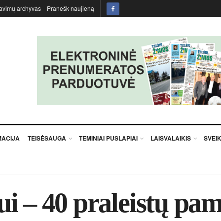
avimų archyvas
Pranešk naujieną
MACIJA
TEISĖSAUGA
TEMINIAI PUSLAPIAI
LAISVALAIKIS
SVEI
ui – 40 pra­leis­tų pa