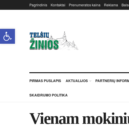
Pagrindinis
Kontaktai
Prenumeratos kaina
Reklama
Bals
Open toolbar
PIRMAS PUSLAPIS
AKTUALIJOS
PARTNERIŲ INFOR
SKAIDRUMO POLITIKA
Vie­nam mo­ki­ni