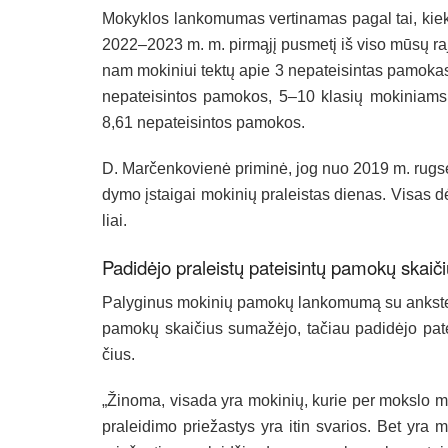
Mo­kyk­los lan­ko­mu­mas ver­ti­na­mas pa­gal tai, kiek 
2022–2023 m. m. pir­mą­jį pus­me­tį iš vi­so mū­sų ra­jo
nam mo­ki­niui tek­tų apie 3 ne­pa­tei­sin­tas pa­mo­k
ne­pa­tei­sin­tos pa­mo­kos, 5–10 kla­sių mo­ki­niam
8,61 ne­pa­tei­sin­tos pa­mo­kos.
D. Mar­čen­ko­vie­nė pri­mi­nė, jog nuo 2019 m. rug­sė­j
dy­mo įstai­gai mo­ki­nių pra­leis­tas die­nas. Vi­sas dė
liai.
Pa­di­dė­jo pra­leis­tų pa­tei­sin­tų pa­mo­kų skai­č
Pa­ly­gi­nus mo­ki­nių pa­mo­kų lan­ko­mu­mą su anks­tes
pa­mo­kų skai­čius su­ma­žė­jo, ta­čiau pa­di­dė­jo pa­te
čius.
„Ži­no­ma, vi­sa­da yra mo­ki­nių, ku­rie per moks­lo 
pra­lei­di­mo prie­žas­tys yra itin sva­rios. Bet yra mo­