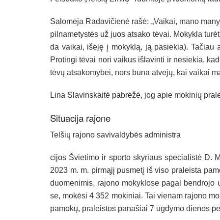
Sa­lo­mė­ja Ra­da­vi­čie­nė ra­šė: „Vai­kai, ma­no ma­ny­m
pil­na­me­tys­tės už juos at­sa­ko tė­vai. Mo­kyk­la tu­rė­
da vai­kai, išė­ję į mo­kyk­lą, ją pa­sie­kia). Ta­čiau ar
Pro­tin­gi tė­vai no­ri vai­kus iš­la­vin­ti ir ne­sie­kia, 
tė­vų at­sa­ko­my­bei, nors bū­na at­ve­jų, kai vai­kai ma­n
Li­na Sla­vins­kai­tė pa­brė­žė, jog apie mo­ki­nių pra­le
Si­tua­ci­ja ra­jo­ne
Tel­šių ra­jo­no sa­vi­val­dy­bės ad­mi­nist­ra­
ci­jos Švie­ti­mo ir spor­to sky­riaus spe­cia­lis­tė D.
2023 m. m. pir­mą­jį pus­me­tį iš vi­so pra­leis­ta pa
duo­me­ni­mis, ra­jo­no mo­kyk­lo­se pa­gal bend­ro­jo
se, mo­kė­si 4 352 mo­ki­niai. Tai vie­nam ra­jo­no mo­
pa­mo­kų, pra­leis­tos pa­na­šiai 7 ug­dy­mo die­nos pe