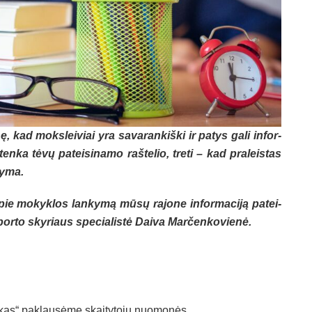
ę, kad moks­lei­viai yra sa­va­ran­kiš­ki ir pa­tys ga­li in­for­
n­ka tė­vų pa­tei­si­na­mo raš­te­lio, tre­ti – kad pra­leis­tas
žy­ma.
e mo­kyk­los lan­ky­mą mū­sų ra­jo­ne in­for­ma­ci­ją pa­tei­
spor­to sky­riaus spe­cia­lis­tė Dai­va Mar­čen­ko­vie­nė.
­kas“ pa­klau­sė­me skai­ty­to­jų nuo­mo­nės.