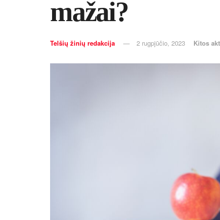
ma­žai?
Telšių žinių redakcija
2 rugpjūčio, 2023
Kitos akt