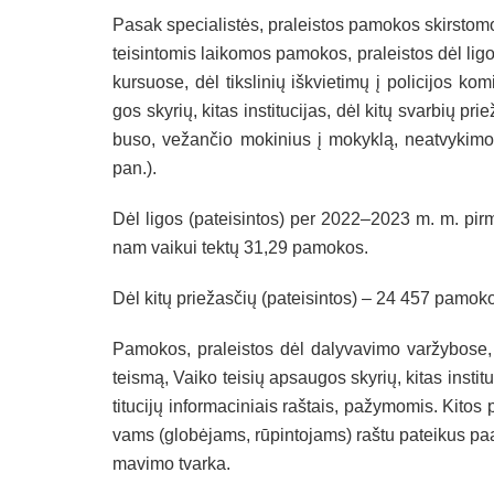
Pa­sak spe­cia­lis­tės, pra­leis­tos pa­mo­kos skirs­to­mos
tei­sin­to­mis lai­ko­mos pa­mo­kos, pra­leis­tos dėl li­g
kur­suo­se, dėl tiks­li­nių iš­kvie­ti­mų į po­li­ci­jos ko­
gos sky­rių, ki­tas ins­ti­tu­ci­jas, dėl ki­tų svar­bių pri
bu­so, ve­žan­čio mo­ki­nius į mo­kyk­lą, neat­vy­ki­mo 
pan.).
Dėl li­gos (pa­tei­sin­tos) per 2022–2023 m. m. pir­m
nam vai­kui tek­tų 31,29 pa­mo­kos.
Dėl ki­tų prie­žas­čių (pa­tei­sin­tos) – 24 457 pa­mo­
Pa­mo­kos, pra­leis­tos dėl da­ly­va­vi­mo var­žy­bo­se, ko
teis­mą, Vai­ko tei­sių ap­sau­gos sky­rių, ki­tas ins­ti­t
ti­tu­ci­jų in­for­ma­ci­niais raš­tais, pa­žy­mo­mis. Ki­to
vams (glo­bė­jams, rū­pin­to­jams) raš­tu pa­tei­kus paai
ma­vi­mo tvar­ka.