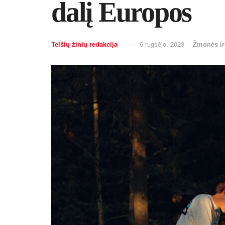
dalį Europos
Telšių žinių redakcija
6 rugsėjo, 2023
Žmonės i