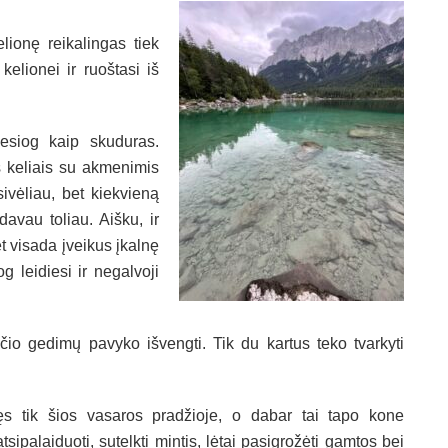
elionę reikalingas tiek
kelionei ir ruoštasi iš
iesiog kaip skuduras.
s keliais su akmenimis
sivėliau, bet kiekvieną
davau toliau. Aišku, ir
t visada įveikus įkalnę
g leidiesi ir negalvoji
ačio gedimų pavyko išvengti. Tik du kartus teko tvarkyti
jęs tik šios vasaros pradžioje, o dabar tai tapo kone
palaiduoti, sutelkti mintis, lėtai pasigrožėti gamtos bei