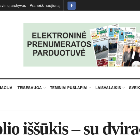
avimų archyvas
Pranešk naujieną
MACIJA
TEISĖSAUGA
TEMINIAI PUSLAPIAI
LAISVALAIKIS
SVEI
lio iššūkis – su dvira