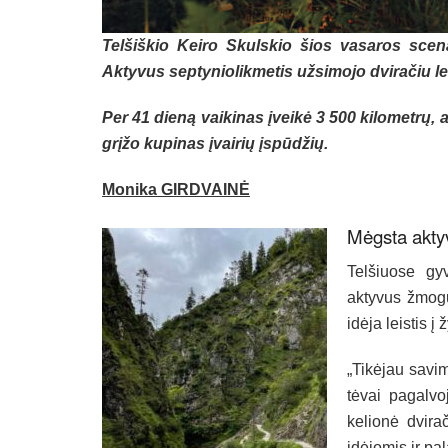
Telšiškio Keiro Skulskio šios vasaros scena
Aktyvus septyniolikmetis užsimojo dviračiu leis
Per 41 dieną vaikinas įveikė 3 500 kilometrų, 
grįžo kupinas įvairių įspūdžių.
Monika GIRDVAINĖ
Mėgsta aktyv
Telšiuose gyv
aktyvus žmogu
idėja leistis 
„Tikėjau savimi
tėvai pagalvo
kelionė dvira
idėjomis ir pal