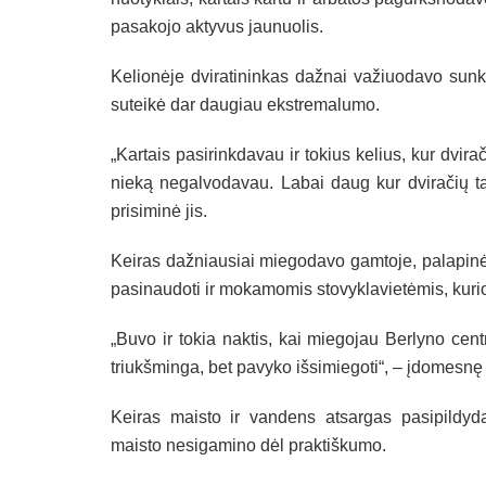
pasakojo aktyvus jaunuolis.
Kelionėje dviratininkas dažnai važiuodavo sunkia
suteikė dar daugiau ekstremalumo.
„Kartais pasirinkdavau ir tokius kelius, kur dvira
nieką negalvodavau. Labai daug kur dviračių ta
prisiminė jis.
Keiras dažniausiai miegodavo gamtoje, palapinėj
pasinaudoti ir mokamomis stovyklavietėmis, kurio
„Buvo ir tokia naktis, kai miegojau Berlyno cen
triukšminga, bet pavyko išsimiegoti“, – įdomesnę
Keiras maisto ir vandens atsargas pasipildyd
maisto nesigamino dėl praktiškumo.