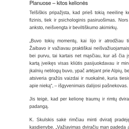
Planuose – kitos kelionės
Telšiškis pripažįsta, kad prieš tokią neeilinę k
fizinis, tiek ir psichologinis pasiruošimas. Nors 
anksto, neišvengta ir beviltiškumo akimirkų.
„Buvo tokių momentų, kai lijo ir atrodžiau t
Žaibavo ir važiavau praktiškai neišvažiuojamai
bei purvu, tai kartais net mąsčiau, kur aš čia į
kartą įveikęs visas kliūtis pasijuokdavau ir min
įkalnių neblogų buvo, ypač artėjant prie Alpių, be
atsiveria gražūs vaizdai ir nuokalnė, kuria tiesio
apie nieką“, – išgyvenimais dalijosi pašnekovas.
Jis teigė, kad per kelionę traumų ir rimtų dvir
padangą.
K. Skulskis sakė rimčiau minti dviratį pradė
kasdienybe. „Važiavimas dviračiu man padeda atsi