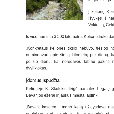
Į kelionę Keir
Išvykęs iš na
Vokietiją, Čeki
Iš viso numinta 3 500 kilometrų. Kelionė truko d
„Konkretaus kelionės tikslo nebuvo, tiesiog no
numindavau apie šimtą kilometrų per dieną, ka
poilsio dienų, kai norėdavau labiau pažinti
dvyliktokas.
Įdomūs įspūdžiai
Kelionėje K. Skulskis teigė pamatęs begalę gra
Bavarijos ežerai ir jaukūs miestai aplink.
„Beveik kasdien į mano kelią užklysdavo nauj
nuotykiais, kartais kartu ir arbatos pagurkšnoda