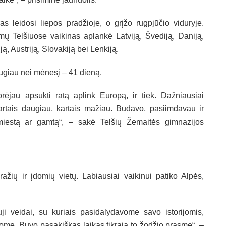
as leidosi liepos pradžioje, o grįžo rugpjūčio viduryje.
mų Telšiuose vaikinas aplankė Latviją, Švediją, Daniją,
ją, Austriją, Slovakiją bei Lenkiją.
augiau nei mėnesį – 41 dieną.
rėjau apsukti ratą aplink Europą, ir tiek. Dažniausiai
rtais daugiau, kartais mažiau. Būdavo, pasiimdavau ir
 miestą ar gamtą“, – sakė Telšių Žemaitės gimnazijos
žių ir įdomių vietų. Labiausiai vaikinui patiko Alpės,
i veidai, su kuriais pasidalydavome savo istorijomis,
vome. Buvo pasakiškas laikas tikrąja to žodžio prasme“, –