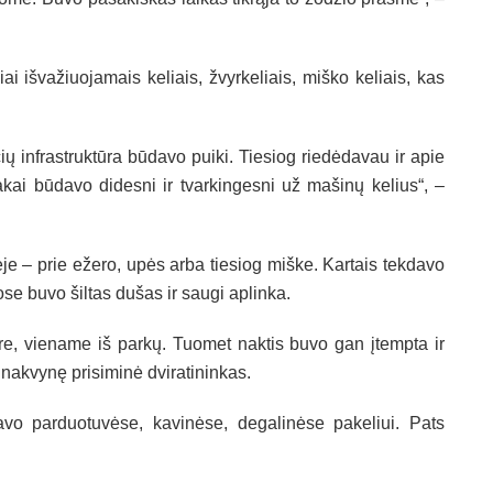
i išvažiuojamais keliais, žvyrkeliais, miško keliais, kas
čių infrastruktūra būdavo puiki. Tiesiog riedėdavau ir apie
kai būdavo didesni ir tvarkingesni už mašinų kelius“, –
e – prie ežero, upės arba tiesiog miške. Kartais tekdavo
se buvo šiltas dušas ir saugi aplinka.
tre, viename iš parkų. Tuomet naktis buvo gan įtempta ir
 nakvynę prisiminė dviratininkas.
avo parduotuvėse, kavinėse, degalinėse pakeliui. Pats