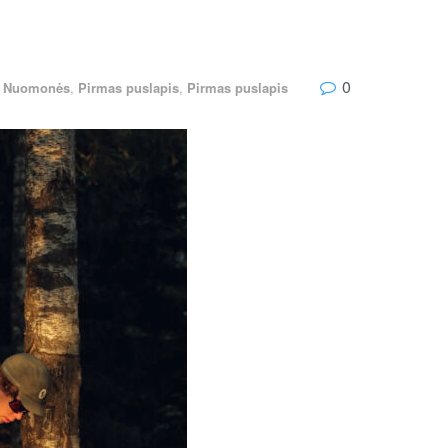
0
r Nuomonės
,
Pirmas puslapis
,
Pirmas puslapis