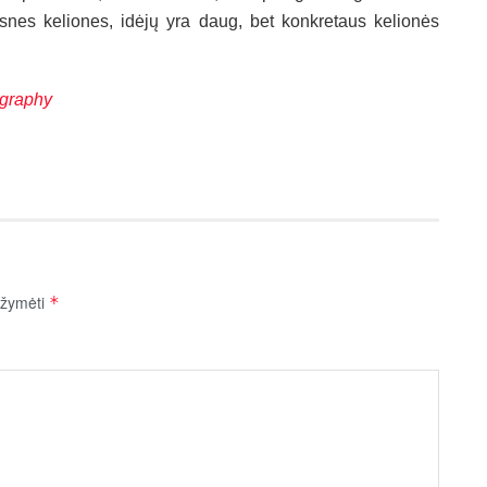
snes keliones, idėjų yra daug, bet konkretaus kelionės
graphy
pažymėti
*