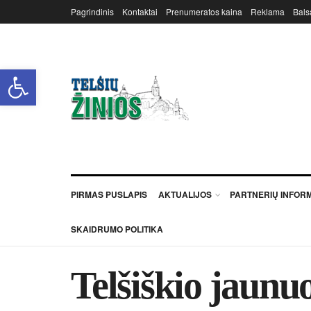
Pagrindinis
Kontaktai
Prenumeratos kaina
Reklama
Bals
Open toolbar
PIRMAS PUSLAPIS
AKTUALIJOS
PARTNERIŲ INFOR
SKAIDRUMO POLITIKA
Telšiškio jaunuo