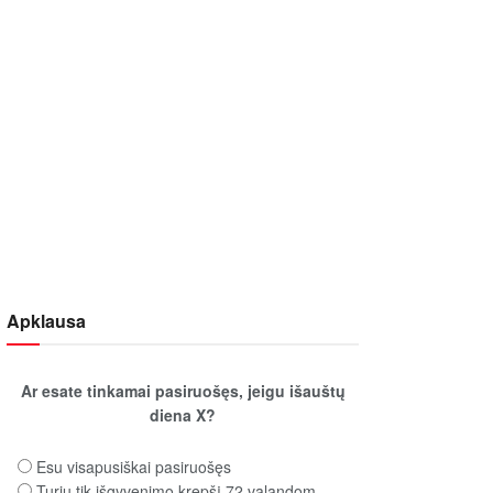
Apklausa
Ar esate tinkamai pasiruošęs, jeigu išauštų
diena X?
Esu visapusiškai pasiruošęs
Turiu tik išgyvenimo krepšį 72 valandom