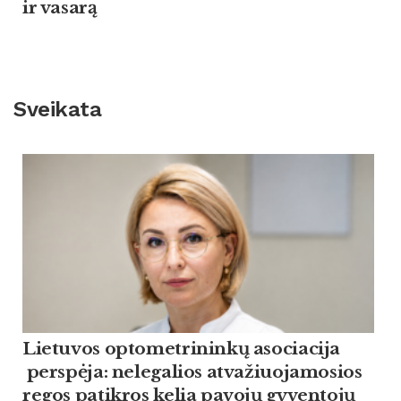
ir va­sarą
Sveikata
Lietuvos optometrininkų asociacija
perspėja: nelegalios atvažiuojamosios
regos patikros kelia pavojų gyventojų