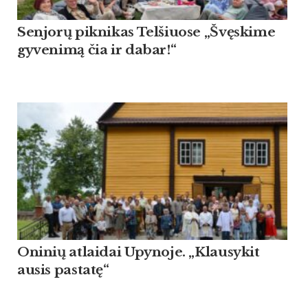
Sen­jorų pik­ni­kas Tel­šiuo­se „Švęski­me
gy­ve­nimą čia ir da­bar!“
Oninių atlaidai Upynoje. „Klausykit
ausis pastatę“