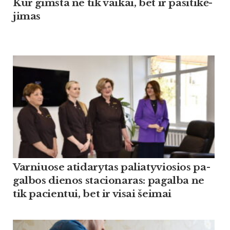
Kur gims­ta ne tik vai­kai, bet ir pa­si­ti­kė­
ji­mas
Var­niuo­se ati­da­ry­tas pa­lia­ty­vio­sios pa­
gal­bos die­nos sta­cio­na­ras: pa­gal­ba ne
tik pa­cien­tui, bet ir vi­sai šei­mai