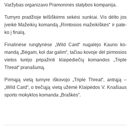
Var­žy­bas or­ga­ni­za­vo Pra­mo­ninės sta­ty­bos kom­pa­ni­ja.
Tur­ny­ro pra­džio­je tel­šiškėms sekė­si sun­kiai. Vis dėlto jos
įveikė Ma­žei­kių ko­mandą „Rim­to­sios ma­žei­kiškės“ ir pa­te­
ko į fi­nalą.
Fi­na­linė­se rung­tynė­se „Wild Card“ nu­galė­jo Kau­no ko­
mandą „Bėgam, kol dar ga­lim“, ta­čiau ko­vo­je dėl pir­mo­sios
vie­tos turė­jo pri­pa­žin­ti klaipė­die­čių ko­man­dos „Trip­le
Threat“ pra­na­šumą.
Pirmąją vietą tur­ny­re iš­ko­vo­jo „Trip­le Threat“, ant­rąją –
„Wild Card“, o tre­čiąją vietą užėmė Klaipė­dos V. Kna­šiaus
spor­to mo­kyk­los ko­man­da „Braškės“.