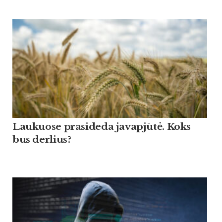
Lau­kuo­se pra­si­de­da ja­vapjūtė. Koks
bus der­lius?