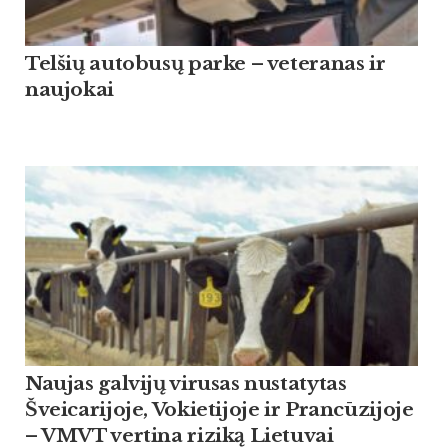
Tel­šių au­to­busų par­ke – ve­te­ra­nas ir
nau­jo­kai
Naujas galvijų virusas nustatytas
Šveicarijoje, Vokietijoje ir Prancūzijoje
– VMVT vertina riziką Lietuvai