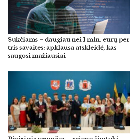
Suk­čiams – dau­giau nei 1 mln. eurų per
tris sa­vai­tes: ap­klau­sa at­skleidė, kas
sau­go­si ma­žiau­siai
Pi­ni­ginės pre­mi­jos – ra­jo­no šim­tu­ki­