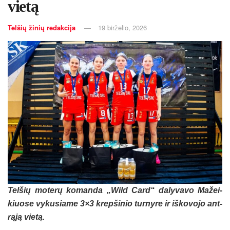
vietą
Telšių žinių redakcija
19 birželio, 2026
Tel­šių moterų ko­man­da „Wild Card“ da­ly­va­vo Ma­žei­
kiuo­se vy­ku­sia­me 3×3 krep­ši­nio tur­ny­re ir iš­ko­vo­jo ant­
rąją vietą.