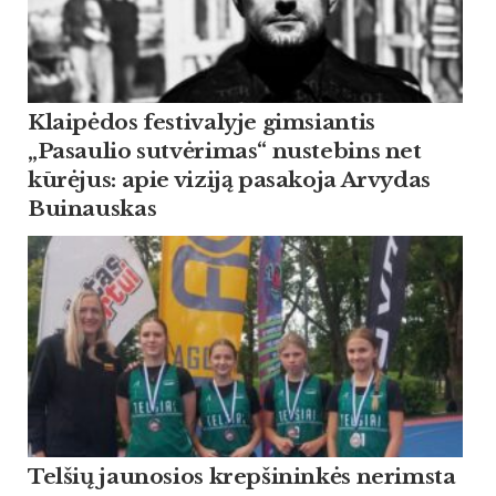
Klaipėdos festivalyje gimsiantis
„Pasaulio sutvėrimas“ nustebins net
kūrėjus: apie viziją pasakoja Arvydas
Buinauskas
Tel­šių jau­no­sios krep­ši­ninkės ne­rims­ta