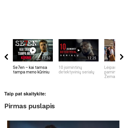
17:50
12:25
Se7en – kai tamsa
10 įsimintinų
Lėipas 13 d.
tampa meno kūriniu
detektyvinių serialų
paminiejuom
Žemaitiu tau
Taip pat skaitykite:
Pirmas puslapis