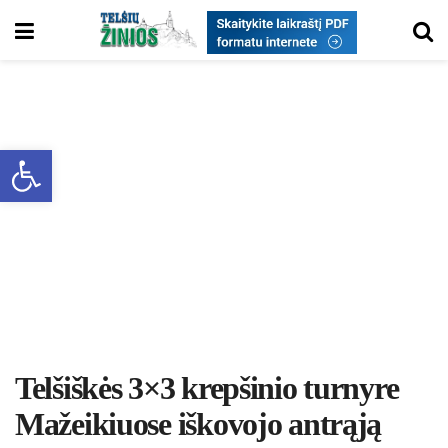
Open toolbar
Telšiškės 3×3 krepšinio turnyre
Mažeikiuose iškovojo antrąją