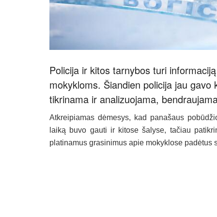
Policija ir kitos tarnybos turi informac
mokykloms. Šiandien policija jau gavo 
tikrinama ir analizuojama, bendraujama
Atkreipiamas dėmesys, kad panašaus pobūdžio 
laiką buvo gauti ir kitose šalyse, tačiau patikr
platinamus grasinimus apie mokyklose padėtus 