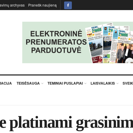
avimų archyvas
Pranešk naujieną
MACIJA
TEISĖSAUGA
TEMINIAI PUSLAPIAI
LAISVALAIKIS
SVEI
e platinami grasini