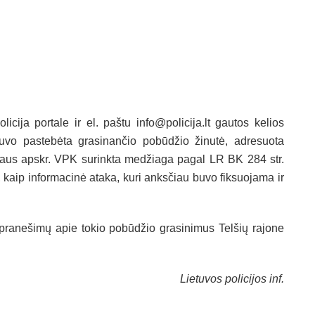
ija portale ir el. paštu info@policija.lt gautos kelios
uvo pastebėta grasinančio pobūdžio žinutė, adresuota
niaus apskr. VPK surinkta medžiaga pagal LR BK 284 str.
, kaip informacinė ataka, kuri anksčiau buvo fiksuojama ir
ės pranešimų apie tokio pobūdžio grasinimus Telšių rajone
Lietuvos policijos inf.