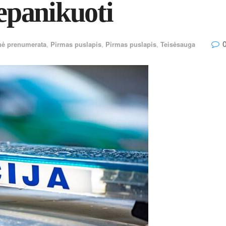
nepanikuoti
nė prenumerata
,
Pirmas puslapis
,
Pirmas puslapis
,
Teisėsauga