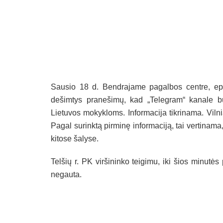
Sausio 18 d. Bendrajame pagalbos centre, epolic
dešimtys pranešimų, kad „Telegram“ kanale b
Lietuvos mokykloms. Informacija tikrinama. Vil
Pagal surinktą pirminę informaciją, tai vertinama
kitose šalyse.
Telšių r. PK viršininko teigimu, iki šios minut
negauta.