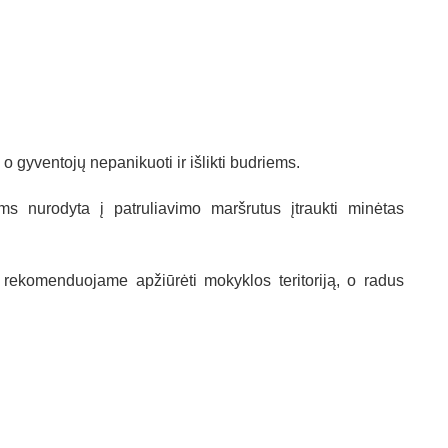
 o gyventojų nepanikuoti ir išlikti budriems.
ams nurodyta į patruliavimo maršrutus įtraukti minėtas
komenduojame apžiūrėti mokyklos teritoriją, o radus