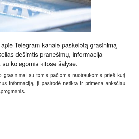
iją apie Telegram kanale paskelbtą grasinimą
kelias dešimtis pranešimų, informacija
 su kolegomis kitose šalyse.
grasinimai su tomis pačiomis nuotraukomis prieš kurį
inus informaciją, ji pasirodė netikra ir primena anksčiau
sprogmenis.