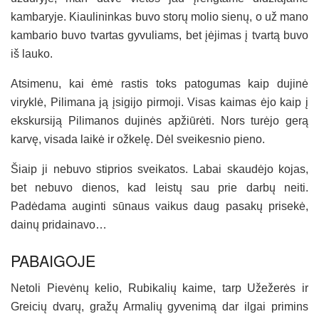
kambaryje. Kiaulininkas buvo storų molio sienų, o už mano
kambario buvo tvartas gyvuliams, bet įėjimas į tvartą buvo
iš lauko.
Atsimenu, kai ėmė rastis toks patogumas kaip dujinė
viryklė, Pilimana ją įsigijo pirmoji. Visas kaimas ėjo kaip į
ekskursiją Pilimanos dujinės apžiūrėti. Nors turėjo gerą
karvę, visada laikė ir ožkelę. Dėl sveikesnio pieno.
Šiaip ji nebuvo stiprios sveikatos. Labai skaudėjo kojas,
bet nebuvo dienos, kad leistų sau prie darbų neiti.
Padėdama auginti sūnaus vaikus daug pasakų prisekė,
dainų pridainavo…
PABAIGOJE
Netoli Pievėnų kelio, Rubikalių kaime, tarp Užežerės ir
Greicių dvarų, gražų Armalių gyvenimą dar ilgai primins