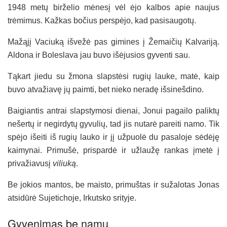
1948 metų birželio mėnesį vėl ėjo kalbos apie naujus
trėmimus. Kažkas bočius perspėjo, kad pasisaugotų.
Mažąjį Vaciuką išvežė pas gimines į Žemaičių Kalvariją.
Aldona ir Boleslava jau buvo išėjusios gyventi sau.
Tąkart jiedu su žmona slapstėsi rugių lauke, matė, kaip
buvo atvažiavę jų paimti, bet nieko neradę išsinešdino.
Baigiantis antrai slapstymosi dienai, Jonui pagailo paliktų
nešertų ir negirdytų gyvulių, tad jis nutarė pareiti namo. Tik
spėjo išeiti iš rugių lauko ir jį užpuolė du pasaloje sėdėję
kaimynai. Primušė, prispardė ir užlaužę rankas įmetė į
privažiavusį
viliuką
.
Be jokios mantos, be maisto, primuštas ir sužalotas Jonas
atsidūrė Sujetichoje, Irkutsko srityje.
Gyvenimas be namų