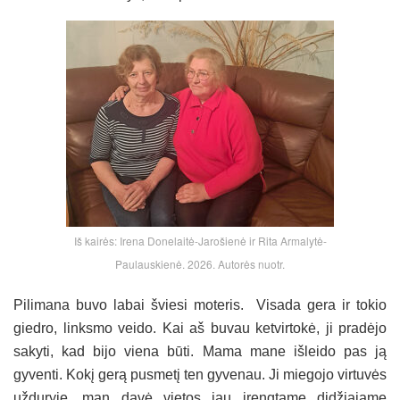
Iš kairės: Irena Donelaitė-Jarošienė ir Rita Armalytė-
Paulauskienė. 2026. Autorės nuotr.
Pilimana buvo labai šviesi moteris. Visada gera ir tokio
giedro, linksmo veido. Kai aš buvau ketvirtokė, ji pradėjo
sakyti, kad bijo viena būti. Mama mane išleido pas ją
gyventi. Kokį gerą pusmetį ten gyvenau. Ji miegojo virtuvės
užduryje, man davė vietos jau įrengtame didžiajame