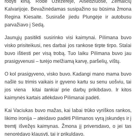
rodyti kiną. Rodė Užežerėje, Alsėdžiuose, Žemaičių
Kalvarijoje. Bevažinėdamas susipažino su būsima žmona
Regina Kiesaite. Susirašė jiedu Plungėje ir autobusu
parvažiavo į Sedą.
Jaunųjų pasitikti susirinko visi kaimynai. Pilimana buvo
visko prisiteikusi, nes darbai jos rankose tirpte tirpo. Stalai
buvo ištiesti per visą trobą. Tuo laiku Pilimana buvo jau
prasigyvenusi – turėjo melžiamą karvę, paršelių, vištų.
O kol prasigyveno, visko buvo. Kadangi mano mama buvo
našlė su trimis vaikais ir gyveno kartu su senu uošviu, tai
jos viena kitai
tankiai
prie darbų prikibdavo. Ir kitos
kaimynės kartais atlėkdavo Pilimanai padėti.
Kai Vaciukas buvo mažas, kai labai trūko vyriškos rankos,
likimo ironija – ateidavo padėti Pilimanos vyrą įskundęs ir į
tremtį išvežęs kaimynas. Žmona jį priversdavo, o jei tas
nenorėdavo klausyti, tai ir prikuldavo.