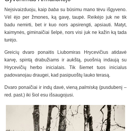
Neįsivaizduoju, kaip
baba
su būsimu mano tėvu išgyveno.
Vėl ėjo per žmones, ką gavę, taupė. Reikėjo juk ne tik
badu nemirti, bet ir kuo nors apsirengti, apsiauti. Matyt,
kaimynės, giminaičiai šelpė, nors visi juk ne kažin ką tada
turėjo.
Greicių dvaro ponaitis Liubomiras Hrycevičius atidavė
karvę, spintą drabužiams ir aukštą, puošnią indaują su
Hrycevičių herbo inicialais. Tik šiemet tuos inicialus
padovanojau draugei, kad pasipuoštų lauko terasą.
Dvaro ponaičiai ir indų davė, vieną
palmiską
(pusdubenį –
red. past.) iki šiol esu išsaugojusi.