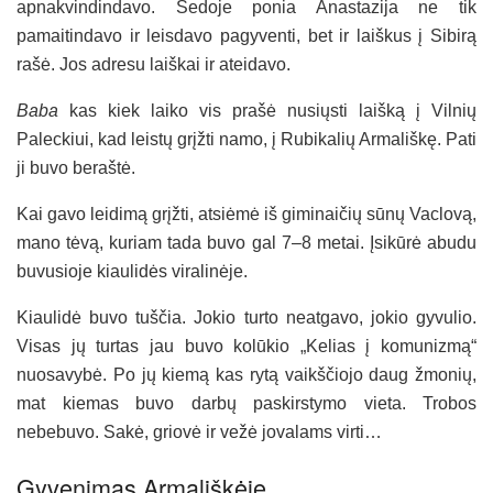
apnakvindindavo. Sedoje ponia Anastazija ne tik
pamaitindavo ir leisdavo pagyventi, bet ir laiškus į Sibirą
rašė. Jos adresu laiškai ir ateidavo.
Baba
kas kiek laiko vis prašė nusiųsti laišką į Vilnių
Paleckiui, kad leistų grįžti namo, į Rubikalių Armališkę. Pati
ji buvo beraštė.
Kai gavo leidimą grįžti, atsiėmė iš giminaičių sūnų Vaclovą,
mano tėvą, kuriam tada buvo gal 7–8 metai. Įsikūrė abudu
buvusioje kiaulidės viralinėje.
Kiaulidė buvo tuščia. Jokio turto neatgavo, jokio gyvulio.
Visas jų turtas jau buvo kolūkio „Kelias į komunizmą“
nuosavybė. Po jų kiemą kas rytą vaikščiojo daug žmonių,
mat kiemas buvo darbų paskirstymo vieta. Trobos
nebebuvo. Sakė, griovė ir vežė jovalams virti…
Gyvenimas Armališkėje