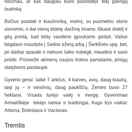
Nežinau, ar kas daugiau buvo pasistatęs tokį galingą
budinką
.
Bočius pastatė ir kiaulininką, molinį, su pusmetrio storio
sienomis, ir dar vieną didelę daržinę linams. Iškasė didelį ir
gilų
prūdą
, kad būtų vandens gyvuliams girdyti. Vaikai
bėgdavo maudytis į Sedos ežerą arbą į Šerkšnės upę, bet,
jei darbai spaudė ir nebuvo laiko nubėgti, maudėsi ir savo
prūde
. Prisivežė akmenų naujos trobos pamatams, pinigų
statyboms pasitaupė.
Gyveno gerai: laikė 7 arklius, 4 karves, avių, daug kiaulių,
tarp jų – ir veislinių, daug paukščių. Žemės buvo 27
hektarai. Visada turėjo vaikį ir mergę. Gyvenimas
Armališkėje tekėjo ramiai ir tvarkingai. Augo trys vaikai:
Aldona, Boleslava ir Vaclovas.
Tremtis