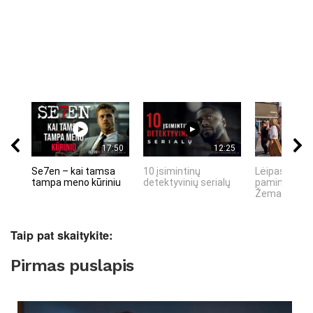
17:50
12:25
Se7en – kai tamsa
10 įsimintinų
Lėipas 13 d.
tampa meno kūriniu
detektyvinių serialų
paminiejuom
Žemaitiu tau
Taip pat skaitykite:
Pirmas puslapis