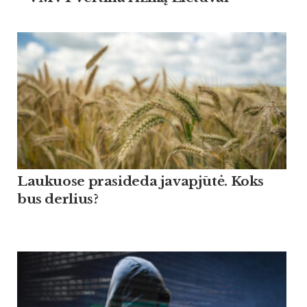
Lau­kuo­se pra­si­de­da ja­vapjūtė. Koks
bus der­lius?