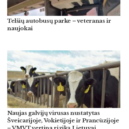
Tel­šių au­to­busų par­ke – ve­te­ra­nas ir
nau­jo­kai
Naujas galvijų virusas nustatytas
Šveicarijoje, Vokietijoje ir Prancūzijoje
– VMVT vertina riziką Lietuvai