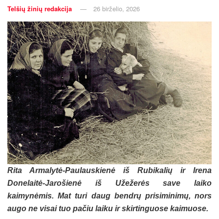
Telšių žinių redakcija
26 birželio, 2026
Rita Armalytė-Paulauskienė iš Rubikalių ir Irena
Donelaitė-Jarošienė iš Užežerės save laiko
kaimynėmis. Mat turi daug bendrų prisiminimų, nors
augo ne visai tuo pačiu laiku ir skirtinguose kaimuose.