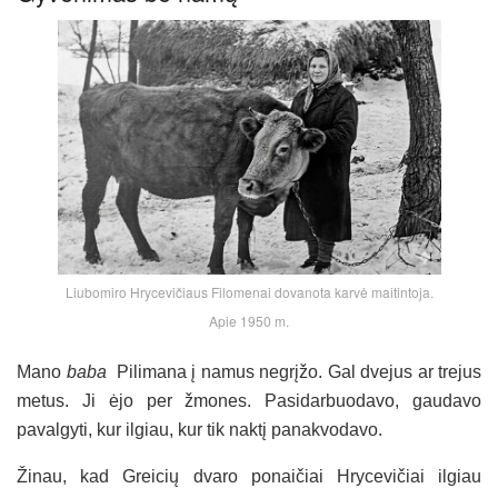
Liubomiro Hrycevičiaus Filomenai dovanota karvė maitintoja.
Apie 1950 m.
Mano
baba
Pilimana į namus negrįžo. Gal dvejus ar trejus
metus. Ji ėjo per žmones. Pasidarbuodavo, gaudavo
pavalgyti, kur ilgiau, kur tik naktį panakvodavo.
Žinau, kad Greicių dvaro ponaičiai Hrycevičiai ilgiau