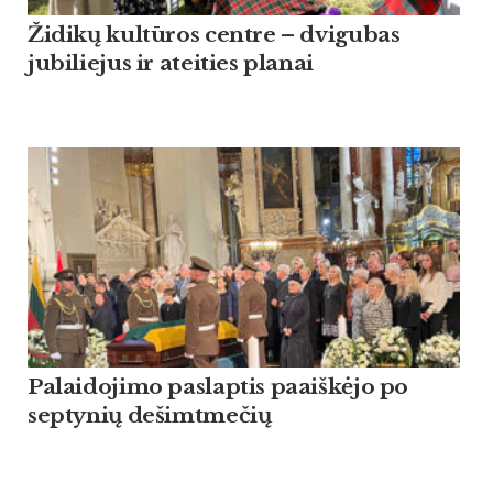
Židikų kultūros centre – dvigubas
jubiliejus ir ateities planai
Palaidojimo paslaptis paaiškėjo po
septynių dešimtmečių