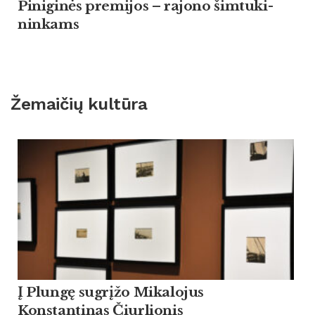
Pi­ni­ginės pre­mi­jos – ra­jo­no šim­tu­ki­
nin­kams
Žemaičių kultūra
Į Plungę sugrįžo Mikalojus
Konstantinas Čiurlionis