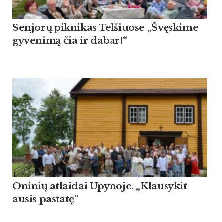
Sen­jorų pik­ni­kas Tel­šiuo­se „Švęski­me
gy­ve­nimą čia ir da­bar!“
Oninių atlaidai Upynoje. „Klausykit
ausis pastatę“