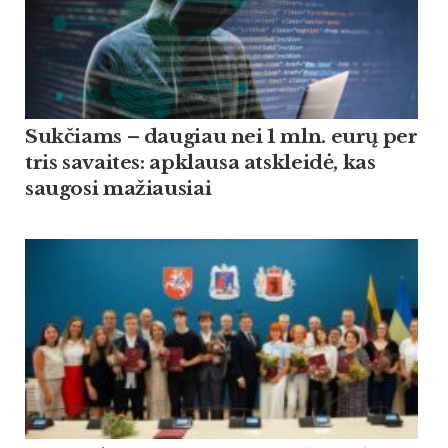
Suk­čiams – dau­giau nei 1 mln. eurų per
tris sa­vai­tes: ap­klau­sa at­skleidė, kas
sau­go­si ma­žiau­siai