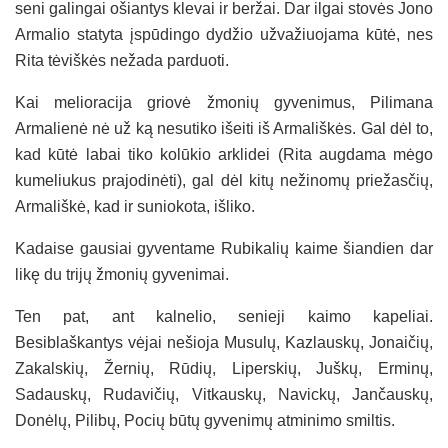
seni galingai ošiantys klevai ir beržai. Dar ilgai stovės Jono
Armalio statyta įspūdingo dydžio užvažiuojama kūtė, nes
Rita tėviškės nežada parduoti.
Kai melioracija griovė žmonių gyvenimus, Pilimana
Armalienė nė už ką nesutiko išeiti iš Armališkės. Gal dėl to,
kad kūtė labai tiko kolūkio arklidei (Rita augdama mėgo
kumeliukus prajodinėti), gal dėl kitų nežinomų priežasčių,
Armališkė, kad ir suniokota, išliko.
Kadaise gausiai gyventame Rubikalių kaime šiandien dar
likę du trijų žmonių gyvenimai.
Ten pat, ant kalnelio, senieji kaimo kapeliai.
Besiblaškantys vėjai nešioja Musulų, Kazlauskų, Jonaičių,
Zakalskių, Žernių, Rūdių, Liperskių, Juškų, Erminų,
Sadauskų, Rudavičių, Vitkauskų, Navickų, Jančauskų,
Donėlų, Pilibų, Pocių būtų gyvenimų atminimo smiltis.