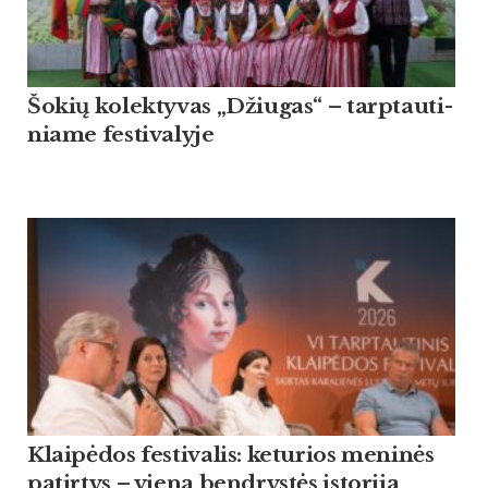
Šo­kių ko­lek­ty­vas „Džiu­gas“ – tarp­tau­ti­
nia­me fes­ti­va­ly­je
Klaipėdos festivalis: keturios meninės
patirtys – viena bendrystės istorija