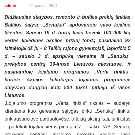
admin
21 sausio, 2011
Didžiausias statybos, remonto ir buities prekių tinklas
Baltijos šalyse „Senukai“ apdovanojo savo lojalius
klientus. Sausio 19 d. burtų keliu beveik 100 000 litų
vertės kalėdinės akcijos prizinį fondą pasidalino 92
laimėtojai (iš jų – 8 Telšių rajono gyventojai), lapkričio 5
d. – sausio 3 d. apsipirkę viename iš „Senukų“
prekybos centrų 39-iuose Lietuvos miestuose, ir
pasinaudoję lojalumo programos „Verta rinktis“
kortele. Akcijos laikotarpiu lojalumo programoje
dalyvavo daugiau kaip 500 tūkst. pirkėjų iš visos
Lietuvos.
„Lojalumo programos „Verta rinktis“ tikslas – sudaryti
klientams kuo geresnes sąlygas pirkti „Senukų“ tinklui
priklausančiose parduotuvėse, o tokių akcijų kaip ši tikslas
– padėkoti lojaliausiems pirkėjams“, – sako UAB „Senukų
prekybos centras” lojalumo projektų vadovė Inga