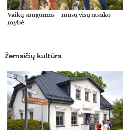
Vaikų sau­gu­mas – mūsų visų at­sa­ko­
mybė
Žemaičių kultūra