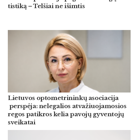
tis­ti­ką – Tel­šiai ne išim­tis
Lietuvos optometrininkų asociacija
perspėja: nelegalios atvažiuojamosios
regos patikros kelia pavojų gyventojų
sveikatai