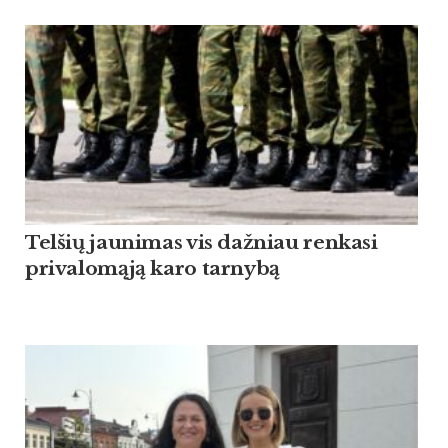
Tel­šių jau­ni­mas vis daž­niau ren­ka­si
pri­va­lomąją ka­ro tar­nybą