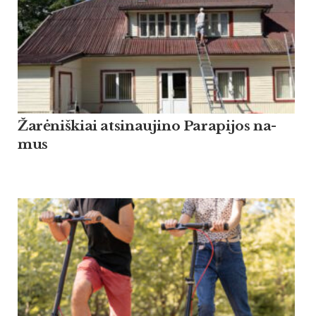
Žarė­niš­kiai at­si­nau­ji­no Pa­ra­pi­jos na­
mus