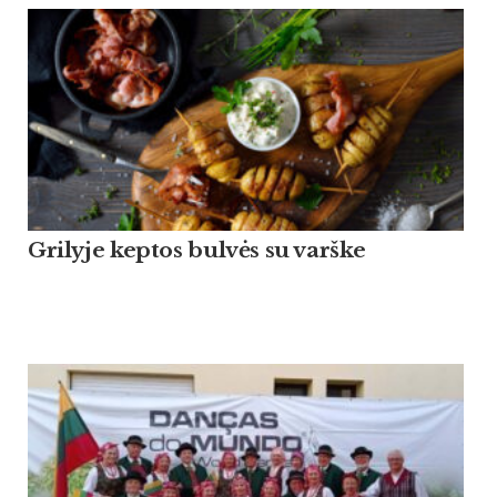
Grilyje keptos bulvės su varške