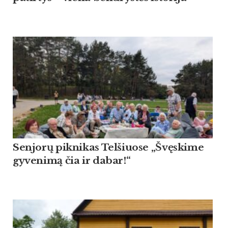
Sen­jorų pik­ni­kas Tel­šiuo­se „Švęski­me
gy­ve­nimą čia ir da­bar!“