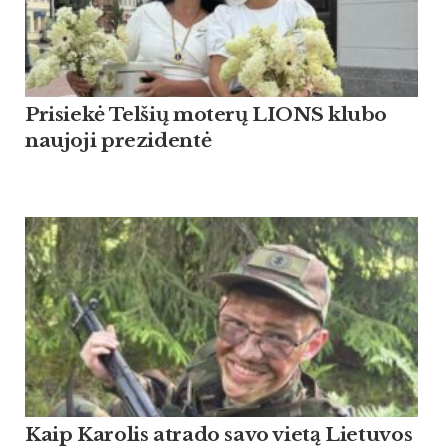
Pri­siekė Tel­šių mo­terų LIONS klu­bo
nau­jo­ji pre­zi­dentė
Kaip Ka­ro­lis at­ra­do sa­vo vietą Lie­tu­vos