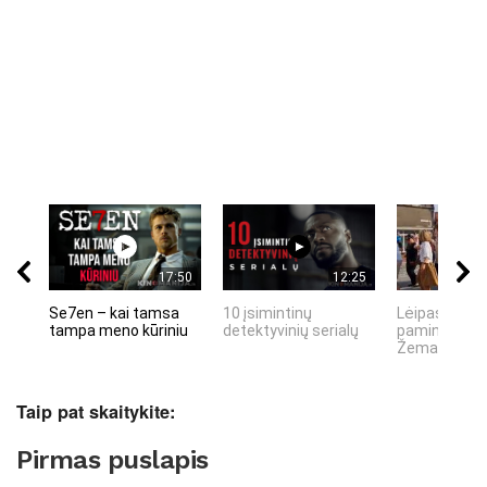
17:50
12:25
Se7en – kai tamsa
10 įsimintinų
Lėipas 13 d.
tampa meno kūriniu
detektyvinių serialų
paminiejuom
Žemaitiu tau
Taip pat skaitykite:
Pirmas puslapis