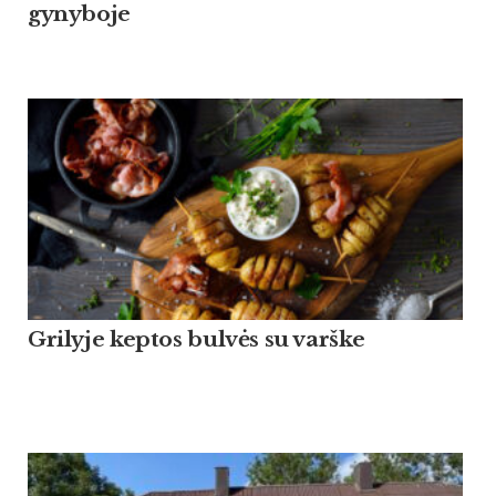
gy­ny­bo­je
Grilyje keptos bulvės su varške