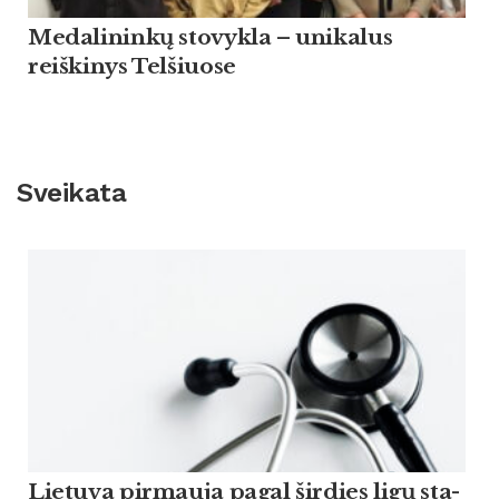
Medalininkų stovykla – unikalus
reiškinys Telšiuose
Sveikata
Lie­tu­va pir­mau­ja pagal šir­dies ligų sta­