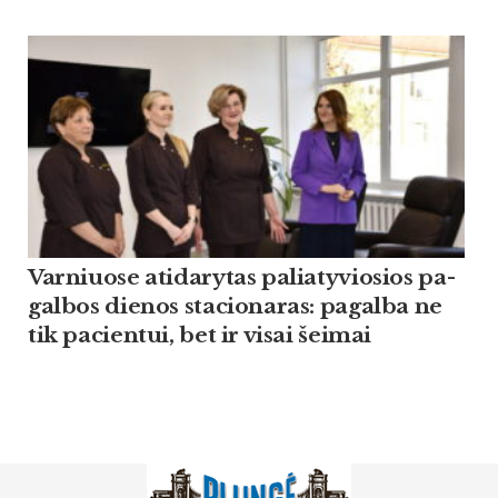
Var­niuo­se ati­da­ry­tas pa­lia­ty­vio­sios pa­
gal­bos die­nos sta­cio­na­ras: pa­gal­ba ne
tik pa­cien­tui, bet ir vi­sai šei­mai