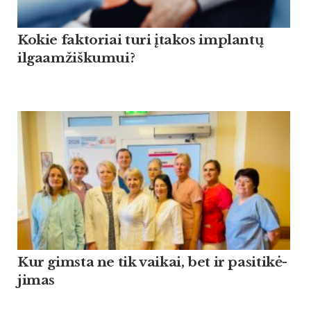
Kokie faktoriai turi įtakos implantų
ilgaamžiškumui?
Kur gims­ta ne tik vai­kai, bet ir pa­si­ti­kė­
ji­mas