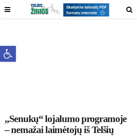
Open toolbar
„Senukų“ lojalumo programoje
– nemažai laimėtojų iš Telšių