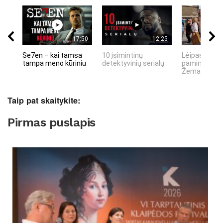
17:50
12:25
Se7en – kai tamsa
10 įsimintinų
Lėipas 13 d.
tampa meno kūriniu
detektyvinių serialų
paminiejuom
Žemaitiu tau
Taip pat skaitykite:
Pirmas puslapis