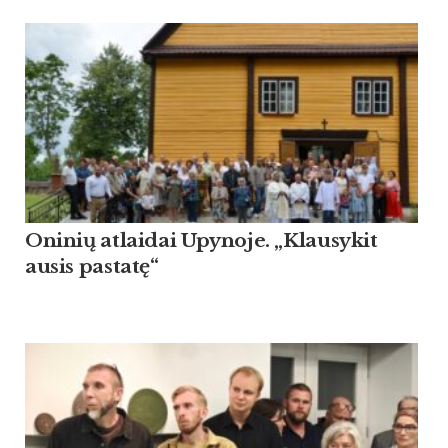
Oninių atlaidai Upynoje. „Klausykit
ausis pastatę“