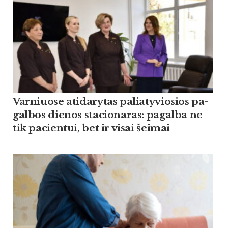
Var­niuo­se ati­da­ry­tas pa­lia­ty­vio­sios pa­
gal­bos die­nos sta­cio­na­ras: pa­gal­ba ne
tik pa­cien­tui, bet ir vi­sai šei­mai