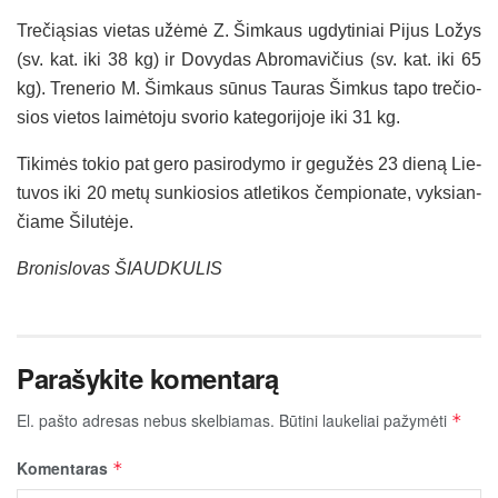
Tre­čią­sias vie­tas užė­mė Z. Šim­kaus ug­dy­ti­niai Pi­jus Lo­žys
(sv. kat. iki 38 kg) ir Do­vy­das Ab­ro­ma­vi­čius (sv. kat. iki 65
kg). Tre­ne­rio M. Šim­kaus sū­nus Tau­ras Šim­kus ta­po tre­čio­
sios vie­tos lai­mė­to­ju svo­rio ka­te­go­ri­jo­je iki 31 kg.
Ti­ki­mės to­kio pat ge­ro pa­si­ro­dy­mo ir ge­gu­žės 23 die­ną Lie­
tu­vos iki 20 me­tų sun­kio­sios at­le­ti­kos čem­pio­na­te, vyk­sian­
čia­me Ši­lu­tė­je.
Bro­nis­lo­vas ŠIAUD­KU­LIS
Parašykite komentarą
El. pašto adresas nebus skelbiamas.
Būtini laukeliai pažymėti
*
Komentaras
*