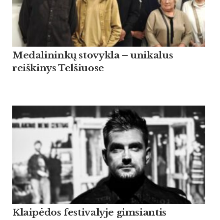
Medalininkų stovykla – unikalus
reiškinys Telšiuose
Klaipėdos festivalyje gimsiantis