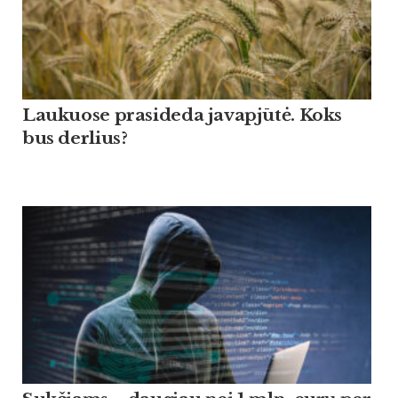
Lau­kuo­se pra­si­de­da ja­vapjūtė. Koks
bus der­lius?