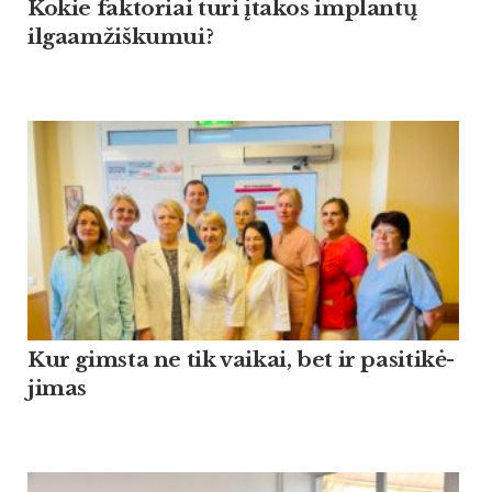
Kokie faktoriai turi įtakos implantų
ilgaamžiškumui?
Kur gims­ta ne tik vai­kai, bet ir pa­si­ti­kė­
ji­mas