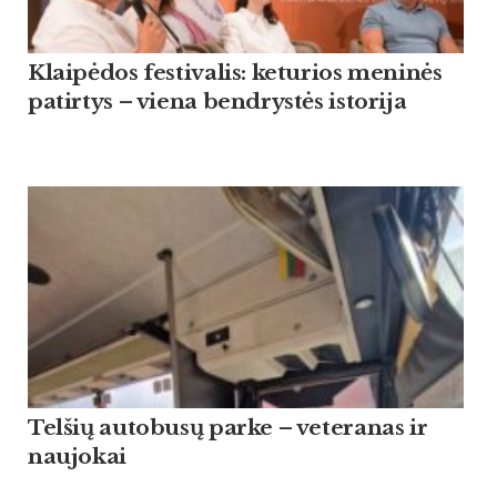
Klaipėdos festivalis: keturios meninės
patirtys – viena bendrystės istorija
Tel­šių au­to­busų par­ke – ve­te­ra­nas ir
nau­jo­kai