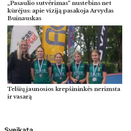
„Pasaulio sutvėrimas“ nustebins net
kūrėjus: apie viziją pasakoja Arvydas
Buinauskas
Tel­šių jau­no­sios krep­ši­ninkės ne­rims­ta
ir va­sarą
Sveikata