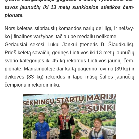
tu­vos jau­nu­čių iki 13 me­tų sun­kio­sios at­le­ti­kos čem­
pio­na­te.
Nors ke­le­tas stip­riau­sių ko­man­dos na­rių dėl li­gų ir neiš­vy­
ko į fi­na­li­nes var­žy­bas, ta­čiau be me­da­lių ne­li­ko­me.
Ge­riau­siai se­kė­si Lu­kui Jan­kui (tre­ne­ris B. Šiaud­ku­lis).
Prieš ke­le­tą sa­vai­čių ge­ri­nęs Lie­tu­vos iki 13 me­tų jau­nu­čių
svo­rio ka­te­go­ri­jos iki 45 kg re­kor­dus Lie­tu­vos jau­nių čem­
pio­na­te, Ma­ri­jam­po­lė­je dar kar­tą pa­ge­ri­no ro­vi­mo (39 kg) ir
dvi­ko­vės (83 kg) re­kor­dus ir ta­po mū­sų ša­lies jau­nu­čių
čem­pio­nu ir re­kor­di­nin­ku.