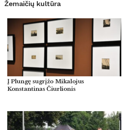
Žemaičių kultūra
Į Plungę sugrįžo Mikalojus
Konstantinas Čiurlionis