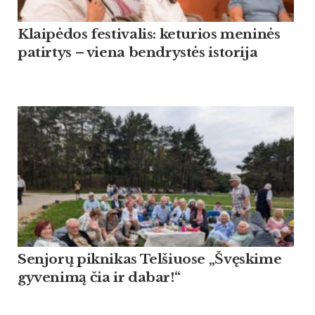
Klaipėdos festivalis: keturios meninės
patirtys – viena bendrystės istorija
Sen­jorų pik­ni­kas Tel­šiuo­se „Švęski­me
gy­ve­nimą čia ir da­bar!“