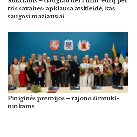
Suk­čiams – dau­giau nei 1 mln. eurų per
tris sa­vai­tes: ap­klau­sa at­skleidė, kas
sau­go­si ma­žiau­siai
Pi­ni­ginės pre­mi­jos – ra­jo­no šim­tu­ki­
nin­kams