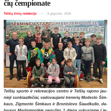
čių čem­pio­na­te
Telšių žinių redakcija
8 gegužės, 2026
Tel­šių spor­to ir rek­rea­ci­jos cent­ro ir Tel­šių ra­jo­no jau­
nie­ji sun­kiaat­le­čiai, va­do­vau­ja­mi tre­ne­rių Mo­des­to Šim­
kaus, Zig­mon­to Šim­kaus ir Bro­nis­lo­vo Šiaud­ku­lio, da­
ly­va­vo Ma­ri­jam­po­lė­je ge­gu­žės 1 die­ną vy­ku­sia­me Lie­