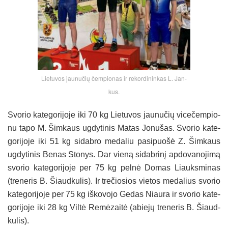
Lie­tu­vos jau­nu­čių čem­pio­nas ir re­kor­di­nin­kas L. Jan­
kus.
Svo­rio ka­te­go­ri­jo­je iki 70 kg Lie­tu­vos jau­nu­čių vi­ce­čem­pio­
nu ta­po M. Šim­kaus ug­dy­ti­nis Ma­tas Jo­nu­šas. Svo­rio ka­te­
go­ri­jo­je iki 51 kg si­dab­ro me­da­liu pa­si­puo­šė Z. Šim­kaus
ug­dy­ti­nis Be­nas Sto­nys. Dar vie­ną si­dab­ri­nį ap­do­va­no­ji­mą
svo­rio ka­te­go­ri­jo­je per 75 kg pel­nė Do­mas Liauks­mi­nas
(tre­ne­ris B. Šiaud­ku­lis). Ir tre­čio­sios vie­tos me­da­lius svo­rio
ka­te­go­ri­jo­je per 75 kg iš­ko­vo­jo Ge­das Niau­ra ir svo­rio ka­te­
go­ri­jo­je iki 28 kg Vil­tė Re­mė­zai­tė (abie­jų tre­ne­ris B. Šiaud­
ku­lis).