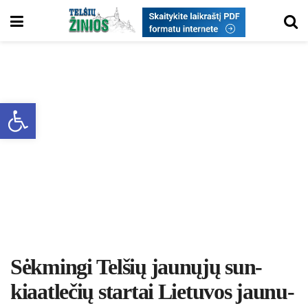
Open toolbar
Sėk­min­gi Tel­šių jau­nų­jų sun­
kiaat­le­čių star­tai Lie­tu­vos jau­nu­