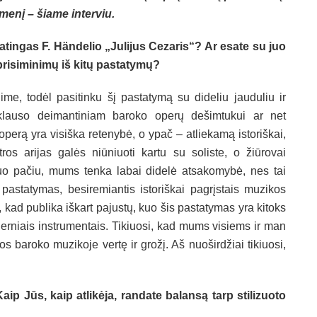
idmenį – šiame interviu.
patingas F. Händelio „Julijus Cezaris“? Ar esate su juo
prisiminimų iš kitų pastatymų?
me, todėl pasitinku šį pastatymą su dideliu jauduliu ir
riklauso deimantiniam baroko operų dešimtukui ar net
operą yra visiška retenybė, o ypač – atliekamą istoriškai,
s arijas galės niūniuoti kartu su soliste, o žiūrovai
 Tuo pačiu, mums tenka labai didelė atsakomybė, nes tai
pastatymas, besiremiantis istoriškai pagrįstais muzikos
, kad publika iškart pajustų, kuo šis pastatymas yra kitoks
rniais instrumentais. Tikiuosi, kad mums visiems ir man
 baroko muzikoje vertę ir grožį. Aš nuoširdžiai tikiuosi,
ip Jūs, kaip atlikėja, randate balansą tarp stilizuoto