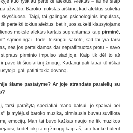
yje kuo ryškiau perteikti afektus. Afektas – tai ne šiaip
aiga užvaldo. Baroko mokslas aiškino, kad afektus sukelia
skysčiuose. Taigi, tai galingas psichologinis impulsas,
ik perteikti tokius afektus, bet ir juos sukelti klausytojams
Šiandienos moksle afektas kartais suprantamas kaip
pirminė,
ant“ sąmoningai. Todėl teisingai sakote, kad tai yra tarsi
s, nes jos perteikiamos dar neprafiltruotos protu – savo
u, stipraus pirminio impulso stadijoje. Kaip tik dėl to aš
 ir paveikti šiuolaikinį žmogų. Kadangi pati labai kūniškai
usytojai gali patirti tokią dovaną.
ja šiame pastatyme? Ar joje atrandate paralelių su
is?
, tarsi parašytą specialiai mano balsui, jo spalvai bei
nus“. Įsimylėjusi baroko muziką, pirmiausia buvau suviliota
mų emocijų. Man tai buvo kažkas naujo ne tik muzikos
bėjausi, kodėl tokį ramų žmogų kaip aš, taip traukė būtent