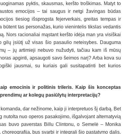
nuoginamas pyktis, skausmas, keršto troškimas. Matyt to
spaustos emocijos – tai saugus ir netgi žavingas būdas
cijos tiesiog išsprogsta fejerverkais, greitas tempas ir
ra būtent tas personažas, kurio vienintelis tikslas vedantis
ą. Nors racionaliai mąstant keršto idėja man yra visiškai
o gilų įsiūtį už visas šio pasaulio neteisybes. Dauguma
mų – jų artimieji nebuvo nužudyti, tačiau kam iš mūsų
oras apginti, apsaugoti savo šeimos narį? Arba kova su
ški jausmai, su kuriais gali susitapatinti bet kurios
p emocinis ir politinis trileris. Kaip šis konceptas
sprendimų ar kolegų pasiūlytų interpretacijų?
komanda, dar nežinome, kaip ji interpretuos šį darbą. Bet
g nutolta nuo operos pasakojimo, išgalvojant alternatyvią
usas buvo paverstas Billu Clintonu, o Semelė – Monika
horeografija, bus svarbi ir integrali šio pastatymo dalis.