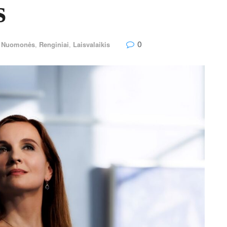
s
0
r Nuomonės
,
Renginiai
,
Laisvalaikis