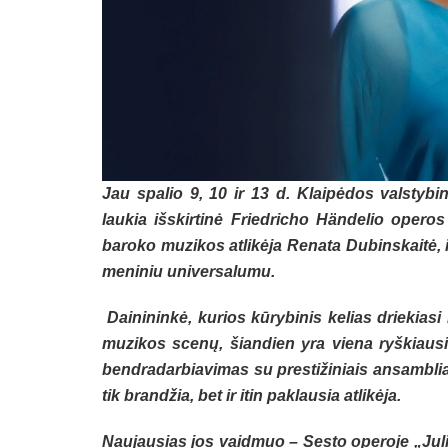
Jau spalio 9, 10 ir 13 d. Klaipėdos valstybi
laukia išskirtinė Friedricho Händelio opero
baroko muzikos atlikėja Renata Dubinskaitė, išs
meniniu universalumu.
Dainininkė, kurios kūrybinis kelias driekia
muzikos scenų, šiandien yra viena ryškiausių 
bendradarbiavimas su prestižiniais ansambliai
tik brandžia, bet ir itin paklausia atlikėja.
Naujausias jos vaidmuo – Sesto operoje „Juli