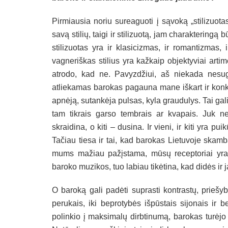
Pirmiausia noriu sureaguoti į sąvoką „stilizuot
savą stilių, taigi ir stilizuotą, jam charaktering
stilizuotas yra ir klasicizmas, ir romantizmas, i
vagneriškas stilius yra kažkaip objektyviai ar
atrodo, kad ne. Pavyzdžiui, aš niekada nesug
atliekamas barokas pagauna mane iškart ir konkr
apnėją, sutankėja pulsas, kyla graudulys. Tai gal
tam tikrais garso tembrais ar kvapais. Juk ne
skraidina, o kiti – dusina. Ir vieni, ir kiti yra p
Tačiau tiesa ir tai, kad barokas Lietuvoje skam
mums mažiau pažįstama, mūsų receptoriai yra 
baroko muzikos, tuo labiau tikėtina, kad didės ir j
O baroką gali padėti suprasti kontrastų, priešy
perukais, iki beprotybės išpūstais sijonais ir 
polinkio į maksimalų dirbtinumą, barokas turėjo 