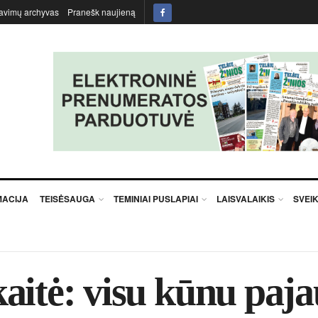
avimų archyvas
Pranešk naujieną
MACIJA
TEISĖSAUGA
TEMINIAI PUSLAPIAI
LAISVALAIKIS
SVEI
itė: visu kūnu paja