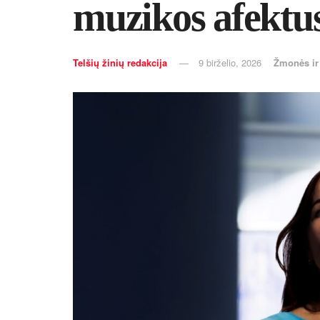
muzikos afektu
Telšių žinių redakcija
9 birželio, 2026
Žmonės i