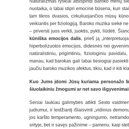
Natūralizmas ryškiai atsispindi baroko menų siek
nuotaika, o labai stipri emocinė būsena, kuri st
tam tikros dvasios, cirkuliuojančios mūsų kūno 
veikiantis per fiziologiją. Baroko muzika siekė ne t
– priversti juos verkti, juoktis, pykti, liūdėti. 
kūniška emocijos dalis
, prieš ją „interpretuoj
hiperbolizuotos emocijos, didesnės nei gyvenima
natūralistiniu, prigimtiniu, fiziologiniu pavidal
manau, kad barokas gali labai tiesiogiai pasiekti
jaučiu baroko muzikos afektus, tikiu, kad ir kiti kla
Kuo Jums įdomi Jūsų kuriama personažo lini
šiuolaikiniu žmogumi ar net savo išgyvenima
Seniai laukiau galimybės atlikti Sesto vaidmenį
judrumui, ir leidžiantį išlaisvinti „vidinius demo
jos karšto temperamento, ugningumo, netramdo
srityje, bet ir savęs pažinime – pamenu, kaip ste