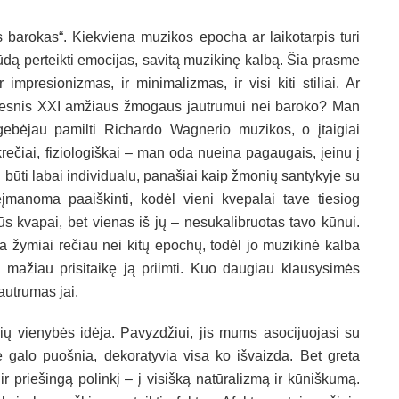
as barokas“. Kiekviena muzikos epocha ar laikotarpis turi
ą būdą perteikti emocijas, savitą muzikinę kalbą. Šia prasme
r impresionizmas, ir minimalizmas, ir visi kiti stiliai. Ar
timesnis XXI amžiaus žmogaus jautrumui nei baroko? Man
ebėjau pamilti Richardo Wagnerio muzikos, o įtaigiai
ečiai, fiziologiškai – man oda nueina pagaugais, įeinu į
i būti labai individualu, panašiai kaip žmonių santykyje su
įmanoma paaiškinti, kodėl vieni kvepalai tave tiesiog
uikūs kvapai, bet vienas iš jų – nesukalibruotas tavo kūnui.
ba žymiai rečiau nei kitų epochų, todėl jo muzikinė kalba
mažiau prisitaikę ją priimti. Kuo daugiau klausysimės
autrumas jai.
bių vienybės idėja. Pavyzdžiui, jis mums asocijuojasi su
be galo puošnia, dekoratyvia visa ko išvaizda. Bet greta
ir priešingą polinkį – į visišką natūralizmą ir kūniškumą.