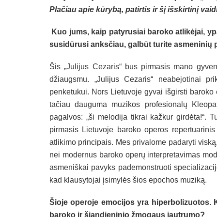
Plačiau apie kūrybą, patirtis ir šį išskirtinį va
Kuo jums, kaip patyrusiai baroko atlikėjai, y
susidūrusi anksčiau, galbūt turite asmeninių 
Šis „Julijus Cezaris“ bus pirmasis mano gyveni
džiaugsmu. „Julijus Cezaris“ neabejotinai p
penketukui. Nors Lietuvoje gyvai išgirsti baroko 
tačiau dauguma muzikos profesionalų Kleopatro
pagalvos: „ši melodija tikrai kažkur girdėta!“.
pirmasis Lietuvoje baroko operos repertuarinis 
atlikimo principais. Mes privalome padaryti viską
nei modernus baroko operų interpretavimas mode
asmeniškai pavyks pademonstruoti specializacijos
kad klausytojai įsimylės šios epochos muziką.
Šioje operoje emocijos yra hiperbolizuotos. Ka
baroko ir šiandieninio žmogaus jautrumo?