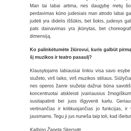
Man tai labai artima, nes daugybę metų šo
perdavimas kūno judesiais man atrodo labai gal
judėti yra didelis iššūkis, bet šokis, judesys g
pats dainavimas yra įkūnytas, bet choreogra
dimensiją.
Ko palinkėtumėte žiūrovui, kuris galbūt pirmą
šį muzikos ir teatro pasaulį?
Klausytojams labiausiai linkiu visa savo esybe p
siužeto, virš laiko, virš muzikos stiliaus. Siūlyči
nes operos žanre siužetai dažnai būna savotišk
koncentruotai atskleisti įvairiausius žmogišk
susitapatinti bei juos išgyventi kartu. Geriaus
vertinančias ir kritikuojančias jo funkcijas, i
jausmams. Tegu ji jus nuneša taip toli, kad išeitum
Kalbino Žaneta Skersytė