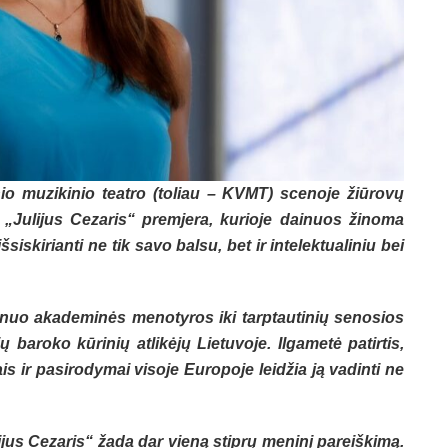
nio muzikinio teatro (toliau – KVMT) scenoje žiūrovų
s „Julijus Cezaris“ premjera, kurioje dainuos žinoma
iskirianti ne tik savo balsu, bet ir intelektualiniu bei
si nuo akademinės menotyros iki tarptautinių senosios
baroko kūrinių atlikėjų Lietuvoje. Ilgametė patirtis,
s ir pasirodymai visoje Europoje leidžia ją vadinti ne
jus Cezaris“ žada dar vieną stiprų meninį pareiškimą.