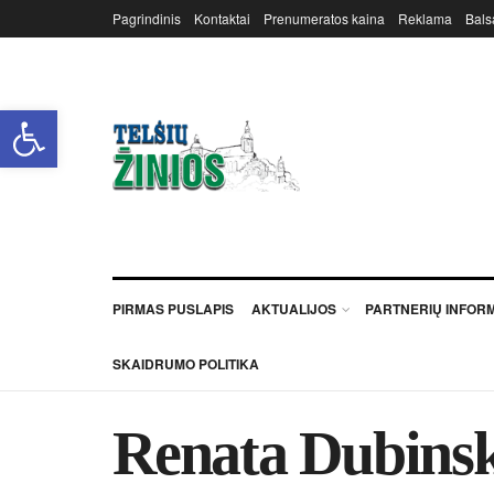
Pagrindinis
Kontaktai
Prenumeratos kaina
Reklama
Bals
Open toolbar
PIRMAS PUSLAPIS
AKTUALIJOS
PARTNERIŲ INFOR
SKAIDRUMO POLITIKA
Renata Dubinska