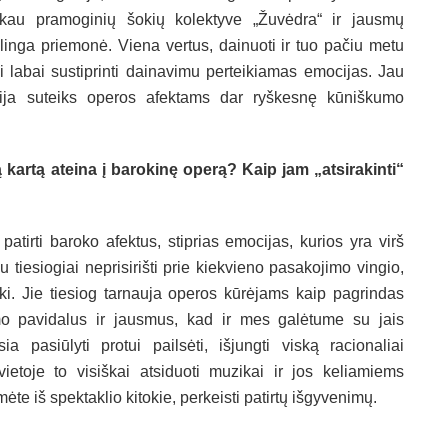
kau pramoginių šokių kolektyve „Žuvėdra“ ir jausmų
inga priemonė. Viena vertus, dainuoti ir tuo pačiu metu
ali labai sustiprinti dainavimu perteikiamas emocijas. Jau
fija suteiks operos afektams dar ryškesnę kūniškumo
 kartą ateina į barokinę operą? Kaip jam „atsirakinti“
atirti baroko afektus, stiprias emocijas, kurios yra virš
au tiesiogiai neprisirišti prie kiekvieno pasakojimo vingio,
i. Jie tiesiog tarnauja operos kūrėjams kaip pagrindas
umo pavidalus ir jausmus, kad ir mes galėtume su jais
ia pasiūlyti protui pailsėti, išjungti viską racionaliai
r vietoje to visiškai atsiduoti muzikai ir jos keliamiems
ėte iš spektaklio kitokie, perkeisti patirtų išgyvenimų.