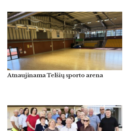
At­nau­ji­na­ma Tel­šių spor­to are­na