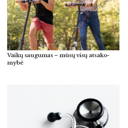
Vaikų sau­gu­mas – mūsų visų at­sa­ko­
mybė