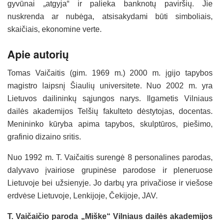
gyvūnai „atgyja“ ir palieka banknotų paviršių. Jie
nuskrenda ar nubėga, atsisakydami būti simboliais,
skaičiais, ekonomine verte.
Apie autorių
Tomas Vaičaitis (gim. 1969 m.) 2000 m. įgijo tapybos
magistro laipsnį Šiaulių universitete. Nuo 2002 m. yra
Lietuvos dailininkų sąjungos narys. Ilgametis Vilniaus
dailės akademijos Telšių fakulteto dėstytojas, docentas.
Menininko kūryba apima tapybos, skulptūros, piešimo,
grafinio dizaino sritis.
Nuo 1992 m. T. Vaičaitis surengė 8 personalines parodas,
dalyvavo įvairiose grupinėse parodose ir pleneruose
Lietuvoje bei užsienyje. Jo darbų yra privačiose ir viešose
erdvėse Lietuvoje, Lenkijoje, Čekijoje, JAV.
T. Vaičaičio paroda „Miške“ Vilniaus dailės akademijos