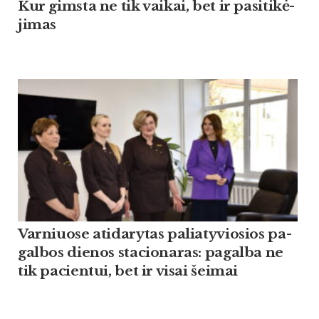
Kur gims­ta ne tik vai­kai, bet ir pa­si­ti­kė­
ji­mas
Var­niuo­se ati­da­ry­tas pa­lia­ty­vio­sios pa­
gal­bos die­nos sta­cio­na­ras: pa­gal­ba ne
tik pa­cien­tui, bet ir vi­sai šei­mai