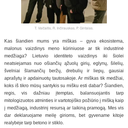
T. Vaičaitis, R. Inčirauskas, P. Gintalas.
Kas šiandien mums yra miškas – gyva ekosistema,
malonus vaizdinys meno kūriniuose ar tik industrinė
medžiaga? Lietuvio identiteto vaizdinys iki šiolei
neatsiejamas nuo ošiančių ąžuolų girių, eglynų, šilelių,
švelniai šlamančių beržų, drebulių ir liepų, gausiai
aprašytų ir apdainuotų tautosakoje. Ar miškas tik medžiai,
koks iš tikro mūsų santykis su mišku esti dabar? Šiandien,
regis, vis dažniau įtemptas, balansuojantis tarp
mitologizuotos atminties ir vartotojiško požiūrio į mišką kaip
į medžiagą, industrinį resursą ar laikiną pramogą. Mes vis
dar deklaruojame meilę girioms, bet gyvename kitoje
realybėje tarp betono ir stiklo.