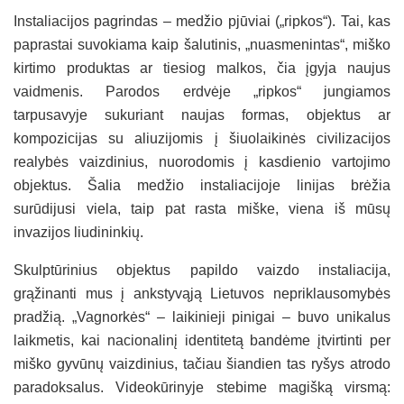
Instaliacijos pagrindas – medžio pjūviai („ripkos“). Tai, kas
paprastai suvokiama kaip šalutinis, „nuasmenintas“, miško
kirtimo produktas ar tiesiog malkos, čia įgyja naujus
vaidmenis. Parodos erdvėje „ripkos“ jungiamos
tarpusavyje sukuriant naujas formas, objektus ar
kompozicijas su aliuzijomis į šiuolaikinės civilizacijos
realybės vaizdinius, nuorodomis į kasdienio vartojimo
objektus. Šalia medžio instaliacijoje linijas brėžia
surūdijusi viela, taip pat rasta miške, viena iš mūsų
invazijos liudininkių.
Skulptūrinius objektus papildo vaizdo instaliacija,
grąžinanti mus į ankstyvąją Lietuvos nepriklausomybės
pradžią. „Vagnorkės“ – laikinieji pinigai – buvo unikalus
laikmetis, kai nacionalinį identitetą bandėme įtvirtinti per
miško gyvūnų vaizdinius, tačiau šiandien tas ryšys atrodo
paradoksalus. Videokūrinyje stebime magišką virsmą: