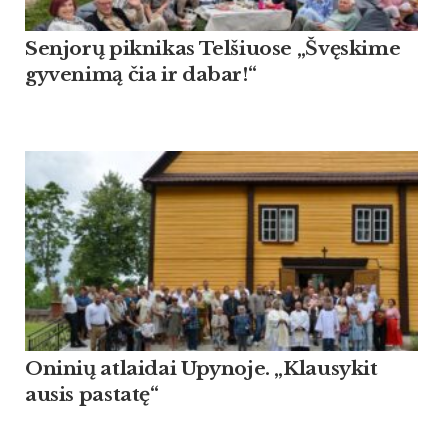
Sen­jorų pik­ni­kas Tel­šiuo­se „Švęski­me
gy­ve­nimą čia ir da­bar!“
Oninių atlaidai Upynoje. „Klausykit
ausis pastatę“