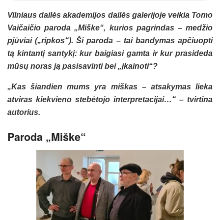
Vilniaus dailės akademijos dailės galerijoje veikia Tomo
Vaičaičio paroda „Miške“, kurios pagrindas – medžio
pjūviai („ripkos“). Ši paroda – tai bandymas apčiuopti
tą kintantį santykį: kur baigiasi gamta ir kur prasideda
mūsų noras ją pasisavinti bei „įkainoti“?
„Kas šiandien mums yra miškas – atsakymas lieka
atviras kiekvieno stebėtojo interpretacijai…“ – tvirtina
autorius.
Paroda „Miške“