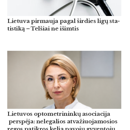
Lie­tu­va pir­mau­ja pagal šir­dies ligų sta­
tis­ti­ką – Tel­šiai ne išim­tis
Lietuvos optometrininkų asociacija
perspėja: nelegalios atvažiuojamosios
regos patikros kelia pavojų gyventojų