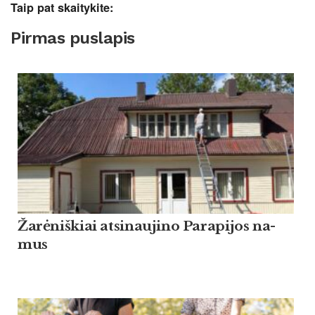
Taip pat skaitykite:
Pirmas puslapis
Žarė­niš­kiai at­si­nau­ji­no Pa­ra­pi­jos na­
mus