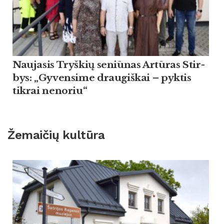
Nau­ja­sis Tryš­kių se­niū­nas Artū­ras Stir­
bys: „Gy­ven­si­me drau­giš­kai – pyk­tis
tik­rai ne­no­riu“
Žemaičių kultūra