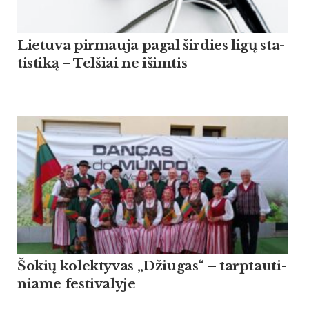
Lie­tu­va pir­mau­ja pagal šir­dies ligų sta­
tis­ti­ką – Tel­šiai ne išim­tis
Šo­kių ko­lek­ty­vas „Džiu­gas“ – tarp­tau­ti­
nia­me fes­ti­va­ly­je