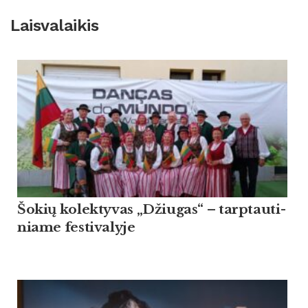
Laisvalaikis
Šo­kių ko­lek­ty­vas „Džiu­gas“ – tarp­tau­ti­
nia­me fes­ti­va­ly­je