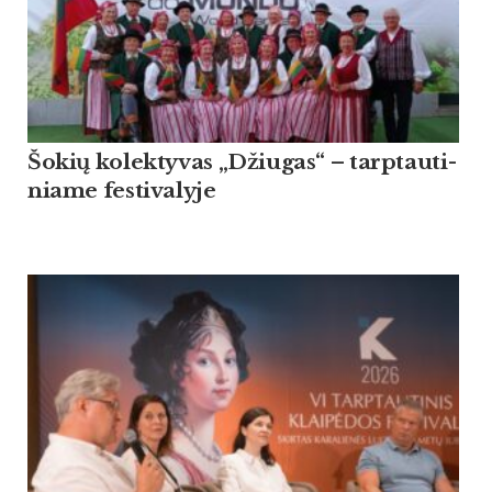
Šo­kių ko­lek­ty­vas „Džiu­gas“ – tarp­tau­ti­
nia­me fes­ti­va­ly­je