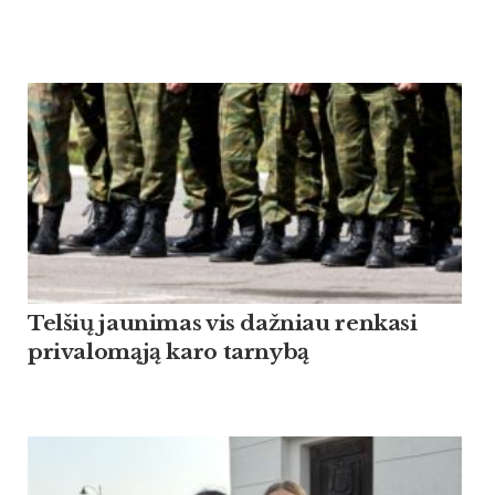
Tel­šių jau­ni­mas vis daž­niau ren­ka­si
pri­va­lomąją ka­ro tar­nybą