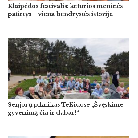
Klaipėdos festivalis: keturios meninės
patirtys – viena bendrystės istorija
Sen­jorų pik­ni­kas Tel­šiuo­se „Švęski­me
gy­ve­nimą čia ir da­bar!“