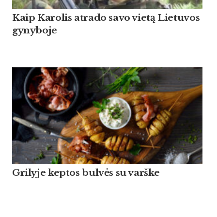
Kaip Ka­ro­lis at­ra­do sa­vo vietą Lie­tu­vos
gy­ny­bo­je
Grilyje keptos bulvės su varške