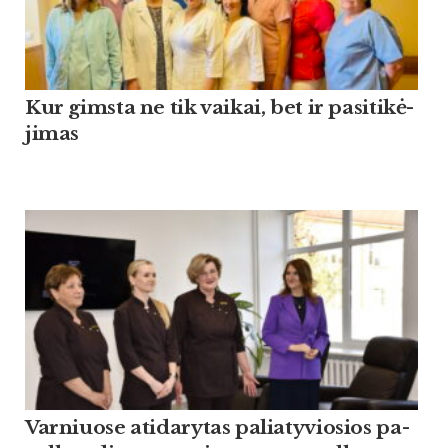
Kur gims­ta ne tik vai­kai, bet ir pa­si­ti­kė­
ji­mas
Var­niuo­se ati­da­ry­tas pa­lia­ty­vio­sios pa­