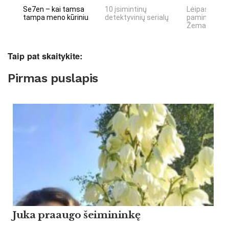
Se7en – kai tamsa
10 įsimintinų
Lėipas 13 d.
tampa meno kūriniu
detektyvinių serialų
paminiejuom
Žemaitiu tau
Taip pat skaitykite:
Pirmas puslapis
Ju­ka praau­go šei­mi­ninkę