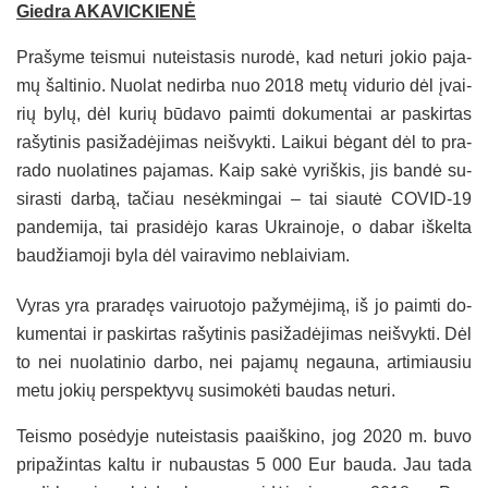
Gied­ra AKA­VIC­KIE­NĖ
Pra­šy­me teis­mui nu­teis­ta­sis nu­ro­dė, kad ne­tu­ri jo­kio pa­ja­
mų šal­ti­nio. Nuo­lat ne­dir­ba nuo 2018 me­tų vi­du­rio dėl įvai­
rių by­lų, dėl ku­rių bū­da­vo paim­ti do­ku­men­tai ar pa­skir­tas
ra­šy­ti­nis pa­si­ža­dė­ji­mas neiš­vyk­ti. Lai­kui bė­gant dėl to pra­
ra­do nuo­la­ti­nes pa­ja­mas. Kaip sa­kė vy­riš­kis, jis ban­dė su­
si­ras­ti dar­bą, ta­čiau ne­sėk­min­gai – tai siau­tė CO­VID-19
pan­de­mi­ja, tai pra­si­dė­jo ka­ras Uk­rai­no­je, o da­bar iš­kel­ta
bau­džia­mo­ji by­la dėl vai­ra­vi­mo ne­blai­viam.
Vy­ras yra pra­ra­dęs vai­ruo­to­jo pa­žy­mė­ji­mą, iš jo paim­ti do­
ku­men­tai ir pa­skir­tas ra­šy­ti­nis pa­si­ža­dė­ji­mas neiš­vyk­ti. Dėl
to nei nuo­la­ti­nio dar­bo, nei pa­ja­mų ne­gau­na, ar­ti­miau­siu
me­tu jo­kių per­spek­ty­vų su­si­mo­kė­ti bau­das ne­tu­ri.
Teis­mo po­sė­dy­je nu­teis­ta­sis paaiš­ki­no, jog 2020 m. bu­vo
pri­pa­žin­tas kal­tu ir nu­baus­tas 5 000 Eur bau­da. Jau ta­da