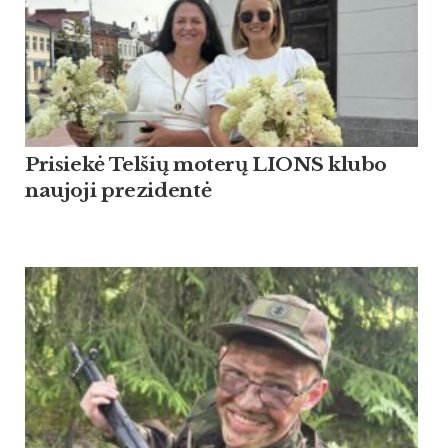
Pri­siekė Tel­šių mo­terų LIONS klu­bo
nau­jo­ji pre­zi­dentė