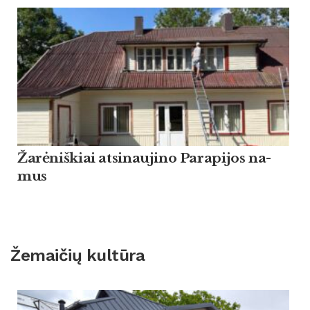
Žarė­niš­kiai at­si­nau­ji­no Pa­ra­pi­jos na­
mus
Žemaičių kultūra