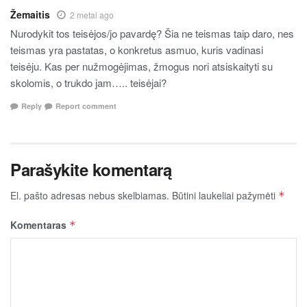
Žemaitis
2 metai ago
Nurodykit tos teisėjos/jo pavardę? Šia ne teismas taip daro, nes
teismas yra pastatas, o konkretus asmuo, kuris vadinasi
teisėju. Kas per nužmogėjimas, žmogus nori atsiskaityti su
skolomis, o trukdo jam….. teisėjai?
Reply
Report comment
Parašykite komentarą
El. pašto adresas nebus skelbiamas.
Būtini laukeliai pažymėti
*
Komentaras
*