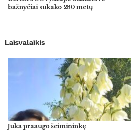
bažnyčiai sukako 280 metų
Laisvalaikis
Ju­ka praau­go šei­mi­ninkę