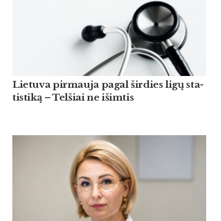
Lie­tu­va pir­mau­ja pagal šir­dies ligų sta­
tis­ti­ką – Tel­šiai ne išim­tis