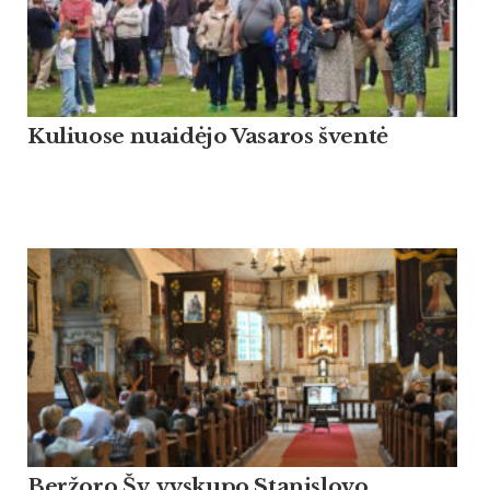
Kuliuose nuaidėjo Vasaros šventė
Beržoro Šv. vyskupo Stanislovo