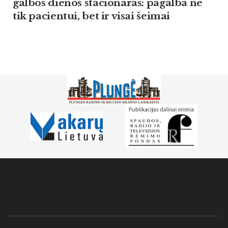
gal­bos die­nos sta­cio­na­ras: pa­gal­ba ne
tik pa­cien­tui, bet ir vi­sai šei­mai