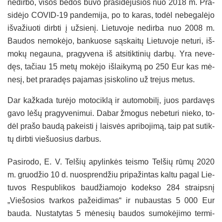
ne­dir­bo, vi­sos bė­dos bu­vo pra­si­dė­ju­sios nuo 2018 m. Pra­
si­dė­jo CO­VID-19 pan­de­mi­ja, po to ka­ras, to­dėl ne­be­ga­lė­jo
iš­va­žiuo­ti dirb­ti į už­sie­nį. Lie­tu­vo­je ne­dir­ba nuo 2008 m.
Bau­dos ne­mo­kė­jo, ban­kuo­se są­skai­tų Lie­tu­vo­je ne­tu­ri, iš­
mo­kų ne­gau­na, pra­gy­ve­na iš at­si­tik­ti­nių dar­bų. Yra ne­ve­
dęs, ta­čiau 15 me­tų mo­kė­jo iš­lai­ky­mą po 250 Eur kas mė­
ne­sį, bet pra­ra­dęs pa­ja­mas įsi­sko­li­no už tre­jus me­tus.
Dar kaž­ka­da tu­rė­jo mo­to­cik­lą ir au­to­mo­bi­lį, juos par­da­vęs
ga­vo lė­šų pra­gy­ve­ni­mui. Da­bar žmo­gus ne­be­tu­ri nie­ko, to­
dėl pra­šo bau­dą pa­keis­ti į lais­vės ap­ri­bo­ji­mą, taip pat su­tik­
tų dirb­ti vie­šuo­sius dar­bus.
Pa­si­ro­do, E. V. Tel­šių apy­lin­kės teis­mo Tel­šių rū­mų 2020
m. gruo­džio 10 d. nuo­spren­džiu pri­pa­žin­tas kal­tu pa­gal Lie­
tu­vos Res­pub­li­kos bau­džia­mo­jo ko­dek­so 284 straips­nį
„Vie­šo­sios tvar­kos pa­žei­di­mas“ ir nu­baus­tas 5 000 Eur
bau­da. Nus­ta­ty­tas 5 mė­ne­sių bau­dos su­mo­kė­ji­mo ter­mi­