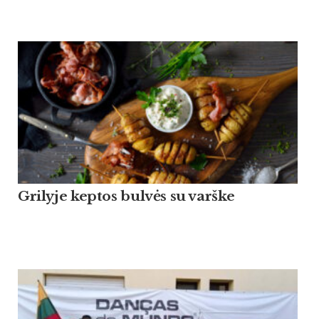
Grilyje keptos bulvės su varške