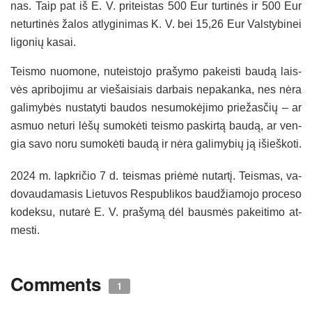
nas. Taip pat iš E. V. pri­teis­tas 500 Eur tur­ti­nės ir 500 Eur
ne­tur­ti­nės ža­los at­ly­gi­ni­mas K. V. bei 15,26 Eur Vals­ty­bi­nei
li­go­nių ka­sai.
Teis­mo nuo­mo­ne, nu­teis­to­jo pra­šy­mo pa­keis­ti bau­dą lais­
vės ap­ri­bo­ji­mu ar vie­šai­siais dar­bais ne­pa­kan­ka, nes nė­ra
ga­li­my­bės nu­sta­ty­ti bau­dos ne­su­mo­kė­ji­mo prie­žas­čių – ar
as­muo ne­tu­ri lė­šų su­mo­kė­ti teis­mo pa­skir­tą bau­dą, ar ven­
gia sa­vo no­ru su­mo­kė­ti bau­dą ir nė­ra ga­li­my­bių ją išieš­ko­ti.
2024 m. lapk­ri­čio 7 d. teis­mas priė­mė nu­tar­tį. Teis­mas, va­
do­vau­da­ma­sis Lie­tu­vos Res­pub­li­kos bau­džia­mo­jo pro­ce­so
ko­dek­su, nu­ta­rė E. V. pra­šy­mą dėl baus­mės pa­kei­ti­mo at­
mes­ti.
Comments
1