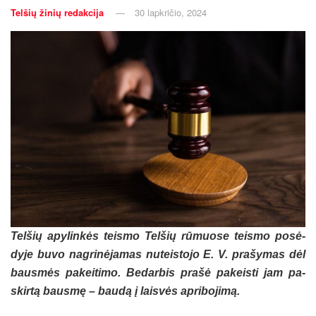
Telšių žinių redakcija
30 lapkričio, 2024
Tel­šių apy­lin­kės teis­mo Tel­šių rū­muo­se teis­mo po­sė­
dy­je bu­vo nag­ri­nė­ja­mas nu­teis­to­jo E. V. pra­šy­mas dėl
baus­mės pa­kei­ti­mo. Be­dar­bis pra­šė pa­keis­ti jam pa­
skir­tą baus­mę – bau­dą į lais­vės ap­ri­bo­ji­mą.