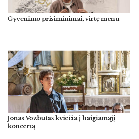
Gyvenimo prisiminimai, virtę menu
Jonas Vozbutas kviečia į baigiamąjį
koncertą