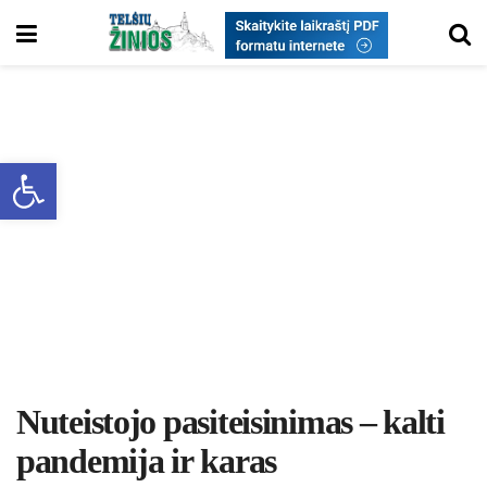
Open toolbar
Nu­teis­to­jo pa­si­tei­si­ni­mas – kal­ti
pan­de­mi­ja ir ka­ras