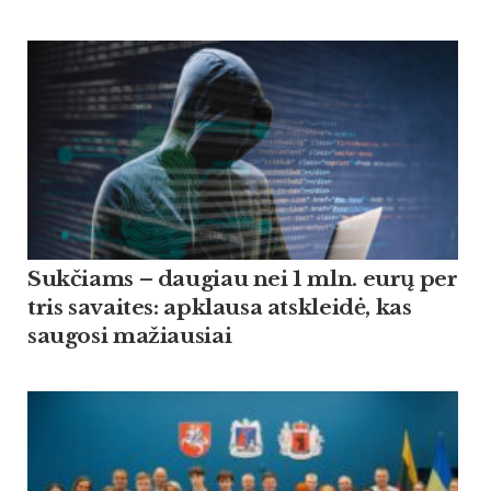
Suk­čiams – dau­giau nei 1 mln. eurų per
tris sa­vai­tes: ap­klau­sa at­skleidė, kas
sau­go­si ma­žiau­siai