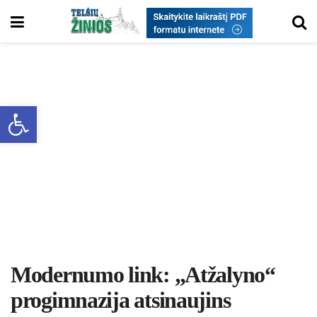
Open toolbar
Mo­der­nu­mo link: „At­ža­ly­no“
pro­gim­na­zi­ja at­si­nau­jins