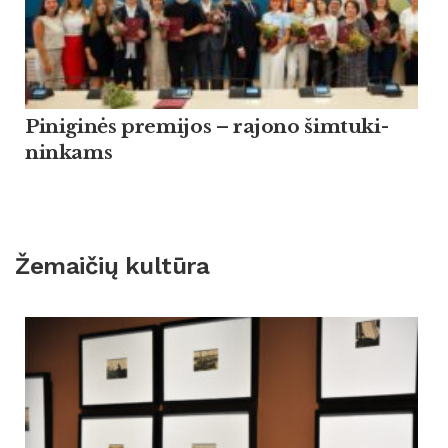
Pi­ni­ginės pre­mi­jos – ra­jo­no šim­tu­ki­
nin­kams
Žemaičių kultūra