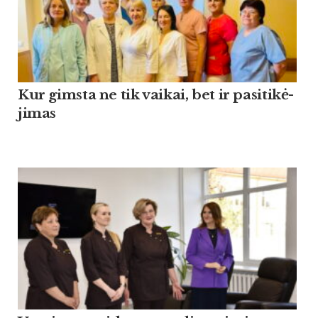
Kur gims­ta ne tik vai­kai, bet ir pa­si­ti­kė­
ji­mas