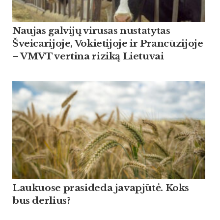
Naujas galvijų virusas nustatytas
Šveicarijoje, Vokietijoje ir Prancūzijoje
– VMVT vertina riziką Lietuvai
Lau­kuo­se pra­si­de­da ja­vapjūtė. Koks
bus der­lius?