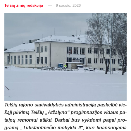
Telšių žinių redakcija
9 sausio, 2026
Tel­šių ra­jo­no sa­vi­val­dy­bės ad­mi­nist­ra­ci­ja pa­skel­bė vie­
šą­jį pir­ki­mą Tel­šių „At­ža­ly­no“ pro­gim­na­zi­jos vi­daus pa­
tal­pų re­mon­tui at­lik­ti. Dar­bai bus vyk­do­mi pa­gal pro­
gra­mą „Tūks­tant­me­čio mo­kyk­la II“, ku­ri fi­nan­suo­ja­ma