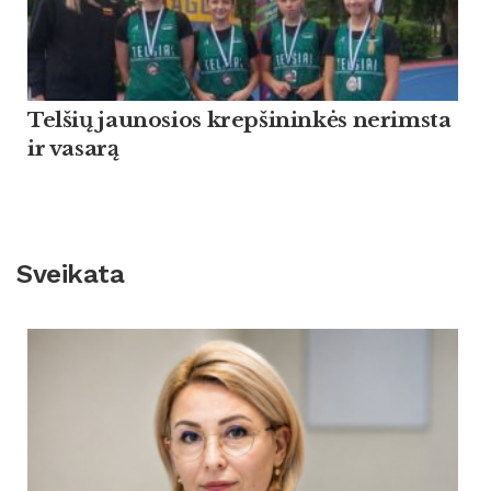
Tel­šių jau­no­sios krep­ši­ninkės ne­rims­ta
ir va­sarą
Sveikata