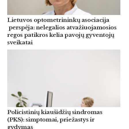
Lietuvos optometrininkų asociacija
perspėja: nelegalios atvažiuojamosios
regos patikros kelia pavojų gyventojų
sveikatai
Policistinių kiaušidžių sindromas
(PKS): simptomai, priežastys ir
gydymas