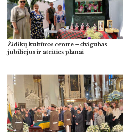
Židikų kultūros centre – dvigubas
jubiliejus ir ateities planai