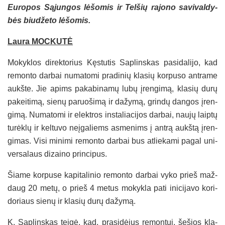
Eu­ro­pos Są­jun­gos lė­šo­mis ir Tel­šių ra­jo­no sa­vi­val­dy­
bės biu­dže­to lė­šo­mis.
Lau­ra MOC­KU­TĖ
Mo­kyk­los di­rek­to­rius Kęs­tu­tis Sap­lins­kas pa­si­da­li­jo, kad
re­mon­to dar­bai nu­ma­to­mi pra­di­nių kla­sių kor­pu­so ant­ra­me
aukš­te. Jie apims pa­ka­bi­na­mų lu­bų įren­gi­mą, kla­sių du­rų
pa­kei­ti­mą, sie­nų pa­ruo­ši­mą ir da­žy­mą, grin­dų dan­gos įren­
gi­mą. Nu­ma­to­mi ir elekt­ros ins­ta­lia­ci­jos dar­bai, nau­jų laip­tų
tu­rėk­lų ir kel­tu­vo neį­ga­liems as­me­nims į ant­rą aukš­tą įren­
gi­mas. Vi­si mi­ni­mi re­mon­to dar­bai bus at­lie­ka­mi pa­gal uni­
ver­sa­laus di­zai­no prin­ci­pus.
Šia­me kor­pu­se ka­pi­ta­li­nio re­mon­to dar­bai vy­ko prieš maž­
daug 20 me­tų, o prieš 4 me­tus mo­kyk­la pa­ti ini­ci­ja­vo ko­ri­
do­riaus sie­nų ir kla­sių du­rų da­žy­mą.
K. Sap­lins­kas tei­gė, kad, pra­si­dė­jus re­mon­tui, še­šios kla­