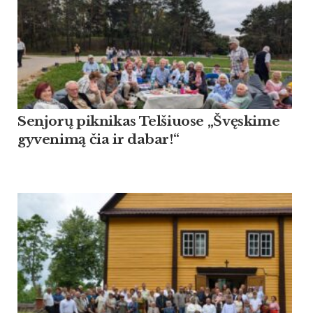
Sen­jorų pik­ni­kas Tel­šiuo­se „Švęski­me
gy­ve­nimą čia ir da­bar!“