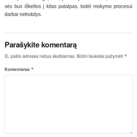
sės bus iš­kel­tos į ki­tas pa­tal­pas, to­dėl mo­ky­mo pro­ce­sui
dar­bai ne­truk­dys.
Parašykite komentarą
El. pašto adresas nebus skelbiamas.
Būtini laukeliai pažymėti
*
Komentaras
*