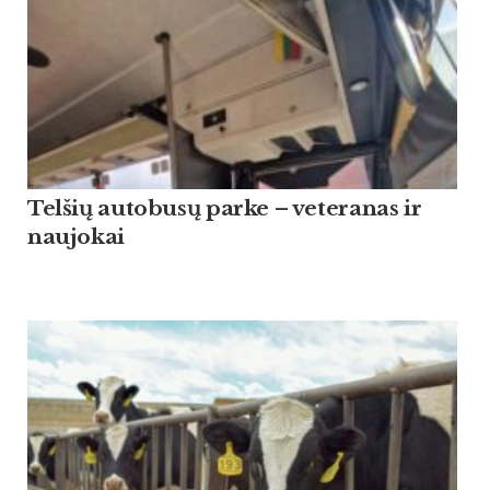
Tel­šių au­to­busų par­ke – ve­te­ra­nas ir
nau­jo­kai