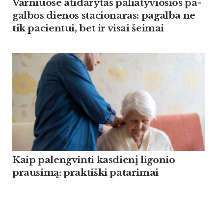
Var­niuo­se ati­da­ry­tas pa­lia­ty­vio­sios pa­
gal­bos die­nos sta­cio­na­ras: pa­gal­ba ne
tik pa­cien­tui, bet ir vi­sai šei­mai
Kaip palengvinti kasdienį ligonio
prausimą: praktiški patarimai