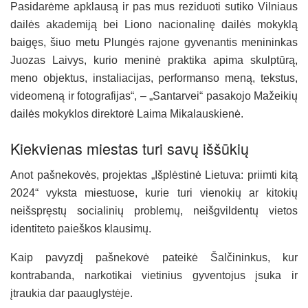
Pasidarėme apklausą ir pas mus reziduoti sutiko Vilniaus
dailės akademiją bei Liono nacionalinę dailės mokyklą
baigęs, šiuo metu Plungės rajone gyvenantis menininkas
Juozas Laivys, kurio meninė praktika apima skulptūrą,
meno objektus, instaliacijas, performanso meną, tekstus,
videomeną ir fotografijas“, – „Santarvei“ pasakojo Mažeikių
dailės mokyklos direktorė Laima Mikalauskienė.
Kiekvienas miestas turi savų iššūkių
Anot pašnekovės, projektas „Išplėstinė Lietuva: priimti kitą
2024“ vyksta miestuose, kurie turi vienokių ar kitokių
neišspręstų socialinių problemų, neišgvildentų vietos
identiteto paieškos klausimų.
Kaip pavyzdį pašnekovė pateikė Šalčininkus, kur
kontrabanda, narkotikai vietinius gyventojus įsuka ir
įtraukia dar paauglystėje.