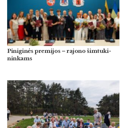
Pi­ni­ginės pre­mi­jos – ra­jo­no šim­tu­ki­
nin­kams