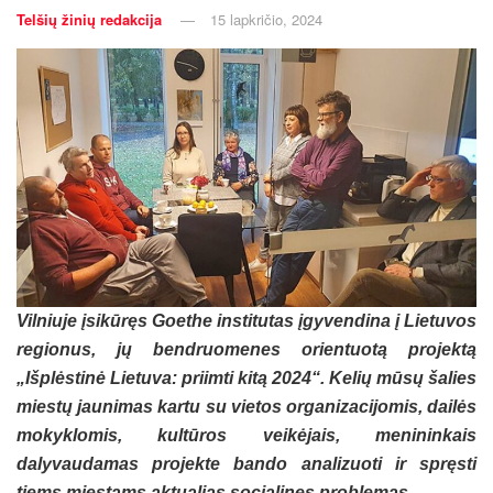
Telšių žinių redakcija
15 lapkričio, 2024
Vilniuje įsikūręs Goethe institutas įgyvendina į Lietuvos
regionus, jų bendruomenes orientuotą projektą
„Išplėstinė Lietuva: priimti kitą 2024“. Kelių mūsų šalies
miestų jaunimas kartu su vietos organizacijomis, dailės
mokyklomis, kultūros veikėjais, menininkais
dalyvaudamas projekte bando analizuoti ir spręsti
tiems miestams aktualias socialines problemas.