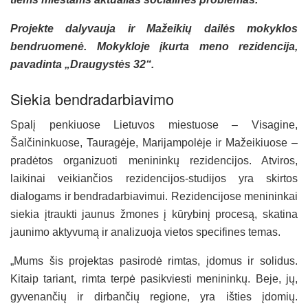
Projekte dalyvauja ir Mažeikių dailės mokyklos
bendruomenė. Mokykloje įkurta meno rezidencija,
pavadinta „Draugystės 32“.
Siekia bendradarbiavimo
Spalį penkiuose Lietuvos miestuose – Visagine,
Šalčininkuose, Tauragėje, Marijampolėje ir Mažeikiuose –
pradėtos organizuoti menininkų rezidencijos. Atviros,
laikinai veikiančios rezidencijos-studijos yra skirtos
dialogams ir bendradarbiavimui. Rezidencijose menininkai
siekia įtraukti jaunus žmones į kūrybinį procesą, skatina
jaunimo aktyvumą ir analizuoja vietos specifines temas.
„Mums šis projektas pasirodė rimtas, įdomus ir solidus.
Kitaip tariant, rimta terpė pasikviesti menininkų. Beje, jų,
gyvenančių ir dirbančių regione, yra išties įdomių.