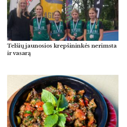
Tel­šių jau­no­sios krep­ši­ninkės ne­rims­ta
ir va­sarą