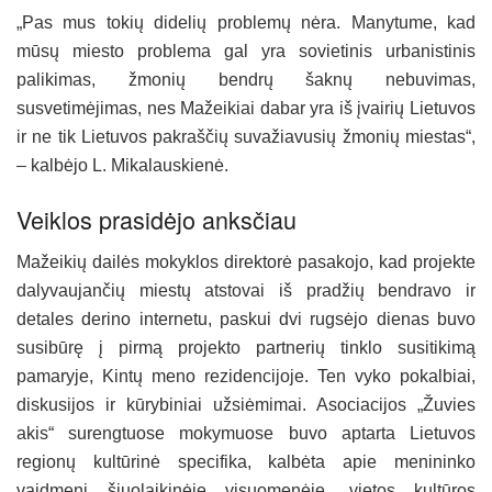
„Pas mus tokių didelių problemų nėra. Manytume, kad
mūsų miesto problema gal yra sovietinis urbanistinis
palikimas, žmonių bendrų šaknų nebuvimas,
susvetimėjimas, nes Mažeikiai dabar yra iš įvairių Lietuvos
ir ne tik Lietuvos pakraščių suvažiavusių žmonių miestas“,
– kalbėjo L. Mikalauskienė.
Veiklos prasidėjo anksčiau
Mažeikių dailės mokyklos direktorė pasakojo, kad projekte
dalyvaujančių miestų atstovai iš pradžių bendravo ir
detales derino internetu, paskui dvi rugsėjo dienas buvo
susibūrę į pirmą projekto partnerių tinklo susitikimą
pamaryje, Kintų meno rezidencijoje. Ten vyko pokalbiai,
diskusijos ir kūrybiniai užsiėmimai. Asociacijos „Žuvies
akis“ surengtuose mokymuose buvo aptarta Lietuvos
regionų kultūrinė specifika, kalbėta apie menininko
vaidmenį šiuolaikinėje visuomenėje, vietos kultūros