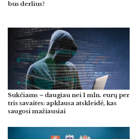
bus der­lius?
Suk­čiams – dau­giau nei 1 mln. eurų per
tris sa­vai­tes: ap­klau­sa at­skleidė, kas
sau­go­si ma­žiau­siai