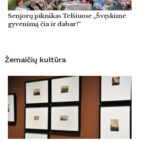
Sen­jorų pik­ni­kas Tel­šiuo­se „Švęski­me
gy­ve­nimą čia ir da­bar!“
Žemaičių kultūra