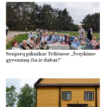
Sen­jorų pik­ni­kas Tel­šiuo­se „Švęski­me
gy­ve­nimą čia ir da­bar!“