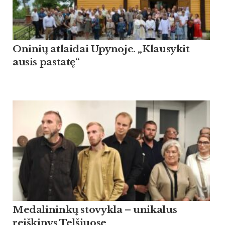
Oninių atlaidai Upynoje. „Klausykit
ausis pastatę“
Medalininkų stovykla – unikalus
reiškinys Telšiuose