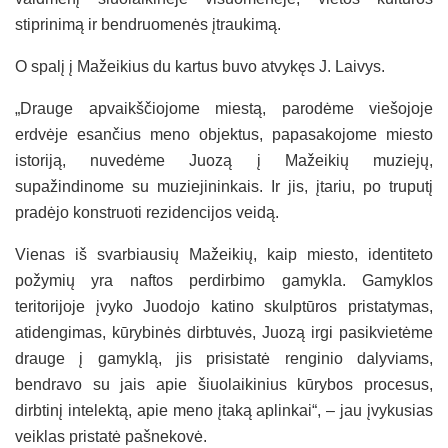
stiprinimą ir bendruomenės įtraukimą.
O spalį į Mažeikius du kartus buvo atvykęs J. Laivys.
„Drauge apvaikščiojome miestą, parodėme viešojoje
erdvėje esančius meno objektus, papasakojome miesto
istoriją, nuvedėme Juozą į Mažeikių muziejų,
supažindinome su muziejininkais. Ir jis, įtariu, po truputį
pradėjo konstruoti rezidencijos veidą.
Vienas iš svarbiausių Mažeikių, kaip miesto, identiteto
požymių yra naftos perdirbimo gamykla. Gamyklos
teritorijoje įvyko Juodojo katino skulptūros pristatymas,
atidengimas, kūrybinės dirbtuvės, Juozą irgi pasikvietėme
drauge į gamyklą, jis prisistatė renginio dalyviams,
bendravo su jais apie šiuolaikinius kūrybos procesus,
dirbtinį intelektą, apie meno įtaką aplinkai“, – jau įvykusias
veiklas pristatė pašnekovė.