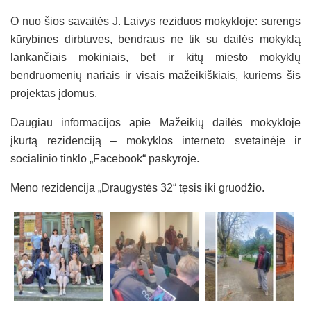
O nuo šios savaitės J. Laivys reziduos mokykloje: surengs
kūrybines dirbtuves, bendraus ne tik su dailės mokyklą
lankančiais mokiniais, bet ir kitų miesto mokyklų
bendruomenių nariais ir visais mažeikiškiais, kuriems šis
projektas įdomus.
Daugiau informacijos apie Mažeikių dailės mokykloje
įkurtą rezidenciją – mokyklos interneto svetainėje ir
socialinio tinklo „Facebook“ paskyroje.
Meno rezidencija „Draugystės 32“ tęsis iki gruodžio.