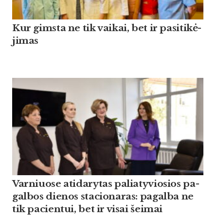
Kur gims­ta ne tik vai­kai, bet ir pa­si­ti­kė­
ji­mas
Var­niuo­se ati­da­ry­tas pa­lia­ty­vio­sios pa­
gal­bos die­nos sta­cio­na­ras: pa­gal­ba ne
tik pa­cien­tui, bet ir vi­sai šei­mai