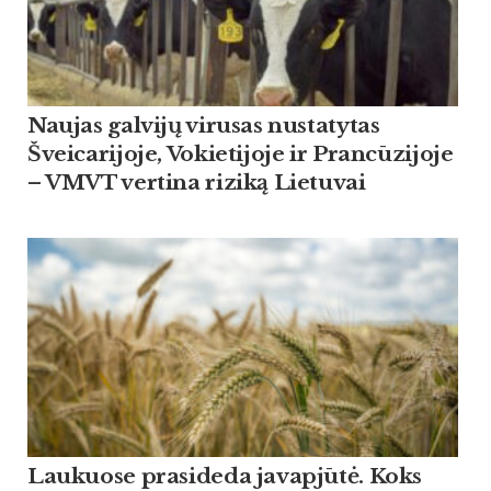
Naujas galvijų virusas nustatytas
Šveicarijoje, Vokietijoje ir Prancūzijoje
– VMVT vertina riziką Lietuvai
Lau­kuo­se pra­si­de­da ja­vapjūtė. Koks