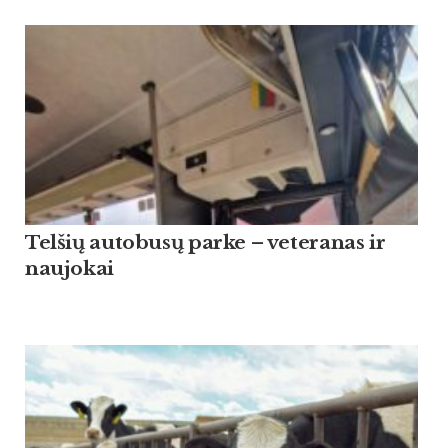
Tel­šių au­to­busų par­ke – ve­te­ra­nas ir
nau­jo­kai