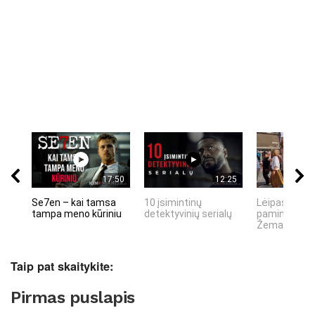
17:50
12:25
Se7en – kai tamsa
10 įsimintinų
Lėipas 13 d.
tampa meno kūriniu
detektyvinių serialų
paminiejuom
Žemaitiu tau
Taip pat skaitykite:
Pirmas puslapis