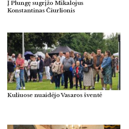
Į Plungę sugrįžo Mikalojus
Konstantinas Čiurlionis
Kuliuose nuaidėjo Vasaros šventė