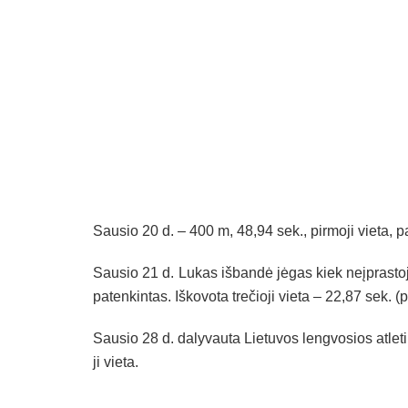
Sau­sio 20 d. – 400 m, 48,94 sek., pir­mo­ji vie­ta, pa­ge
Sau­sio 21 d. Lu­kas iš­ban­dė jė­gas kiek neįp­ras­to­j
pa­ten­kin­tas. Iš­ko­vo­ta tre­čio­ji vie­ta – 22,87 sek. (p
Sau­sio 28 d. da­ly­vau­ta Lie­tu­vos leng­vo­sios at­le­ti
ji vie­ta.