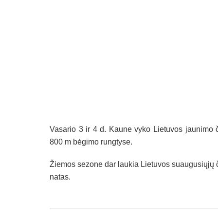
Va­sa­rio 3 ir 4 d. Kau­ne vy­ko Lie­tu­vos jau­ni­m
800 m bė­gi­mo rung­ty­se.
Žie­mos se­zo­ne dar lau­kia Lie­tu­vos suau­gu­sių­jų č
na­tas.