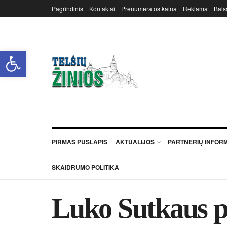
Pagrindinis
Kontaktai
Prenumeratos kaina
Reklama
Bals
Open toolbar
PIRMAS PUSLAPIS
AKTUALIJOS
PARTNERIŲ INFOR
SKAIDRUMO POLITIKA
Lu­ko Sut­kaus pe