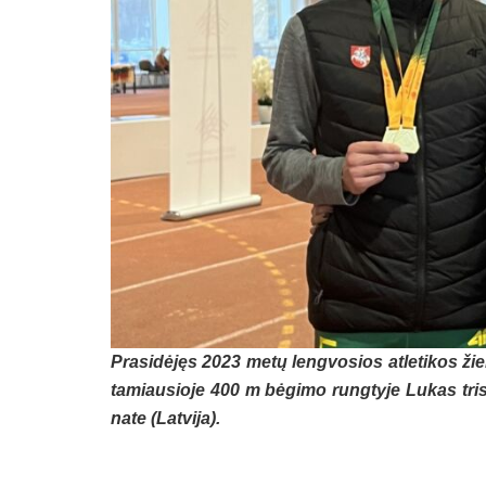
Pra­si­dė­jęs 2023 me­tų leng­vo­sios at­le­ti­kos ž
ta­miau­sio­je 400 m bė­gi­mo rung­ty­je Lu­kas tri
na­te (Lat­vi­ja).