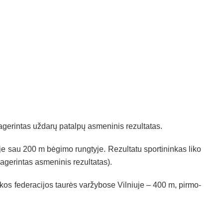
­rin­tas už­da­rų pa­tal­pų as­me­ni­nis re­zul­ta­tas.
e sau 200 m bė­gi­mo rung­ty­je. Re­zul­ta­tu spor­ti­nin­kas li­ko
a­ge­rin­tas as­me­ni­nis re­zul­ta­tas).
­kos fe­de­ra­ci­jos tau­rės var­žy­bo­se Vil­niu­je – 400 m, pir­mo­