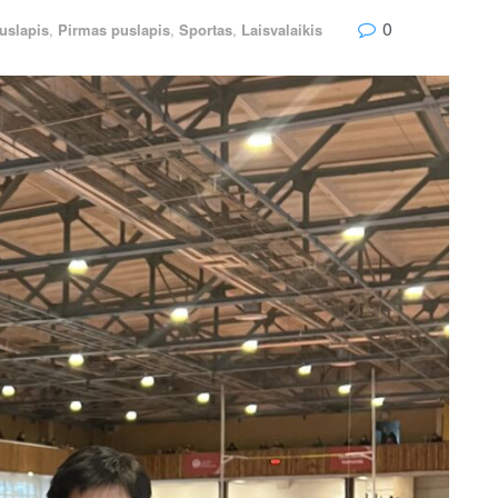
0
uslapis
,
Pirmas puslapis
,
Sportas
,
Laisvalaikis