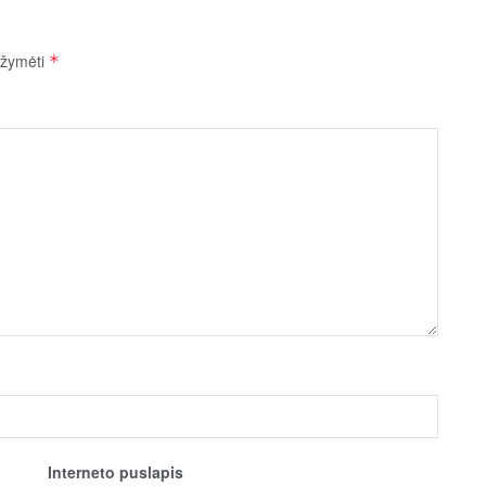
pažymėti
*
Interneto puslapis