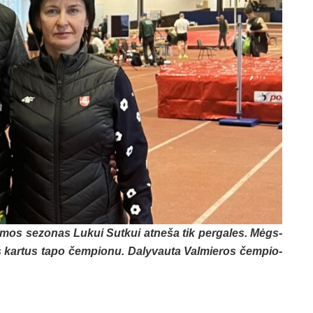
ie­mos se­zo­nas Lu­kui Sut­kui at­ne­ša tik per­ga­les. Mėgs­
s kar­tus ta­po čem­pio­nu. Da­ly­vau­ta Val­mie­ros čem­pio­