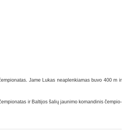
o čem­pio­na­tas. Ja­me Lu­kas neap­len­kia­mas bu­vo 400 m ir
em­pio­na­tas ir Bal­ti­jos ša­lių jau­ni­mo ko­man­di­nis čem­pio­