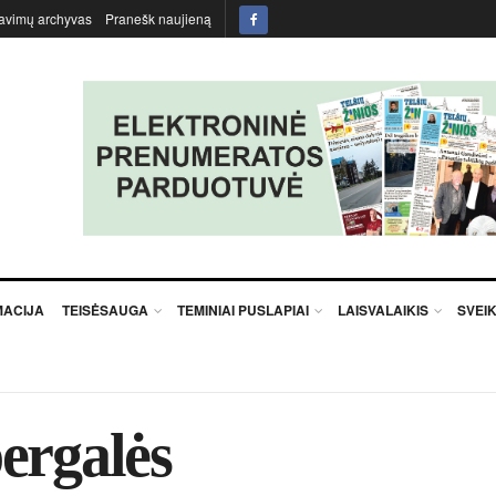
avimų archyvas
Pranešk naujieną
MACIJA
TEISĖSAUGA
TEMINIAI PUSLAPIAI
LAISVALAIKIS
SVEI
r­ga­lės