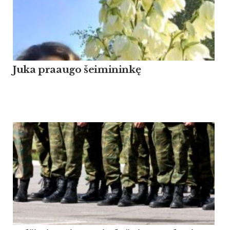
Ju­ka praau­go šei­mi­ninkę