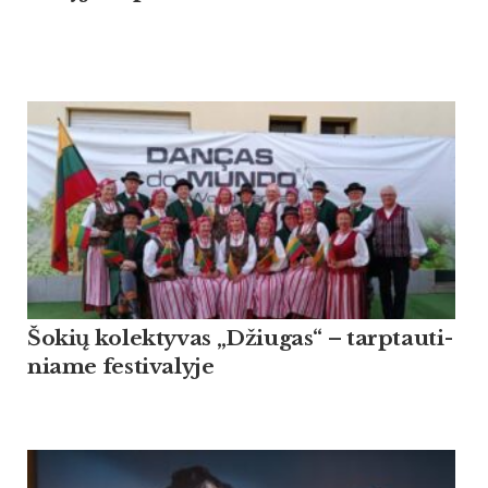
Šo­kių ko­lek­ty­vas „Džiu­gas“ – tarp­tau­ti­
nia­me fes­ti­va­ly­je