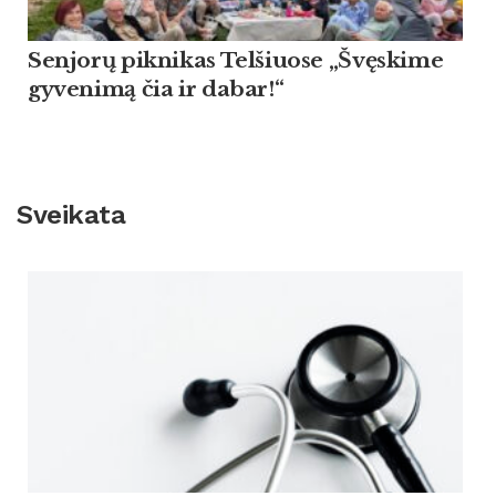
Sen­jorų pik­ni­kas Tel­šiuo­se „Švęski­me
gy­ve­nimą čia ir da­bar!“
Sveikata