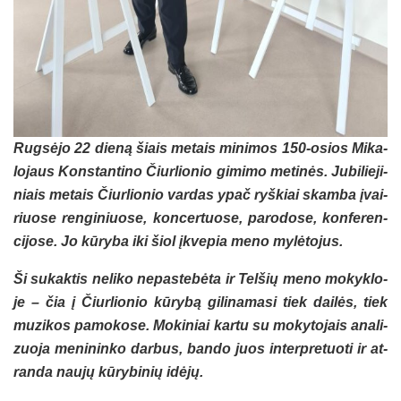
Rug­sė­jo 22 die­ną šiais me­tais mi­ni­mos 150-osios Mi­ka­
lo­jaus Kons­tan­ti­no Čiur­lio­nio gi­mi­mo me­ti­nės. Ju­bi­lie­ji­
niais me­tais Čiur­lio­nio var­das ypač ryš­kiai skam­ba įvai­
riuo­se ren­gi­niuo­se, kon­cer­tuo­se, pa­ro­do­se, kon­fe­ren­
ci­jo­se. Jo kū­ry­ba iki šiol įkve­pia me­no my­lė­to­jus.
Ši su­kak­tis ne­li­ko ne­pas­te­bė­ta ir Tel­šių me­no mo­kyk­lo­
je – čia į Čiur­lio­nio kū­ry­bą gi­li­na­ma­si tiek dai­lės, tiek
mu­zi­kos pa­mo­ko­se. Mo­ki­niai kar­tu su mo­ky­to­jais ana­li­
zuo­ja me­ni­nin­ko dar­bus, ban­do juos in­terp­re­tuo­ti ir at­
ran­da nau­jų kū­ry­bi­nių idė­jų.