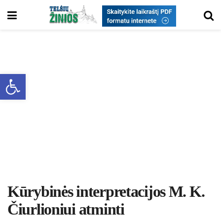
Open toolbar
Kū­ry­bi­nės in­terp­re­ta­ci­jos M. K.
Čiur­lio­niui at­min­ti