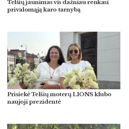
Tel­šių jau­ni­mas vis daž­niau ren­ka­si
pri­va­lomąją ka­ro tar­nybą
Pri­siekė Tel­šių mo­terų LIONS klu­bo
nau­jo­ji pre­zi­dentė