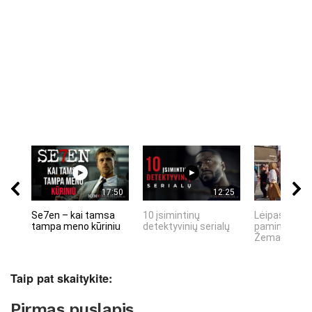
17:50
12:25
Se7en – kai tamsa
10 įsimintinų
Lėipas 13 d.
tampa meno kūriniu
detektyvinių serialų
paminiejuom
Žemaitiu tau
Taip pat skaitykite:
Pirmas puslapis