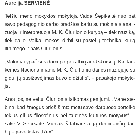
Au­re­li­ja SER­VIE­NĖ
Tel­šių me­no mo­kyk­los mo­ky­to­ja Vai­da Še­pi­kai­tė nuo pat
sa­vo pe­da­go­gi­nio dar­bo pra­džios kar­tu su mo­ki­niais ana­li­
zuo­ja ir in­terp­re­tuo­ja M. K. Čiur­lio­nio kū­ry­bą – tiek mu­zi­ką,
tiek dai­lę. Vai­kai mo­ko­si dirb­ti su pa­ste­lių tech­ni­ka, ku­rią
itin mė­go ir pa­ts Čiur­lio­nis.
„Mo­ki­niai ypač su­si­do­mi po po­kal­bių ar eks­kur­si­jų. Kai lan­
kė­mės Na­cio­na­li­nia­me M. K. Čiur­lio­nio dai­lės mu­zie­ju­je su
gi­du, jų su­si­ža­vė­ji­mas bu­vo di­džiu­lis“, – pa­sa­ko­jo mo­ky­to­
ja.
Anot jos, ne vel­tui Čiur­lio­nis lai­ko­mas ge­ni­ju­mi. „Ma­ne ste­
bi­na, kad žmo­gus prieš šim­tą me­tų sa­vo dar­buo­se per­tei­kė
to­kius gi­lius fi­lo­so­fi­nius bei tau­ti­nės kul­tū­ros mo­ty­vus“, –
sa­kė V. Še­pi­kai­tė. Vie­nas iš la­biau­siai ją do­mi­nan­čių dar­
bų – pa­veiks­las „Rex“.