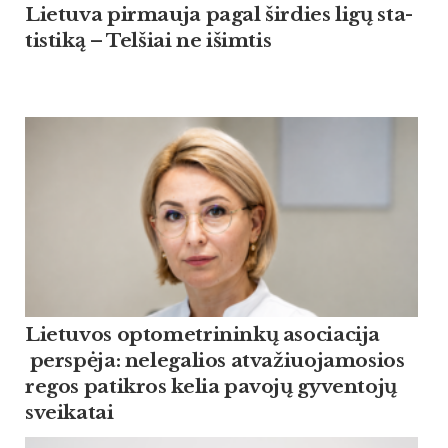
Lie­tu­va pir­mau­ja pagal šir­dies ligų sta­
tis­ti­ką – Tel­šiai ne išim­tis
Lietuvos optometrininkų asociacija
perspėja: nelegalios atvažiuojamosios
regos patikros kelia pavojų gyventojų
sveikatai