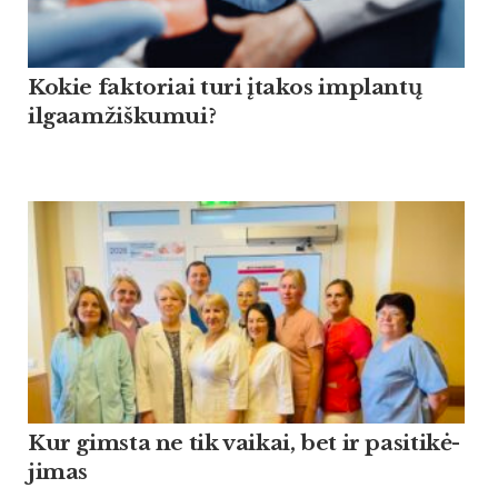
Kokie faktoriai turi įtakos implantų
ilgaamžiškumui?
Kur gims­ta ne tik vai­kai, bet ir pa­si­ti­kė­
ji­mas