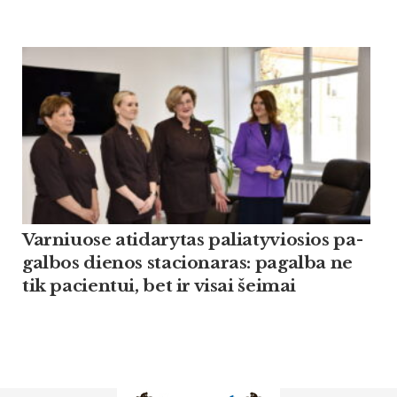
Var­niuo­se ati­da­ry­tas pa­lia­ty­vio­sios pa­
gal­bos die­nos sta­cio­na­ras: pa­gal­ba ne
tik pa­cien­tui, bet ir vi­sai šei­mai