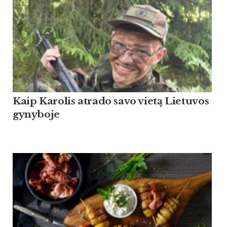
Kaip Ka­ro­lis at­ra­do sa­vo vietą Lie­tu­vos
gy­ny­bo­je