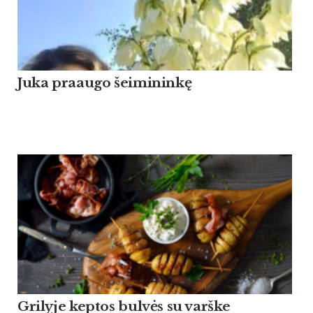
Ju­ka praau­go šei­mi­ninkę
Grilyje keptos bulvės su varške