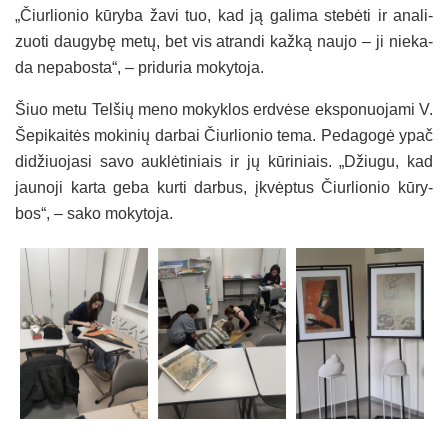
„Čiur­lio­nio kū­ry­ba ža­vi tuo, kad ją ga­li­ma ste­bė­ti ir ana­li­
zuo­ti dau­gy­bę me­tų, bet vis at­ran­di kaž­ką nau­jo – ji nie­ka­
da ne­pa­bos­ta“, – pri­du­ria mo­ky­to­ja.
Šiuo me­tu Tel­šių me­no mo­kyk­los erd­vė­se eks­po­nuo­ja­mi V.
Še­pi­kai­tės mo­ki­nių dar­bai Čiur­lio­nio te­ma. Pe­da­go­gė ypač
di­džiuo­ja­si sa­vo auk­lė­ti­niais ir jų kū­ri­niais. „Džiu­gu, kad
jau­no­ji kar­ta ge­ba kur­ti dar­bus, įkvėp­tus Čiur­lio­nio kū­ry­
bos“, – sa­ko mo­ky­to­ja.