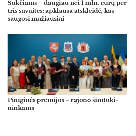
Suk­čiams – dau­giau nei 1 mln. eurų per
tris sa­vai­tes: ap­klau­sa at­skleidė, kas
sau­go­si ma­žiau­siai
Pi­ni­ginės pre­mi­jos – ra­jo­no šim­tu­ki­
nin­kams