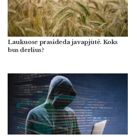
Lau­kuo­se pra­si­de­da ja­vapjūtė. Koks
bus der­lius?