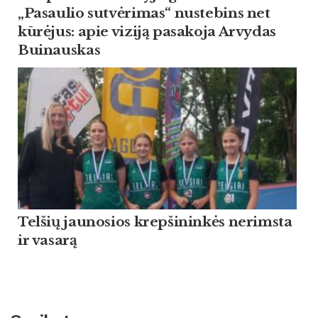
„Pasaulio sutvėrimas“ nustebins net
kūrėjus: apie viziją pasakoja Arvydas
Buinauskas
Tel­šių jau­no­sios krep­ši­ninkės ne­rims­ta
ir va­sarą