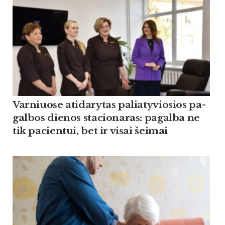
Var­niuo­se ati­da­ry­tas pa­lia­ty­vio­sios pa­
gal­bos die­nos sta­cio­na­ras: pa­gal­ba ne
tik pa­cien­tui, bet ir vi­sai šei­mai