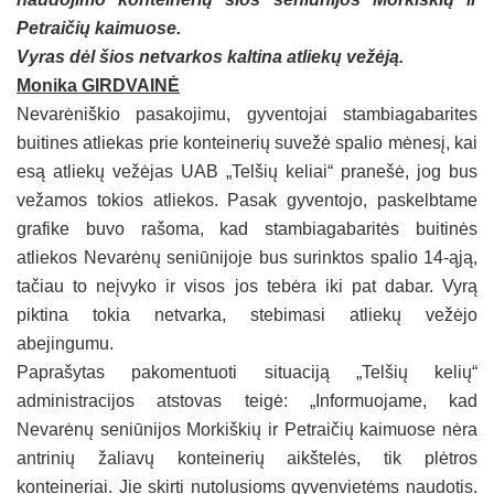
Petraičių kaimuose.
Vyras dėl šios netvarkos kaltina atliekų vežėją.
Monika GIRDVAINĖ
Nevarėniškio pasakojimu, gyventojai stambiagabarites
buitines atliekas prie konteinerių suvežė spalio mėnesį, kai
esą atliekų vežėjas UAB „Telšių keliai“ pranešė, jog bus
vežamos tokios atliekos. Pasak gyventojo, paskelbtame
grafike buvo rašoma, kad stambiagabaritės buitinės
atliekos Nevarėnų seniūnijoje bus surinktos spalio 14-ąją,
tačiau to neįvyko ir visos jos tebėra iki pat dabar. Vyrą
piktina tokia netvarka, stebimasi atliekų vežėjo
abejingumu.
Paprašytas pakomentuoti situaciją „Telšių kelių“
administracijos atstovas teigė: „Informuojame, kad
Nevarėnų seniūnijos Morkiškių ir Petraičių kaimuose nėra
antrinių žaliavų konteinerių aikštelės, tik plėtros
konteineriai. Jie skirti nutolusioms gyvenvietėms naudotis.