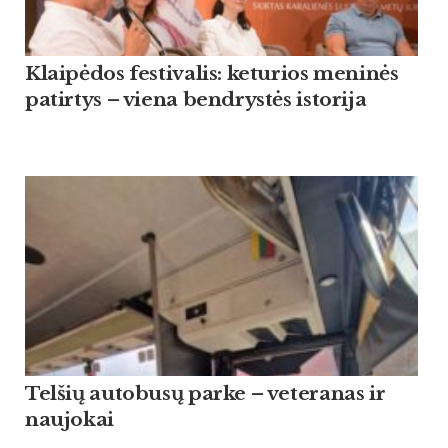
Klaipėdos festivalis: keturios meninės
patirtys – viena bendrystės istorija
Tel­šių au­to­busų par­ke – ve­te­ra­nas ir
nau­jo­kai