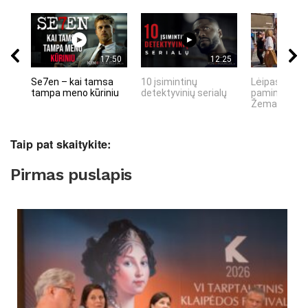
17:50
12:25
Se7en – kai tamsa
10 įsimintinų
Lėipas 13 d.
tampa meno kūriniu
detektyvinių serialų
paminiejuom
Žemaitiu tau
Taip pat skaitykite:
Pirmas puslapis