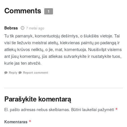
Comments
1
Bebras
7 metai ago
Tu tik pamanyk, komentuotojų dešimtys, o šiukšlės vietoje. Tai
visi tie liežuvio meistrai ateitų, kiekvienas paimtų po padangą ir
atliekų krūvos neliktų, o jie, mat, komentuoja. Nusišvilpt visiems
ant jūsų komentarų, jūs atliekas sutvarkykite ir nustatykite tuos,
kurie jas ten atvežė.
Reply
Report comment
Parašykite komentarą
El. pašto adresas nebus skelbiamas.
Būtini laukeliai pažymėti
*
Komentaras
*