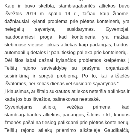
Kaip ir buvo skelbta, stambiagabaritės atliekos buvo
išvežtos 2019 m. spalio 14 d., tačiau, kaip žinome,
dažniausiai kylanti problema prie plėtros konteinerių yra
nelegalių sąvartynų susidarymas. Gyventojai,
naudodamiesi proga, kad konteineriai yra mažiau
stebimose vietose, tokias atliekas kaip padangas, baldus,
automobilių detales ir pan. tiesiog palieka prie konteinerių.
Dėl šios labai dažnai kylančios problemos kreipėmės į
Telšių rajono savivaldybę su prašymu organizuoti
susirinkimą ir spręsti problemą. Po to, kai aikštelės
išvalomos, per kelias dienas vėl susidaro sąvartynas.“
Į klausimus, ar šitaip sukrautos atliekos neteršia aplinkos ir
kada jos bus išvežtos, pašnekovas neatsakė.
Gyventojams atliekų vežėjas primena, kad
stambiagabaritės atliekos, padangos, šiferis ir kt., kuriuos
žmonės pašalina tiesiog palikdami prie plėtros konteinerių,
Telšių rajono atliekų priėmimo aikštelėje Gaudikaičių