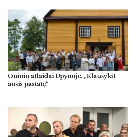
Oninių atlaidai Upynoje. „Klausykit
ausis pastatę“