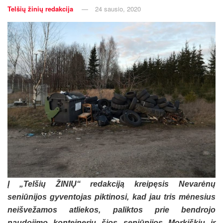
Telšių žinių redakcija
24 sausio, 2020
Į „Telšių ŽINIŲ“ redakciją kreipęsis Nevarėnų
seniūnijos gyventojas piktinosi, kad jau tris mėnesius
neišvežamos atliekos, paliktos prie bendrojo
naudojimo konteinerių šios seniūnijos Morkiškių ir