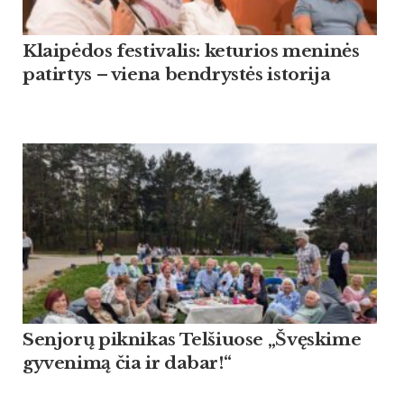
Klaipėdos festivalis: keturios meninės
patirtys – viena bendrystės istorija
Sen­jorų pik­ni­kas Tel­šiuo­se „Švęski­me
gy­ve­nimą čia ir da­bar!“