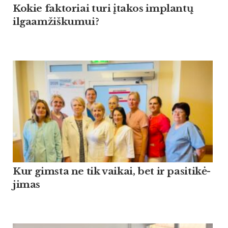
Kokie faktoriai turi įtakos implantų
ilgaamžiškumui?
Kur gims­ta ne tik vai­kai, bet ir pa­si­ti­kė­
ji­mas