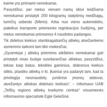
kaime yra priimami nemokamai.
Pavyzdžiui, per metus vienam namų ūkiui leidžiama
nemokamai pristatyti 200 kilogramų statybinių medžiagų,
turinčių asbesto (šiferio). Arba nuo vieno automobilio,
pateikus transporto priemonės registracijos liudijimą, per
metus nemokamai priimamos 4 naudotos padangos.
Tik didelius kiekius stambiagabaričių atliekų atvežantiems
asmenims taikomi tam tikri mokesčiai.
„Gyventojai į atliekų priėmimo aikšteles nemokamai gali
pristatyti visas buityje susidarančias atliekas, pavyzdžiui,
tokias kaip batus, tekstilės gaminius, didesnius kiekius
stiklo, plastiko atliekų ir kt. Įkainiai yra padaryti tam, kad ta
privilegija nesinaudotų juridiniai įmonių atstovai,
atvežantys atliekas dideliais kiekiais“, – informavo UAB
„Telšių regiono atliekų tvarkymo centras“ visuomenės
informavimo specialistė Eglė Geležinė.