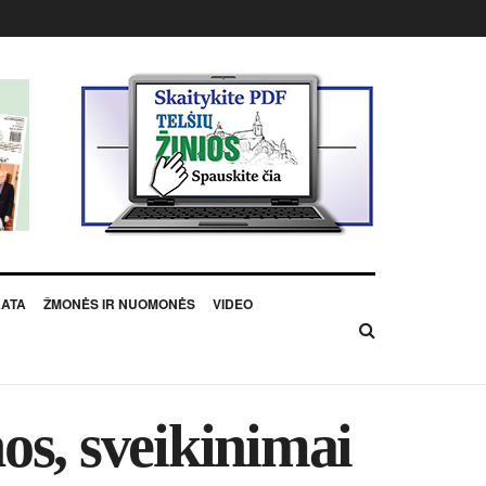
KATA
ŽMONĖS IR NUOMONĖS
VIDEO
os, svei­ki­ni­mai