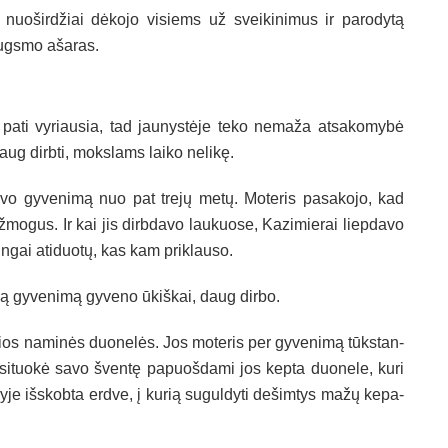
nuo­šird­žiai dėko­jo vi­siems už svei­ki­ni­mus ir pa­ro­dytą
ugs­mo aša­ras.
 pa­ti vy­riau­sia, tad jau­nystė­je te­ko ne­ma­ža at­sa­ko­mybė
aug dirb­ti, moks­lams lai­ko ne­likę.
a­vo gy­ve­nimą nuo pat trejų metų. Mo­te­ris pa­sa­ko­jo, kad
žmo­gus. Ir kai jis dirb­da­vo lau­kuo­se, Ka­zi­mie­rai liep­da­vo
­nin­gai ati­duotų, kas kam pri­klau­so.
są gy­ve­nimą gy­ve­no ūkiš­kai, daug dir­bo.
sios na­minės duo­nelės. Jos mo­te­ris per gy­ve­nimą tūkstan­
su­si­tuokė sa­vo šventę pa­puoš­da­mi jos kep­ta duo­ne­le, ku­ri
y­je išs­kob­ta erd­ve, į ku­rią su­gul­dy­ti de­šim­tys mažų ke­pa­