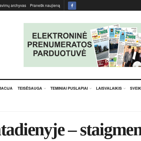
avimų archyvas
Pranešk naujieną
MACIJA
TEISĖSAUGA
TEMINIAI PUSLAPIAI
LAISVALAIKIS
SVEI
ta­die­ny­je – staig­me­n