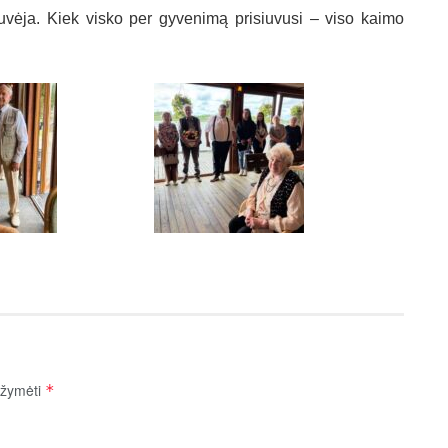
iuvė­ja. Kiek vis­ko per gy­ve­nimą pri­siu­vu­si – vi­so kai­mo
pažymėti
*