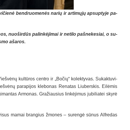
­vi­čienė bend­ruo­menės na­rių ir ar­timųjų ap­sup­ty­je pa­
s, nuo­širdūs pa­linkė­ji­mai ir netilo pa­šne­ke­siai, o su­
s­mo aša­ros.
Viešvėnų kultū­ros cent­ro ir „Bo­čių“ ko­lek­ty­vas. Su­kak­tu­vi­
vėnų pa­ra­pi­jos kle­bo­nas Re­na­tas Liu­bers­kis. Eilė­mis
i­man­tas Ar­mo­nas. Gra­žiau­sius linkė­ji­mus ju­bi­lia­tei skyrė
i vi­sus ma­mai bran­gius žmo­nes – su­rengė sūnus Alf­re­das