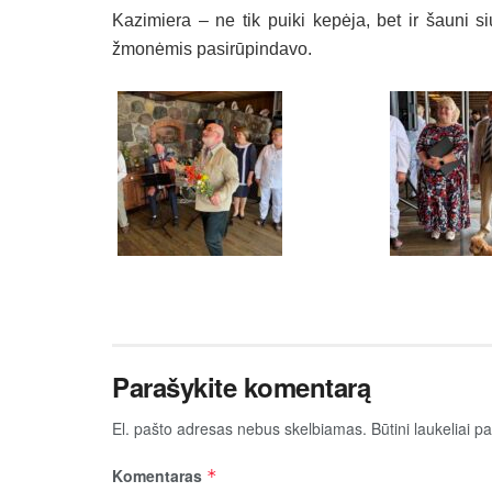
Ka­zi­mie­ra – ne tik pui­ki kepė­ja, bet ir šau­ni s
žmonė­mis pa­si­rūpin­da­vo.
Parašykite komentarą
El. pašto adresas nebus skelbiamas.
Būtini laukeliai 
Komentaras
*