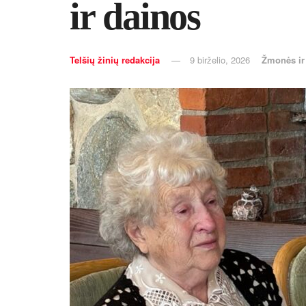
ir dai­nos
Telšių žinių redakcija
9 birželio, 2026
Žmonės i