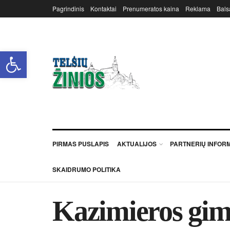
Pagrindinis
Kontaktai
Prenumeratos kaina
Reklama
Bals
Open toolbar
PIRMAS PUSLAPIS
AKTUALIJOS
PARTNERIŲ INFOR
SKAIDRUMO POLITIKA
Ka­zi­mie­ros gim­