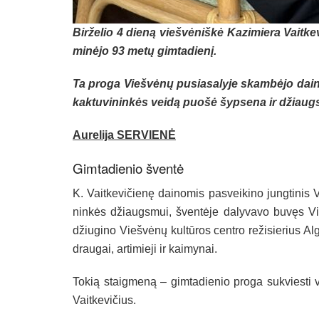
Bir­že­lio 4 dieną viešvė­niškė Ka­zi­mie­ra Vait­ke
minė­jo 93 metų gim­ta­dienį.
Ta pro­ga Viešvėnų pu­sia­sa­ly­je skambė­jo dai­no
kak­tu­vi­ninkės veidą puošė šyp­se­na ir džiaug
Au­re­li­ja SER­VIENĖ
Gim­ta­die­nio šventė
K. Vait­ke­vi­čienę dai­no­mis pa­svei­ki­no jung­ti­nis 
ninkės džiaugs­mui, šventė­je da­ly­va­vo buvęs Vieš
džiu­gi­no Viešvėnų kultū­ros cent­ro re­ži­sie­rius Al­g
drau­gai, ar­ti­mie­ji ir kai­my­nai.
To­kią staig­meną – gim­ta­die­nio pro­ga su­kvies­t
Vait­ke­vi­čius.