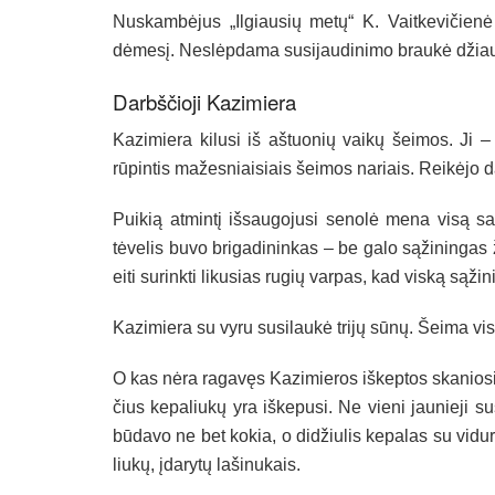
Nus­kambė­jus „Il­giau­sių metų“ K. Vait­ke­vi­čienė 
dėmesį. Neslėp­da­ma su­si­jau­di­ni­mo braukė džia
Darbš­čio­ji Ka­zi­mie­ra
Ka­zi­mie­ra ki­lu­si iš aš­tuo­nių vaikų šei­mos. Ji –
rūpin­tis ma­žes­niai­siais šei­mos na­riais. Reikė­jo d
Pui­kią at­mintį iš­sau­go­ju­si se­nolė me­na visą s
tėve­lis bu­vo bri­ga­di­nin­kas – be ga­lo sąži­nin­gas 
ei­ti su­rink­ti li­ku­sias ru­gių var­pas, kad viską sąži
Ka­zi­mie­ra su vy­ru su­si­laukė trijų sūnų. Šei­ma vi
O kas nėra ra­gavęs Ka­zi­mie­ros iš­kep­tos ska­nio­
čius ke­pa­liukų yra iš­ke­pu­si. Ne vie­ni jau­nie­ji 
būda­vo ne bet ko­kia, o did­žiu­lis ke­pa­las su vi­du­r
liukų, įda­rytų la­ši­nu­kais.