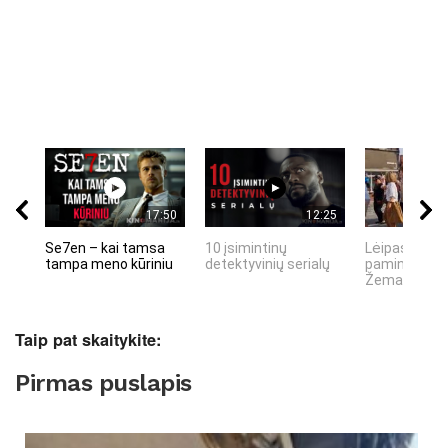
17:50
12:25
Se7en – kai tamsa
10 įsimintinų
Lėipas 13 d.
tampa meno kūriniu
detektyvinių serialų
paminiejuom
Žemaitiu tau
Taip pat skaitykite:
Pirmas puslapis