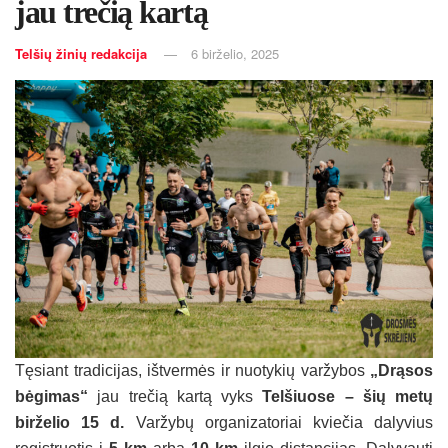
jau trečią kartą
Telšių žinių redakcija
6 birželio, 2025
Tęsiant tradicijas, ištvermės ir nuotykių varžybos
„Drąsos
bėgimas“
jau trečią kartą vyks
Telšiuose – šių metų
birželio 15 d.
Varžybų organizatoriai kviečia dalyvius