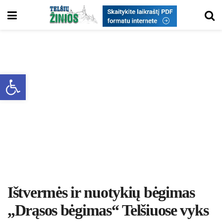
Open toolbar
Ištvermės ir nuotykių bėgimas
„Drąsos bėgimas“ Telšiuose vyks