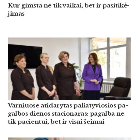
Kur gims­ta ne tik vai­kai, bet ir pa­si­ti­kė­
ji­mas
Var­niuo­se ati­da­ry­tas pa­lia­ty­vio­sios pa­
gal­bos die­nos sta­cio­na­ras: pa­gal­ba ne
tik pa­cien­tui, bet ir vi­sai šei­mai