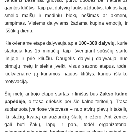
vandens baseinai, grioviai, purvo duobės bei natūralios
gamtos kliūtys. Taip pat dalyvių lauks užduotys, tokios kaip
smėlio maišų ir medinių blokų nešimas ar akmenų
tempimas. Visiems dalyviams žadama kupina emocijų ir
iššūkių diena.
Kiekviename etape dalyvauja apie
100–300 dalyvių
, kurie
startuoja kas 15 minučių, taip išvengiant spūsčių starto
linijoje ir prie kliūčių. Daugelis dalyvių dalyvauja nuo
pirmųjų metų ir siekia įveikti visus sezono etapus, todėl
kiekviename jų kuriamos naujos kliūtys, kurios išlaiko
motyvaciją.
Šių metų antrojo etapo startas ir finišas bus
Zakso kalno
papėdėje
, o trasa drieksis per šio kalno teritoriją. Trasa
suplanuota įvairiose vietovėse – nuo atvirų pievų ir takelių
iki stačių, kvapą gniaužiančių šlaitų ir ežero. Ant žemės
gali būti šakų, lapų ir pan., todėl organizatoriai