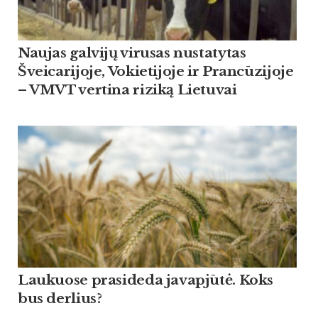
Naujas galvijų virusas nustatytas
Šveicarijoje, Vokietijoje ir Prancūzijoje
– VMVT vertina riziką Lietuvai
Lau­kuo­se pra­si­de­da ja­vapjūtė. Koks
bus der­lius?