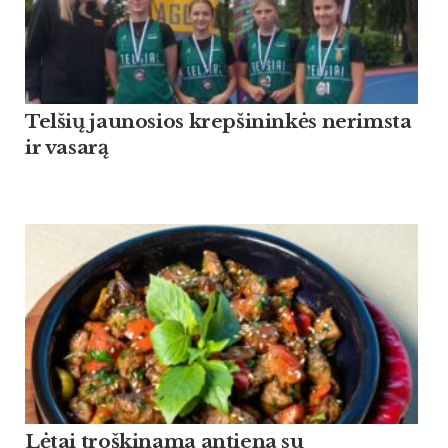
Tel­šių jau­no­sios krep­ši­ninkės ne­rims­ta
ir va­sarą
Lėtai troškinama antiena su