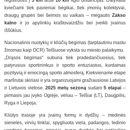
registruotis į
5 km
arba
10 km
ilgio distancijas. Dalyvauti
kviečiami tiek pavieniai bėgikai, tiek įmonių kolektyvai,
draugų grupės bei šeimos su vaikais – mėgautis
Zakso
kalno
ir jo apylinkių kraštovaizdžiu bei įveikti įvairius
iššūkius.
Nacionalinis nuotykių ir kliūčių bėgimas (tarptautiniu mastu
žinomas kaip OCR) Telšiuose vyksta su miesto palaikymu.
„Drąsos bėgimas“ suburia tiek pradedančiuosius, tiek
patyrusius sportininkus ir sporto entuziastus, kurdamas
pozityvią ir emocingą sporto atmosferą. Kiekviename etape
maršrutai skiriasi ir yra organizuojami gražiausiose Latvijos
ir Lietuvos vietose.
2025 metų sezoną
sudaro
5 etapai
–
pirmasis jau įvyko Ogrėje, vėliau – Telšiai (LT), Daugpilis,
Ryga ir Liepoja.
Kliūtys trasoje yra įvairių formų ir dydžių – medinės
sienelės, virvių tinklai, spygliuota viela, padangos, ledinio