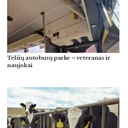
Tel­šių au­to­busų par­ke – ve­te­ra­nas ir
nau­jo­kai