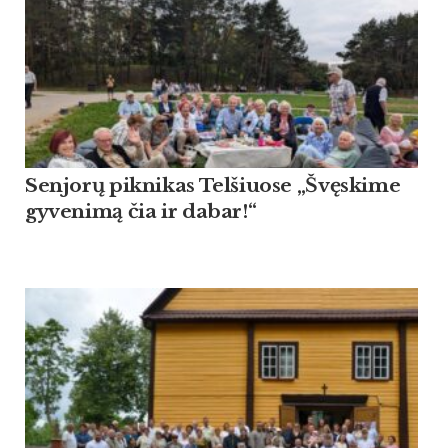
Sen­jorų pik­ni­kas Tel­šiuo­se „Švęski­me
gy­ve­nimą čia ir da­bar!“