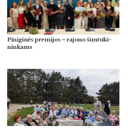
Pi­ni­ginės pre­mi­jos – ra­jo­no šim­tu­ki­
nin­kams