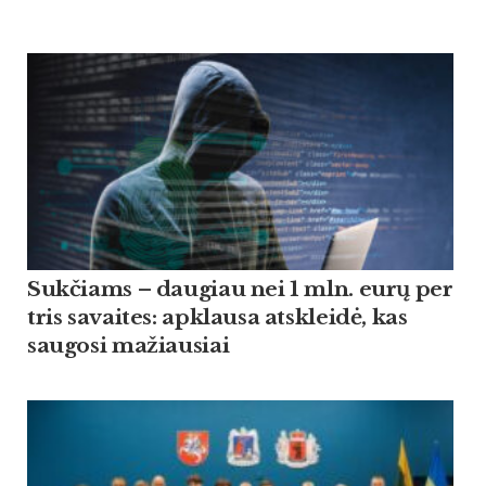
Suk­čiams – dau­giau nei 1 mln. eurų per
tris sa­vai­tes: ap­klau­sa at­skleidė, kas
sau­go­si ma­žiau­siai