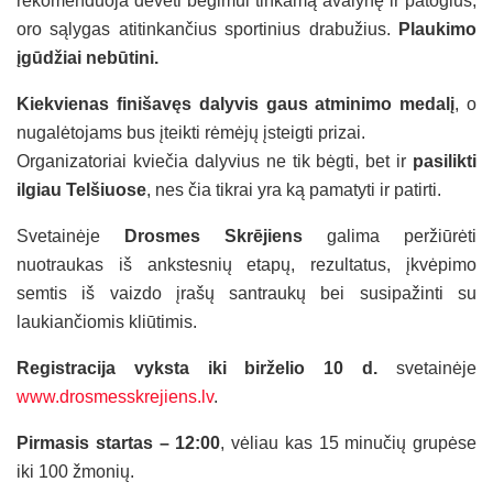
rekomenduoja dėvėti bėgimui tinkamą avalynę ir patogius,
oro sąlygas atitinkančius sportinius drabužius.
Plaukimo
įgūdžiai nebūtini.
Kiekvienas finišavęs dalyvis gaus atminimo medalį
, o
nugalėtojams bus įteikti rėmėjų įsteigti prizai.
Organizatoriai kviečia dalyvius ne tik bėgti, bet ir
pasilikti
ilgiau Telšiuose
, nes čia tikrai yra ką pamatyti ir patirti.
Svetainėje
Drosmes Skrējiens
galima peržiūrėti
nuotraukas iš ankstesnių etapų, rezultatus, įkvėpimo
semtis iš vaizdo įrašų santraukų bei susipažinti su
laukiančiomis kliūtimis.
Registracija vyksta iki birželio 10 d.
svetainėje
www.drosmesskrejiens.lv
.
Pirmasis startas – 12:00
, vėliau kas 15 minučių grupėse
iki 100 žmonių.