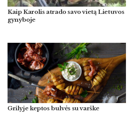
Kaip Ka­ro­lis at­ra­do sa­vo vietą Lie­tu­vos
gy­ny­bo­je
Grilyje keptos bulvės su varške