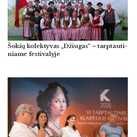
Šo­kių ko­lek­ty­vas „Džiu­gas“ – tarp­tau­ti­
nia­me fes­ti­va­ly­je