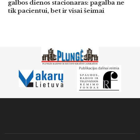
gal­bos die­nos sta­cio­na­ras: pa­gal­ba ne
tik pa­cien­tui, bet ir vi­sai šei­mai