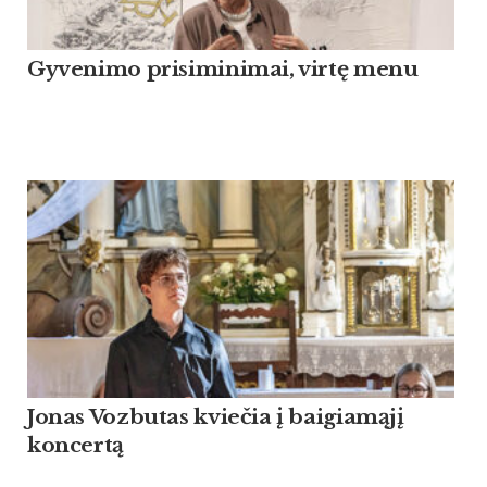
Gyvenimo prisiminimai, virtę menu
Jonas Vozbutas kviečia į baigiamąjį
koncertą