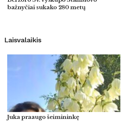
bažnyčiai sukako 280 metų
Laisvalaikis
Ju­ka praau­go šei­mi­ninkę