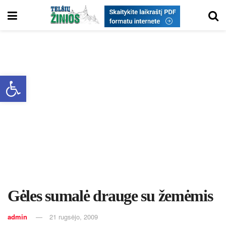
Open toolbar
Gėles sumalė drauge su žemėmis
admin
21 rugsėjo, 2009