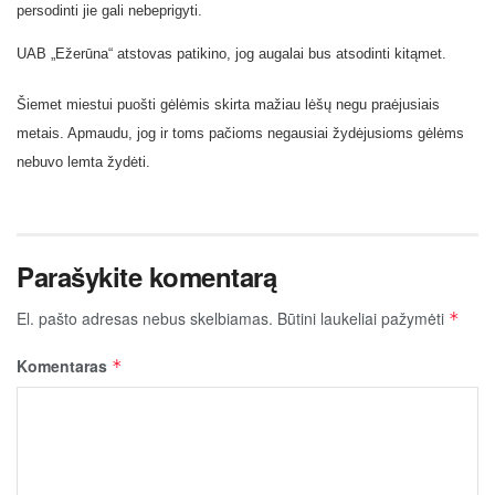
persodinti jie gali nebeprigyti.
UAB „Ežerūna“ atstovas patikino, jog augalai bus atsodinti kitąmet.
Šiemet miestui puošti gėlėmis skirta mažiau lėšų negu praėjusiais
metais. Apmaudu, jog ir toms pačioms negausiai žydėjusioms gėlėms
nebuvo lemta žydėti.
Parašykite komentarą
El. pašto adresas nebus skelbiamas.
Būtini laukeliai pažymėti
*
Komentaras
*