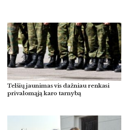
Tel­šių jau­ni­mas vis daž­niau ren­ka­si
pri­va­lomąją ka­ro tar­nybą