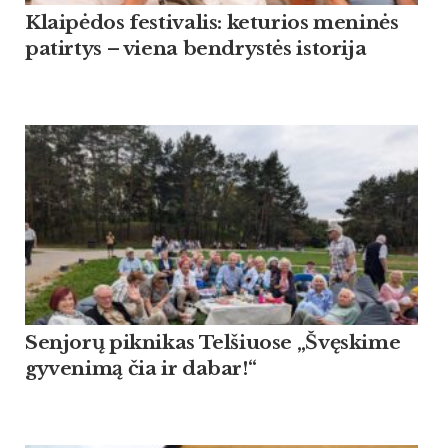
Klaipėdos festivalis: keturios meninės
patirtys – viena bendrystės istorija
Sen­jorų pik­ni­kas Tel­šiuo­se „Švęski­me
gy­ve­nimą čia ir da­bar!“