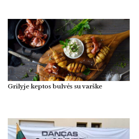
Grilyje keptos bulvės su varške