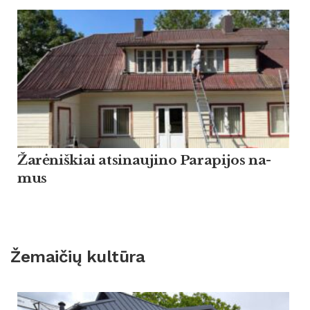
Žarė­niš­kiai at­si­nau­ji­no Pa­ra­pi­jos na­
mus
Žemaičių kultūra