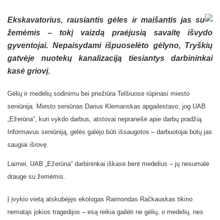
Ekskavatorius, rausiantis gėles ir maišantis jas su
žemėmis – tokį vaizdą praėjusią savaitę išvydo
gyventojai. Nepaisydami išpuoselėto gėlyno, Tryškių
gatvėje nuotekų kanalizaciją tiesiantys darbininkai
kasė griovį.
Gėlių ir medelių sodinimu bei priežiūra Telšiuose rūpinasi miesto
seniūnija. Miesto seniūnas Darius Klemanskas apgailestavo, jog UAB
„Ežerūna“, kuri vykdo darbus, atstovai nepranešė apie darbų pradžią.
Informavus seniūniją, gėlės galėjo būti išsaugotos – darbuotojai būtų jas
saugiai išrovę.
Laimei, UAB „Ežerūna“ darbininkai iškasė bent medelius – jų nesumalė
drauge su žemėmis.
Į įvykio vietą atskubėjęs ekologas Raimondas Račkauskas tikino
nematąs jokios tragedijos – esą reikia gailėti ne gėlių, o medelių, nes