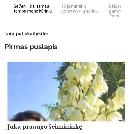
Se7en – kai tamsa
10 įsimintinų
Lėipas 13 d.
tampa meno kūriniu
detektyvinių serialų
paminiejuom
Žemaitiu tau
Taip pat skaitykite:
Pirmas puslapis
Ju­ka praau­go šei­mi­ninkę