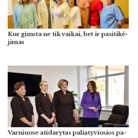
Kur gims­ta ne tik vai­kai, bet ir pa­si­ti­kė­
ji­mas
Var­niuo­se ati­da­ry­tas pa­lia­ty­vio­sios pa­