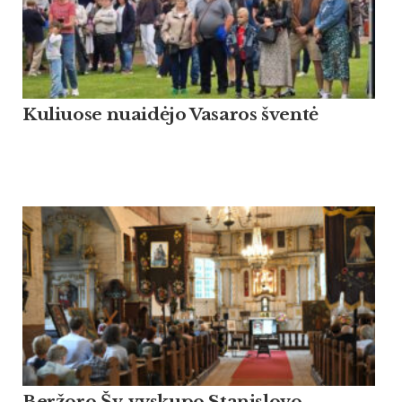
Kuliuose nuaidėjo Vasaros šventė
Beržoro Šv. vyskupo Stanislovo