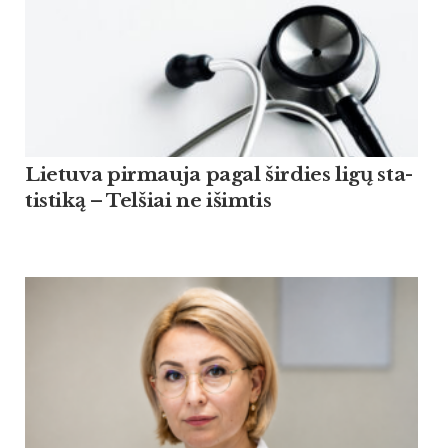
Lie­tu­va pir­mau­ja pagal šir­dies ligų sta­
tis­ti­ką – Tel­šiai ne išim­tis