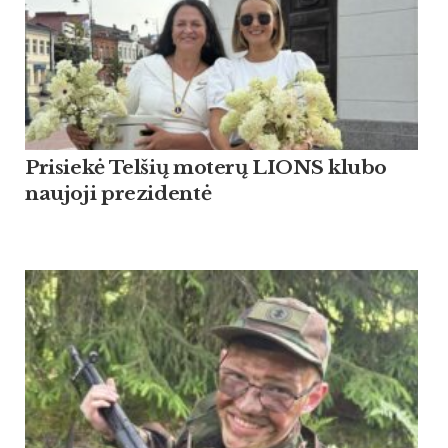
Pri­siekė Tel­šių mo­terų LIONS klu­bo
nau­jo­ji pre­zi­dentė