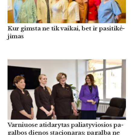
Kur gims­ta ne tik vai­kai, bet ir pa­si­ti­kė­
ji­mas
Var­niuo­se ati­da­ry­tas pa­lia­ty­vio­sios pa­
gal­bos die­nos sta­cio­na­ras: pa­gal­ba ne