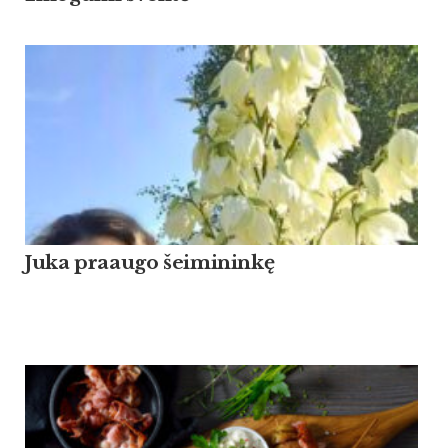
Ju­ka praau­go šei­mi­ninkę