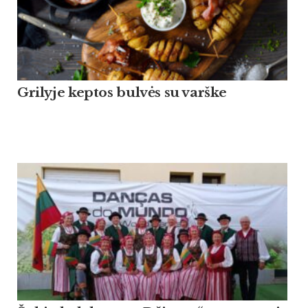
Grilyje keptos bulvės su varške