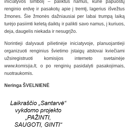
iniciatyvos simbolį – paliktus namus, kurie papuoštų
renginio erdvę ir pasakotų apie į tremtį, lagerius išvežtus
žmones. Šie žmonės dažniausiai per labai trumpą laiką
turėjo pasiimti keletą daiktų ir palikti savo namus, į kuriuos,
deja, daugelis niekada ir nesugrįžo.
Norintieji dalyvauti pilietinėje iniciatyvoje, planuojantieji
organizuoti renginius švietimo įstaigų atstovai kviečiami
užsiregistruoti komisijos interneto svetainėje
www.komisija.lt
, o po renginių pasidalyti pasakojimais,
nuotraukomis.
Neringa ŠVELNIENĖ