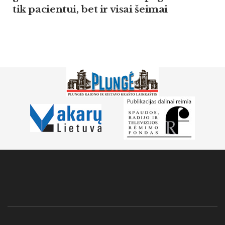
tik pa­cien­tui, bet ir vi­sai šei­mai