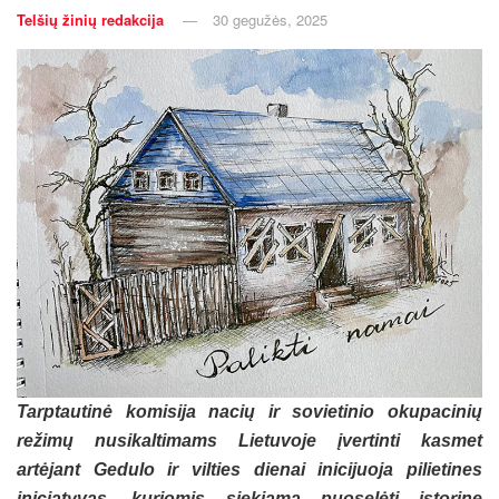
Telšių žinių redakcija
30 gegužės, 2025
Tarptautinė komisija nacių ir sovietinio okupacinių
režimų nusikaltimams Lietuvoje įvertinti kasmet
artėjant Gedulo ir vilties dienai inicijuoja pilietines
iniciatyvas, kuriomis siekiama puoselėti istorinę