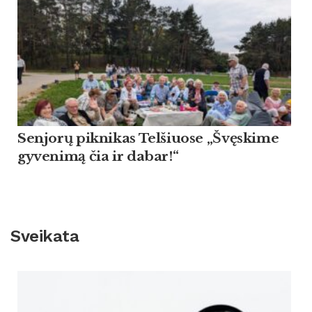
Sen­jorų pik­ni­kas Tel­šiuo­se „Švęski­me
gy­ve­nimą čia ir da­bar!“
Sveikata