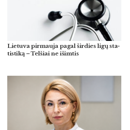
Lie­tu­va pir­mau­ja pagal šir­dies ligų sta­
tis­ti­ką – Tel­šiai ne išim­tis