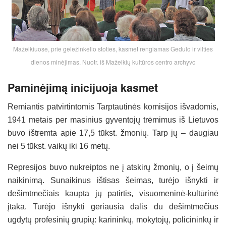
Mažeikiuose, prie geležinkelio stoties, kasmet rengiamas Gedulo ir vilties
dienos minėjimas. Nuotr. iš Mažeikių kultūros centro archyvo
Paminėjimą inicijuoja kasmet
Remiantis patvirtintomis Tarptautinės komisijos išvadomis,
1941 metais per masinius gyventojų trėmimus iš Lietuvos
buvo ištremta apie 17,5 tūkst. žmonių. Tarp jų – daugiau
nei 5 tūkst. vaikų iki 16 metų.
Represijos buvo nukreiptos ne į atskirų žmonių, o į šeimų
naikinimą. Sunaikinus ištisas šeimas, turėjo išnykti ir
dešimtmečiais kaupta jų patirtis, visuomeninė-kultūrinė
įtaka. Turėjo išnykti geriausia dalis du dešimtmečius
ugdytų profesinių grupių: karininkų, mokytojų, policininkų ir