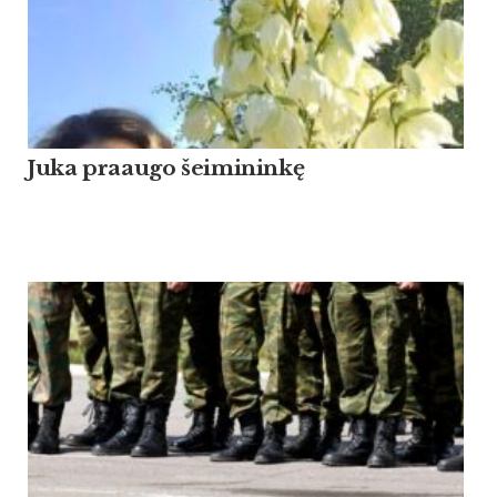
Ju­ka praau­go šei­mi­ninkę