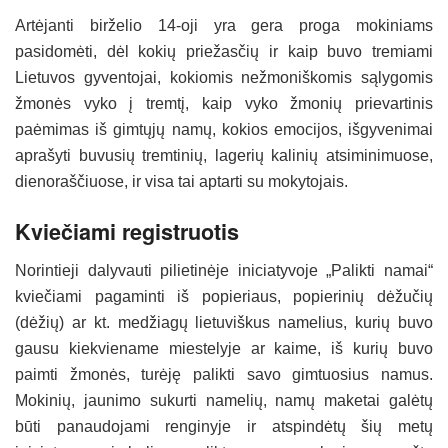
Artėjanti birželio 14-oji yra gera proga mokiniams
pasidomėti, dėl kokių priežasčių ir kaip buvo tremiami
Lietuvos gyventojai, kokiomis nežmoniškomis sąlygomis
žmonės vyko į tremtį, kaip vyko žmonių prievartinis
paėmimas iš gimtųjų namų, kokios emocijos, išgyvenimai
aprašyti buvusių tremtinių, lagerių kalinių atsiminimuose,
dienoraščiuose, ir visa tai aptarti su mokytojais.
Kviečiami registruotis
Norintieji dalyvauti pilietinėje iniciatyvoje „Palikti namai“
kviečiami pagaminti iš popieriaus, popierinių dėžučių
(dėžių) ar kt. medžiagų lietuviškus namelius, kurių buvo
gausu kiekviename miestelyje ar kaime, iš kurių buvo
paimti žmonės, turėję palikti savo gimtuosius namus.
Mokinių, jaunimo sukurti namelių, namų maketai galėtų
būti panaudojami renginyje ir atspindėtų šių metų