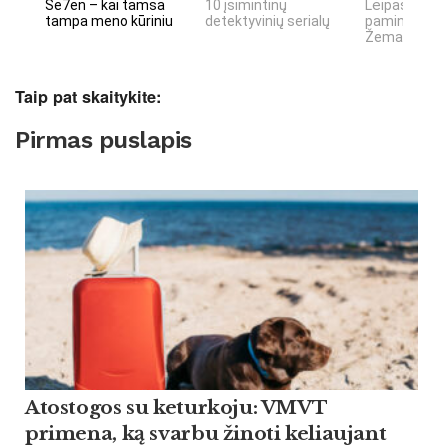
Se7en – kai tamsa
10 įsimintinų
Lėipas 13 d.
tampa meno kūriniu
detektyvinių serialų
paminiejuom
Žemaitiu tau
Taip pat skaitykite:
Pirmas puslapis
Atostogos su keturkoju: VMVT
primena, ką svarbu žinoti keliaujant