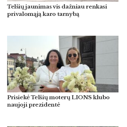
Tel­šių jau­ni­mas vis daž­niau ren­ka­si
pri­va­lomąją ka­ro tar­nybą
Pri­siekė Tel­šių mo­terų LIONS klu­bo
nau­jo­ji pre­zi­dentė