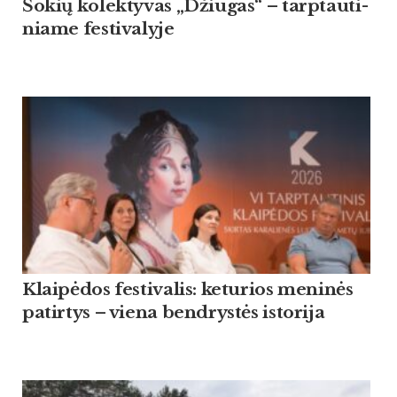
Šo­kių ko­lek­ty­vas „Džiu­gas“ – tarp­tau­ti­
nia­me fes­ti­va­ly­je
Klaipėdos festivalis: keturios meninės
patirtys – viena bendrystės istorija