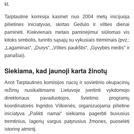
kt.
Tarptautinė komisija kasmet nuo 2004 metų inicijuoja
pilietines iniciatyvas, skirtas Gedulo ir vilties dienai
paminėti. Kiekvienais metais paminėjimui siūlomas vis
kitoks simbolis, turintis sąsajų su vykusiais trėmimais (pvz.:
„Lagaminas“, „Durys“, „Vilties paukštis“, „Gyvybės medis“ ir
panašiai).
Siekiama, kad jaunoji karta žinotų
Anot Tarptautinės komisijos nacių ir sovietinio okupacinių
režimų nusikaltimams Lietuvoje įvertinti vykdomojo
direktoriaus pavaduotojos, švietimo programų
koordinatorės Ingridos Vilkienės, organizuojama pilietine
iniciatyva „Palikti namai“ siekiama pagerbti buvusius
tremtinius, lagerių vargus patyrusius žmones, puoselėti
istorinę atmintį.