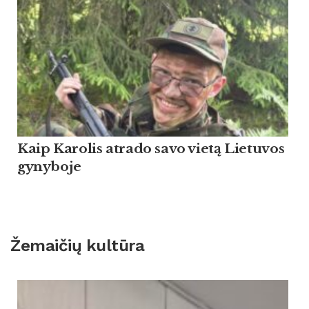
Kaip Ka­ro­lis at­ra­do sa­vo vietą Lie­tu­vos
gy­ny­bo­je
Žemaičių kultūra