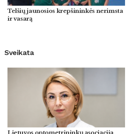
Tel­šių jau­no­sios krep­ši­ninkės ne­rims­ta
ir va­sarą
Sveikata
Lietuvos optometrininkų asociacija