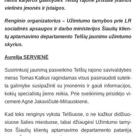
riems kar­je­ros ga­li­my­bes Tel­šių ra­jo­ne pri­sta­tė įvai­rios
vie­ti­nės įmo­nės ir įstai­gos.
Ren­gi­nio or­ga­ni­za­to­rius – Užim­tu­mo tar­ny­bos prie LR
so­cia­li­nės ap­sau­gos ir dar­bo mi­nis­te­ri­jos Šiau­lių klien­
tų ap­tar­na­vi­mo de­par­ta­men­to Tel­šių jau­ni­mo užim­tu­mo
sky­rius.
Au­re­li­ja SER­VIE­NĖ
Su­si­rin­ku­sį jau­ni­mą pa­svei­ki­no Tel­šių ra­jo­no sa­vi­val­dy­bės
me­ras To­mas Kat­kus ra­gin­da­mas vi­sus pa­si­nau­do­ti su­teik­
ta ga­li­my­be su­si­pa­žin­ti su įmo­nė­mis ir gau­ti in­for­ma­ci­jos,
ko­kių spe­cia­lis­tų jiems rei­kia. Prie svei­ki­ni­mų pri­si­dė­jo vi­
ce­me­rė Ag­nė Ja­ka­vi­čiu­tė-Mi­liaus­kie­nė.
Kad toks ren­gi­nys vyks­ta Tel­šiuo­se, o ne kaž­kur di­džiuo­
siuo­se ša­lies mies­tuo­se, la­bai džiau­gė­si Užim­tu­mo tar­ny­
bos Šiau­lių klien­tų ap­tar­na­vi­mo de­par­ta­men­to pa­ta­rė­ja