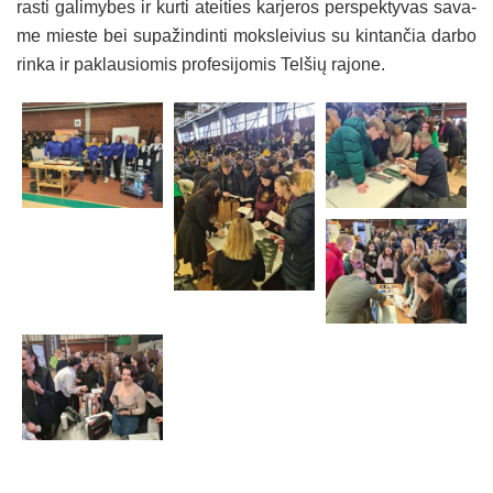
ras­ti ga­li­my­bes ir kur­ti atei­ties kar­je­ros per­spek­ty­vas sa­va­
me mies­te bei su­pa­žin­din­ti moks­lei­vius su kin­tan­čia dar­bo
rin­ka ir pa­klau­sio­mis pro­fe­si­jo­mis Tel­šių ra­jo­ne.