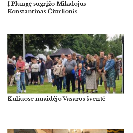
Į Plungę sugrįžo Mikalojus
Konstantinas Čiurlionis
Kuliuose nuaidėjo Vasaros šventė