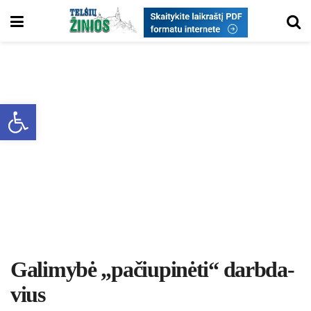
Open toolbar
Ga­li­my­bė „pa­čiu­pi­nė­ti“ darb­da­
vius