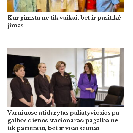
Kur gims­ta ne tik vai­kai, bet ir pa­si­ti­kė­
ji­mas
Var­niuo­se ati­da­ry­tas pa­lia­ty­vio­sios pa­
gal­bos die­nos sta­cio­na­ras: pa­gal­ba ne
tik pa­cien­tui, bet ir vi­sai šei­mai