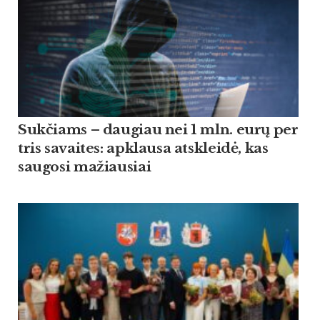
Suk­čiams – dau­giau nei 1 mln. eurų per
tris sa­vai­tes: ap­klau­sa at­skleidė, kas
sau­go­si ma­žiau­siai