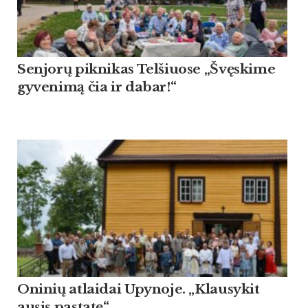
Sen­jorų pik­ni­kas Tel­šiuo­se „Švęski­me
gy­ve­nimą čia ir da­bar!“
Oninių atlaidai Upynoje. „Klausykit
ausis pastatę“