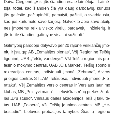
Dai­va Čie­gie­nė: „Vi­si jūs šian­dien esa­te lai­mė­to­jai. Lai­mė­
to­jai to­dėl, kad šian­dien čia yra daug darb­da­vių, ku­riuos
jūs ga­lė­si­te „pa­čiu­pi­nė­ti“, pa­ma­ty­ti, pa­žin­ti, o svar­biau­sia,
kad jūs kur­tu­mė­te sa­vo kar­je­rą. Gal­vo­ki­te apie sa­vo atei­tį,
nes įmo­nėms rei­kia vis­ko: vi­rė­jų, par­da­vė­jų, in­ži­nie­rių, ir
jūs tu­ri­te šian­dien ga­li­my­bę vi­sa tai su­ži­no­ti.“
Ga­li­my­bių pa­ro­do­je da­ly­va­vo per 20 ra­jo­ne vei­kian­čių įmo­
nių ir įstai­gų: AB „Že­mai­ti­jos pie­nas“, VšĮ Re­gio­ni­nė Tel­šių
li­go­ni­nė, UAB „Tel­šių van­de­nys“, VšĮ Tel­šių re­gio­ni­nis pro­
fe­si­nio mo­ky­mo cent­ras, UAB „Čia Mar­ket“, Tel­šių spor­to ir
rek­rea­ci­jos cent­ras, in­di­vi­dua­li įmo­nė „Zeb­ra­na“, At­vi­ros
priei­gos cent­ras STEAM Tel­šiuo­se, in­di­vi­dua­li įmo­nė „Flo­
ra­ta­ku“, VšĮ Že­mai­ti­jos vers­lo cent­ras ir Vers­laus jau­ni­mo
klu­bas, MB „Po­zi­ty­vi ma­da“ – lie­tu­viš­kas rū­bų pre­kės ženk­
las „D‘u stu­dio“, Vil­niaus dai­lės aka­de­mi­jos Tel­šių fa­kul­te­
tas, UAB „Fo­toe­ra“, VšĮ Tel­šių jau­ni­mo cent­ras, MB „He­
bes­tu­dio“, Lie­tu­vos pro­ba­ci­jos tar­ny­bos Šiau­lių re­gio­no