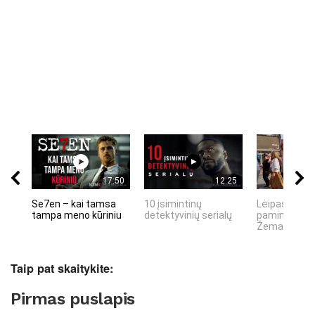
17:50
12:25
Se7en – kai tamsa
10 įsimintinų
Lėipas 13 d.
tampa meno kūriniu
detektyvinių serialų
paminiejuom
Žemaitiu tau
Taip pat skaitykite:
Pirmas puslapis