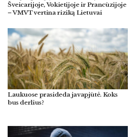
Šveicarijoje, Vokietijoje ir Prancūzijoje
– VMVT vertina riziką Lietuvai
Lau­kuo­se pra­si­de­da ja­vapjūtė. Koks
bus der­lius?