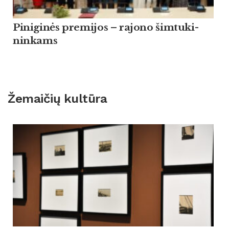
Pi­ni­ginės pre­mi­jos – ra­jo­no šim­tu­ki­
nin­kams
Žemaičių kultūra