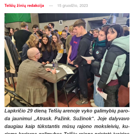
Telšių žinių redakcija
15 gruodžio, 2023
Lapk­ri­čio 29 die­ną Tel­šių are­no­je vy­ko ga­li­my­bių pa­ro­
da jau­ni­mui „At­rask. Pa­žink. Su­ži­nok“. Jo­je da­ly­va­vo
dau­giau kaip tūks­tan­tis mū­sų ra­jo­no moks­lei­vių, ku­