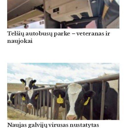
Tel­šių au­to­busų par­ke – ve­te­ra­nas ir
nau­jo­kai
Naujas galvijų virusas nustatytas