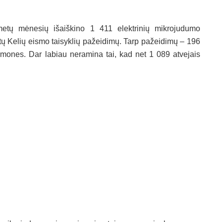
 metų mėnesių išaiškino 1 411 elektrinių mikrojudumo
ytų Kelių eismo taisyklių pažeidimų. Tarp pažeidimų – 196
emones. Dar labiau neramina tai, kad net 1 089 atvejais