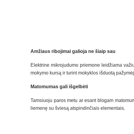
Amžiaus ribojimai galioja ne šiaip sau
Elektrine mikrojudumo priemone leidžiama važiuo
mokymo kursą ir turint mokyklos išduotą pažymė
Matomumas gali išgelbėti
Tamsiuoju paros metu ar esant blogam matomumui
liemenę su šviesą atspindinčiais elementais.