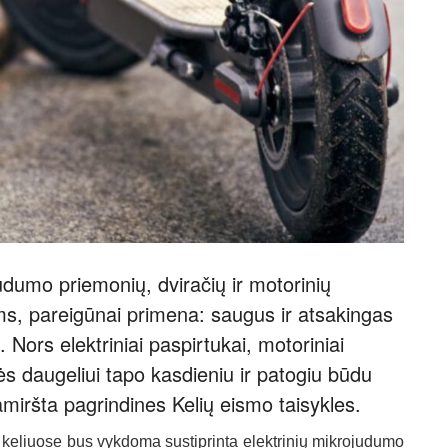
judumo priemonių, dviračių ir motorinių
ms, pareigūnai primena: saugus ir atsakingas
Nors elektriniai paspirtukai, motoriniai
s daugeliui tapo kasdieniu ir patogiu būdu
pamiršta pagrindines Kelių eismo taisykles.
es keliuose bus vykdoma sustiprinta elektrinių mikrojudumo