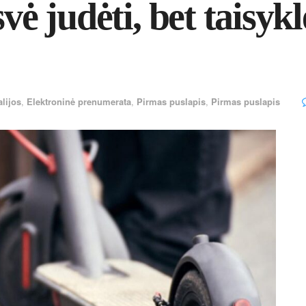
vė judėti, bet taisykl
alijos
,
Elektroninė prenumerata
,
Pirmas puslapis
,
Pirmas puslapis