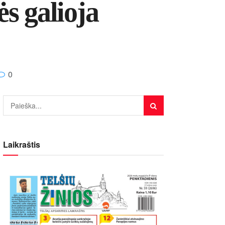
ės galioja
0
Laikraštis