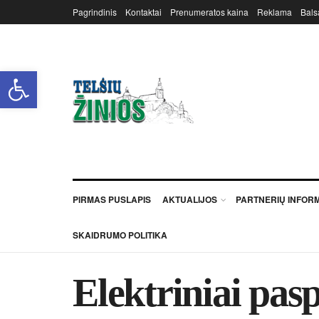
Pagrindinis
Kontaktai
Prenumeratos kaina
Reklama
Bals
Open toolbar
PIRMAS PUSLAPIS
AKTUALIJOS
PARTNERIŲ INFOR
SKAIDRUMO POLITIKA
Elektriniai pas