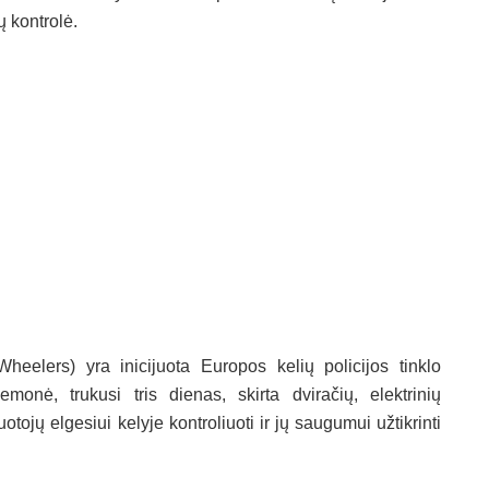
ų kontrolė.
eelers) yra inicijuota Europos kelių policijos tinklo
onė, trukusi tris dienas, skirta dviračių, elektrinių
ojų elgesiui kelyje kontroliuoti ir jų saugumui užtikrinti