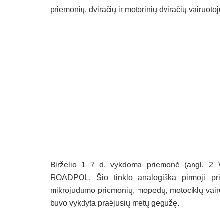
priemonių, dviračių ir motorinių dviračių vairuotoj
Birželio 1–7 d. vykdoma priemonė (angl. 2 Wh
ROADPOL. Šio tinklo analogiška pirmoji priem
mikrojudumo priemonių, mopedų, motociklų vairuot
buvo vykdyta praėjusių metų gegužę.