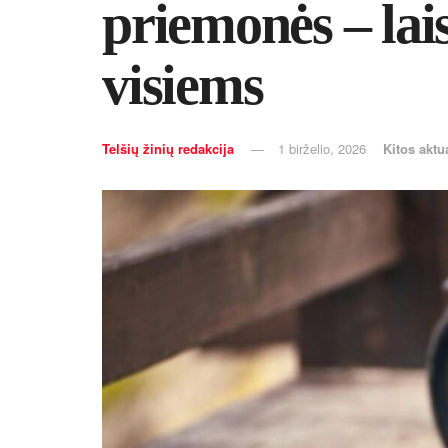
priemonės – lais
visiems
Telšių žinių redakcija
1 birželio, 2026
Kitos aktu