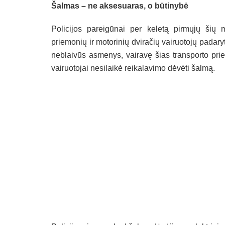
Šalmas – ne aksesuaras, o būtinybė
Policijos pareigūnai per keletą pirmųjų šių
priemonių ir motorinių dviračių vairuotojų padar
neblaivūs asmenys, vairavę šias transporto pri
vairuotojai nesilaikė reikalavimo dėvėti šalmą.