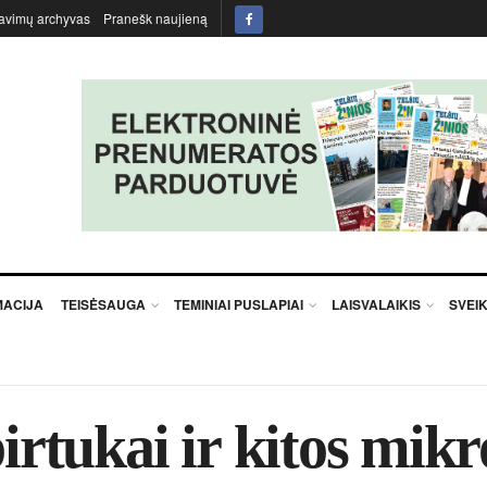
avimų archyvas
Pranešk naujieną
MACIJA
TEISĖSAUGA
TEMINIAI PUSLAPIAI
LAISVALAIKIS
SVEI
pirtukai ir kitos mi