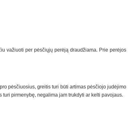
ačiu važiuoti per pėsčiųjų perėją draudžiama. Prie perėjos
 pro pėsčiuosius, greitis turi būti artimas pėsčiojo judėjimo
s turi pirmenybę, negalima jam trukdyti ar kelti pavojaus.