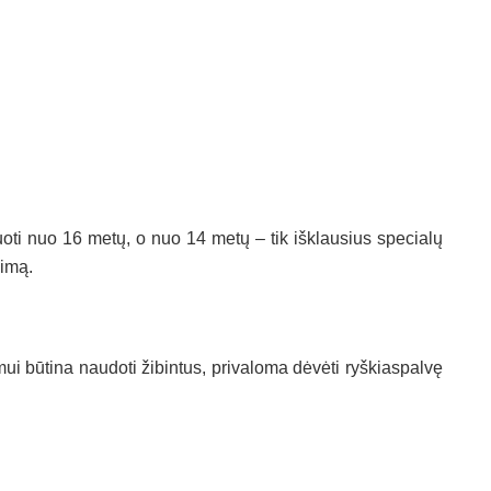
ti nuo 16 metų, o nuo 14 metų – tik išklausius specialų
jimą.
 būtina naudoti žibintus, privaloma dėvėti ryškiaspalvę