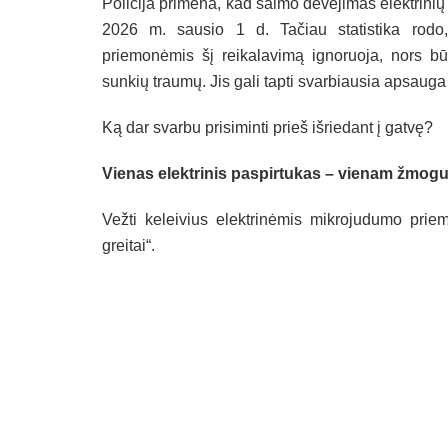
Policija primena, kad šalmo dėvėjimas elektrini
2026 m. sausio 1 d. Tačiau statistika rodo
priemonėmis šį reikalavimą ignoruoja, nors būt
sunkių traumų. Jis gali tapti svarbiausia apsauga
Ką dar svarbu prisiminti prieš išriedant į gatvę?
Vienas elektrinis paspirtukas – vienam žmogu
Vežti keleivius elektrinėmis mikrojudumo prie
greitai“.