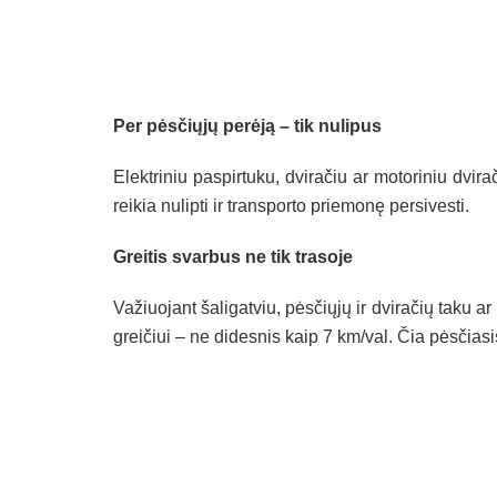
Per pėsčiųjų perėją – tik nulipus
Elektriniu paspirtuku, dviračiu ar motoriniu dvir
reikia nulipti ir transporto priemonę persivesti.
Greitis svarbus ne tik trasoje
Važiuojant šaligatviu, pėsčiųjų ir dviračių taku ar
greičiui – ne didesnis kaip 7 km/val. Čia pėsčiasi