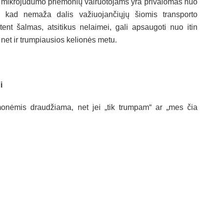
ų mikrojudumo priemonių vairuotojams yra privalomas nuo
, kad nemaža dalis važiuojančiųjų šiomis transporto
ent šalmas, atsitikus nelaimei, gali apsaugoti nuo itin
 net ir trumpiausios kelionės metu.
i
monėmis draudžiama, net jei „tik trumpam“ ar „mes čia