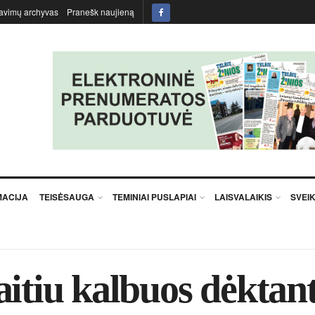
avimų archyvas
Pranešk naujieną
MACIJA
TEISĖSAUGA
TEMINIAI PUSLAPIAI
LAISVALAIKIS
SVEI
ai­tiu kal­buos dėk­tan