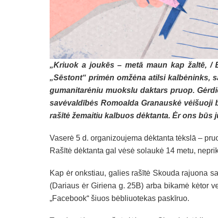
„Kriuok a joukēs – metā maun kap žaltē, / Ė ne
„Sēstont“ pri­mėn om­žė­na atil­si kal­bė­ninks, sa­
gu­ma­ni­ta­rė­niu muoks­lu dak­tars pruop. Gėr­d
sa­vė­valdī­bės Ro­moal­da Gra­naus­kė vėi­šuo­ji 
rašī­tė že­mai­tiu kal­buos dėk­tan­ta. Ėr ons būs ju­b
Va­se­rė 5 d. or­ga­ni­zou­je­ma dėk­tan­ta tėkslā – pru
Rašī­tė dėk­tan­ta gal vė­sė so­lau­kė 14 me­tu, ne­p
Kap ėr onks­tiau, ga­lies rašī­tė Skou­da ra­juo­na sa
(Da­riaus ėr Gi­rie­na g. 25B) ar­ba bi­ka­mė kė­tor vei­z
„Fa­ce­book“ šiuos bėb­liuo­te­kas pa­skīruo.