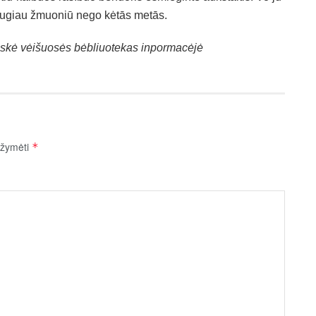
­tė dau­giau žmuo­niū ne­go kėtās metās.
kė vėi­šuo­sės bėb­liuo­te­kas in­por­ma­cė­jė
pažymėti
*