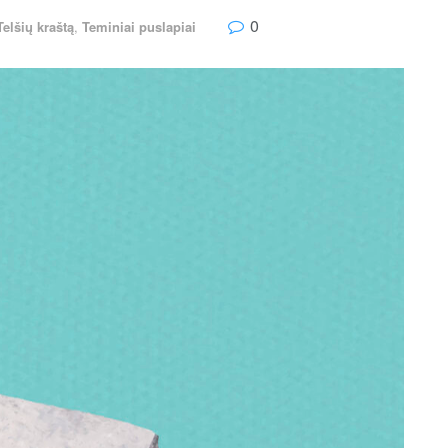
0
elšių kraštą
,
Teminiai puslapiai