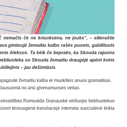
­mačīs čė ne kriuok­sė­na, ne jouks“, – ei­lie­raš­tie
va gim­tou­jė že­mai­tiu kal­bo ra­šės puoets, ga­bi­li­touts
ie­nis Alek­sos. Ta kėik če be­praēs, ka Skou­da ra­juo­na
bėb­liuo­te­ka so Skou­da že­mai­tiu drau­gė­jė apėnt kvėis
i­lie­ji­nis – jau de­šimtā­sis.
o­pa­gou­tė že­mai­tiu kal­ba ėr muokī­tėis anuos gra­ma­ti­kas.
rik­lau­suomā no anū gīve­na­muo­sės vėi­tas.
­vė­valdī­bės Ro­moal­da Gra­naus­kė vėi­šuo­jie bėb­liuo­te­kuo
ont tėi­siuo­gė­nė trans­lia­cė­jė in­ter­ne­ta suo­cia­lė­nė tink­la