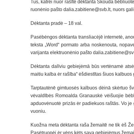
Tus, kat­rėi nuo­r rašī­tė dėk­tan­ta Skou­da bėb­liuo­te
ruo­nė­nio pa­što da­lia.zabitiene@svb.lt, nuo­rs ga­lies
Dėk­tan­ta pra­dė – 18 val.
Pa­sė­bėn­gos dėk­tan­ta trans­lia­cėjē in­ter­ne­tė, ano
teks­ta „Word“ po­rma­to ar­ba nos­ke­nou­ta, no­pa­v
va­ri­jan­ta elekt­ruo­nė­nio pa­što da­lia.zabitiene@svb
Dėk­tan­ta dalī­viu ge­bie­jėmā būs ver­tė­na­mė at­sėž
mai­tiu kal­ba ėr rašī­ba“ ėš­diestī­tas šiuos kal­buos g
Tarp­tau­tėnē gim­tuo­sės kal­buos dėinā skėr­tuo švė
vė­valdī­bės Ro­moal­da Gra­naus­kė vėi­šuo­jie bėb­l
ap­duo­vė­nuo­tė pri­zās ėr pa­die­kuos raštās. Vo je 
vuo­niu.
Kuož­na me­ta dėk­tan­ta ra­ša že­maitē ne tik ėš Že­ma
Pa­sėt­ruo­pėi ėr vėns kėts sa­va ge­bie­jė­mus že­mai­t