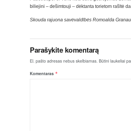
bi­lie­ji­ni – de­šim­tou­ji – dėk­tan­ta to­rie­tom rašī
Skou­da ra­juo­na sa­vė­valdī­bės Ro­moal­da Gra­naus­
Parašykite komentarą
El. pašto adresas nebus skelbiamas.
Būtini laukeliai 
Komentaras
*