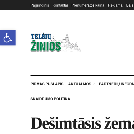
Pagrindinis
Kontaktai
Prenumeratos kaina
Reklama
Bals
Open toolbar
PIRMAS PUSLAPIS
AKTUALIJOS
PARTNERIŲ INFOR
SKAIDRUMO POLITIKA
De­šimtā­sis že­m