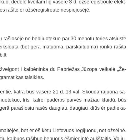
­kuo, dė­dėlē kvėi­tam lig va­se­rė 3 d. ož­sė­re­gist­rou­tė elekt­
 rašī­tė ėr ož­sė­re­gist­rou­tė ne­spie­jo­sėjē.
u ra­šio­sėjē ne bėb­liuo­te­kuo par 30 mė­no­tu to­ries at­siūs­tė
eiks­lou­ta (bet gerā ma­tuo­ma, par­skai­tuo­ma) ron­ko rašī­ta
.lt.
­vel­gont i kal­bė­nin­ka dr. Pab­rie­žas Jū­zo­pa vei­ka­lė „Že­
ra­ma­ti­kas taisīk­lės.
n­tie, kat­ra būs va­se­rė 21 d. 13 val. Skou­da ra­juo­na sa­
iuo­te­kuo, trīs, kat­rėi pa­dėrbs par­vės ma­žiau klai­dū, būs
gerā pa­ra­šio­siu ra­sės dau­giau, dau­giau kliūs ėr pa­die­ka­
i­tė­jės, bet ėr ėš kė­tū Lie­to­vuos re­gi­juo­nu, net ož­sėi­nė.
iu kal­buos rašī­buo be­nuo­ris ėš­mie­gin­tė aukš­tai­tis. Vo ju­