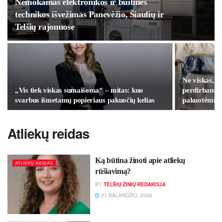
Nemokamas elektronikos ir buitinės
technikos išvežimas Panevėžio, Šiaulių ir
Telšių rajonuose
Ne viskas, k
„Vis tiek viskas sumaišoma“ – mitas: kuo
perdirbama: 
svarbus išmetamų popieriaus pakuočių kelias
pakuotėmis
Atliekų reidas
Ką būtina žinoti apie atliekų
ATLIEKŲ REIDAS
rūšiavimą?
BY
TELŠIŲ ŽINIŲ REDAKCIJA
21 BALANDŽIO, 2026