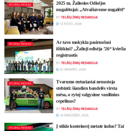
2025 m. Žaliosios Odisėjos
ATLIEKŲ REIDAS
nugalėtojai: „Atvažiavome nugalėti“
BY
TELŠIŲ ŽINIŲ REDAKCIJA
12 KOVO, 2026
Ar tavo mokykla pasiruošusi
ATLIEKŲ REIDAS
iššūkiui? „Žalioji odisėja ’26“ kviečia
registruotis
BY
TELŠIŲ ŽINIŲ REDAKCIJA
23 VASARIO, 2026
Tvarumo entuziastai nenustoja
ATLIEKŲ REIDAS
stebinti: šiandien bandelės virsta
mėsa, o rytoj valgysime vanilinius
cepelinus?
BY
TELŠIŲ ŽINIŲ REDAKCIJA
18 GRUODŽIO, 2025
Į stiklo konteinerį metate indus? Tai
ATLIEKŲ REIDAS