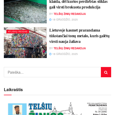
klaida, dėl kurios perdirbtas stiklas
gali virsti brokuota produkcija
BY
TELŠIŲ ŽINIŲ REDAKCIJA
18 GRUODŽIO, 2025
Lietuvoje kasmet prarandama
ATLIEKŲ REIDAS
tūkstančiai tonų metalo, kuris galėtų
virsti nauja žaliava
BY
TELŠIŲ ŽINIŲ REDAKCIJA
18 GRUODŽIO, 2025
Laikraštis