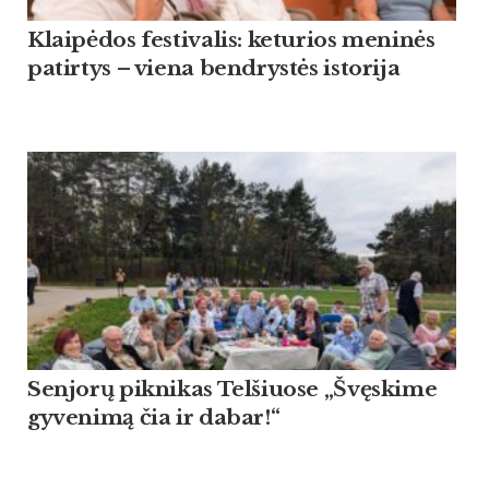
Klaipėdos festivalis: keturios meninės
patirtys – viena bendrystės istorija
Sen­jorų pik­ni­kas Tel­šiuo­se „Švęski­me
gy­ve­nimą čia ir da­bar!“