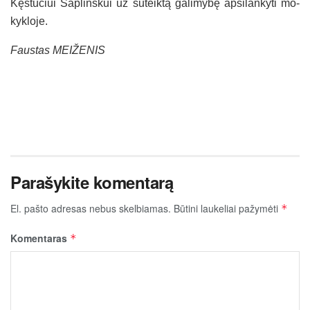
Kęs­tu­čiui Sap­lins­kui už su­teik­tą ga­li­my­bę ap­si­lan­ky­ti mo­
kyk­lo­je.
Faus­tas MEI­ŽE­NIS
Parašykite komentarą
El. pašto adresas nebus skelbiamas.
Būtini laukeliai pažymėti
*
Komentaras
*