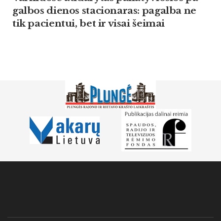
gal­bos die­nos sta­cio­na­ras: pa­gal­ba ne
tik pa­cien­tui, bet ir vi­sai šei­mai