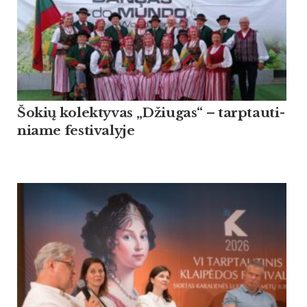
Šo­kių ko­lek­ty­vas „Džiu­gas“ – tarp­tau­ti­
nia­me fes­ti­va­ly­je