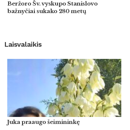
Beržoro Šv. vyskupo Stanislovo
bažnyčiai sukako 280 metų
Laisvalaikis
Ju­ka praau­go šei­mi­ninkę