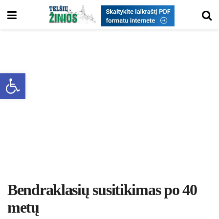
Open toolbar
Bend­rak­la­sių su­si­ti­ki­mas po 40
me­tų