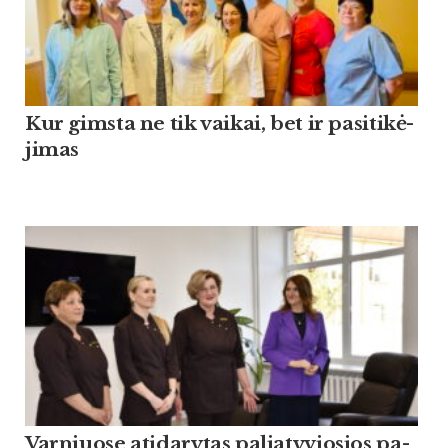
Kur gims­ta ne tik vai­kai, bet ir pa­si­ti­kė­
ji­mas
Var­niuo­se ati­da­ry­tas pa­lia­ty­vio­sios pa­