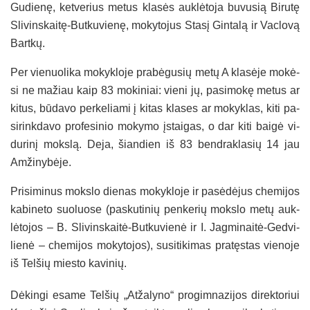
Gu­die­nę, ket­ve­rius me­tus kla­sės auk­lė­to­ja bu­vu­sią Bi­ru­tę
Sli­vins­kai­tę-But­ku­vie­nę, mo­ky­to­jus Sta­sį Gin­ta­lą ir Vac­lo­vą
Bart­kų.
Per vie­nuo­li­ka mo­kyk­lo­je pra­bė­gu­sių me­tų A kla­sė­je mo­kė­
si ne ma­žiau kaip 83 mo­ki­niai: vie­ni jų, pa­si­mo­kę me­tus ar
ki­tus, bū­da­vo per­ke­lia­mi į ki­tas kla­ses ar mo­kyk­las, ki­ti pa­
si­rink­da­vo pro­fe­si­nio mo­ky­mo įstai­gas, o dar ki­ti bai­gė vi­
du­ri­nį moks­lą. De­ja, šian­dien iš 83 bend­rak­la­sių 14 jau
Am­ži­ny­bė­je.
Pri­si­mi­nus moks­lo die­nas mo­kyk­lo­je ir pa­sė­dė­jus che­mi­jos
ka­bi­ne­to suo­luo­se (pa­sku­ti­nių pen­ke­rių moks­lo me­tų auk­
lė­to­jos – B. Sli­vins­kai­tė-But­ku­vie­nė ir I. Jag­mi­nai­tė-Ged­vi­
lie­nė – che­mi­jos mo­ky­to­jos), su­si­ti­ki­mas pra­tęs­tas vie­no­je
iš Tel­šių mies­to ka­vi­nių.
Dė­kin­gi esa­me Tel­šių „At­ža­ly­no“ pro­gim­na­zi­jos di­rek­to­riui