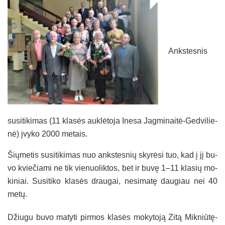
Anks­tes­nis
su­si­ti­ki­mas (11 kla­sės auk­lė­to­ja Ine­sa Jag­mi­nai­tė-Ged­vi­lie­
nė) įvy­ko 2000 me­tais.
Šių­me­tis su­si­ti­ki­mas nuo anks­tes­nių sky­rė­si tuo, kad į jį bu­
vo kvie­čia­mi ne tik vie­nuo­lik­tos, bet ir bu­vę 1–11 kla­sių mo­
ki­niai. Su­si­ti­ko kla­sės drau­gai, ne­si­ma­tę dau­giau nei 40
me­tų.
Džiu­gu bu­vo ma­ty­ti pir­mos kla­sės mo­ky­to­ją Zi­tą Mik­niū­tę-