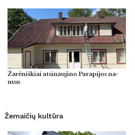
Žarė­niš­kiai at­si­nau­ji­no Pa­ra­pi­jos na­
mus
Žemaičių kultūra