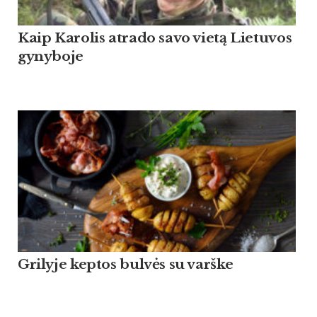
Kaip Ka­ro­lis at­ra­do sa­vo vietą Lie­tu­vos
gy­ny­bo­je
Grilyje keptos bulvės su varške