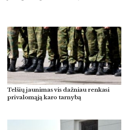
Tel­šių jau­ni­mas vis daž­niau ren­ka­si
pri­va­lomąją ka­ro tar­nybą