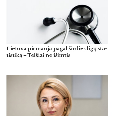
Lie­tu­va pir­mau­ja pagal šir­dies ligų sta­
tis­ti­ką – Tel­šiai ne išim­tis