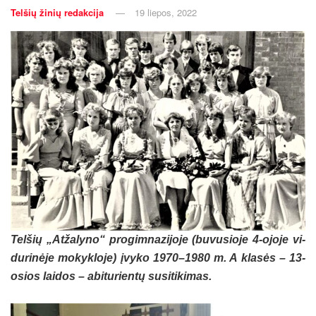
Telšių žinių redakcija
19 liepos, 2022
Tel­šių „At­ža­ly­no“ pro­gim­na­zi­jo­je (bu­vu­sio­je 4-ojo­je vi­
du­ri­nė­je mo­kyk­lo­je) įvy­ko 1970–1980 m. A kla­sės – 13-
osios lai­dos – abi­tu­rien­tų su­si­ti­ki­mas.