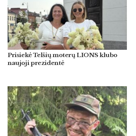
Pri­siekė Tel­šių mo­terų LIONS klu­bo
nau­jo­ji pre­zi­dentė