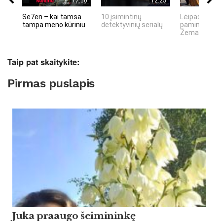
17:50
12:25
Se7en – kai tamsa
10 įsimintinų
Lėipas 13 d.
tampa meno kūriniu
detektyvinių serialų
paminiejuom
Žemaitiu tau
Taip pat skaitykite:
Pirmas puslapis
Ju­ka praau­go šei­mi­ninkę