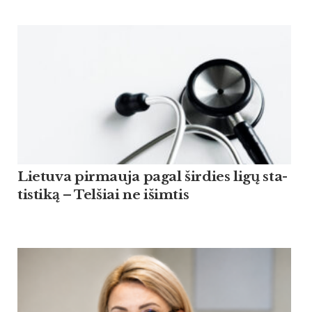
Lie­tu­va pir­mau­ja pagal šir­dies ligų sta­
tis­ti­ką – Tel­šiai ne išim­tis