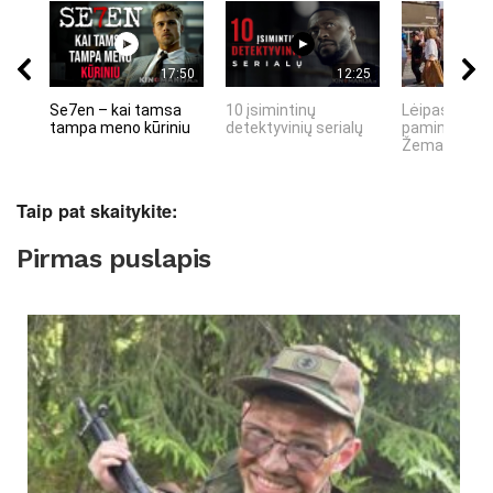
17:50
12:25
Se7en – kai tamsa
10 įsimintinų
Lėipas 13 d.
tampa meno kūriniu
detektyvinių serialų
paminiejuom
Žemaitiu tau
Taip pat skaitykite:
Pirmas puslapis