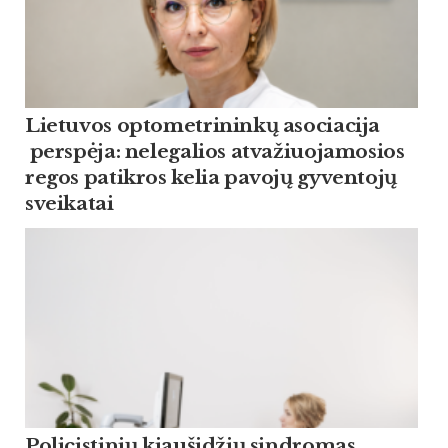
Lietuvos optometrininkų asociacija
perspėja: nelegalios atvažiuojamosios
regos patikros kelia pavojų gyventojų
sveikatai
Policistinių kiaušidžių sindromas