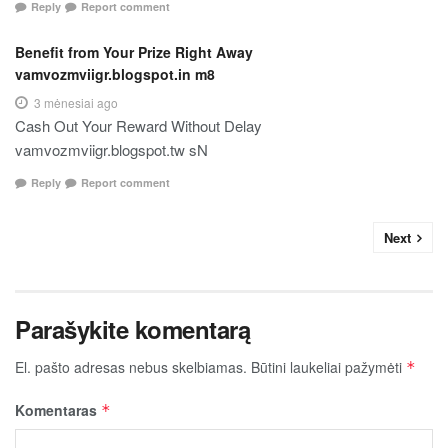
Reply
Report comment
Benefit from Your Prize Right Away
vamvozmviigr.blogspot.in m8
3 mėnesiai ago
Cash Out Your Reward Without Delay
vamvozmviigr.blogspot.tw sN
Reply
Report comment
Next
Parašykite komentarą
El. pašto adresas nebus skelbiamas.
Būtini laukeliai pažymėti
*
Komentaras
*