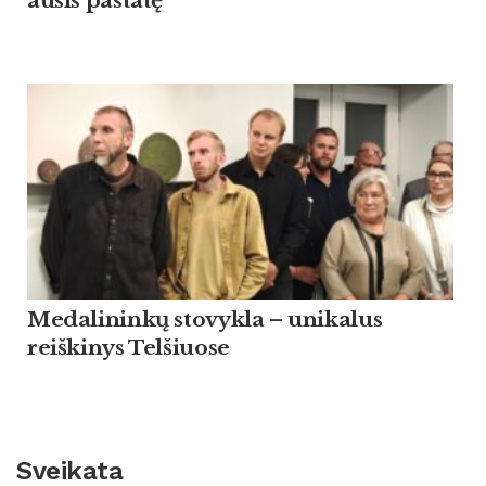
ausis pastatę“
Medalininkų stovykla – unikalus
reiškinys Telšiuose
Sveikata