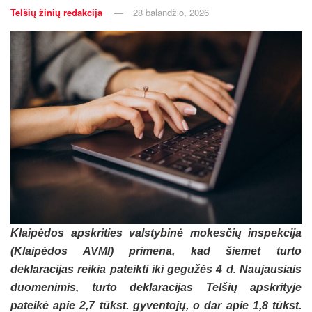
Telšių žinių redakcija
28 balandžio, 2026
Klaipėdos apskrities valstybinė mokesčių inspekcija
(Klaipėdos AVMI) primena, kad šiemet turto
deklaracijas reikia pateikti iki gegužės 4 d. Naujausiais
duomenimis, turto deklaracijas Telšių apskrityje
pateikė apie 2,7 tūkst. gyventojų, o dar apie 1,8 tūkst.