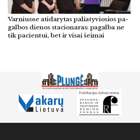
Var­niuo­se ati­da­ry­tas pa­lia­ty­vio­sios pa­
gal­bos die­nos sta­cio­na­ras: pa­gal­ba ne
tik pa­cien­tui, bet ir vi­sai šei­mai