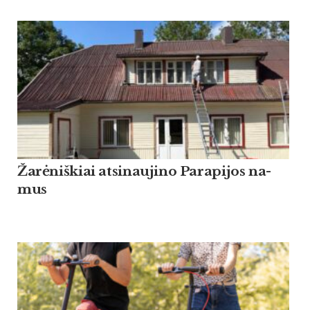
Žarė­niš­kiai at­si­nau­ji­no Pa­ra­pi­jos na­
mus