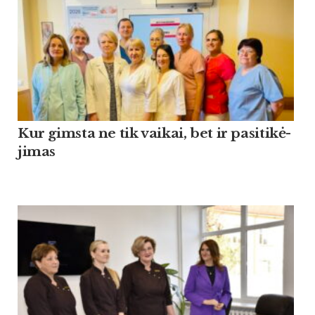
Kur gims­ta ne tik vai­kai, bet ir pa­si­ti­kė­
ji­mas