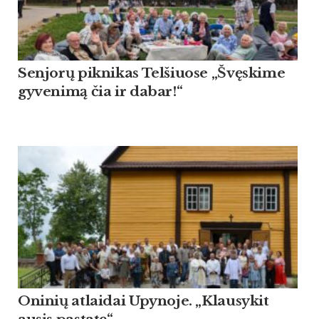
Sen­jorų pik­ni­kas Tel­šiuo­se „Švęski­me
gy­ve­nimą čia ir da­bar!“
Oninių atlaidai Upynoje. „Klausykit