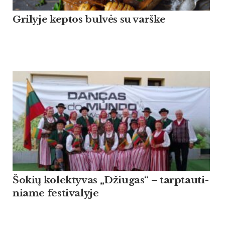
Grilyje keptos bulvės su varške
Šo­kių ko­lek­ty­vas „Džiu­gas“ – tarp­tau­ti­
nia­me fes­ti­va­ly­je