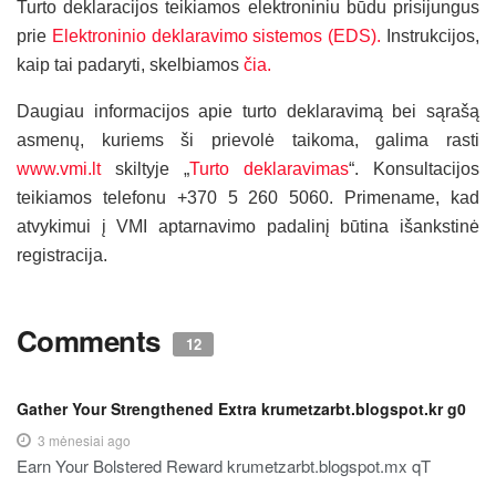
Turto deklaracijos teikiamos elektroniniu būdu prisijungus
prie
Elektroninio deklaravimo sistemos (EDS).
Instrukcijos,
kaip tai padaryti, skelbiamos
čia.
Daugiau informacijos apie turto deklaravimą bei sąrašą
asmenų, kuriems ši prievolė taikoma, galima rasti
www.vmi.lt
skiltyje „
Turto deklaravimas
“. Konsultacijos
teikiamos telefonu +370 5 260 5060. Primename, kad
atvykimui į VMI aptarnavimo padalinį būtina išankstinė
registracija.
Comments
12
Gather Your Strengthened Extra krumetzarbt.blogspot.kr g0
3 mėnesiai ago
Earn Your Bolstered Reward krumetzarbt.blogspot.mx qT