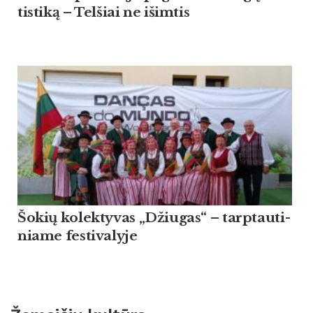
tis­ti­ką – Tel­šiai ne išim­tis
Šo­kių ko­lek­ty­vas „Džiu­gas“ – tarp­tau­ti­
nia­me fes­ti­va­ly­je