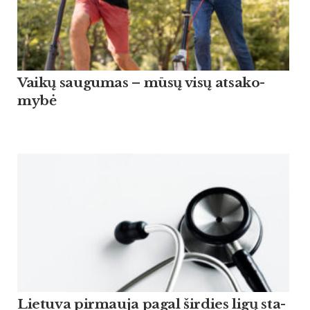
Vaikų sau­gu­mas – mūsų visų at­sa­ko­
mybė
Lie­tu­va pir­mau­ja pagal šir­dies ligų sta­