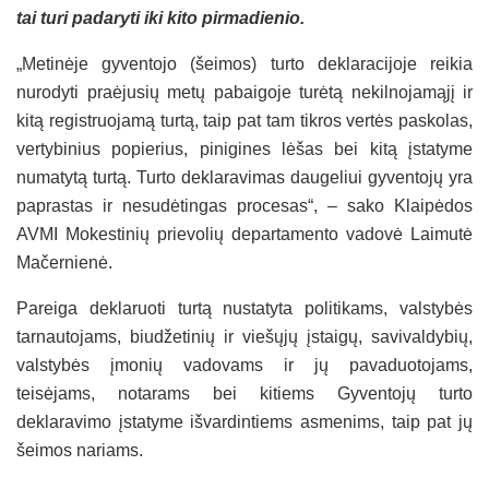
tai turi padaryti iki kito pirmadienio.
„Metinėje gyventojo (šeimos) turto deklaracijoje reikia
nurodyti praėjusių metų pabaigoje turėtą nekilnojamąjį ir
kitą registruojamą turtą, taip pat tam tikros vertės paskolas,
vertybinius popierius, pinigines lėšas bei kitą įstatyme
numatytą turtą. Turto deklaravimas daugeliui gyventojų yra
paprastas ir nesudėtingas procesas“, – sako Klaipėdos
AVMI Mokestinių prievolių departamento vadovė Laimutė
Mačernienė.
Pareiga deklaruoti turtą nustatyta politikams, valstybės
tarnautojams, biudžetinių ir viešųjų įstaigų, savivaldybių,
valstybės įmonių vadovams ir jų pavaduotojams,
teisėjams, notarams bei kitiems Gyventojų turto
deklaravimo įstatyme išvardintiems asmenims, taip pat jų
šeimos nariams.