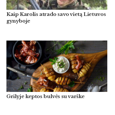
Kaip Ka­ro­lis at­ra­do sa­vo vietą Lie­tu­vos
gy­ny­bo­je
Grilyje keptos bulvės su varške