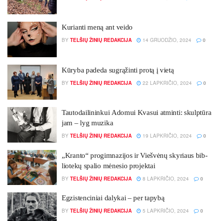
Ku­rian­ti me­ną ant vei­do
BY
TELŠIŲ ŽINIŲ REDAKCIJA
14 GRUODŽIO, 2024
0
Kū­ry­ba pa­de­da su­grą­žin­ti pro­tą į vie­tą
BY
TELŠIŲ ŽINIŲ REDAKCIJA
22 LAPKRIČIO, 2024
0
Tau­to­dai­li­nin­kui Ado­mui Kva­sui at­min­ti: skulp­tū­ra
jam – lyg mu­zi­ka
BY
TELŠIŲ ŽINIŲ REDAKCIJA
19 LAPKRIČIO, 2024
0
„Kran­to“ pro­gim­na­zi­jos ir Vieš­vė­nų sky­riaus bib­
lio­te­kų spa­lio mė­ne­sio pro­jek­tai
BY
TELŠIŲ ŽINIŲ REDAKCIJA
8 LAPKRIČIO, 2024
0
Eg­zis­ten­ci­niai da­ly­kai – per ta­py­bą
BY
TELŠIŲ ŽINIŲ REDAKCIJA
5 LAPKRIČIO, 2024
0