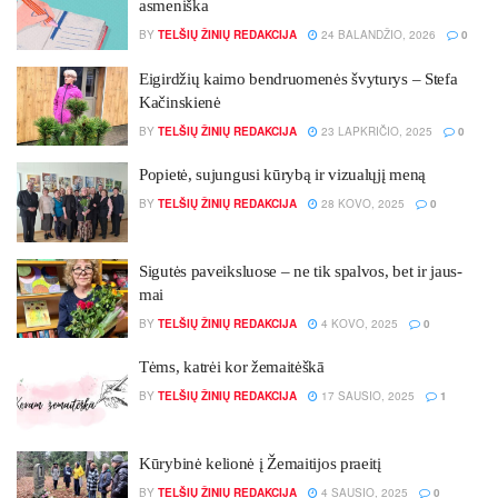
asmeniška
BY
TELŠIŲ ŽINIŲ REDAKCIJA
24 BALANDŽIO, 2026
0
Ei­gir­džių kai­mo bend­ruo­me­nės švy­tu­rys – Ste­fa
Ka­čins­kie­nė
BY
TELŠIŲ ŽINIŲ REDAKCIJA
23 LAPKRIČIO, 2025
0
Po­pie­tė, su­jun­gu­si kū­ry­bą ir vi­zua­lų­jį me­ną
BY
TELŠIŲ ŽINIŲ REDAKCIJA
28 KOVO, 2025
0
Si­gu­tės pa­veiks­luo­se – ne tik spal­vos, bet ir jaus­
mai
BY
TELŠIŲ ŽINIŲ REDAKCIJA
4 KOVO, 2025
0
Tėms, katrėi kor žemaitėškā
BY
TELŠIŲ ŽINIŲ REDAKCIJA
17 SAUSIO, 2025
1
Kū­ry­bi­nė ke­lio­nė į Že­mai­ti­jos praei­tį
BY
TELŠIŲ ŽINIŲ REDAKCIJA
4 SAUSIO, 2025
0