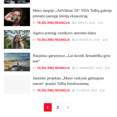
Me­no mu­gė­je „ArtVilnius’24“ VDA Tel­šių ga­le­ri­ja
pri­sta­tys jau­nų­jų kū­rė­jų eks­po­zi­ci­ją
BY
TELŠIŲ ŽINIŲ REDAKCIJA
5 SPALIO, 2024
0
Aga­tos po­mė­gį vai­ni­ka­vo au­to­ri­nė dai­na
BY
TELŠIŲ ŽINIŲ REDAKCIJA
25 RUGSĖJO, 2024
0
Nau­jie­na: gies­my­nas „Lai skomb že­mai­tėš­ka gėis­
mie“
BY
TELŠIŲ ŽINIŲ REDAKCIJA
13 RUGPJŪČIO, 2024
0
Jau­ni­mo pro­jek­tas „Ma­no vai­kys­tė gim­ta­ja­me
mies­te“ įtrau­kė Tel­šių bend­ruo­me­nę
BY
TELŠIŲ ŽINIŲ REDAKCIJA
19 LIEPOS, 2024
0
1
2