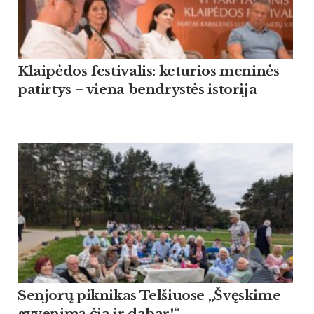
Klaipėdos festivalis: keturios meninės
patirtys – viena bendrystės istorija
Sen­jorų pik­ni­kas Tel­šiuo­se „Švęski­me
gy­ve­nimą čia ir da­bar!“