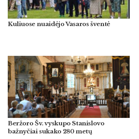
Kuliuose nuaidėjo Vasaros šventė
Beržoro Šv. vyskupo Stanislovo
bažnyčiai sukako 280 metų