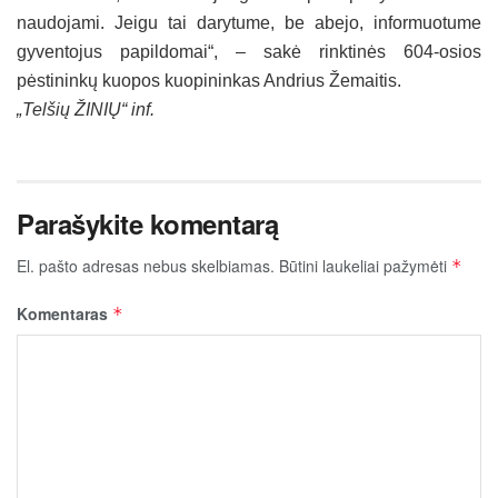
naudojami. Jeigu tai darytume, be abejo, informuotume
gyventojus papildomai“, – sakė rinktinės 604-osios
pėstininkų kuopos kuopininkas Andrius Žemaitis.
„Telšių ŽINIŲ“ inf.
Parašykite komentarą
El. pašto adresas nebus skelbiamas.
Būtini laukeliai pažymėti
*
Komentaras
*