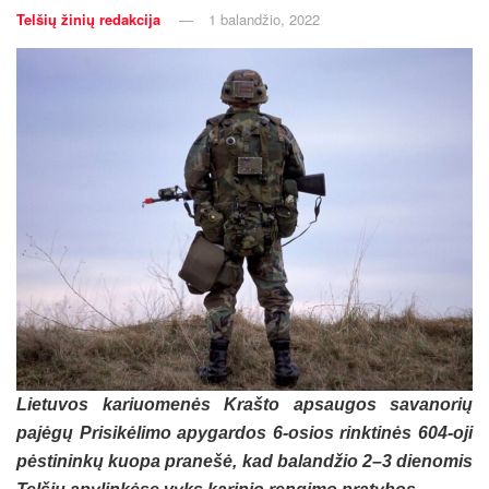
Telšių žinių redakcija
1 balandžio, 2022
Lietuvos kariuomenės Krašto apsaugos savanorių
pajėgų Prisikėlimo apygardos 6-osios rinktinės 604-oji
pėstininkų kuopa pranešė, kad balandžio 2–3 dienomis