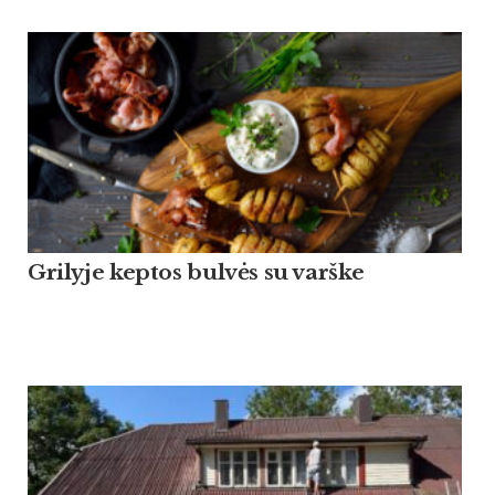
Grilyje keptos bulvės su varške