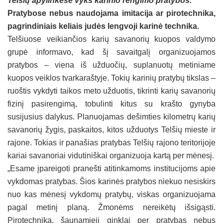
Telšių apylinkėse vyks karinio rengimo pratybos.
Pratybose nebus naudojama imitacija ar pirotechnika,
pagrindiniais keliais judės lengvoji karinė technika.
Telšiuose veikiančios karių savanorių kuopos valdymo
grupė informavo, kad šį savaitgalį organizuojamos
pratybos – viena iš užduočių, suplanuotų metiniame
kuopos veiklos tvarkaraštyje. Tokių karinių pratybų tikslas –
ruoštis vykdyti taikos meto užduotis, tikrinti karių savanorių
fizinį pasirengimą, tobulinti kitus su krašto gynyba
susijusius dalykus. Planuojamas dešimties kilometrų karių
savanorių žygis, paskaitos, kitos užduotys Telšių mieste ir
rajone. Tokias ir panašias pratybas Telšių rajono teritorijoje
kariai savanoriai vidutiniškai organizuoja kartą per mėnesį.
„Esame įpareigoti pranešti atitinkamoms institucijoms apie
vykdomas pratybas. Šios karinės pratybos niekuo nesiskirs
nuo kas mėnesį vykdomų pratybų, viskas organizuojama
pagal metinį planą. Žmonėms nereikėtų išsigąsti.
Pirotechnika, šaunamieji ginklai per pratybas nebus