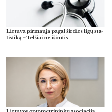
Lie­tu­va pir­mau­ja pagal šir­dies ligų sta­
tis­ti­ką – Tel­šiai ne išim­tis
Lietuvos optometrininkų asociacija