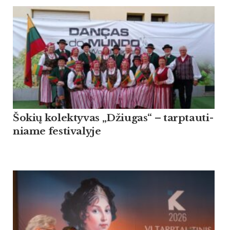
Šo­kių ko­lek­ty­vas „Džiu­gas“ – tarp­tau­ti­
nia­me fes­ti­va­ly­je