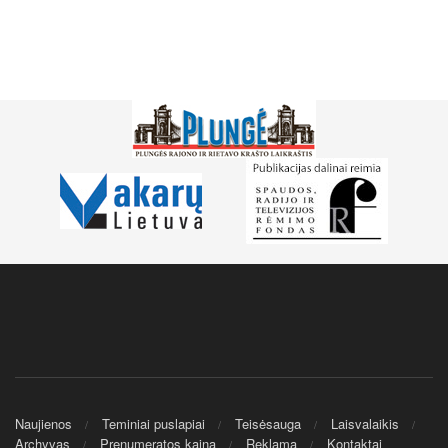
Naujienos
Teminiai puslapiai
Teisėsauga
Laisvalaikis
Archyvas
Prenumeratos kaina
Reklama
Kontaktai