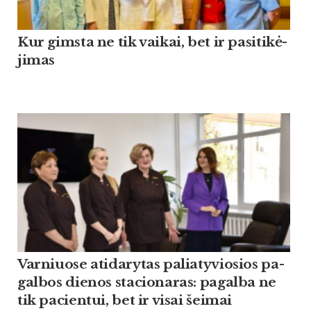
Kur gims­ta ne tik vai­kai, bet ir pa­si­ti­kė­
ji­mas
Var­niuo­se ati­da­ry­tas pa­lia­ty­vio­sios pa­
gal­bos die­nos sta­cio­na­ras: pa­gal­ba ne
tik pa­cien­tui, bet ir vi­sai šei­mai