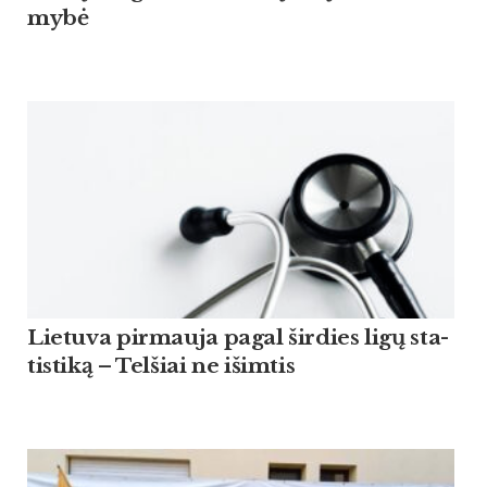
mybė
Lie­tu­va pir­mau­ja pagal šir­dies ligų sta­
tis­ti­ką – Tel­šiai ne išim­tis