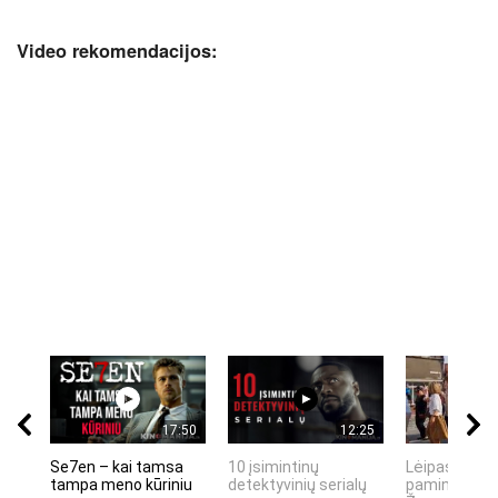
Video rekomendacijos:
17:50
12:25
Se7en – kai tamsa
10 įsimintinų
Lėipas 13 d.
tampa meno kūriniu
detektyvinių serialų
paminiejuom