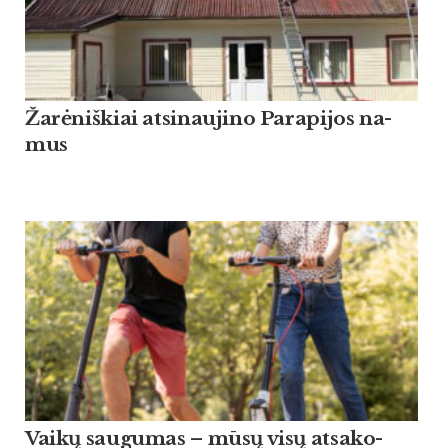
Žarė­niš­kiai at­si­nau­ji­no Pa­ra­pi­jos na­
mus
Vaikų sau­gu­mas – mūsų visų at­sa­ko­