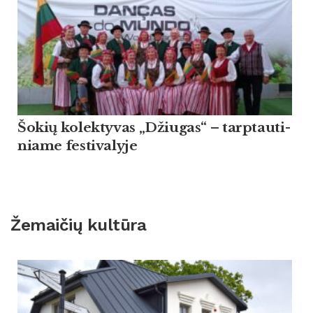
Šo­kių ko­lek­ty­vas „Džiu­gas“ – tarp­tau­ti­
nia­me fes­ti­va­ly­je
Žemaičių kultūra