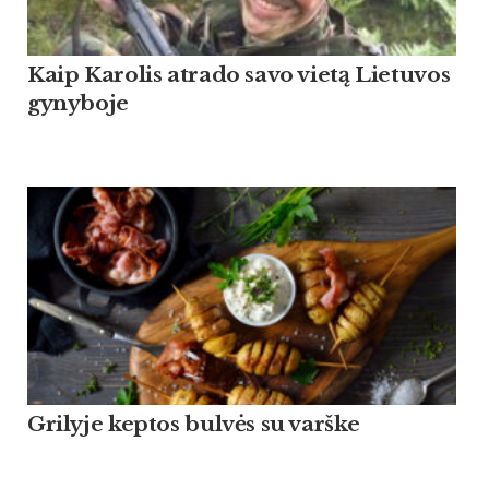
Kaip Ka­ro­lis at­ra­do sa­vo vietą Lie­tu­vos
gy­ny­bo­je
Grilyje keptos bulvės su varške