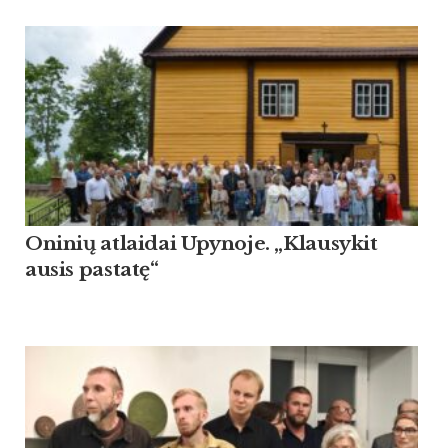
Oninių atlaidai Upynoje. „Klausykit
ausis pastatę“