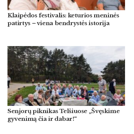
Klaipėdos festivalis: keturios meninės
patirtys – viena bendrystės istorija
Sen­jorų pik­ni­kas Tel­šiuo­se „Švęski­me
gy­ve­nimą čia ir da­bar!“