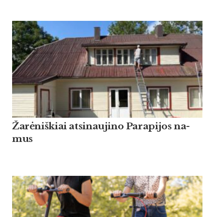
Žarė­niš­kiai at­si­nau­ji­no Pa­ra­pi­jos na­
mus