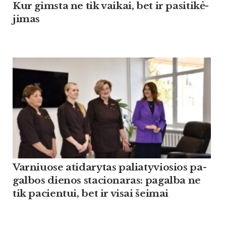
Kur gims­ta ne tik vai­kai, bet ir pa­si­ti­kė­
ji­mas
Var­niuo­se ati­da­ry­tas pa­lia­ty­vio­sios pa­
gal­bos die­nos sta­cio­na­ras: pa­gal­ba ne
tik pa­cien­tui, bet ir vi­sai šei­mai