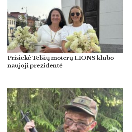
Pri­siekė Tel­šių mo­terų LIONS klu­bo
nau­jo­ji pre­zi­dentė