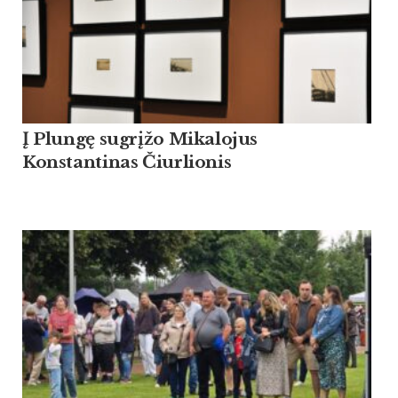
Į Plungę sugrįžo Mikalojus
Konstantinas Čiurlionis