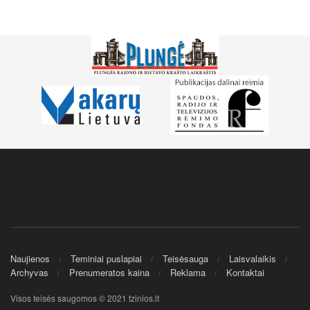
Naujienos
Teminiai puslapiai
Teisėsauga
Laisvalaikis
Archyvas
Prenumeratos kaina
Reklama
Kontaktai
Visos teisės saugomos © 2021 tzinios.lt