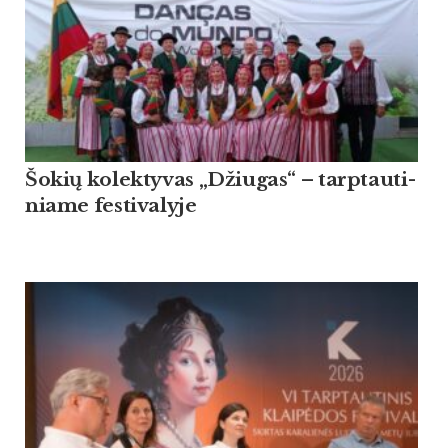
Šo­kių ko­lek­ty­vas „Džiu­gas“ – tarp­tau­ti­
nia­me fes­ti­va­ly­je