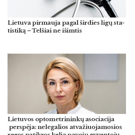
Lie­tu­va pir­mau­ja pagal šir­dies ligų sta­
tis­ti­ką – Tel­šiai ne išim­tis
Lietuvos optometrininkų asociacija
perspėja: nelegalios atvažiuojamosios
regos patikros kelia pavojų gyventojų