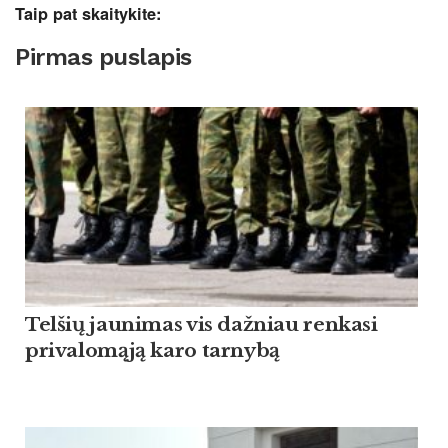
Taip pat skaitykite:
Pirmas puslapis
Tel­šių jau­ni­mas vis daž­niau ren­ka­si
pri­va­lomąją ka­ro tar­nybą