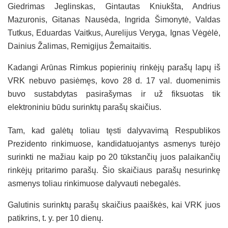
Giedrimas Jeglinskas, Gintautas Kniukšta, Andrius
Mazuronis, Gitanas Nausėda, Ingrida Šimonytė, Valdas
Tutkus, Eduardas Vaitkus, Aurelijus Veryga, Ignas Vėgėlė,
Dainius Žalimas, Remigijus Žemaitaitis.
Kadangi Arūnas Rimkus popierinių rinkėjų parašų lapų iš
VRK nebuvo pasiėmęs, kovo 28 d. 17 val. duomenimis
buvo sustabdytas pasirašymas ir už fiksuotas tik
elektroniniu būdu surinktų parašų skaičius.
Tam, kad galėtų toliau tęsti dalyvavimą Respublikos
Prezidento rinkimuose, kandidatuojantys asmenys turėjo
surinkti ne mažiau kaip po 20 tūkstančių juos palaikančių
rinkėjų pritarimo parašų. Šio skaičiaus parašų nesurinkę
asmenys toliau rinkimuose dalyvauti nebegalės.
Galutinis surinktų parašų skaičius paaiškės, kai VRK juos
patikrins, t. y. per 10 dienų.