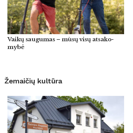
Vaikų sau­gu­mas – mūsų visų at­sa­ko­
mybė
Žemaičių kultūra