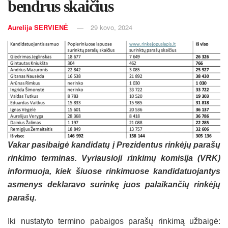
bendrus skaičius
Aurelija SERVIENĖ
29 kovo, 2024
Vakar pasibaigė kandidatų į Prezidentus rinkėjų parašų
rinkimo terminas. Vyriausioji rinkimų komisija (VRK)
informuoja, kiek šiuose rinkimuose kandidatuojantys
asmenys deklaravo surinkę juos palaikančių rinkėjų
parašų.
Iki nustatyto termino pabaigos parašų rinkimą užbaigė: