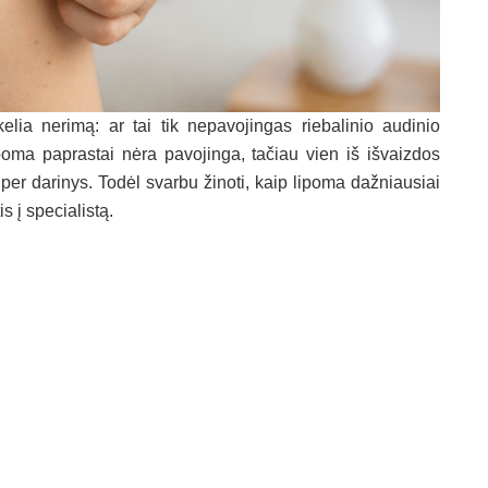
lia nerimą: ar tai tik nepavojingas riebalinio audinio
Lipoma paprastai nėra pavojinga, tačiau vien iš išvaizdos
i per darinys. Todėl svarbu žinoti, kaip lipoma dažniausiai
s į specialistą.