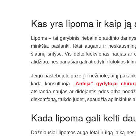
Kas yra lipoma ir kaip ją 
Lipoma – tai gerybinis riebalinio audinio dariny
minkšta, paslanki, lėtai auganti ir neskausmi
šlaunų srityse. Vis dėlto kiekvienas naujas ar d
atidžiau, nes panašiai gali atrodyti ir kitokios kil
Jeigu pastebėjote guzelį ir nežinote, ar jį pakanka
kada konsultuoja
„Antėja“ gydytojai chirur
atsiranda naujas ar didėjantis odos arba poodži
diskomfortą, trukdo judėti, spaudžia aplinkinius a
Kada lipoma gali kelti d
Dažniausiai lipomos auga lėtai ir ilgą laiką nes