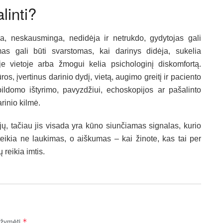
linti?
ža, neskausminga, nedidėja ir netrukdo, gydytojas gali
mas gali būti svarstomas, kai darinys didėja, sukelia
e vietoje arba žmogui kelia psichologinį diskomfortą.
s, įvertinus darinio dydį, vietą, augimo greitį ir paciento
papildomo ištyrimo, pavyzdžiui, echoskopijos ar pašalinto
arinio kilmė.
jų, tačiau jis visada yra kūno siunčiamas signalas, kurio
eikia ne laukimas, o aiškumas – kai žinote, kas tai per
 reikia imtis.
pažymėti
*