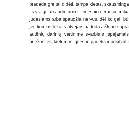
pradeda greitai didėti, tampa kietas, skausminga
jis yra giliau audiniuose. Didesnio dėmesio reikia 
judesiams arba spaudžia nervus, dėl ko gali bū
įvertinimas tokiais atvejais padeda aiškiau suprast
audinių darinių vertinime svarbiais įspėjamai
priežasties, kietumas, gilesnė padėtis ir prisitvirt