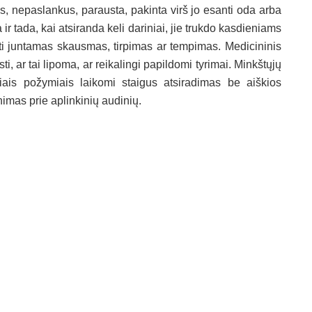
s, nepaslankus, parausta, pakinta virš jo esanti oda arba
ir tada, kai atsiranda keli dariniai, jie trukdo kasdieniams
ti juntamas skausmas, tirpimas ar tempimas. Medicininis
i, ar tai lipoma, ar reikalingi papildomi tyrimai. Minkštųjų
siais požymiais laikomi staigus atsiradimas be aiškios
inimas prie aplinkinių audinių.