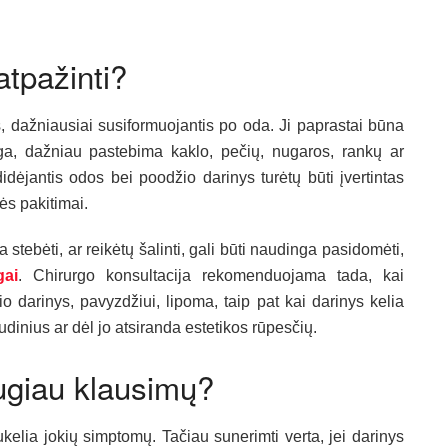
atpažinti?
s, dažniausiai susiformuojantis po oda. Ji paprastai būna
nga, dažniau pastebima kaklo, pečių, nugaros, rankų ar
idėjantis odos bei poodžio darinys turėtų būti įvertintas
mės pakitimai.
 stebėti, ar reikėtų šalinti, gali būti naudinga pasidomėti,
gai
. Chirurgo konsultacija rekomenduojama tada, kai
o darinys, pavyzdžiui, lipoma, taip pat kai darinys kelia
udinius ar dėl jo atsiranda estetikos rūpesčių.
augiau klausimų?
ukelia jokių simptomų. Tačiau sunerimti verta, jei darinys