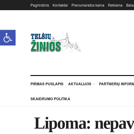
Pagrindinis
Kontaktai
Prenumeratos kaina
Reklama
Bals
Open toolbar
PIRMAS PUSLAPIS
AKTUALIJOS
PARTNERIŲ INFOR
SKAIDRUMO POLITIKA
Lipoma: nepavoj