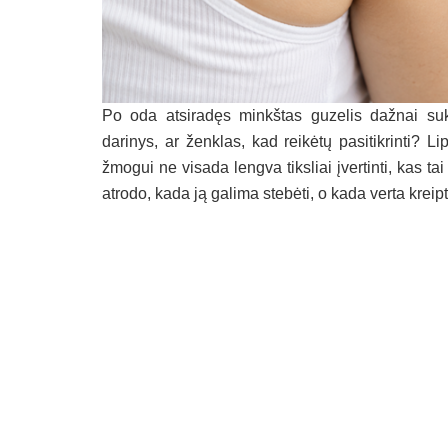
Po oda atsiradęs minkštas guzelis dažnai suke
darinys, ar ženklas, kad reikėtų pasitikrinti? 
žmogui ne visada lengva tiksliai įvertinti, kas ta
atrodo, kada ją galima stebėti, o kada verta kreipti