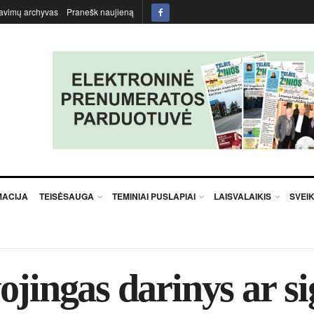
avimų archyvas
Pranešk naujieną
MACIJA
TEISĖSAUGA
TEMINIAI PUSLAPIAI
LAISVALAIKIS
SVEI
ingas darinys ar sig