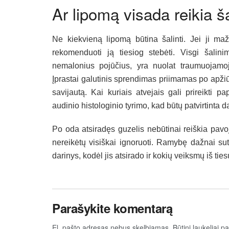
Ar lipomą visada reikia ša
Ne kiekvieną lipomą būtina šalinti. Jei ji ma
rekomenduoti ją tiesiog stebėti. Visgi šalini
nemalonius pojūčius, yra nuolat traumuojamoj
Įprastai galutinis sprendimas priimamas po apžiūro
savijautą. Kai kuriais atvejais gali prireikti 
audinio histologinio tyrimo, kad būtų patvirtinta d
Po oda atsiradęs guzelis nebūtinai reiškia pavo
nereikėtų visiškai ignoruoti. Ramybę dažnai sut
darinys, kodėl jis atsirado ir kokių veiksmų iš tiesų
Parašykite komentarą
El. pašto adresas nebus skelbiamas.
Būtini laukeliai 