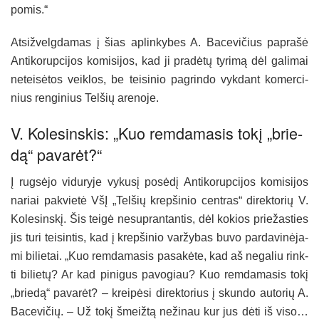
po­mis.“
At­siž­velg­da­mas į šias ap­lin­ky­bes A. Ba­ce­vi­čius pa­pra­šė
An­ti­ko­rup­ci­jos ko­mi­si­jos, kad ji pra­dė­tų ty­ri­mą dėl ga­li­mai
ne­tei­sė­tos veik­los, be tei­si­nio pa­grin­do vyk­dant ko­mer­ci­
nius ren­gi­nius Tel­šių are­no­je.
V. Ko­le­sins­kis: „Kuo rem­da­ma­sis to­kį „brie­
dą“ pa­va­rėt?“
Į rug­sė­jo vi­du­ry­je vy­ku­sį po­sė­dį An­ti­ko­rup­ci­jos ko­mi­si­jos
na­riai pa­kvie­tė VšĮ „Tel­šių krep­ši­nio cent­ras“ di­rek­to­rių V.
Ko­le­sins­kį. Šis tei­gė ne­sup­ran­tan­tis, dėl ko­kios prie­žas­ties
jis tu­ri tei­sin­tis, kad į krep­ši­nio var­žy­bas bu­vo par­da­vi­nė­ja­
mi bi­lie­tai. „Kuo rem­da­ma­sis pa­sa­kė­te, kad aš ne­ga­liu rink­
ti bi­lie­tų? Ar kad pi­ni­gus pa­vo­giau? Kuo rem­da­ma­sis to­kį
„brie­dą“ pa­va­rėt? – krei­pė­si di­rek­to­rius į skun­do au­to­rių A.
Ba­ce­vi­čių. – Už to­kį šmeiž­tą ne­ži­nau kur jus dė­ti iš vi­so…