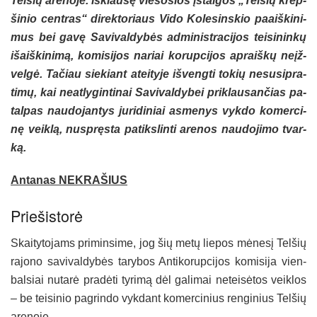
Tel­šių are­no­je. Išk­lau­sę vie­šo­sios įstai­gos „Tel­šių krep­
ši­nio cent­ras“ di­rek­to­riaus Vi­do Ko­le­sins­kio paaiš­ki­ni­
mus bei ga­vę Sa­vi­val­dy­bės ad­mi­nist­ra­ci­jos tei­si­nin­kų
išaiš­ki­ni­mą, ko­mi­si­jos na­riai ko­rup­ci­jos ap­raiš­kų neįž­
vel­gė. Ta­čiau sie­kiant atei­ty­je iš­veng­ti to­kių ne­su­sip­ra­
ti­mų, kai neat­ly­gin­ti­nai Sa­vi­val­dy­bei pri­klau­san­čias pa­
tal­pas nau­do­jan­tys ju­ri­di­niai as­me­nys vyk­do ko­mer­ci­
nę veik­lą, nu­spręs­ta pa­tiks­lin­ti are­nos nau­do­ji­mo tvar­
ką.
An­ta­nas NEK­RA­ŠIUS
Prie­šis­to­rė
Skai­ty­to­jams pri­min­si­me, jog šių me­tų lie­pos mė­ne­sį Tel­šių
ra­jo­no sa­vi­val­dy­bės ta­ry­bos An­ti­ko­rup­ci­jos ko­mi­si­ja vien­
bal­siai nu­ta­rė pra­dė­ti ty­ri­mą dėl ga­li­mai ne­tei­sė­tos veik­los
– be tei­si­nio pa­grin­do vyk­dant ko­mer­ci­nius ren­gi­nius Tel­šių
are­no­je.