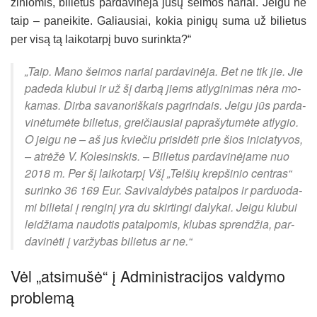
ži­nio­mis, bi­lie­tus par­da­vi­nė­ja jū­sų šei­mos na­riai. Jei­gu ne
taip – pa­nei­ki­te. Ga­liau­siai, ko­kia pi­ni­gų su­ma už bi­lie­tus
per vi­są tą lai­ko­tar­pį bu­vo su­rink­ta?“
„Taip. Ma­no šei­mos na­riai par­da­vi­nė­ja. Bet ne tik jie. Jie
pa­de­da klu­bui ir už šį dar­bą jiems at­ly­gi­ni­mas nė­ra mo­
ka­mas. Dir­ba sa­va­no­riš­kais pa­grin­dais. Jei­gu jūs par­da­
vi­nė­tu­mė­te bi­lie­tus, grei­čiau­siai pa­pra­šy­tu­mė­te at­ly­gio.
O jei­gu ne – aš jus kvie­čiu pri­si­dė­ti prie šios ini­cia­ty­vos,
– at­rė­žė V. Ko­le­sins­kis. – Bi­lie­tus par­da­vi­nė­ja­me nuo
2018 m. Per šį lai­ko­tar­pį VšĮ „Tel­šių krep­ši­nio cent­ras“
su­rin­ko 36 169 Eur. Sa­vi­val­dy­bės pa­tal­pos ir par­duo­da­
mi bi­lie­tai į ren­gi­nį yra du skir­tin­gi da­ly­kai. Jei­gu klu­bui
lei­džia­ma nau­do­tis pa­tal­po­mis, klu­bas spren­džia, par­
da­vi­nė­ti į var­žy­bas bi­lie­tus ar ne.“
Vėl „at­si­mu­šė“ į Ad­mi­nist­ra­ci­jos val­dy­mo
pro­ble­mą