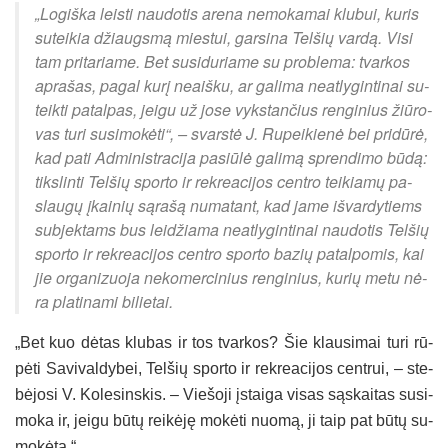
„Lo­giš­ka leis­ti nau­do­tis are­na ne­mo­ka­mai klu­bui, ku­ris
su­tei­kia džiaugs­mą mies­tui, gar­si­na Tel­šių var­dą. Vi­si
tam pri­ta­ria­me. Bet su­si­du­ria­me su pro­ble­ma: tvar­kos
ap­ra­šas, pa­gal ku­rį neaiš­ku, ar ga­li­ma neat­ly­gin­ti­nai su­
teik­ti pa­tal­pas, jei­gu už jo­se vyks­tan­čius ren­gi­nius žiū­ro­
vas tu­ri su­si­mo­kė­ti“, – svars­tė J. Ru­pei­kie­nė bei pri­dū­rė,
kad pa­ti Ad­mi­nist­ra­ci­ja pa­siū­lė ga­li­mą spren­di­mo bū­dą:
tiks­lin­ti Tel­šių spor­to ir rek­rea­ci­jos cent­ro tei­kia­mų pa­
slau­gų įkai­nių są­ra­šą nu­ma­tant, kad ja­me iš­var­dy­tiems
su­bjek­tams bus lei­džia­ma neat­ly­gin­ti­nai nau­do­tis Tel­šių
spor­to ir rek­rea­ci­jos cent­ro spor­to ba­zių pa­tal­po­mis, kai
jie or­ga­ni­zuo­ja ne­ko­mer­ci­nius ren­gi­nius, ku­rių me­tu nė­
ra pla­ti­na­mi bi­lie­tai.
„Bet kuo dė­tas klu­bas ir tos tvar­kos? Šie klau­si­mai tu­ri rū­
pė­ti Sa­vi­val­dy­bei, Tel­šių spor­to ir rek­rea­ci­jos cent­rui, – ste­
bė­jo­si V. Ko­le­sins­kis. – Vie­šo­ji įstai­ga vi­sas są­skai­tas su­si­
mo­ka ir, jei­gu bū­tų rei­kė­ję mo­kė­ti nuo­mą, ji taip pat bū­tų su­
mo­kė­ta.“