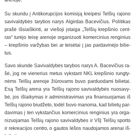
Su skun­du į An­ti­ko­rup­ci­jos ko­mi­si­ją krei­pė­si Tel­šių ra­jo­no
sa­vi­val­dy­bės ta­ry­bos na­rys Al­gir­das Ba­ce­vi­čius. Po­li­ti­kas
pra­šė iš­siaiš­kin­ti, ar vie­šo­ji įstai­ga „Tel­šių krep­ši­nio cent­
ras“ tu­rė­jo tei­sę are­no­je or­ga­ni­zuo­ti ko­mer­ci­nius ren­gi­nius
– krep­ši­nio var­žy­bas bei ar tei­sė­tai į jas par­da­vi­nė­jo bi­lie­
tus.
Sa­vo skun­de Sa­vi­val­dy­bės ta­ry­bos na­rys A. Ba­ce­vi­čius ra­
šė, jog ne vie­ne­rius me­tus vyks­tant NKL krep­ši­nio rung­ty­
nėms Tel­šių are­no­je žiū­ro­vams bu­vo par­duo­da­mi bi­lie­tai.
Esą Tel­šių are­na yra Tel­šių ra­jo­no sa­vi­val­dy­bės nuo­sa­vy­
bė, jos iš­lai­ky­mas ir ad­mi­nist­ra­vi­mas yra fi­nan­suo­ja­mas iš
Tel­šių ra­jo­no biu­dže­to, to­dėl bu­vo ma­no­ma, kad bi­lie­tų par­
da­vi­mas į ten vyks­tan­čius ko­mer­ci­nius ren­gi­nius yra or­ga­
ni­zuo­ja­mas Tel­šių ra­jo­no sa­vi­val­dy­bės ir VšĮ Tel­šių spor­to
ir rek­rea­ci­jos cent­ro, o gau­tos lė­šos nau­do­ja­mos are­nai iš­