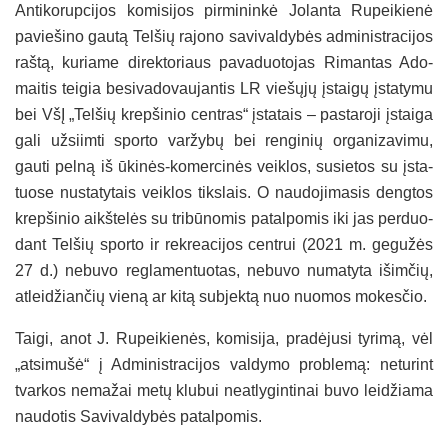
An­ti­ko­rup­ci­jos ko­mi­si­jos pir­mi­nin­kė Jo­lan­ta Ru­pei­kie­nė
pa­vie­ši­no gau­tą Tel­šių ra­jo­no sa­vi­val­dy­bės ad­mi­nist­ra­ci­jos
raš­tą, ku­ria­me di­rek­to­riaus pa­va­duo­to­jas Ri­man­tas Ado­
mai­tis tei­gia be­si­va­do­vau­jan­tis LR vie­šų­jų įstai­gų įsta­ty­mu
bei VšĮ „Tel­šių krep­ši­nio cent­ras“ įsta­tais – pa­sta­ro­ji įstai­ga
ga­li už­siim­ti spor­to var­žy­bų bei ren­gi­nių or­ga­ni­za­vi­mu,
gau­ti pel­ną iš ūki­nės-ko­mer­ci­nės veik­los, su­sie­tos su įsta­
tuo­se nu­sta­ty­tais veik­los tiks­lais. O nau­do­ji­ma­sis deng­tos
krep­ši­nio aikš­te­lės su tri­bū­no­mis pa­tal­po­mis iki jas per­duo­
dant Tel­šių spor­to ir rek­rea­ci­jos cent­rui (2021 m. ge­gu­žės
27 d.) ne­bu­vo reg­la­men­tuo­tas, ne­bu­vo nu­ma­ty­ta išim­čių,
at­lei­džian­čių vie­ną ar ki­tą su­bjek­tą nuo nuo­mos mo­kes­čio.
Tai­gi, anot J. Ru­pei­kie­nės, ko­mi­si­ja, pra­dė­ju­si ty­ri­mą, vėl
„at­si­mu­šė“ į Ad­mi­nist­ra­ci­jos val­dy­mo pro­ble­mą: ne­tu­rint
tvar­kos ne­ma­žai me­tų klu­bui neat­ly­gin­ti­nai bu­vo lei­džia­ma
nau­do­tis Sa­vi­val­dy­bės pa­tal­po­mis.