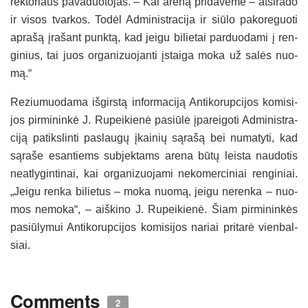
rek­to­riaus pa­va­duo­to­jas. – Kai are­ną pri­da­vė­me – at­si­ra­do
ir vi­sos tvar­kos. To­dėl Ad­mi­nist­ra­ci­ja ir siū­lo pa­ko­re­guo­ti
ap­ra­šą įra­šant punk­tą, kad jei­gu bi­lie­tai par­duo­da­mi į ren­
gi­nius, tai juos or­ga­ni­zuo­jan­ti įstai­ga mo­ka už sa­lės nuo­
mą.“
Re­ziu­muo­da­ma iš­girs­tą in­for­ma­ci­ją An­ti­ko­rup­ci­jos ko­mi­si­
jos pir­mi­nin­kė J. Ru­pei­kie­nė pa­siū­lė įpa­rei­go­ti Ad­mi­nist­ra­
ci­ją pa­tiks­lin­ti pa­slau­gų įkai­nių są­ra­šą bei nu­ma­ty­ti, kad
są­ra­še esan­tiems su­bjek­tams are­na bū­tų leis­ta nau­do­tis
neat­ly­gin­ti­nai, kai or­ga­ni­zuo­ja­mi ne­ko­mer­ci­niai ren­gi­niai.
„Jei­gu ren­ka bi­lie­tus – mo­ka nuo­mą, jei­gu ne­ren­ka – nuo­
mos ne­mo­ka“, – aiš­ki­no J. Ru­pei­kie­nė. Šiam pir­mi­nin­kės
pa­siū­ly­mui An­ti­ko­rup­ci­jos ko­mi­si­jos na­riai pri­ta­rė vien­bal­
siai.
Comments
2