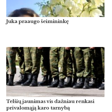
Ju­ka praau­go šei­mi­ninkę
Tel­šių jau­ni­mas vis daž­niau ren­ka­si
pri­va­lomąją ka­ro tar­nybą