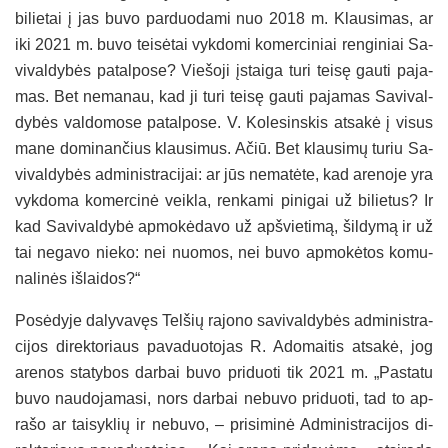
bi­lie­tai į jas bu­vo par­duo­da­mi nuo 2018 m. Klau­si­mas, ar
iki 2021 m. bu­vo tei­sė­tai vyk­do­mi ko­mer­ci­niai ren­gi­niai Sa­
vi­val­dy­bės pa­tal­po­se? Vie­šo­ji įstai­ga tu­ri tei­sę gau­ti pa­ja­
mas. Bet ne­ma­nau, kad ji tu­ri tei­sę gau­ti pa­ja­mas Sa­vi­val­
dy­bės val­do­mo­se pa­tal­po­se. V. Ko­le­sins­kis at­sa­kė į vi­sus
ma­ne do­mi­nan­čius klau­si­mus. Ačiū. Bet klau­si­mų tu­riu Sa­
vi­val­dy­bės ad­mi­nist­ra­ci­jai: ar jūs ne­ma­tė­te, kad are­no­je yra
vyk­do­ma ko­mer­ci­nė veik­la, ren­ka­mi pi­ni­gai už bi­lie­tus? Ir
kad Sa­vi­val­dy­bė ap­mo­kė­da­vo už ap­švie­ti­mą, šil­dy­mą ir už
tai ne­ga­vo nie­ko: nei nuo­mos, nei bu­vo ap­mo­kė­tos ko­mu­
na­li­nės iš­lai­dos?“
Po­sė­dy­je da­ly­va­vęs Tel­šių ra­jo­no sa­vi­val­dy­bės ad­mi­nist­ra­
ci­jos di­rek­to­riaus pa­va­duo­to­jas R. Ado­mai­tis at­sa­kė, jog
are­nos sta­ty­bos dar­bai bu­vo pri­duo­ti tik 2021 m. „Pas­ta­tu
bu­vo nau­do­ja­ma­si, nors dar­bai ne­bu­vo pri­duo­ti, tad to ap­
ra­šo ar tai­syk­lių ir ne­bu­vo, – pri­si­mi­nė Ad­mi­nist­ra­ci­jos di­