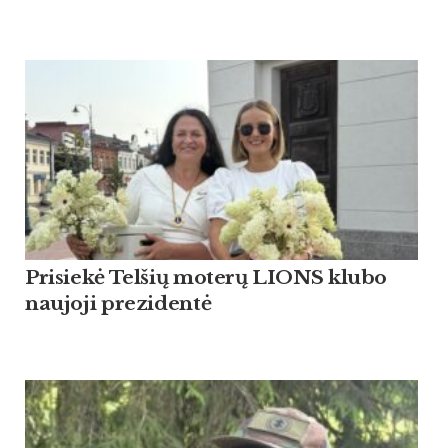
Pri­siekė Tel­šių mo­terų LIONS klu­bo
nau­jo­ji pre­zi­dentė