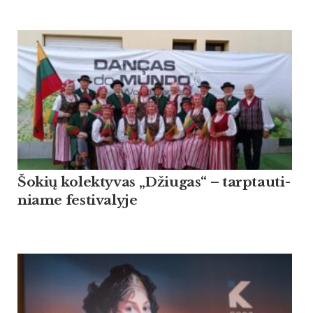
Šo­kių ko­lek­ty­vas „Džiu­gas“ – tarp­tau­ti­
nia­me fes­ti­va­ly­je