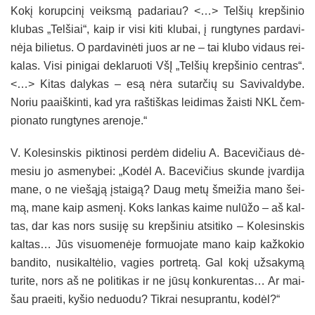
Ko­kį ko­rup­ci­nį veiks­mą pa­da­riau? <…> Tel­šių krep­ši­nio
klu­bas „Tel­šiai“, kaip ir vi­si ki­ti klu­bai, į rung­ty­nes par­da­vi­
nė­ja bi­lie­tus. O par­da­vi­nė­ti juos ar ne – tai klu­bo vi­daus rei­
ka­las. Vi­si pi­ni­gai dek­la­ruo­ti VšĮ „Tel­šių krep­ši­nio cent­ras“.
<…> Ki­tas da­ly­kas – esą nė­ra su­tar­čių su Sa­vi­val­dy­be.
No­riu paaiš­kin­ti, kad yra raš­tiš­kas lei­di­mas žais­ti NKL čem­
pio­na­to rung­ty­nes are­no­je.“
V. Ko­le­sins­kis pik­ti­no­si per­dėm di­de­liu A. Ba­ce­vi­čiaus dė­
me­siu jo as­me­ny­bei: „Ko­dėl A. Ba­ce­vi­čius skun­de įvar­di­ja
ma­ne, o ne vie­šą­ją įstai­gą? Daug me­tų šmei­žia ma­no šei­
mą, ma­ne kaip as­me­nį. Koks lan­kas kai­me nu­lū­žo – aš kal­
tas, dar kas nors su­si­ję su krep­ši­niu at­si­ti­ko – Ko­le­sins­kis
kal­tas… Jūs vi­suo­me­nė­je for­muo­ja­te ma­no kaip kaž­ko­kio
ban­di­to, nu­si­kal­tė­lio, va­gies po­rtre­tą. Gal ko­kį už­sa­ky­mą
tu­ri­te, nors aš ne po­li­ti­kas ir ne jū­sų kon­ku­ren­tas… Ar mai­
šau praei­ti, ky­šio ne­duo­du? Tik­rai ne­sup­ran­tu, ko­dėl?“