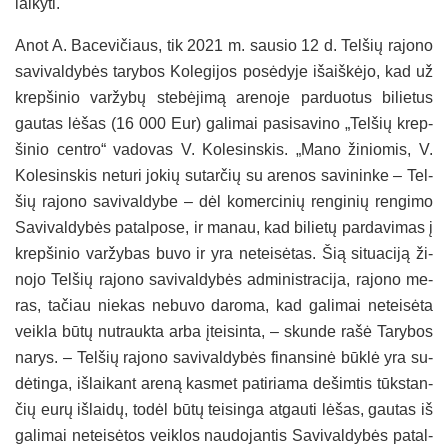
lai­ky­ti.
Anot A. Ba­ce­vi­čiaus, tik 2021 m. sau­sio 12 d. Tel­šių ra­jo­no
sa­vi­val­dy­bės ta­ry­bos Ko­le­gi­jos po­sė­dy­je išaiš­kė­jo, kad už
krep­ši­nio var­žy­bų ste­bė­ji­mą are­no­je par­duo­tus bi­lie­tus
gau­tas lė­šas (16 000 Eur) ga­li­mai pa­si­sa­vi­no „Tel­šių krep­
ši­nio cent­ro“ va­do­vas V. Ko­le­sins­kis. „Ma­no ži­nio­mis, V.
Ko­le­sins­kis ne­tu­ri jo­kių su­tar­čių su are­nos sa­vi­nin­ke – Tel­
šių ra­jo­no sa­vi­val­dy­be – dėl ko­mer­ci­nių ren­gi­nių ren­gi­mo
Sa­vi­val­dy­bės pa­tal­po­se, ir ma­nau, kad bi­lie­tų par­da­vi­mas į
krep­ši­nio var­žy­bas bu­vo ir yra ne­tei­sė­tas. Šią si­tua­ci­ją ži­
no­jo Tel­šių ra­jo­no sa­vi­val­dy­bės ad­mi­nist­ra­ci­ja, ra­jo­no me­
ras, ta­čiau nie­kas ne­bu­vo da­ro­ma, kad ga­li­mai ne­tei­sė­ta
veik­la bū­tų nu­trauk­ta ar­ba įtei­sin­ta, – skun­de ra­šė Ta­ry­bos
na­rys. – Tel­šių ra­jo­no sa­vi­val­dy­bės fi­nan­si­nė būk­lė yra su­
dė­tin­ga, iš­lai­kant are­ną kas­met pa­ti­ria­ma de­šim­tis tūks­tan­
čių eu­rų iš­lai­dų, to­dėl bū­tų tei­sin­ga at­gau­ti lė­šas, gau­tas iš
ga­li­mai ne­tei­sė­tos veik­los nau­do­jan­tis Sa­vi­val­dy­bės pa­tal­