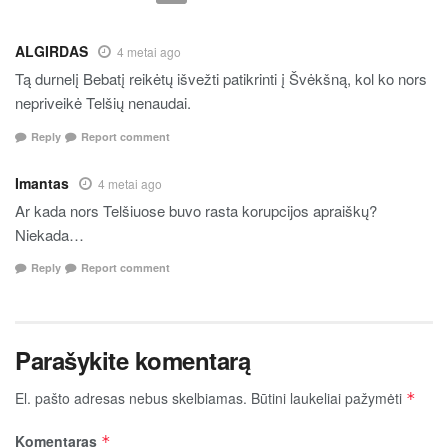
ALGIRDAS
4 metai ago
Tą durnelį Bebatį reikėtų išvežti patikrinti į Švėkšną, kol ko nors
nepriveikė Telšių nenaudai.
Reply
Report comment
Imantas
4 metai ago
Ar kada nors Telšiuose buvo rasta korupcijos apraiškų?
Niekada…
Reply
Report comment
Parašykite komentarą
El. pašto adresas nebus skelbiamas.
Būtini laukeliai pažymėti
*
Komentaras
*