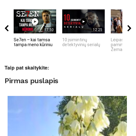
17:50
12:25
Se7en – kai tamsa
10 įsimintinų
Lėipas 13 d.
tampa meno kūriniu
detektyvinių serialų
paminiejuom
Žemaitiu tau
Taip pat skaitykite:
Pirmas puslapis