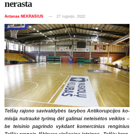
nerasta
Antanas NEKRAŠIUS
27 rugsėjo, 2022
Tel­šių ra­jo­no sa­vi­val­dy­bės ta­ry­bos An­ti­ko­rup­ci­jos ko­
mi­si­ja nu­trau­kė ty­ri­mą dėl ga­li­mai ne­tei­sė­tos veik­los –
be tei­si­nio pa­grin­do vyk­dant ko­mer­ci­nius ren­gi­nius