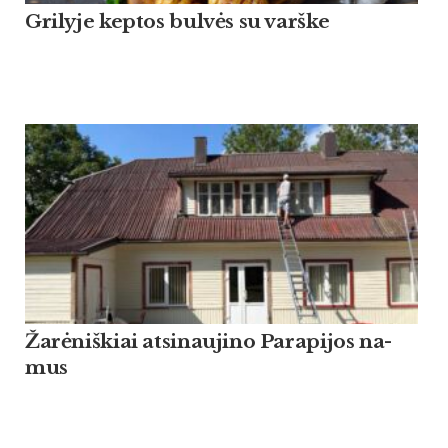
Grilyje keptos bulvės su varške
Žarė­niš­kiai at­si­nau­ji­no Pa­ra­pi­jos na­
mus