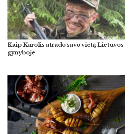
Kaip Ka­ro­lis at­ra­do sa­vo vietą Lie­tu­vos
gy­ny­bo­je