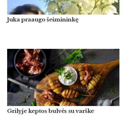
Ju­ka praau­go šei­mi­ninkę
Grilyje keptos bulvės su varške