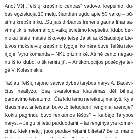
Anot VšĮ „Tel­šių krep­ši­nio cent­ras“ va­do­vo, krep­ši­nio klu­
bas eg­zis­tuo­ja 10 me­tų, šian­dien ugdo apie 50 vai­kų – bū­
si­mų krep­ši­nin­kų. „Su jais dir­ban­tis tre­ne­ris gau­na fi­nan­sa­
vi­mą tik iš ne­for­ma­lio­jo vai­kų švie­ti­mo krep­še­lio. Klu­bo ber­
niu­kai šiais me­tais iš­ko­vo­jo tei­sę žais­ti aukš­čiau­sio­je Lie­
tu­vos moks­lei­vių krep­ši­nio ly­go­je, ko nė­ra bu­vę Tel­šių is­to­
ri­jo­je. Vy­rų ko­man­da – NKL pri­zi­nin­kė. Aš nė cen­to ne­gau­
nu iš to klu­bo, o tik re­miu jį“, – An­ti­ko­rup­ci­jos po­sė­dy­je tei­
gė V. Ko­le­sins­kis.
Ta­čiau Tel­šių ra­jo­no sa­vi­val­dy­bės ta­ry­bos na­rys A. Ba­ce­vi­
čius neat­ly­žo. Esą svars­to­mas klau­si­mas dėl bi­lie­tų
pardavimo tei­sė­tu­mo. „Čia ki­tų te­mų ne­rei­kė­tų mai­šy­ti. Ky­la
klau­si­mas, ar tei­sė­tai bu­vo „bi­lie­tuo­ja­mi“ ren­gi­niai are­no­je?
Ko­kiu pa­grin­du bu­vo ren­ka­mos lė­šos? – kal­bė­jo Ta­ry­bos
na­rys. – Jei­gu bi­lie­tai par­duo­da­mi – tai ren­gi­nys yra ko­mer­
ci­nis. Kiek me­tų į juos par­da­vi­nė­ja­mi bi­lie­tai? Be to, ma­no