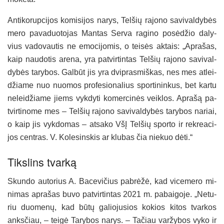
An­ti­ko­rup­ci­jos ko­mi­si­jos na­rys, Tel­šių ra­jo­no sa­vi­val­dy­bės
me­ro pa­va­duo­to­jas Man­tas Ser­va ra­gi­no po­sė­džio da­ly­
vius va­do­vau­tis ne emo­ci­jo­mis, o tei­sės ak­tais: „Ap­ra­šas,
kaip nau­do­tis are­na, yra pa­tvir­tin­tas Tel­šių ra­jo­no sa­vi­val­
dy­bės ta­ry­bos. Gal­būt jis yra dvip­ras­miš­kas, nes mes at­lei­
džia­me nuo nuo­mos pro­fe­sio­na­lius spor­ti­nin­kus, bet kar­tu
ne­lei­džia­me jiems vyk­dy­ti ko­mer­ci­nės veik­los. Ap­ra­šą pa­
tvir­ti­no­me mes – Tel­šių ra­jo­no sa­vi­val­dy­bės ta­ry­bos na­riai,
o kaip jis vyk­do­mas – at­sa­ko VšĮ Tel­šių spor­to ir rek­rea­ci­
jos cent­ras. V. Ko­le­sins­kis ar klu­bas čia nie­kuo dė­ti.“
Tiks­lins tvar­ką
Skun­do au­to­rius A. Ba­ce­vi­čius pa­brė­žė, kad vi­ce­me­ro mi­
ni­mas ap­ra­šas bu­vo pa­tvir­tin­tas 2021 m. pa­bai­go­je. „Ne­tu­
riu duo­me­nų, kad bū­tų ga­lio­ju­sios ko­kios ki­tos tvar­kos
anks­čiau, – tei­gė Ta­ry­bos na­rys. – Ta­čiau var­žy­bos vy­ko ir