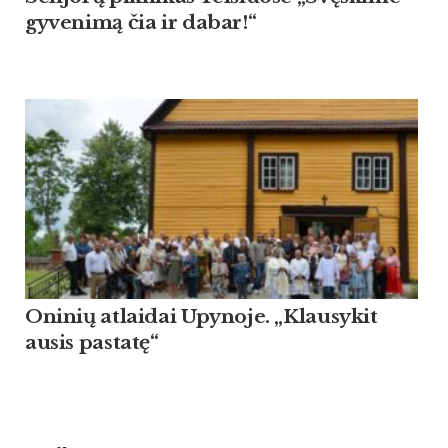
gy­ve­nimą čia ir da­bar!“
Oninių atlaidai Upynoje. „Klausykit
ausis pastatę“