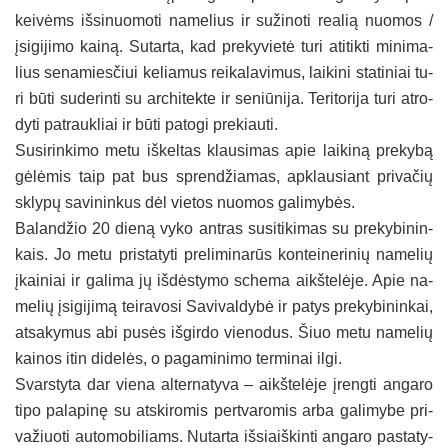
kei­vėms iš­si­nuo­mo­ti na­me­lius ir su­ži­no­ti rea­lią nuo­mos /
įsi­gi­ji­mo kai­ną. Su­tar­ta, kad pre­ky­vie­tė tu­ri ati­tik­ti mi­ni­ma­
lius se­na­mies­čiui ke­lia­mus rei­ka­la­vi­mus, lai­ki­ni sta­ti­niai tu­
ri bū­ti su­de­rin­ti su ar­chi­tek­te ir se­niū­ni­ja. Te­ri­to­ri­ja tu­ri at­ro­
dy­ti pa­trauk­liai ir bū­ti pa­to­gi pre­kiau­ti.
Su­si­rin­ki­mo me­tu iš­kel­tas klau­si­mas apie lai­ki­ną pre­ky­bą
gė­lė­mis taip pat bus spren­džia­mas, apklausiant privačių
sklypų savininkus dėl vietos nuomos galimybės.
Ba­lan­džio 20 die­ną vy­ko ant­ras su­si­ti­ki­mas su pre­ky­bi­nin­
kais. Jo me­tu pri­sta­ty­ti pre­li­mi­na­rūs kon­tei­ne­ri­nių na­me­lių
įkai­niai ir ga­li­ma jų iš­dės­ty­mo sche­ma aikš­te­lė­je. Apie na­
me­lių įsi­gi­ji­mą tei­ra­vo­si Sa­vi­val­dy­bė ir pa­tys pre­ky­bi­nin­kai,
at­sa­ky­mus abi pu­sės iš­gir­do vie­no­dus. Šiuo me­tu na­me­lių
kai­nos itin di­de­lės, o pa­ga­mi­ni­mo ter­mi­nai il­gi.
Svars­ty­ta dar vie­na al­ter­na­ty­va – aikš­te­lė­je įreng­ti an­ga­ro
ti­po pa­la­pi­nę su at­ski­ro­mis per­tva­ro­mis ar­ba ga­li­my­be pri­
va­žiuo­ti au­to­mo­bi­liams. Nu­tar­ta iš­siaiš­kin­ti an­ga­ro pa­sta­ty­