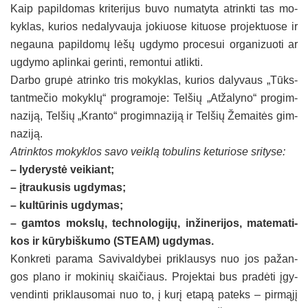
Kaip pa­pil­do­mas kri­te­ri­jus bu­vo nu­ma­ty­ta at­rink­ti tas mo­
kyk­las, ku­rios ne­da­ly­vau­ja jo­kiuo­se ki­tuo­se pro­jek­tuo­se ir
ne­gau­na pa­pil­do­mų lė­šų ug­dy­mo pro­ce­sui or­ga­ni­zuo­ti ar
ug­dy­mo ap­lin­kai ge­rin­ti, re­mon­tui at­lik­ti.
Dar­bo gru­pė at­rin­ko tris mo­kyk­las, ku­rios da­ly­vaus „Tūks­
tant­me­čio mo­kyk­lų“ pro­gra­mo­je: Tel­šių „At­ža­ly­no“ pro­gim­
na­zi­ją, Tel­šių „Kran­to“ pro­gim­na­zi­ją ir Tel­šių Že­mai­tės gim­
na­zi­ją.
At­rink­tos mo­kyk­los sa­vo veik­lą to­bu­lins ke­tu­rio­se sri­ty­se:
– ly­de­rys­tė vei­kiant;
– įtrau­ku­sis ug­dy­mas;
– kul­tū­ri­nis ug­dy­mas;
– gam­tos moks­lų, tech­no­lo­gi­jų, in­ži­ne­ri­jos, ma­te­ma­ti­
kos ir kū­ry­biš­ku­mo (STEAM) ug­dy­mas.
Konk­re­ti pa­ra­ma Sa­vi­val­dy­bei pri­klau­sys nuo jos pa­žan­
gos pla­no ir mo­ki­nių skai­čiaus. Pro­jek­tai bus pra­dė­ti įgy­
ven­din­ti pri­klau­so­mai nuo to, į ku­rį eta­pą pa­teks – pir­mą­jį