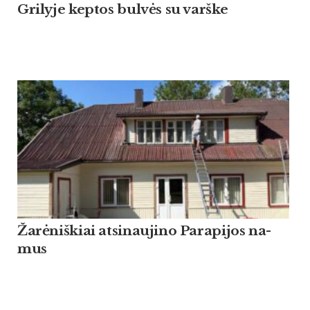
Grilyje keptos bulvės su varške
Žarė­niš­kiai at­si­nau­ji­no Pa­ra­pi­jos na­
mus