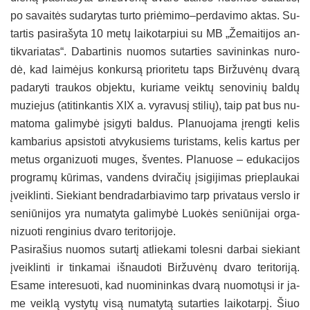
po sa­vai­tės su­da­ry­tas tur­to priėmimo–perdavimo ak­tas. Su­
tar­tis pa­si­ra­šy­ta 10 me­tų lai­ko­tar­piui su MB „Že­mai­ti­jos an­
tik­va­ria­tas“. Da­bar­ti­nis nuo­mos su­tar­ties sa­vi­nin­kas nu­ro­
dė, kad lai­mė­jus kon­kur­są prio­ri­te­tu taps Bir­žu­vė­nų dva­rą
pa­da­ry­ti trau­kos ob­jek­tu, ku­ria­me veik­tų se­no­vi­nių bal­dų
mu­zie­jus (ati­tin­kan­tis XIX a. vy­ra­vu­sį sti­lių), taip pat bus nu­
ma­to­ma ga­li­my­bė įsi­gy­ti bal­dus. Pla­nuo­ja­ma įreng­ti ke­lis
kam­ba­rius ap­si­sto­ti at­vy­ku­siems tu­ris­tams, ke­lis kar­tus per
me­tus or­ga­ni­zuo­ti mu­ges, šven­tes. Pla­nuo­se – edu­ka­ci­jos
pro­gra­mų kū­ri­mas, van­dens dvi­ra­čių įsi­gi­ji­mas prie­plau­kai
įveik­lin­ti. Sie­kiant bend­ra­dar­bia­vi­mo tarp pri­va­taus vers­lo ir
se­niū­ni­jos yra nu­ma­ty­ta ga­li­my­bė Luo­kės se­niū­ni­jai or­ga­
ni­zuo­ti ren­gi­nius dva­ro te­ri­to­ri­jo­je.
Pa­si­ra­šius nuo­mos su­tar­tį at­lie­ka­mi to­les­ni dar­bai sie­kiant
įveik­lin­ti ir tin­ka­mai iš­nau­do­ti Bir­žu­vė­nų dva­ro te­ri­to­ri­ją.
Esa­me in­te­re­suo­ti, kad nuo­mi­nin­kas dva­rą nuo­mo­tų­si ir ja­
me veik­lą vys­ty­tų vi­są nu­ma­ty­tą su­tar­ties lai­ko­tar­pį. Šiuo