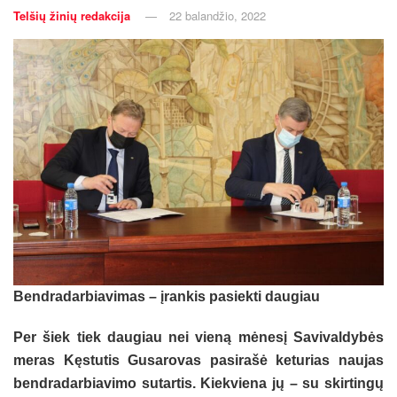
Telšių žinių redakcija
22 balandžio, 2022
Bend­ra­dar­bia­vi­mas – įran­kis pa­siek­ti dau­giau
Per šiek tiek dau­giau nei vie­ną mė­ne­sį Sa­vi­val­dy­bės
me­ras Kęs­tu­tis Gu­sa­ro­vas pa­si­ra­šė ke­tu­rias nau­jas
bend­ra­dar­bia­vi­mo su­tar­tis. Kiek­vie­na jų – su skir­tin­gų