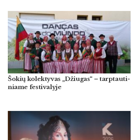
Šo­kių ko­lek­ty­vas „Džiu­gas“ – tarp­tau­ti­
nia­me fes­ti­va­ly­je