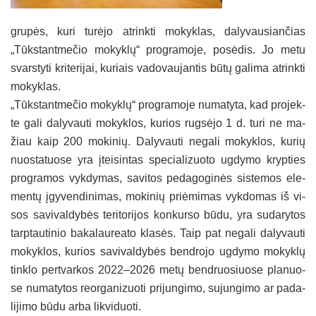
gru­pės, ku­ri tu­rė­jo at­rink­ti mo­kyk­las, da­ly­vau­sian­čias
„Tūks­tant­me­čio mo­kyk­lų“ pro­gra­mo­je, po­sė­dis. Jo me­tu
svars­ty­ti kri­te­ri­jai, ku­riais va­do­vau­jan­tis bū­tų ga­li­ma at­rink­ti
mo­kyk­las.
„Tūks­tant­me­čio mo­kyk­lų“ pro­gra­mo­je nu­ma­ty­ta, kad pro­jek­
te ga­li da­ly­vau­ti mo­kyk­los, ku­rios rug­sė­jo 1 d. tu­ri ne ma­
žiau kaip 200 mo­ki­nių. Da­ly­vau­ti ne­ga­li mo­kyk­los, ku­rių
nuo­sta­tuo­se yra įtei­sin­tas spe­cia­li­zuo­to ug­dy­mo kryp­ties
pro­gra­mos vyk­dy­mas, sa­vi­tos pe­da­go­gi­nės sis­te­mos ele­
men­tų įgy­ven­di­ni­mas, mo­ki­nių priė­mi­mas vyk­do­mas iš vi­
sos sa­vi­val­dy­bės te­ri­to­ri­jos kon­kur­so bū­du, yra su­da­ry­tos
tarp­tau­ti­nio ba­ka­lau­rea­to kla­sės. Taip pat ne­ga­li da­ly­vau­ti
mo­kyk­los, ku­rios sa­vi­val­dy­bės bend­ro­jo ug­dy­mo mo­kyk­lų
tink­lo per­tvar­kos 2022–2026 me­tų bend­ruo­siuo­se pla­nuo­
se nu­ma­ty­tos reor­ga­ni­zuo­ti pri­jun­gi­mo, su­jun­gi­mo ar pa­da­
li­ji­mo bū­du ar­ba lik­vi­duo­ti.