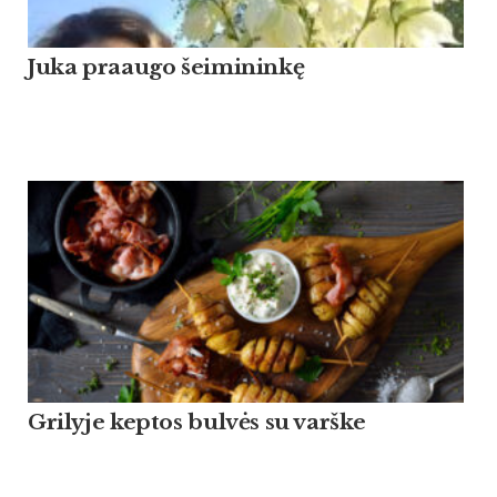
Ju­ka praau­go šei­mi­ninkę
Grilyje keptos bulvės su varške