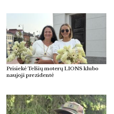
Pri­siekė Tel­šių mo­terų LIONS klu­bo
nau­jo­ji pre­zi­dentė