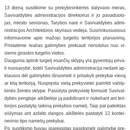
13 die­ną su­si­ti­ki­me su pre­ky­bi­nin­kė­mis da­ly­va­vo me­ras,
Sa­vi­val­dy­bės ad­mi­nist­ra­ci­jos di­rek­to­rius ir jo pa­va­duo­to­
jas, mies­to se­niū­nas, Ta­ry­bos na­rė ir Sa­vi­val­dy­bės ad­mi­
nist­ra­ci­jos Ar­chi­tek­tū­ros sky­riaus ve­dė­ja. Su­si­rin­ku­siuo­sius
in­for­ma­vo­me apie ma­žo­jo tur­ge­lio te­ri­to­ri­jos pla­na­vi­mą.
Pris­ta­tė­me rea­lias ga­li­my­bes pre­kiau­ti ne­nu­to­lus nuo vi­
siems įpras­tos tur­ge­lio vie­tos.
Dau­gu­ma ap­link tur­ge­lį esan­čių skly­pų yra gy­ven­to­jų pri­va­
ti nuo­sa­vy­bė, to­dėl Sa­vi­val­dy­bės ad­mi­nist­ra­ci­ja ne­da­rė ap­
klau­sos dėl ga­li­my­bės iš­nuo­mo­ti ir pri­tai­ky­ti pre­ky­bai vie­ną
ar ki­tą te­ri­to­ri­ją. Nusp­ręs­ta vie­tą pre­ky­vie­tei pa­rink­ti vals­ty­
bi­nės že­mės skly­pe. Pa­siū­ly­ta pre­ky­vie­tę for­muo­ti Sa­vi­val­
dy­bės įreng­to­je aikš­te­lė­je ją pa­di­di­nant ir nu­ke­liant ant te­ri­
to­ri­jos pa­sta­ty­tą lai­ki­ną pre­ky­bos na­me­lį. Taip pat pa­teik­tas
siū­ly­mas ant as­fal­to dan­gos aikš­te­lės pa­sta­ty­ti 12 kon­tei­
ne­ri­nio ti­po na­me­lių pre­ky­bai.
Po su­si­ti­ki­mo bu­vau įpa­rei­go­tas pa­si­do­mė­ti ga­li­my­be pre­