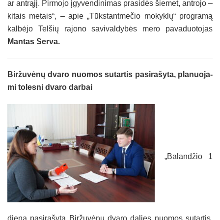
ar ant­rą­jį. Pir­mo­jo įgy­ven­di­ni­mas pra­si­dės šie­met, ant­ro­jo –
ki­tais me­tais“, – apie „Tūks­tant­me­čio mo­kyk­lų“ pro­gra­mą
kal­bė­jo Tel­šių ra­jo­no sa­vi­val­dy­bės me­ro pa­va­duo­to­jas
Man­tas Ser­va.
Bir­žu­vė­nų dva­ro nuo­mos su­tar­tis pa­si­ra­šy­ta, pla­nuo­ja­
mi to­les­ni
dva­ro dar­bai
„Ba­lan­džio 1
die­ną pa­si­ra­šy­ta Bir­žu­vė­nų dva­ro da­lies nuo­mos su­tar­tis,