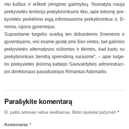
mo kaš­tus ir ieš­ko­ti įren­gi­mo ga­li­my­bių. Nu­ma­ty­ta nau­ja
pre­ky­vie­tės te­ri­to­ri­ja pre­ky­bi­nin­kams ti­ko, apie to­les­nę pre­
ky­vie­tės per­kė­li­mo ei­gą in­for­muo­si­me pre­ky­bi­nin­kus ir, ži­
no­ma, ra­jo­no gy­ven­to­jus.
Sup­ran­ta­me tur­ge­lio svar­bą ten dir­ban­tiems žmo­nėms ir
gy­ven­to­jams, vi­si esa­me įpra­tę prie šios vie­tos, tad ga­li­mos
pre­ky­vie­tės al­ter­na­ty­vos siū­lo­mos ir ti­ki­mės, kad kar­tu su
pre­ky­bi­nin­kais bend­rą spren­di­mą su­ra­si­me“, – apie tur­ge­
lio pre­ky­vie­tės įkū­ri­mą kal­bė­jo Sa­vi­val­dy­bės ad­mi­nist­ra­ci­
jos di­rek­to­riaus pa­va­duo­to­jas Ri­man­tas Ado­mai­tis.
Parašykite komentarą
El. pašto adresas nebus skelbiamas.
Būtini laukeliai pažymėti
*
Komentaras
*