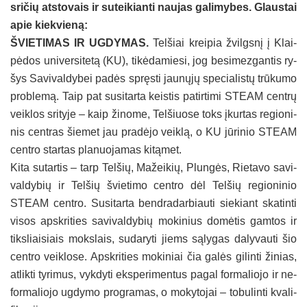
sri­čių at­sto­vais ir su­tei­kian­ti nau­jas ga­li­my­bes. Glaus­tai
apie kiek­vie­ną:
ŠVIE­TI­MAS IR UG­DY­MAS.
Tel­šiai krei­pia žvilgs­nį į Klai­
pė­dos uni­ver­si­te­tą (KU), ti­kė­da­mie­si, jog be­si­mez­gan­tis ry­
šys Sa­vi­val­dy­bei pa­dės spręs­ti jau­nų­jų spe­cia­lis­tų trū­ku­mo
pro­ble­mą. Taip pat su­si­tar­ta keis­tis pa­tir­ti­mi STEAM cent­rų
veik­los sri­ty­je – kaip ži­no­me, Tel­šiuo­se toks įkur­tas re­gio­ni­
nis cent­ras šie­met jau pra­dė­jo veik­lą, o KU jū­ri­nio STEAM
cent­ro star­tas pla­nuo­ja­mas ki­tą­met.
Ki­ta su­tar­tis – tarp Tel­šių, Ma­žei­kių, Plun­gės, Rie­ta­vo sa­vi­
val­dy­bių ir Tel­šių švie­ti­mo cent­ro dėl Tel­šių re­gio­ni­nio
STEAM cent­ro. Su­si­tar­ta bend­ra­dar­biau­ti sie­kiant ska­tin­ti
vi­sos ap­skri­ties sa­vi­val­dy­bių mo­ki­nius do­mė­tis gam­tos ir
tiks­liai­siais moks­lais, su­da­ry­ti jiems są­ly­gas da­ly­vau­ti šio
cent­ro veik­lo­se. Apsk­ri­ties mo­ki­niai čia ga­lės gi­lin­ti ži­nias,
at­lik­ti ty­ri­mus, vyk­dy­ti eks­pe­ri­men­tus pa­gal for­ma­lio­jo ir ne­
for­ma­lio­jo ug­dy­mo pro­gra­mas, o mo­ky­to­jai – to­bu­lin­ti kva­li­