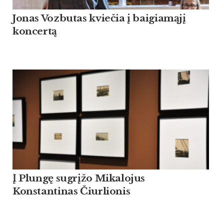
Jonas Vozbutas kviečia į baigiamąjį
koncertą
Į Plungę sugrįžo Mikalojus
Konstantinas Čiurlionis