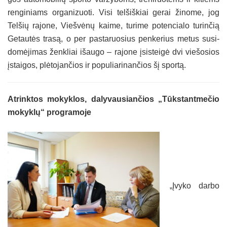
ren­gi­niams or­ga­ni­zuo­ti. Vi­si tel­šiš­kiai ge­rai ži­no­me, jog
Tel­šių ra­jo­ne, Vieš­vė­nų kai­me, tu­ri­me po­ten­cia­lo tu­rin­čią
Ge­tau­tės tra­są, o per pa­sta­ruo­sius pen­ke­rius me­tus su­si­
do­mė­ji­mas ženk­liai išau­go – ra­jo­ne įsi­stei­gė dvi vie­šo­sios
įstai­gos, plė­to­jan­čios ir po­pu­lia­ri­nan­čios šį spor­tą.
At­rink­tos mo­kyk­los, da­ly­vau­sian­čios „Tūks­tant­me­čio
mo­kyk­lų“ pro­gra­mo­je
„Įvy­ko dar­bo