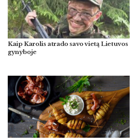
Kaip Ka­ro­lis at­ra­do sa­vo vietą Lie­tu­vos
gy­ny­bo­je