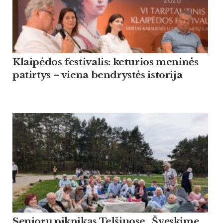
Klaipėdos festivalis: keturios meninės
patirtys – viena bendrystės istorija
Sen­jorų pik­ni­kas Tel­šiuo­se „Švęski­me