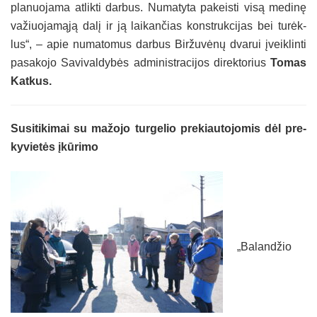
pla­nuo­ja­ma at­lik­ti dar­bus. Nu­ma­ty­ta pa­keis­ti vi­są me­di­nę
va­žiuo­ja­mą­ją da­lį ir ją lai­kan­čias konst­ruk­ci­jas bei tu­rėk­
lus“, – apie nu­ma­to­mus dar­bus Bir­žu­vė­nų dva­rui įveik­lin­ti
pa­sa­ko­jo Sa­vi­val­dy­bės ad­mi­nist­ra­ci­jos di­rek­to­rius
To­mas
Kat­kus.
Su­si­ti­ki­mai su ma­žo­jo tur­ge­lio pre­kiau­to­jo­mis dėl pre­
ky­vie­tės įkū­ri­mo
„Ba­lan­džio