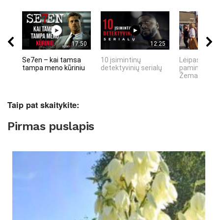
17:50
12:25
Se7en – kai tamsa
10 įsimintinų
Lėipas 13 d.
tampa meno kūriniu
detektyvinių serialų
paminiejuom
Žemaitiu tau
Taip pat skaitykite:
Pirmas puslapis