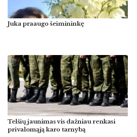
Ju­ka praau­go šei­mi­ninkę
Tel­šių jau­ni­mas vis daž­niau ren­ka­si
pri­va­lomąją ka­ro tar­nybą