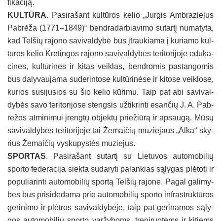
fi­ka­ci­ją.
KUL­TŪ­RA.
Pa­si­ra­šant kul­tū­ros ke­lio „Jur­gis Amb­ra­zie­jus
Pab­rė­ža (1771–1849)“ bend­ra­dar­bia­vi­mo su­tar­tį nu­ma­ty­ta,
kad Tel­šių ra­jo­no sa­vi­val­dy­bė bus įtrau­kia­ma į ku­ria­mo kul­
tū­ros ke­lio Kre­tin­gos ra­jo­no sa­vi­val­dy­bės te­ri­to­ri­jo­je edu­ka­
ci­nes, kul­tū­ri­nes ir ki­tas veik­las, bend­ro­mis pa­stan­go­mis
bus da­ly­vau­ja­ma su­de­rin­to­se kul­tū­ri­nė­se ir ki­to­se veik­lo­se,
ku­rios su­si­ju­sios su šio ke­lio kū­ri­mu. Taip pat abi sa­vi­val­
dy­bės sa­vo te­ri­to­ri­jo­se steng­sis už­tik­rin­ti esan­čių J. A. Pab­
rė­žos at­mi­ni­mui įreng­tų ob­jek­tų prie­žiū­rą ir ap­sau­gą. Mū­sų
sa­vi­val­dy­bės te­ri­to­ri­jo­je tai Že­mai­čių mu­zie­jaus „Al­ka“ sky­
rius Že­mai­čių vys­ku­pys­tės mu­zie­jus.
SPOR­TAS
. Pa­si­ra­šant su­tar­tį su Lie­tu­vos au­to­mo­bi­lių
spor­to fe­de­ra­ci­ja siek­ta su­da­ry­ti pa­lan­kias są­ly­gas plė­to­ti ir
po­pu­lia­rin­ti au­to­mo­bi­lių spor­tą Tel­šių ra­jo­ne. Pa­gal ga­li­my­
bes bus pri­si­de­da­ma prie au­to­mo­bi­lių spor­to inf­rast­ruk­tū­ros
ge­ri­ni­mo ir plėt­ros sa­vi­val­dy­bė­je, taip pat ge­ri­na­mos są­ly­
gos au­to­mo­bi­lių spor­to var­žy­boms, tre­ni­ruo­tėms ir ki­tiems