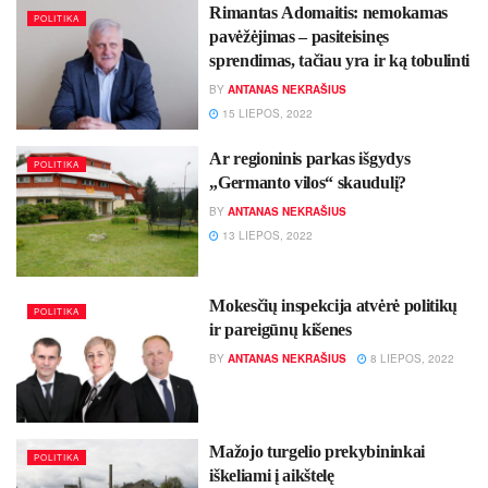
Rimantas Adomaitis: nemokamas
POLITIKA
pavėžėjimas – pasiteisinęs
sprendimas, tačiau yra ir ką tobulinti
BY
ANTANAS NEKRAŠIUS
15 LIEPOS, 2022
Ar regioninis parkas išgydys
POLITIKA
„Germanto vilos“ skaudulį?
BY
ANTANAS NEKRAŠIUS
13 LIEPOS, 2022
Mokesčių inspekcija atvėrė politikų
POLITIKA
ir pareigūnų kišenes
BY
ANTANAS NEKRAŠIUS
8 LIEPOS, 2022
Mažojo turgelio prekybininkai
POLITIKA
iškeliami į aikštelę