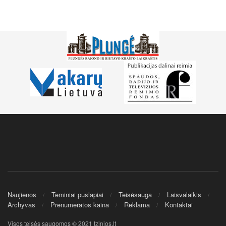
Naujienos
Teminiai puslapiai
Teisėsauga
Laisvalaikis
Archyvas
Prenumeratos kaina
Reklama
Kontaktai
Visos teisės saugomos © 2021 tzinios.lt