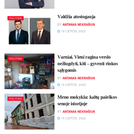
Valdžia atostogauja
POLITIKA
BY
ANTANAS NEKRAŠIUS
19 LIEPOS, 2022
Varniai. Vieni ragina verslo
POLITIKA
nežlugdyti, kiti – gyventi rinkos
sąlygomis
BY
ANTANAS NEKRAŠIUS
19 LIEPOS, 2022
Meno mokykla: kaltų paieškos
POLITIKA
senoje istorijoje
BY
ANTANAS NEKRAŠIUS
15 LIEPOS, 2022