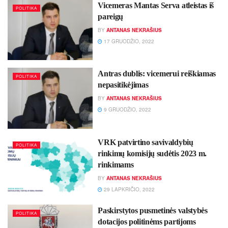
Vicemeras Mantas Serva atleistas iš
POLITIKA
pareigų
BY
ANTANAS NEKRAŠIUS
17 GRUODŽIO, 2022
Ant­ras dub­lis: vi­ce­me­rui reiš­kia­mas
POLITIKA
ne­pa­si­ti­kė­ji­mas
BY
ANTANAS NEKRAŠIUS
9 GRUODŽIO, 2022
VRK patvirtino savivaldybių
POLITIKA
rinkimų komisijų sudėtis 2023 m.
rinkimams
BY
ANTANAS NEKRAŠIUS
29 LAPKRIČIO, 2022
Paskirstytos pusmetinės valstybės
POLITIKA
dotacijos politinėms partijoms