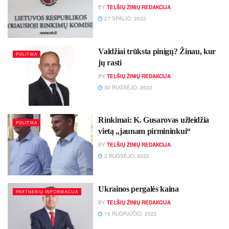
BY
TELŠIŲ ŽINIŲ REDAKCIJA
27 SPALIO, 2022
Val­džiai trūks­ta pi­ni­gų? Ži­nau, kur
POLITIKA
jų ras­ti
BY
TELŠIŲ ŽINIŲ REDAKCIJA
30 RUGSĖJO, 2022
Rin­ki­mai: K. Gu­sa­ro­vas už­lei­džia
POLITIKA
vie­tą „jau­nam pir­mi­nin­kui“
BY
TELŠIŲ ŽINIŲ REDAKCIJA
2 RUGSĖJO, 2022
Ukrainos pergalės kaina
PARTNERIŲ INFORMACIJA
BY
TELŠIŲ ŽINIŲ REDAKCIJA
16 RUGPJŪČIO, 2022