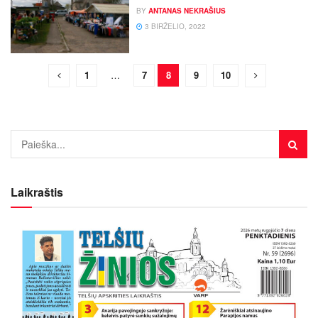
BY
ANTANAS NEKRAŠIUS
3 BIRŽELIO, 2022
1
…
7
8
9
10
Laikraštis