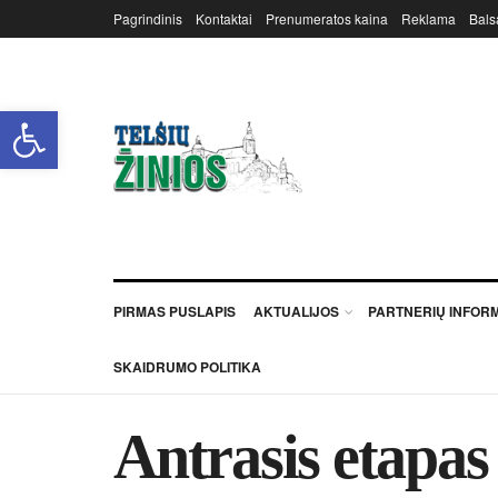
Pagrindinis
Kontaktai
Prenumeratos kaina
Reklama
Bals
Open toolbar
PIRMAS PUSLAPIS
AKTUALIJOS
PARTNERIŲ INFOR
SKAIDRUMO POLITIKA
Ant­ra­sis eta­pas –