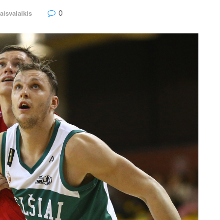
0
aisvalaikis