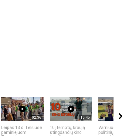
02:36
15:45
01:
Lėipas 13 d. Telšiūsė
10 įtemptų, kraują
Varniuose vyko XV
paminiejuom
stingdančių kino
politinių kalinių,