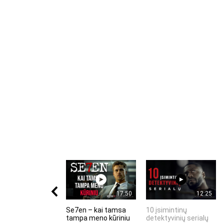
17:50
12:25
Se7en – kai tamsa
10 įsimintinų
tampa meno kūriniu
detektyvinių serialų