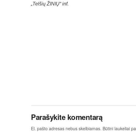
„Tel­šių ŽI­NIŲ“ inf.
Parašykite komentarą
El. pašto adresas nebus skelbiamas.
Būtini laukeliai 