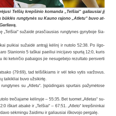
­ju­si Tel­šių krep­ši­nio ko­man­da „Tel­šiai“ ga­liau­siai jį
nos būk­lės rung­ty­nės su Kau­no ra­jo­no „At­le­tu“ bu­vo at­
Gar­lia­vą.
dę „Tel­šiai“ su­žai­dė pra­sčiau­sias rung­ty­nes gy­ny­bo­je šia­
ai pui­kiai su­žai­dė ant­rą­jį kė­li­nį ir nu­to­lo 52:38. Po il­go­
­ro Sta­nio­nio 5 taš­kai paei­liui ini­ci­ja­vo spur­tą 12:0, ku­ris
 iki ket­vir­čio pa­bai­gos jie ne­su­ge­bė­jo re­zul­ta­to per­sver­ti
e at­sa­ko (79:69), tad tel­šiš­kiams ir vėl te­ko vy­tis var­žo­vus.
tai­kik­liai bu­vo už­si­kir­tę.
s rung­ty­nes su „At­le­tu“. Įs­pū­din­gais spur­tais pa­žy­mė­to­se
nu­to­lo tre­čia­ja­me kė­li­ny­je – 55:35. Bet tuo­met „At­le­tas“ su­
0 iš­kart at­sa­kė ir „Tel­šiai“ – 67:51. „At­le­to“ krep­ši­nin­kai
y­da­vo sėk­min­gu žai­di­mu ir ga­liau­siai iš­ko­vo­jo per­ga­lę.