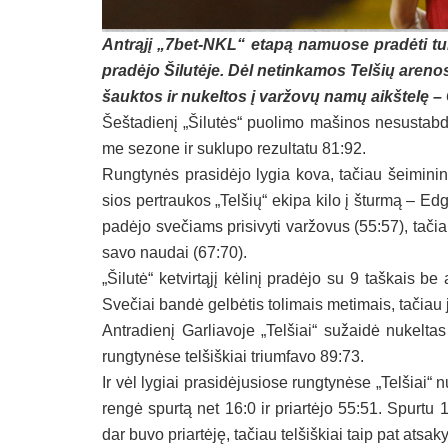
Ant­rą­jį „7bet-NKL“ eta­pą na­muo­se pra­dė­ti tu­rė
pra­dė­jo Ši­lu­tė­je. Dėl ne­tin­ka­mos Tel­šių are­
šauk­tos ir nu­kel­tos į var­žo­vų na­mų aikš­te­lę – 
Šeš­ta­die­nį „Ši­lu­tės“ puo­li­mo ma­ši­nos ne­sus­tab­
me se­zo­ne ir su­klu­po re­zul­ta­tu 81:92.
Rung­ty­nės pra­si­dė­jo ly­gia ko­va, ta­čiau šei­mi­nin­k
sios per­trau­kos „Tel­šių“ eki­pa ki­lo į štur­mą – Ed­ga
pa­dė­jo sve­čiams pri­si­vy­ti var­žo­vus (55:57), ta­čiau
sa­vo nau­dai (67:70).
„Ši­lu­tė“ ket­vir­tą­jį kė­li­nį pra­dė­jo su 9 taš­kais b
Sve­čiai ban­dė gel­bė­tis to­li­mais me­ti­mais, ta­čiau jų 
Ant­ra­die­nį Gar­lia­vo­je „Tel­šiai“ su­žai­dė nu­kel­ta
rung­ty­nė­se tel­šiš­kiai trium­fa­vo 89:73.
Ir vėl ly­giai pra­si­dė­ju­sio­se rung­ty­nė­se „Tel­šiai“ 
ren­gė spur­tą net 16:0 ir priar­tė­jo 55:51. Spur­tu 12:
dar bu­vo priar­tė­ję, ta­čiau tel­šiš­kiai taip pat at­sa­k