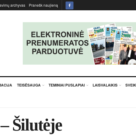
avimų archyvas
Pranešk naujieną
MACIJA
TEISĖSAUGA
TEMINIAI PUSLAPIAI
LAISVALAIKIS
SVEI
 Ši­lu­tė­je