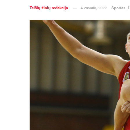
Telšių žinių redakcija
4 vasario, 2022
Sportas
,
L