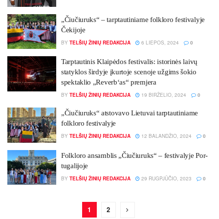
„Čiu­čiu­ruks“ – tarp­tau­ti­nia­me folk­lo­ro fes­ti­va­ly­je
Če­ki­jo­je
BY
TELŠIŲ ŽINIŲ REDAKCIJA
6 LIEPOS, 2024
0
Tarptautinis Klaipėdos festivalis: istorinės laivų
statyklos širdyje įkurtoje scenoje užgims šokio
spektaklio „Reverb‘as“ premjera
BY
TELŠIŲ ŽINIŲ REDAKCIJA
19 BIRŽELIO, 2024
0
„Čiu­čiu­ruks“ at­sto­va­vo Lie­tu­vai tarp­tau­ti­nia­me
folk­lo­ro fes­ti­va­ly­je
BY
TELŠIŲ ŽINIŲ REDAKCIJA
12 BALANDŽIO, 2024
0
Folk­lo­ro an­samb­lis „Čiu­čiu­ruks“ – fes­ti­va­ly­je Por­
tu­ga­li­jo­je
BY
TELŠIŲ ŽINIŲ REDAKCIJA
29 RUGPJŪČIO, 2023
0
1
2