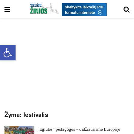
Open toolbar
Žyma:
festivalis
„Eg­lutės“ pe­da­gogės – did­žiau­sia­me Eu­ro­po­je