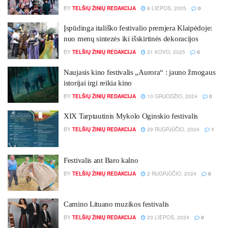
BY
TELŠIŲ ŽINIŲ REDAKCIJA
8 LIEPOS, 2025
0
Įspūdinga itališko festivalio premjera Klaipėdoje:
nuo menų sintezės iki išskirtinės dekoracijos
BY
TELŠIŲ ŽINIŲ REDAKCIJA
31 KOVO, 2025
0
Naujasis kino festivalis „Aurora“ : jauno žmogaus
istorijai irgi reikia kino
BY
TELŠIŲ ŽINIŲ REDAKCIJA
10 GRUODŽIO, 2024
0
XIX Tarptautinis Mykolo Oginskio festivalis
BY
TELŠIŲ ŽINIŲ REDAKCIJA
29 RUGPJŪČIO, 2024
1
Fes­ti­va­lis ant Ba­ro kal­no
BY
TELŠIŲ ŽINIŲ REDAKCIJA
2 RUGPJŪČIO, 2024
0
Camino Lituano muzikos festivalis
BY
TELŠIŲ ŽINIŲ REDAKCIJA
23 LIEPOS, 2024
0