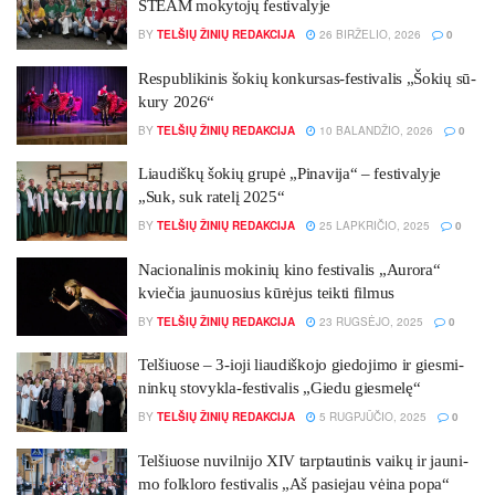
STEAM mo­ky­tojų fes­ti­va­ly­je
BY
TELŠIŲ ŽINIŲ REDAKCIJA
26 BIRŽELIO, 2026
0
Res­pub­li­ki­nis šo­kių kon­kur­sas-fes­ti­va­lis „Šo­kių sū­
ku­ry 2026“
BY
TELŠIŲ ŽINIŲ REDAKCIJA
10 BALANDŽIO, 2026
0
Liau­diš­kų šo­kių gru­pė „Pi­na­vi­ja“ – fes­ti­va­ly­je
„Suk, suk ra­te­lį 2025“
BY
TELŠIŲ ŽINIŲ REDAKCIJA
25 LAPKRIČIO, 2025
0
Nacionalinis mokinių kino festivalis „Aurora“
kviečia jaunuosius kūrėjus teikti filmus
BY
TELŠIŲ ŽINIŲ REDAKCIJA
23 RUGSĖJO, 2025
0
Tel­šiuo­se – 3-io­ji liau­diš­ko­jo gie­do­ji­mo ir gies­mi­
nin­kų sto­vyk­la-fes­ti­va­lis „Gie­du gies­me­lę“
BY
TELŠIŲ ŽINIŲ REDAKCIJA
5 RUGPJŪČIO, 2025
0
Tel­šiuo­se nu­vil­ni­jo XIV tarp­tau­ti­nis vai­kų ir jau­ni­
mo folk­lo­ro fes­ti­va­lis „Aš pa­sie­jau vėi­na po­pa“