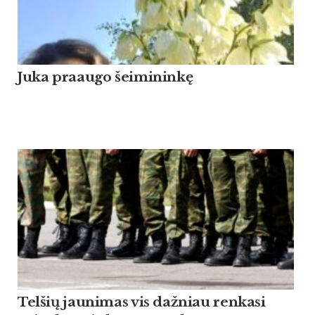
Ju­ka praau­go šei­mi­ninkę
Tel­šių jau­ni­mas vis daž­niau ren­ka­si