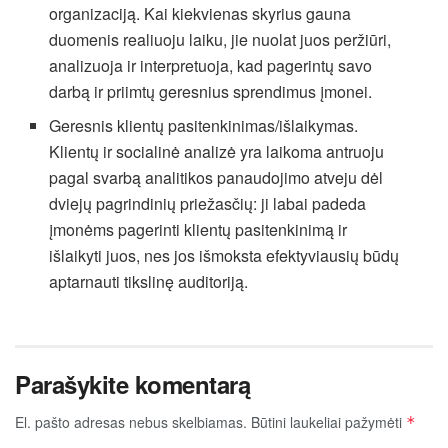
organizaciją. Kai kiekvienas skyrius gauna
duomenis realiuoju laiku, jie nuolat juos peržiūri,
analizuoja ir interpretuoja, kad pagerintų savo
darbą ir priimtų geresnius sprendimus įmonei.
Geresnis klientų pasitenkinimas/išlaikymas.
Klientų ir socialinė analizė yra laikoma antruoju
pagal svarbą analitikos panaudojimo atveju dėl
dviejų pagrindinių priežasčių: ji labai padeda
įmonėms pagerinti klientų pasitenkinimą ir
išlaikyti juos, nes jos išmoksta efektyviausių būdų
aptarnauti tikslinę auditoriją.
Parašykite komentarą
El. pašto adresas nebus skelbiamas.
Būtini laukeliai pažymėti
*