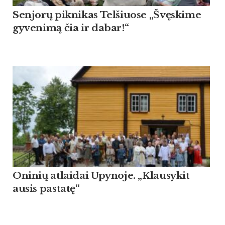
Sen­jorų pik­ni­kas Tel­šiuo­se „Švęski­me
gy­ve­nimą čia ir da­bar!“
Oninių atlaidai Upynoje. „Klausykit
ausis pastatę“