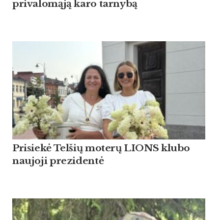
pri­va­lomąją ka­ro tar­nybą
Pri­siekė Tel­šių mo­terų LIONS klu­bo
nau­jo­ji pre­zi­dentė