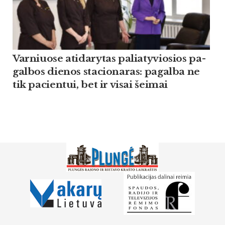
Var­niuo­se ati­da­ry­tas pa­lia­ty­vio­sios pa­
gal­bos die­nos sta­cio­na­ras: pa­gal­ba ne
tik pa­cien­tui, bet ir vi­sai šei­mai