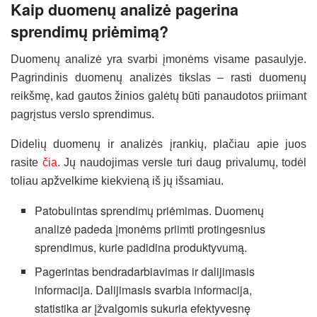
Kaip duomenų analizė pagerina
sprendimų priėmimą?
Duomenų analizė yra svarbi įmonėms visame pasaulyje.
Pagrindinis duomenų analizės tikslas – rasti duomenų
reikšmę, kad gautos žinios galėtų būti panaudotos priimant
pagrįstus verslo sprendimus.
Didelių duomenų ir analizės įrankių, plačiau apie juos
rasite
čia
. Jų naudojimas versle turi daug privalumų, todėl
toliau apžvelkime kiekvieną iš jų išsamiau.
Patobulintas sprendimų priėmimas. Duomenų
analizė padeda įmonėms priimti protingesnius
sprendimus, kurie padidina produktyvumą.
Pagerintas bendradarbiavimas ir dalijimasis
informacija. Dalijimasis svarbia informacija,
statistika ar įžvalgomis sukuria efektyvesnę