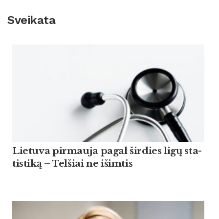
Sveikata
Lie­tu­va pir­mau­ja pagal šir­dies ligų sta­
tis­ti­ką – Tel­šiai ne išim­tis