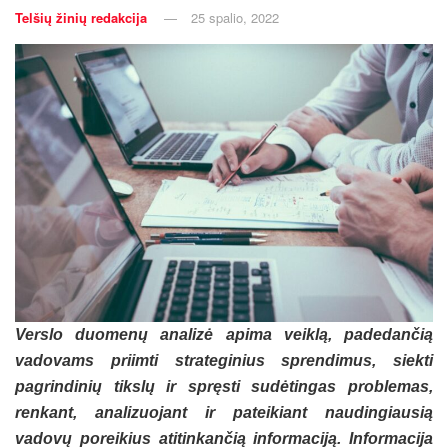
Telšių žinių redakcija
25 spalio, 2022
Verslo duomenų analizė apima veiklą, padedančią
vadovams priimti strateginius sprendimus, siekti
pagrindinių tikslų ir spręsti sudėtingas problemas,
renkant, analizuojant ir pateikiant naudingiausią
vadovų poreikius atitinkančią informaciją. Informacija