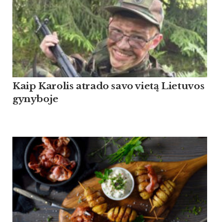
Kaip Ka­ro­lis at­ra­do sa­vo vietą Lie­tu­vos
gy­ny­bo­je