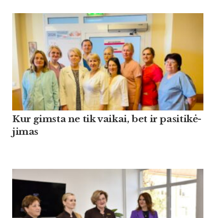
Kur gims­ta ne tik vai­kai, bet ir pa­si­ti­kė­
ji­mas