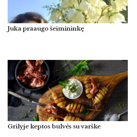
Ju­ka praau­go šei­mi­ninkę
Grilyje keptos bulvės su varške