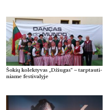
Šo­kių ko­lek­ty­vas „Džiu­gas“ – tarp­tau­ti­
nia­me fes­ti­va­ly­je