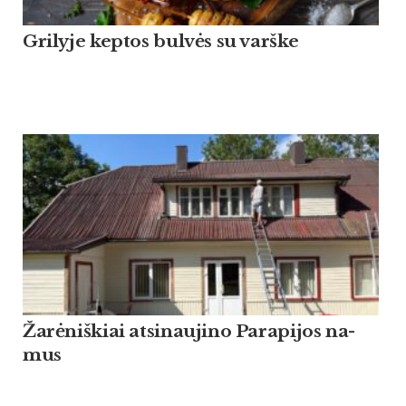
Grilyje keptos bulvės su varške
Žarė­niš­kiai at­si­nau­ji­no Pa­ra­pi­jos na­
mus