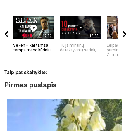
17:50
12:25
Se7en – kai tamsa
10 įsimintinų
Lėipas 13 d.
tampa meno kūriniu
detektyvinių serialų
paminiejuom
Žemaitiu tau
Taip pat skaitykite:
Pirmas puslapis